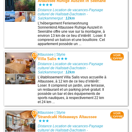
Altaussee Ruhige Auszeit in Seenähe
Distance Location de vacances-Paysage
culturel de Hallstatt-Dachstein -
Salzkammergut :
12km
L’hébergement Ferienwohnung
Sonnenkind Altaussee Ruhige Auszeit in
Seenähe offre une vue sur la montagne, à
environ 13 km de ce lieu d’intérêt : Loser. Il
comprend un balcon et une bouilloire. Cet
appartement possède un ...
Altaussee
|
Styrie
13
VOIR
Villa Salis
L'OFFRE
Distance Location de vacances-Paysage
culturel de Hallstatt-Dachstein -
Salzkammergut :
12km
L’établissement Villa Salis vous accueille à
Altaussee, à 12 km de ce lieu d’intérêt :
Loser. Il comprend un jardin, une terrasse,
un restaurant et un parking privé gratuit. Il
possède un bar et des équipements de
sports nautiques, à respectivement 22 km
et 24 km ...
Altaussee
|
Styrie
14
VOIR
Strandcafé Hideaways Altaussee
L'OFFRE
Distance Location de vacances-Paysage
culturel de Hallstatt-Dachstein -