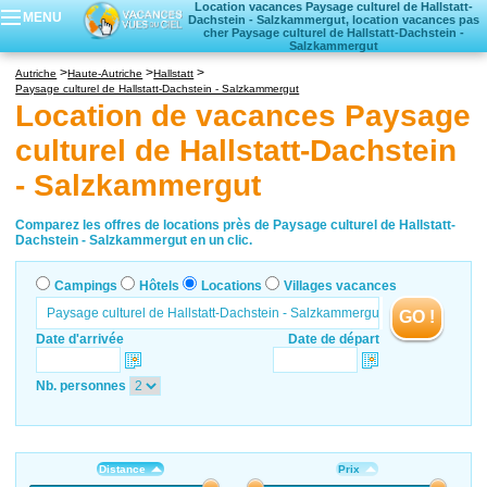
Location vacances Paysage culturel de Hallstatt-
MENU
Dachstein - Salzkammergut, location vacances pas
cher Paysage culturel de Hallstatt-Dachstein -
Salzkammergut
Campings
Autriche
Haute-Autriche
Hallstatt
Hôtels
Paysage culturel de Hallstatt-Dachstein - Salzkammergut
Location de vacances Paysage
Locations vacances
Villages vacances
culturel de Hallstatt-Dachstein
- Salzkammergut
Comparez les offres de locations près de Paysage culturel de Hallstatt-
Dachstein - Salzkammergut en un clic.
Campings
Hôtels
Locations
Villages vacances
GO !
Date d'arrivée
Date de départ
Nb. personnes
Distance
Prix