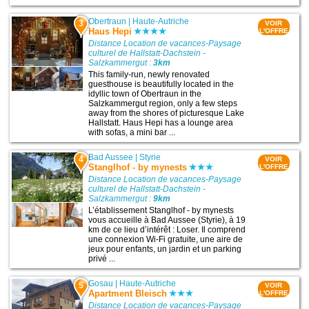
Obertraun
|
Haute-Autriche
3
VOIR
Haus Hepi
L'OFFRE
Distance Location de vacances-Paysage
culturel de Hallstatt-Dachstein -
Salzkammergut :
3km
This family-run, newly renovated
guesthouse is beautifully located in the
idyllic town of Obertraun in the
Salzkammergut region, only a few steps
away from the shores of picturesque Lake
Hallstatt. Haus Hepi has a lounge area
with sofas, a mini bar ...
Bad Aussee
|
Styrie
4
VOIR
Stanglhof - by mynests
L'OFFRE
Distance Location de vacances-Paysage
culturel de Hallstatt-Dachstein -
Salzkammergut :
9km
L’établissement Stanglhof - by mynests
vous accueille à Bad Aussee (Styrie), à 19
km de ce lieu d’intérêt : Loser. Il comprend
une connexion Wi-Fi gratuite, une aire de
jeux pour enfants, un jardin et un parking
privé ...
Gosau
|
Haute-Autriche
5
VOIR
Apartment Bleisch
L'OFFRE
Distance Location de vacances-Paysage