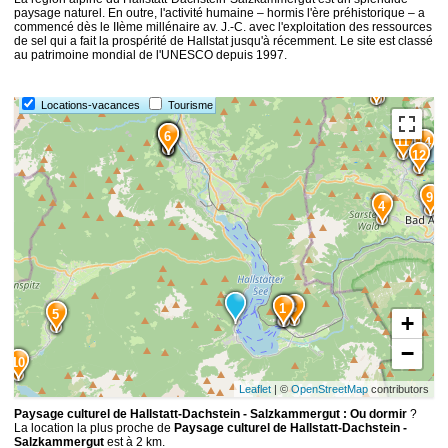
paysage naturel. En outre, l'activité humaine – hormis l'ère préhistorique – a
commencé dès le IIème millénaire av. J.-C. avec l'exploitation des ressources
de sel qui a fait la prospérité de Hallstat jusqu'à récemment. Le site est classé
au patrimoine mondial de l'UNESCO depuis 1997.
15
Locations-vacances
Tourisme
13
8
7
6
11
14
12
9
4
3
1
2
5
+
−
10
Leaflet
| ©
OpenStreetMap
contributors
Paysage culturel de Hallstatt-Dachstein - Salzkammergut : Ou dormir
?
La location la plus proche de
Paysage culturel de Hallstatt-Dachstein -
Salzkammergut
est à 2 km.