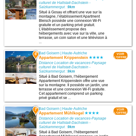
culturel de Hallstatt-Dachstein -
Salzkammergut :
9km
Situé à Gosau et offrant une vue sur la
montagne, l’établissement Apartment
Bleisch possède une connexion Wi-Fi
gratuite et un parking privé gratuit.
L’établissement propose des
hébergements avec vue sur la ville, une
terrasse, un coin salon et une télévision à
...
Bad Goisern
|
Haute-Autriche
6
VOIR
Appartement Krippenstein
L'OFFRE
Distance Location de vacances-Paysage
culturel de Hallstatt-Dachstein -
Salzkammergut :
9km
Situé à Bad Goisern, l’hébergement
Appartement Krippenstein offre une vue
sur la montagne. Il possède un jardin, une
terrasse et une connexion Wi-Fi gratuite.
Cet appartement comprend un parking
privé gratuit et se ...
Bad Goisern
|
Haute-Autriche
7
VOIR
Appartement Mühlkogel
L'OFFRE
Distance Location de vacances-Paysage
culturel de Hallstatt-Dachstein -
Salzkammergut :
9km
Situé à Bad Goisern, l’hébergement