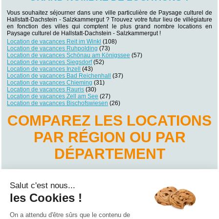
Vous souhaitez séjourner dans une ville particulière de Paysage culturel de
Hallstatt-Dachstein - Salzkammergut ? Trouvez votre futur lieu de villégiature
en fonction des villes qui comptent le plus grand nombre locations en
Paysage culturel de Hallstatt-Dachstein - Salzkammergut !
Location de vacances Reit im Winkl
(108)
Location de vacances Ruhpolding
(73)
Location de vacances Schönau am Königssee
(57)
Location de vacances Siegsdorf
(52)
Location de vacances Inzell
(43)
Location de vacances Bad Reichenhall
(37)
Location de vacances Chieming
(31)
Location de vacances Rauris
(30)
Location de vacances Zell am See
(27)
Location de vacances Bischofswiesen
(26)
COMPAREZ LES LOCATIONS
PAR RÉGION OU PAR
DÉPARTEMENT
Location de vacances Basse-Autriche
Location de vacances Burgenland
Salut c'est nous...
Location de vacances Carinthie
Location de vacances Haute-Autriche
les Cookies !
Location de vacances Salzbourg
Location de vacances Styrie
Location de vacances Tyrol
On a attendu d'être sûrs que le contenu de