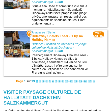
Salzkammergut :
13km
Situé à Altaussee et offrant une vue sur la
montagne, l’établissement Strandcafé
Hideaways Altaussee propose une plage
privée, une terrasse, un restaurant et des
équipements de sports nautiques. Il met
gratuitement à ...
Altaussee
|
Styrie
15
VOIR
Hideaway Chalets Loser - 1 by Aa
L'OFFRE
Holiday Homes
Distance Location de vacances-Paysage
culturel de Hallstatt-Dachstein -
Salzkammergut :
13km
L’hébergement Hideaway Chalets Loser -
1 by Aa Holiday Homes se situe à
Altaussee, à seulement 8,4 km de ce lieu
d’intérêt : Loser. Il offre une vue sur le
cours d’eau et possède une connexion Wi-
Fi gratuite ainsi qu’un ...
Page
1
sur
99
1
2
3
4
5
6
7
8
9
10
11
12
13
14
15
>
VISITER PAYSAGE CULTUREL DE
HALLSTATT-DACHSTEIN -
SALZKAMMERGUT
La région alpine du Hallstatt-Dachstein-Salzkammergut est un splendide