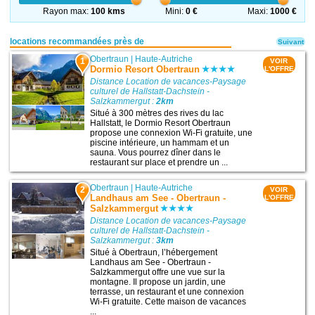
Rayon max:
100 kms
Mini:
0 €
Maxi:
1000 €
locations recommandées près de
Suivant
Obertraun
|
Haute-Autriche
1
VOIR
Dormio Resort Obertraun
L'OFFRE
Distance Location de vacances-Paysage
culturel de Hallstatt-Dachstein -
Salzkammergut :
2km
Situé à 300 mètres des rives du lac
Hallstatt, le Dormio Resort Obertraun
propose une connexion Wi-Fi gratuite, une
piscine intérieure, un hammam et un
sauna. Vous pourrez dîner dans le
restaurant sur place et prendre un ...
Obertraun
|
Haute-Autriche
2
VOIR
Landhaus am See - Obertraun -
L'OFFRE
Salzkammergut
Distance Location de vacances-Paysage
culturel de Hallstatt-Dachstein -
Salzkammergut :
3km
Situé à Obertraun, l’hébergement
Landhaus am See - Obertraun -
Salzkammergut offre une vue sur la
montagne. Il propose un jardin, une
terrasse, un restaurant et une connexion
Wi-Fi gratuite. Cette maison de vacances
...