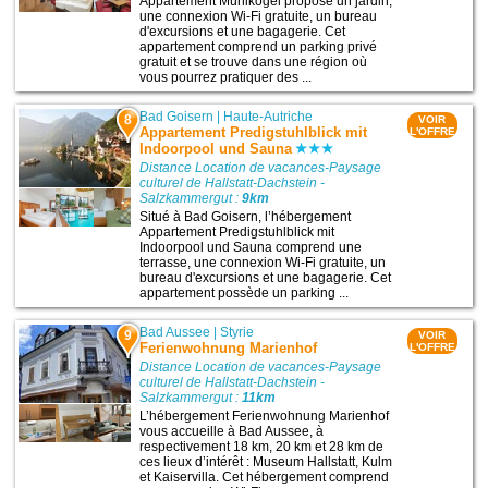
Appartement Mühlkogel propose un jardin,
une connexion Wi-Fi gratuite, un bureau
d'excursions et une bagagerie. Cet
appartement comprend un parking privé
gratuit et se trouve dans une région où
vous pourrez pratiquer des ...
Bad Goisern
|
Haute-Autriche
8
VOIR
Appartement Predigstuhlblick mit
L'OFFRE
Indoorpool und Sauna
Distance Location de vacances-Paysage
culturel de Hallstatt-Dachstein -
Salzkammergut :
9km
Situé à Bad Goisern, l’hébergement
Appartement Predigstuhlblick mit
Indoorpool und Sauna comprend une
terrasse, une connexion Wi-Fi gratuite, un
bureau d'excursions et une bagagerie. Cet
appartement possède un parking ...
Bad Aussee
|
Styrie
9
VOIR
Ferienwohnung Marienhof
L'OFFRE
Distance Location de vacances-Paysage
culturel de Hallstatt-Dachstein -
Salzkammergut :
11km
L’hébergement Ferienwohnung Marienhof
vous accueille à Bad Aussee, à
respectivement 18 km, 20 km et 28 km de
ces lieux d’intérêt : Museum Hallstatt, Kulm
et Kaiservilla. Cet hébergement comprend