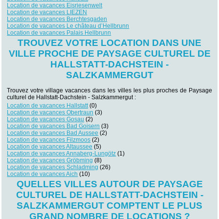
Location de vacances Eisriesenwelt
Location de vacances LIEZEN
Location de vacances Berchtesgaden
Location de vacances Le château d’Hellbrunn
Location de vacances Palais Hellbrunn
TROUVEZ VOTRE LOCATION DANS UNE
VILLE PROCHE DE PAYSAGE CULTUREL DE
HALLSTATT-DACHSTEIN -
SALZKAMMERGUT
Trouvez votre village vacances dans les villes les plus proches de Paysage
culturel de Hallstatt-Dachstein - Salzkammergut :
Location de vacances Hallstatt
(0)
Location de vacances Obertraun
(3)
Location de vacances Gosau
(2)
Location de vacances Bad Goisern
(3)
Location de vacances Bad Aussee
(2)
Location de vacances Filzmoos
(2)
Location de vacances Altaussee
(5)
Location de vacances Annaberg-Lungötz
(1)
Location de vacances Gröbming
(8)
Location de vacances Schladming
(26)
Location de vacances Aich
(10)
QUELLES VILLES AUTOUR DE PAYSAGE
CULTUREL DE HALLSTATT-DACHSTEIN -
SALZKAMMERGUT COMPTENT LE PLUS
GRAND NOMBRE DE LOCATIONS ?