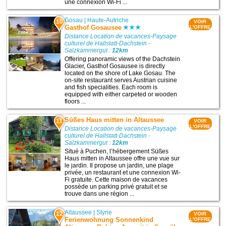
une connexion Wi-Fi ...
Gosau
|
Haute-Autriche
10
VOIR
Gasthof Gosausee
L'OFFRE
Distance Location de vacances-Paysage
culturel de Hallstatt-Dachstein -
Salzkammergut :
12km
Offering panoramic views of the Dachstein
Glacier, Gasthof Gosausee is directly
located on the shore of Lake Gosau. The
on-site restaurant serves Austrian cuisine
and fish specialities. Each room is
equipped with either carpeted or wooden
floors ...
Süßes Haus mitten in Altaussee
11
VOIR
L'OFFRE
Distance Location de vacances-Paysage
culturel de Hallstatt-Dachstein -
Salzkammergut :
12km
Situé à Puchen, l’hébergement Süßes
Haus mitten in Altaussee offre une vue sur
le jardin. Il propose un jardin, une plage
privée, un restaurant et une connexion Wi-
Fi gratuite. Cette maison de vacances
possède un parking privé gratuit et se
trouve dans une région ...
Altaussee
|
Styrie
12
VOIR
Ferienwohnung Sonnenkind
L'OFFRE