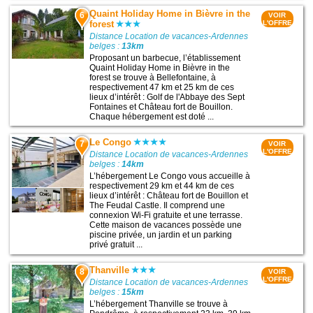
Quaint Holiday Home in Bièvre in the
6
VOIR
forest
L'OFFRE
Distance Location de vacances-Ardennes
belges :
13km
Proposant un barbecue, l’établissement
Quaint Holiday Home in Bièvre in the
forest se trouve à Bellefontaine, à
respectivement 47 km et 25 km de ces
lieux d’intérêt : Golf de l'Abbaye des Sept
Fontaines et Château fort de Bouillon.
Chaque hébergement est doté ...
Le Congo
7
VOIR
L'OFFRE
Distance Location de vacances-Ardennes
belges :
14km
L’hébergement Le Congo vous accueille à
respectivement 29 km et 44 km de ces
lieux d’intérêt : Château fort de Bouillon et
The Feudal Castle. Il comprend une
connexion Wi-Fi gratuite et une terrasse.
Cette maison de vacances possède une
piscine privée, un jardin et un parking
privé gratuit ...
Thanville
8
VOIR
L'OFFRE
Distance Location de vacances-Ardennes
belges :
15km
L’hébergement Thanville se trouve à