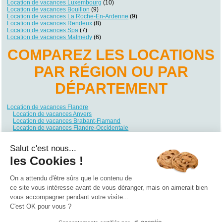
Location de vacances Luxembourg
(10)
Location de vacances Bouillon
(9)
Location de vacances La Roche-En-Ardenne
(9)
Location de vacances Rendeux
(8)
Location de vacances Spa
(7)
Location de vacances Malmedy
(6)
COMPAREZ LES LOCATIONS
PAR RÉGION OU PAR
DÉPARTEMENT
Location de vacances Flandre
Location de vacances Anvers
Location de vacances Brabant-Flamand
Location de vacances Flandre-Occidentale
Location de vacances Flandre-Orientale
Location de vacances Limbourg
Salut c'est nous...
Location de vacances Wallonie
Location de vacances Brabant Wallon
les Cookies !
Location de vacances Hainaut
Location de vacances Liège
Location de vacances Luxembourg
On a attendu d'être sûrs que le contenu de
Location de vacances Namur
ce site vous intéresse avant de vous déranger, mais on aimerait bien
vous accompagner pendant votre visite...
Qui sommes nous ?
|
Contactez-nous
|
Nos partenaires
C'est OK pour vous ?
Campings
Hôtels
Locations vacances
Villages vacances
Guides