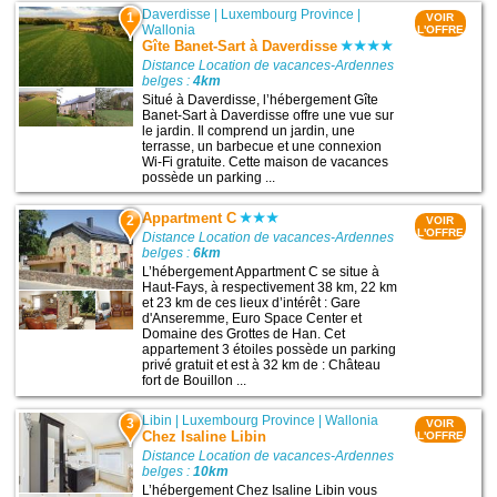
Daverdisse
|
Luxembourg Province
|
1
VOIR
Wallonia
L'OFFRE
Gîte Banet-Sart à Daverdisse
Distance Location de vacances-Ardennes
belges :
4km
Situé à Daverdisse, l’hébergement Gîte
Banet-Sart à Daverdisse offre une vue sur
le jardin. Il comprend un jardin, une
terrasse, un barbecue et une connexion
Wi-Fi gratuite. Cette maison de vacances
possède un parking ...
Appartment C
2
VOIR
L'OFFRE
Distance Location de vacances-Ardennes
belges :
6km
L’hébergement Appartment C se situe à
Haut-Fays, à respectivement 38 km, 22 km
et 23 km de ces lieux d’intérêt : Gare
d'Anseremme, Euro Space Center et
Domaine des Grottes de Han. Cet
appartement 3 étoiles possède un parking
privé gratuit et est à 32 km de : Château
fort de Bouillon ...
Libin
|
Luxembourg Province
|
Wallonia
3
VOIR
Chez Isaline Libin
L'OFFRE
Distance Location de vacances-Ardennes
belges :
10km
L’hébergement Chez Isaline Libin vous