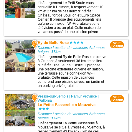
L’hébergement Le Petit Saule vous
accueille à Ucimont, à respectivement 10
km et 27 km de ces lieux d’intérêt :
Château fort de Bouillon et Euro Space
Center. Il propose des équipements tels
qu’une connexion Wi-Fi gratuite et une
télévision à écran plat. Cette maison de
vacances possède une piscine privée ...
Ry de Belle Rose
14
VOIR
L'OFFRE
Distance Location de vacances-Ardennes
belges :
17km
L’hébergement Ry de Belle Rose se trouve
à Grupont, à seulement 36 km de ce lieu
d’intérêt : The Feudal Castle. Il propose
une piscine extérieure ouverte en saison,
une terrasse et une connexion Wi-Fi
gratuite. Cette maison de vacances
comprend une piscine privée, un jardin et
un parking privé gratuit ...
Vresse-sur-Semois
|
Namur Province
|
15
VOIR
Wallonia
L'OFFRE
La Petite Passerelle à Mouzaive
Distance Location de vacances-Ardennes
belges :
17km
L’hébergement La Petite Passerelle à
Mouzaive se situe à Vresse-sur-Semois, à
respectivement 43 km et 23 km de ces