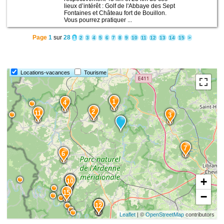
lieux d’intérêt : Golf de l'Abbaye des Sept
Fontaines et Château fort de Bouillon.
Vous pourrez pratiquer ...
Page
1
sur
28
1
2
3
4
5
6
7
8
9
10
11
12
13
14
15
>
14
8
5
Locations-vacances
Tourisme
1
4
2
11
3
7
6
+
9
10
15
−
13
12
Leaflet
| ©
OpenStreetMap
contributors