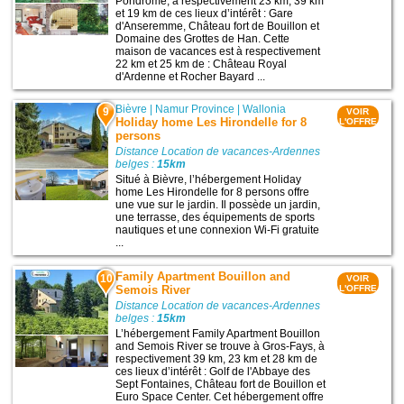
Pondrôme, à respectivement 23 km, 39 km
et 19 km de ces lieux d’intérêt : Gare
d'Anseremme, Château fort de Bouillon et
Domaine des Grottes de Han. Cette
maison de vacances est à respectivement
22 km et 25 km de : Château Royal
d'Ardenne et Rocher Bayard ...
Bièvre
|
Namur Province
|
Wallonia
9
VOIR
Holiday home Les Hirondelle for 8
L'OFFRE
persons
Distance Location de vacances-Ardennes
belges :
15km
Situé à Bièvre, l’hébergement Holiday
home Les Hirondelle for 8 persons offre
une vue sur le jardin. Il possède un jardin,
une terrasse, des équipements de sports
nautiques et une connexion Wi-Fi gratuite
...
Family Apartment Bouillon and
10
VOIR
Semois River
L'OFFRE
Distance Location de vacances-Ardennes
belges :
15km
L’hébergement Family Apartment Bouillon
and Semois River se trouve à Gros-Fays, à
respectivement 39 km, 23 km et 28 km de
ces lieux d’intérêt : Golf de l'Abbaye des
Sept Fontaines, Château fort de Bouillon et
Euro Space Center. Cet hébergement offre