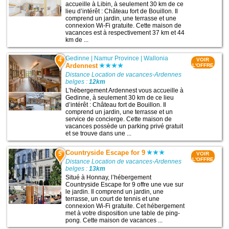
accueille à Libin, à seulement 30 km de ce
lieu d’intérêt : Château fort de Bouillon. Il
comprend un jardin, une terrasse et une
connexion Wi-Fi gratuite. Cette maison de
vacances est à respectivement 37 km et 44
km de ...
Gedinne
|
Namur Province
|
Wallonia
4
VOIR
Ardennest
L'OFFRE
Distance Location de vacances-Ardennes
belges :
12km
L’hébergement Ardennest vous accueille à
Gedinne, à seulement 30 km de ce lieu
d’intérêt : Château fort de Bouillon. Il
comprend un jardin, une terrasse et un
service de concierge. Cette maison de
vacances possède un parking privé gratuit
et se trouve dans une ...
Countryside Escape for 9
5
VOIR
L'OFFRE
Distance Location de vacances-Ardennes
belges :
13km
Situé à Honnay, l’hébergement
Countryside Escape for 9 offre une vue sur
le jardin. Il comprend un jardin, une
terrasse, un court de tennis et une
connexion Wi-Fi gratuite. Cet hébergement
met à votre disposition une table de ping-
pong. Cette maison de vacances ...