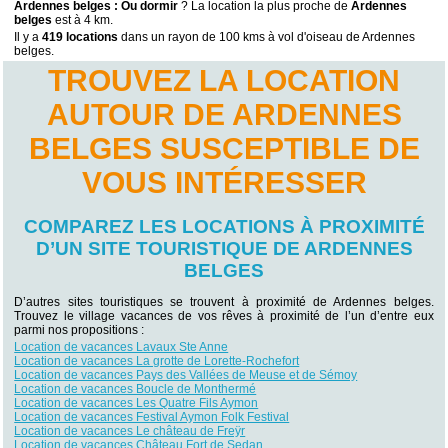
Ardennes belges : Ou dormir
? La location la plus proche de
Ardennes
belges
est à 4 km.
Il y a
419 locations
dans un rayon de 100 kms à vol d'oiseau de Ardennes
belges.
TROUVEZ LA LOCATION
AUTOUR DE ARDENNES
BELGES SUSCEPTIBLE DE
VOUS INTÉRESSER
COMPAREZ LES LOCATIONS À PROXIMITÉ
D’UN SITE TOURISTIQUE DE ARDENNES
BELGES
D’autres sites touristiques se trouvent à proximité de Ardennes belges.
Trouvez le village vacances de vos rêves à proximité de l’un d’entre eux
parmi nos propositions :
Location de vacances Lavaux Ste Anne
Location de vacances La grotte de Lorette-Rochefort
Location de vacances Pays des Vallées de Meuse et de Sémoy
Location de vacances Boucle de Monthermé
Location de vacances Les Quatre Fils Aymon
Location de vacances Festival Aymon Folk Festival
Location de vacances Le château de Freÿr
Location de vacances Château Fort de Sedan