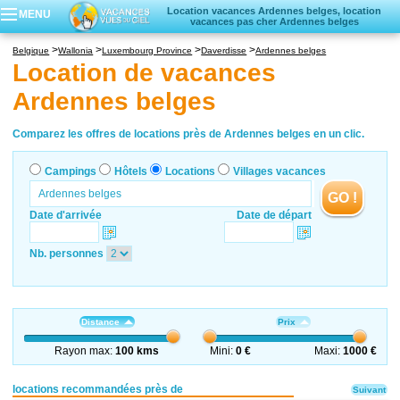
Location vacances Ardennes belges, location
MENU
vacances pas cher Ardennes belges
Campings
Belgique
Wallonia
Luxembourg Province
Daverdisse
Ardennes belges
Hôtels
Location de vacances
Locations vacances
Ardennes belges
Villages vacances
Comparez les offres de locations près de Ardennes belges en un clic.
Campings
Hôtels
Locations
Villages vacances
GO !
Date d'arrivée
Date de départ
Nb. personnes
Distance
Prix
Rayon max:
100 kms
Mini:
0 €
Maxi:
1000 €
locations recommandées près de
Suivant