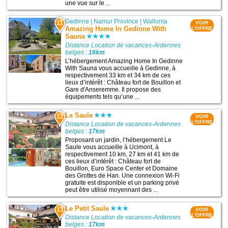
une vue sur le ...
Gedinne
|
Namur Province
|
Wallonia
11
VOIR
Amazing Home In Gedinne With
L'OFFRE
Sauna
Distance Location de vacances-Ardennes
belges :
16km
L’hébergement Amazing Home In Gedinne
With Sauna vous accueille à Gedinne, à
respectivement 33 km et 34 km de ces
lieux d’intérêt : Château fort de Bouillon et
Gare d'Anseremme. Il propose des
équipements tels qu’une ...
Le Saule
12
VOIR
L'OFFRE
Distance Location de vacances-Ardennes
belges :
17km
Proposant un jardin, l’hébergement Le
Saule vous accueille à Ucimont, à
respectivement 10 km, 27 km et 41 km de
ces lieux d’intérêt : Château fort de
Bouillon, Euro Space Center et Domaine
des Grottes de Han. Une connexion Wi-Fi
gratuite est disponible et un parking privé
peut être utilisé moyennant des ...
Le Petit Saule
13
VOIR
L'OFFRE
Distance Location de vacances-Ardennes
belges :
17km