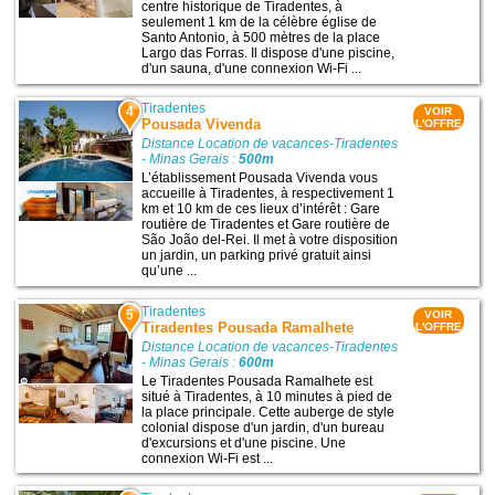
centre historique de Tiradentes, à
seulement 1 km de la célèbre église de
Santo Antonio, à 500 mètres de la place
Largo das Forras. Il dispose d'une piscine,
d'un sauna, d'une connexion Wi-Fi ...
Tiradentes
4
VOIR
Pousada Vivenda
L'OFFRE
Distance Location de vacances-Tiradentes
- Minas Gerais :
500m
L’établissement Pousada Vivenda vous
accueille à Tiradentes, à respectivement 1
km et 10 km de ces lieux d’intérêt : Gare
routière de Tiradentes et Gare routière de
São João del-Rei. Il met à votre disposition
un jardin, un parking privé gratuit ainsi
qu’une ...
Tiradentes
5
VOIR
Tiradentes Pousada Ramalhete
L'OFFRE
Distance Location de vacances-Tiradentes
- Minas Gerais :
600m
Le Tiradentes Pousada Ramalhete est
situé à Tiradentes, à 10 minutes à pied de
la place principale. Cette auberge de style
colonial dispose d'un jardin, d'un bureau
d'excursions et d'une piscine. Une
connexion Wi-Fi est ...