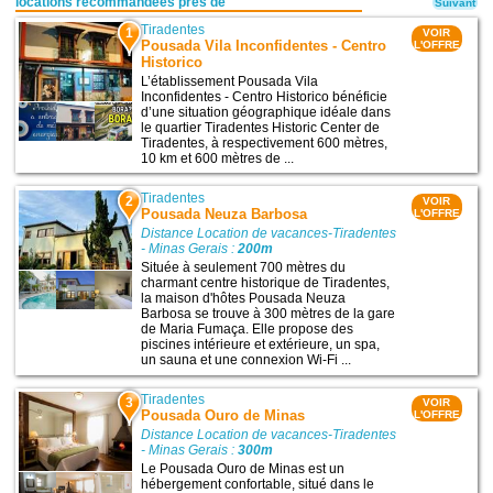
locations recommandées près de
Suivant
Tiradentes
1
VOIR
Pousada Vila Inconfidentes - Centro
L'OFFRE
Historico
L’établissement Pousada Vila
Inconfidentes - Centro Historico bénéficie
d’une situation géographique idéale dans
le quartier Tiradentes Historic Center de
Tiradentes, à respectivement 600 mètres,
10 km et 600 mètres de ...
Tiradentes
2
VOIR
Pousada Neuza Barbosa
L'OFFRE
Distance Location de vacances-Tiradentes
- Minas Gerais :
200m
Située à seulement 700 mètres du
charmant centre historique de Tiradentes,
la maison d'hôtes Pousada Neuza
Barbosa se trouve à 300 mètres de la gare
de Maria Fumaça. Elle propose des
piscines intérieure et extérieure, un spa,
un sauna et une connexion Wi-Fi ...
Tiradentes
3
VOIR
Pousada Ouro de Minas
L'OFFRE
Distance Location de vacances-Tiradentes
- Minas Gerais :
300m
Le Pousada Ouro de Minas est un
hébergement confortable, situé dans le