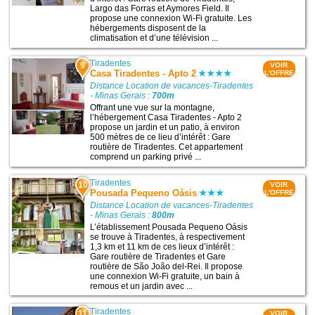
Largo das Forras et Aymores Field. Il
propose une connexion Wi-Fi gratuite. Les
hébergements disposent de la
climatisation et d’une télévision ...
Tiradentes
9
VOIR
Casa Tiradentes - Apto 2
L'OFFRE
Distance Location de vacances-Tiradentes
- Minas Gerais :
700m
Offrant une vue sur la montagne,
l’hébergement Casa Tiradentes - Apto 2
propose un jardin et un patio, à environ
500 mètres de ce lieu d’intérêt : Gare
routière de Tiradentes. Cet appartement
comprend un parking privé ...
Tiradentes
10
VOIR
Pousada Pequeno Oásis
L'OFFRE
Distance Location de vacances-Tiradentes
- Minas Gerais :
800m
L’établissement Pousada Pequeno Oásis
se trouve à Tiradentes, à respectivement
1,3 km et 11 km de ces lieux d’intérêt :
Gare routière de Tiradentes et Gare
routière de São João del-Rei. Il propose
une connexion Wi-Fi gratuite, un bain à
remous et un jardin avec ...
Tiradentes
11
VOIR