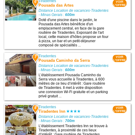
Tiradentes
6
VOIR
Pousada das Artes
L'OFFRE
Distance Location de vacances-Tiradentes
- Minas Gerais :
600m
Doté d'une piscine dans le jardin, le
Pousada das Artes bénéficie d'un
emplacement central, en face de la gare
routière de Tiradentes. Exposant de l'art
local, cette maison d'hôtes propose un four
à pizza, un bar et un petit-déjeuner
composé de spécialités ...
Tiradentes
7
VOIR
Pousada Caminho da Serra
L'OFFRE
Distance Location de vacances-Tiradentes
- Minas Gerais :
600m
L’établissement Pousada Caminho da
Serra vous accueille à Tiradentes, à 600
mètres de ce lieu d’intérêt : Gare routière
de Tiradentes. Il met à votre disposition
une connexion Wi-Fi gratuite et un parking
privé gratuit ...
Tiradentes
8
VOIR
Tiradentes Inn
L'OFFRE
Distance Location de vacances-Tiradentes
- Minas Gerais :
700m
L’établissement Tiradentes Inn se trouve à
Tiradentes, à proximité de ces lieux
d’intérêt : Gare routière de Tiradentes,