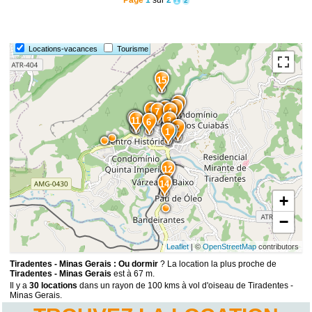
Page
1
sur
2
1
2
Locations-vacances
Tourisme
15
10
8
5
9
7
4
13
11
3
6
2
1
12
14
+
−
Leaflet
| ©
OpenStreetMap
contributors
Tiradentes - Minas Gerais : Ou dormir
? La location la plus proche de
Tiradentes - Minas Gerais
est à 67 m.
Il y a
30 locations
dans un rayon de 100 kms à vol d'oiseau de Tiradentes -
Minas Gerais.