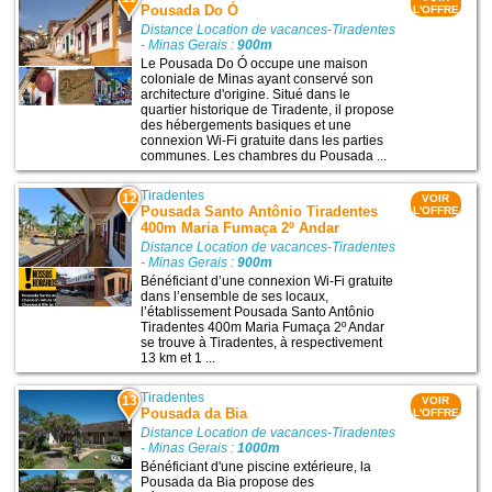
Pousada Do Ó
L'OFFRE
Distance Location de vacances-Tiradentes
- Minas Gerais :
900m
Le Pousada Do Ó occupe une maison
coloniale de Minas ayant conservé son
architecture d'origine. Situé dans le
quartier historique de Tiradente, il propose
des hébergements basiques et une
connexion Wi-Fi gratuite dans les parties
communes. Les chambres du Pousada ...
Tiradentes
12
VOIR
Pousada Santo Antônio Tiradentes
L'OFFRE
400m Maria Fumaça 2º Andar
Distance Location de vacances-Tiradentes
- Minas Gerais :
900m
Bénéficiant d’une connexion Wi-Fi gratuite
dans l’ensemble de ses locaux,
l’établissement Pousada Santo Antônio
Tiradentes 400m Maria Fumaça 2º Andar
se trouve à Tiradentes, à respectivement
13 km et 1 ...
Tiradentes
13
VOIR
Pousada da Bia
L'OFFRE
Distance Location de vacances-Tiradentes
- Minas Gerais :
1000m
Bénéficiant d'une piscine extérieure, la
Pousada da Bia propose des