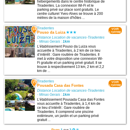
hébergements dans le centre historique de
Tiradentes. La connexion Wi-Fi et le
parking privé sur place sont gratuits. Le
centre culturel Yves-Alves se trouve à 200
mètres de la maison d'hôtes ...
Tiradentes
14
VOIR
Pouso da Luiza
L'OFFRE
Distance Location de vacances-Tiradentes
- Minas Gerais :
1km
L’établissement Pouso da Luiza vous
accueille à Tiradentes, à 2 km de ce lieu
d’intérêt : Gare routière de Tiradentes. Il
met à votre disposition une connexion Wi-
Fi gratuite et un parking privé gratuit. Il se
trouve à respectivement 13 km, 2 km et 2,2
km de ...
Tiradentes
15
VOIR
Pousada Casa das Fontes
L'OFFRE
Distance Location de vacances-Tiradentes
- Minas Gerais :
1km
L’établissement Pousada Casa das Fontes
vous accueille à Tiradentes, à 1,4 km de
ce lieu d’intérêt : Gare routière de
Tiradentes. Il comprend une piscine
extérieure, un jardin et un parking privé
gratuit ...