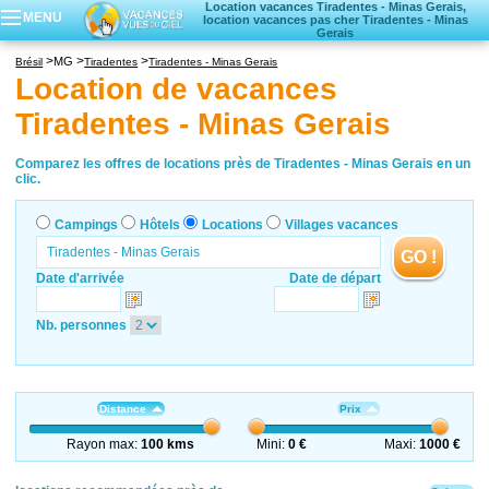
Location vacances Tiradentes - Minas Gerais,
MENU
location vacances pas cher Tiradentes - Minas
Gerais
Campings
MG
Brésil
Tiradentes
Tiradentes - Minas Gerais
Hôtels
Location de vacances
Locations vacances
Tiradentes - Minas Gerais
Villages vacances
Comparez les offres de locations près de Tiradentes - Minas Gerais en un
clic.
Campings
Hôtels
Locations
Villages vacances
GO !
Date d'arrivée
Date de départ
Nb. personnes
Distance
Prix
Rayon max:
100 kms
Mini:
0 €
Maxi:
1000 €