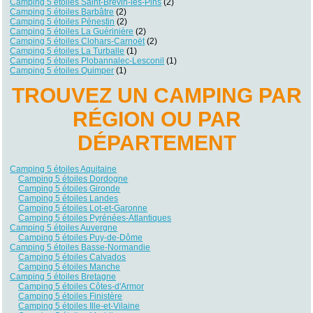
Camping 5 étoiles Saint-Brevin-les-Pins
(2)
Camping 5 étoiles Barbâtre
(2)
Camping 5 étoiles Pénestin
(2)
Camping 5 étoiles La Guérinière
(2)
Camping 5 étoiles Clohars-Carnoët
(2)
Camping 5 étoiles La Turballe
(1)
Camping 5 étoiles Plobannalec-Lesconil
(1)
Camping 5 étoiles Quimper
(1)
TROUVEZ UN CAMPING PAR
RÉGION OU PAR
DÉPARTEMENT
Camping 5 étoiles Aquitaine
Camping 5 étoiles Dordogne
Camping 5 étoiles Gironde
Camping 5 étoiles Landes
Camping 5 étoiles Lot-et-Garonne
Camping 5 étoiles Pyrénées-Atlantiques
Camping 5 étoiles Auvergne
Camping 5 étoiles Puy-de-Dôme
Camping 5 étoiles Basse-Normandie
Camping 5 étoiles Calvados
Camping 5 étoiles Manche
Camping 5 étoiles Bretagne
Camping 5 étoiles Côtes-d'Armor
Camping 5 étoiles Finistère
Camping 5 étoiles Ille-et-Vilaine