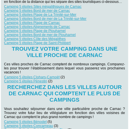
en fonction de la distance qui les sépare des sites touristiques ci-dessous…
Camping 5 étoiles Sites mégalithiques de Carnac
Camping 5 étoiles Bord de mer de Carnac
Camping 5 étoiles Plage de La Trinité-sur-Mer
Camping 5 étoiles Bord de mer de La Trinité-sur-Mer
Camping 5 étoiles Plage de Carnac
Camping 5 étoiles Alignements de Carnac
Camping 5 étoiles Plage de Plouharnel
Camping 5 étoiles Bord de mer de Plouharnel
Camping 5 étoiles Côte des Mégalithes
Camping 5 étoiles Plage de Saint-Philibert
TROUVEZ VOTRE CAMPING DANS UNE
VILLE PROCHE DE CARNAC
Ces villes proches de Carnac comptent de nombreux campings. Comparez-
les pour trouver l’établissement dans lequel vous passerez vos prochaines
vacances !
Camping 5 étoiles Clohars-Carnoët
(2)
Camping 5 étoiles Pénestin
(2)
RECHERCHEZ DANS LES VILLES AUTOUR
DE CARNAC QUI COMPTENT LE PLUS DE
CAMPINGS
Vous souhaitez séjourner dans une ville particulière proche de Carnac ?
Trouvez votre futur lieu de villégiature en fonction des villes voisines de
Carnac qui comptent le plus grand nombre de campings !
Camping 5 étoiles Bénodet
(5)
Camping 5 étoiles Concarneau
(3)