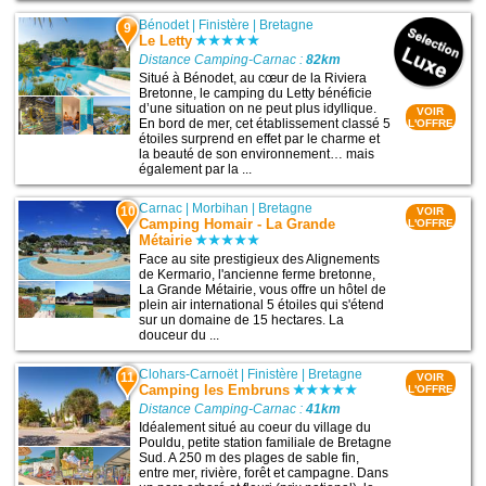
Bénodet
|
Finistère
|
Bretagne
9
Le Letty
Distance Camping-Carnac :
82km
Situé à Bénodet, au cœur de la Riviera
Bretonne, le camping du Letty bénéficie
d’une situation on ne peut plus idyllique.
VOIR
En bord de mer, cet établissement classé 5
L'OFFRE
étoiles surprend en effet par le charme et
la beauté de son environnement… mais
également par la ...
Carnac
|
Morbihan
|
Bretagne
10
VOIR
Camping Homair - La Grande
L'OFFRE
Métairie
Face au site prestigieux des Alignements
de Kermario, l'ancienne ferme bretonne,
La Grande Métairie, vous offre un hôtel de
plein air international 5 étoiles qui s'étend
sur un domaine de 15 hectares. La
douceur du ...
Clohars-Carnoët
|
Finistère
|
Bretagne
11
VOIR
Camping les Embruns
L'OFFRE
Distance Camping-Carnac :
41km
Idéalement situé au coeur du village du
Pouldu, petite station familiale de Bretagne
Sud. A 250 m des plages de sable fin,
entre mer, rivière, forêt et campagne. Dans