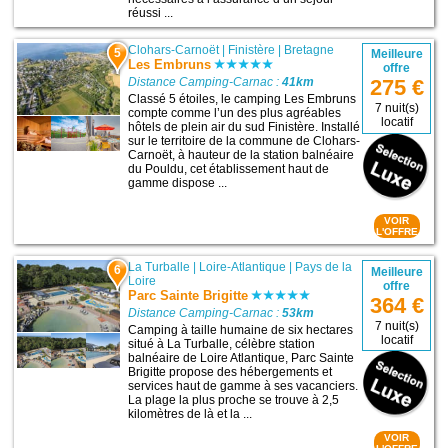
réussi ...
Clohars-Carnoët
|
Finistère
|
Bretagne
5
Meilleure
Les Embruns
offre
Distance Camping-Carnac :
41km
275 €
Classé 5 étoiles, le camping Les Embruns
7 nuit(s)
compte comme l’un des plus agréables
locatif
hôtels de plein air du sud Finistère. Installé
sur le territoire de la commune de Clohars-
Carnoët, à hauteur de la station balnéaire
du Pouldu, cet établissement haut de
gamme dispose ...
VOIR
L'OFFRE
La Turballe
|
Loire-Atlantique
|
Pays de la
6
Meilleure
Loire
offre
Parc Sainte Brigitte
364 €
Distance Camping-Carnac :
53km
7 nuit(s)
Camping à taille humaine de six hectares
locatif
situé à La Turballe, célèbre station
balnéaire de Loire Atlantique, Parc Sainte
Brigitte propose des hébergements et
services haut de gamme à ses vacanciers.
La plage la plus proche se trouve à 2,5
kilomètres de là et la ...
VOIR