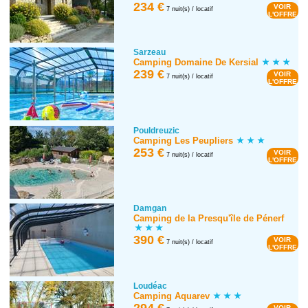
234 €
VOIR
7 nuit(s) / locatif
L'OFFRE
Sarzeau
Camping Domaine De Kersial
239 €
VOIR
7 nuit(s) / locatif
L'OFFRE
Pouldreuzic
Camping Les Peupliers
253 €
VOIR
7 nuit(s) / locatif
L'OFFRE
Damgan
Camping de la Presqu'île de Pénerf
390 €
VOIR
7 nuit(s) / locatif
L'OFFRE
Loudéac
Camping Aquarev
294 €
VOIR