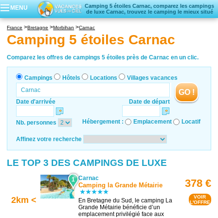
Camping 5 étoiles Carnac, comparez les campings
MENU
de luxe Carnac, trouvez le camping le mieux situé
Campings
France
Bretagne
Morbihan
Carnac
Hôtels
Camping 5 étoiles Carnac
Locations vacances
Villages vacances
Comparez les offres de campings 5 étoiles près de Carnac en un clic.
Campings
Hôtels
Locations
Villages vacances
GO !
Date d'arrivée
Date de départ
Hébergement :
Emplacement
Locatif
Nb. personnes
Affinez votre recherche
LE TOP 3 DES CAMPINGS DE LUXE
Carnac
1
378 €
Camping la Grande Métairie
VOIR
2km <
En Bretagne du Sud, le camping La
L'OFFRE
Grande Métairie bénéficie d’un
emplacement privilégié face aux