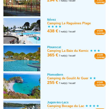
7 nuit(s) / locatif
L'OFFRE
Névez
Camping Le Raguènes Plage
438 €
VOIR
7 nuit(s) / locatif
L'OFFRE
Plouescat
Camping La Baie du Kernic
365 €
VOIR
7 nuit(s) / locatif
L'OFFRE
Plomodiern
Camping de Goulit Ar Guer
255 €
VOIR
7 nuit(s) / locatif
L'OFFRE
Jugon-les-Lacs
Camping Bocage du Lac