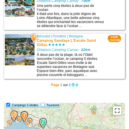
Distance Camping-Carnac :
79km
Une perle cinq étoiles à deux pas de
l’océan
Il était une fois, dans la jolie région de
Loire-Atlantique, une belle adresse cinq
étoiles qui enchantait les vacanciers venus
se détendre face à l’océan ...
Bénodet
|
Finistère
|
Bretagne
15
VOIR
Camping Sandaya L'Escale Saint
L'OFFRE
Gilles
Distance Camping-Carnac :
82km
À deux pas de la plage, là où l’Odet
rencontre l’océan, le camping 5 étoiles
Escale Saint-Gilles vous invite à de
superbes vacances en Bretagne sud.
Espace bien-être, parc aquatique avec
piscine couverte et toboggans ...
Page
1
sur
2
1
2
Campings 5 étoiles
Tourisme
9
15
13
7
3
11
5
2