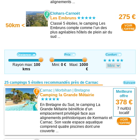
alignements ...
Clohars-Carnoët
2
275 €
Les Embruns
Classé 5 étoiles, le camping Les
50km <
VOIR
Embruns compte comme l’un des
L'OFFRE
plus agréables hôtels de plein air du
sud ...
Distance
Prix
Confort
Rayon max:
100
Mini:
0 €
Maxi:
1000
kms
€
25 campings 5 étoiles recommandés près de Carnac
Suivant
Carnac
|
Morbihan
|
Bretagne
1
Meilleure
Camping la Grande Métairie
offre
378 €
En Bretagne du Sud, le camping La
7 nuit(s)
Grande Métairie bénéficie d’un
locatif
emplacement privilégié face aux
alignements préhistoriques de Kermario et
VOIR
Carnac. Son vaste espace aquatique
L'OFFRE
comprend quatre piscines dont une
couverte ...