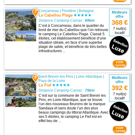
L'OFFRE
Concarneau
|
Finistère
|
Bretagne
7
Meilleure
Le Cabellou Plage
offre
Distance Camping-Carnac :
69km
368 €
C’est à Concarneau, dans le quartier du
7 nuit(s)
bord de mer du Cabellou que l’on retrouve
locatif
le camping Le Cabellou Plage. Classé 5
étoiles, cet établissement bénéficie d’une
situation idéale, en face d’une superbe
plage de sable, et bénéficie de très belles
infrastructures ...
VOIR
L'OFFRE
Saint-Brevin-les-Pins
|
Loire-Atlantique
|
8
Meilleure
Pays de la Loire
offre
Le Fief
392 €
Distance Camping-Carnac :
79km
7 nuit(s)
C’est sur la commune de Saint Brevin les
locatif
Pins, en Loire Atlantique, que se trouve
l’un des nouveaux fleurons de la marque
Sandaya et sans doute l’un des plus
beaux campings du littoral Atlantique. Avec
ses 5 étoiles, le camping Le Fief est en
effet lieu de ...
VOIR
L'OFFRE