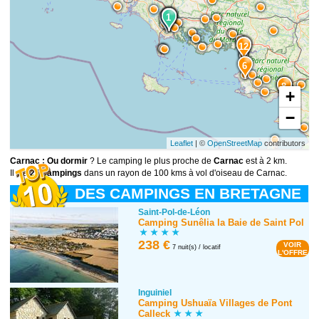
10
4
1
1
2
12
6
14
8
+
−
Leaflet
| ©
OpenStreetMap
contributors
Carnac : Ou dormir
? Le camping le plus proche de
Carnac
est à 2 km.
Il y a
25 campings
dans un rayon de 100 kms à vol d'oiseau de Carnac.
DES CAMPINGS EN BRETAGNE
Saint-Pol-de-Léon
Camping Sunêlia la Baie de Saint Pol
238 €
VOIR
7 nuit(s) / locatif
L'OFFRE
Inguiniel
Camping Ushuaïa Villages de Pont
Calleck