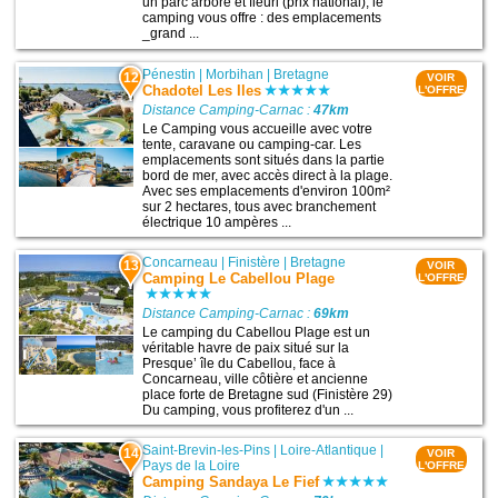
un parc arboré et fleuri (prix national), le
camping vous offre : des emplacements
_grand ...
Pénestin
|
Morbihan
|
Bretagne
12
VOIR
Chadotel Les Iles
L'OFFRE
Distance Camping-Carnac :
47km
Le Camping vous accueille avec votre
tente, caravane ou camping-car. Les
emplacements sont situés dans la partie
bord de mer, avec accès direct à la plage.
Avec ses emplacements d'environ 100m²
sur 2 hectares, tous avec branchement
électrique 10 ampères ...
Concarneau
|
Finistère
|
Bretagne
13
VOIR
Camping Le Cabellou Plage
L'OFFRE
Distance Camping-Carnac :
69km
Le camping du Cabellou Plage est un
véritable havre de paix situé sur la
Presque’ île du Cabellou, face à
Concarneau, ville côtière et ancienne
place forte de Bretagne sud (Finistère 29)
Du camping, vous profiterez d'un ...
Saint-Brevin-les-Pins
|
Loire-Atlantique
|
14
VOIR
Pays de la Loire
L'OFFRE
Camping Sandaya Le Fief