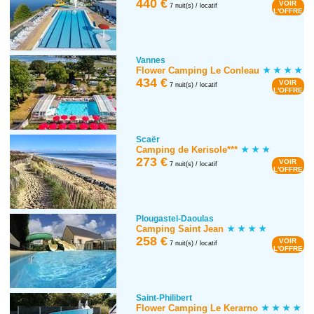
440 €
VOIR
7 nuit(s) / locatif
L'OFFRE
Vannes
Flower Camping Le Conleau
434 €
VOIR
7 nuit(s) / locatif
L'OFFRE
Scaër
Camping de Kerisole***
273 €
VOIR
7 nuit(s) / locatif
L'OFFRE
Plougastel-Daoulas
Camping Saint Jean
258 €
VOIR
7 nuit(s) / locatif
L'OFFRE
Saint-Philibert
Flower Camping Le Kerarno