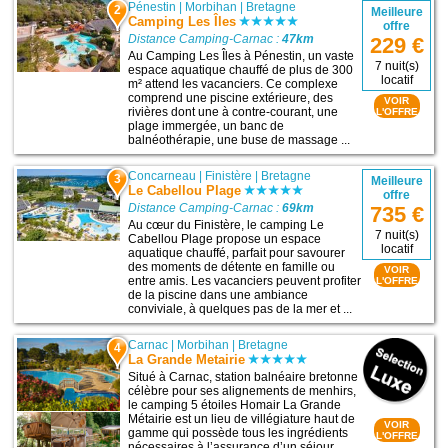
Pénestin
|
Morbihan
|
Bretagne
2
Meilleure
Camping Les Îles
offre
Distance Camping-Carnac :
47km
229 €
Au Camping Les Îles à Pénestin, un vaste
7 nuit(s)
espace aquatique chauffé de plus de 300
locatif
m² attend les vacanciers. Ce complexe
comprend une piscine extérieure, des
VOIR
rivières dont une à contre-courant, une
L'OFFRE
plage immergée, un banc de
balnéothérapie, une buse de massage ...
Concarneau
|
Finistère
|
Bretagne
3
Meilleure
Le Cabellou Plage
offre
Distance Camping-Carnac :
69km
735 €
Au cœur du Finistère, le camping Le
7 nuit(s)
Cabellou Plage propose un espace
locatif
aquatique chauffé, parfait pour savourer
des moments de détente en famille ou
VOIR
entre amis. Les vacanciers peuvent profiter
L'OFFRE
de la piscine dans une ambiance
conviviale, à quelques pas de la mer et ...
Carnac
|
Morbihan
|
Bretagne
4
La Grande Metairie
Situé à Carnac, station balnéaire bretonne
célèbre pour ses alignements de menhirs,
le camping 5 étoiles Homair La Grande
Métairie est un lieu de villégiature haut de
VOIR
gamme qui possède tous les ingrédients
L'OFFRE
nécessaires à l’assurance d’un séjour