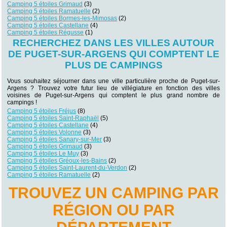
Camping 5 étoiles Grimaud
(3)
Camping 5 étoiles Ramatuelle
(2)
Camping 5 étoiles Bormes-les-Mimosas
(2)
Camping 5 étoiles Castellane
(4)
Camping 5 étoiles Régusse
(1)
RECHERCHEZ DANS LES VILLES AUTOUR
DE PUGET-SUR-ARGENS QUI COMPTENT LE
PLUS DE CAMPINGS
Vous souhaitez séjourner dans une ville particulière proche de Puget-sur-
Argens ? Trouvez votre futur lieu de villégiature en fonction des villes
voisines de Puget-sur-Argens qui comptent le plus grand nombre de
campings !
Camping 5 étoiles Fréjus
(8)
Camping 5 étoiles Saint-Raphaël
(5)
Camping 5 étoiles Castellane
(4)
Camping 5 étoiles Volonne
(3)
Camping 5 étoiles Sanary-sur-Mer
(3)
Camping 5 étoiles Grimaud
(3)
Camping 5 étoiles Le Muy
(3)
Camping 5 étoiles Gréoux-les-Bains
(2)
Camping 5 étoiles Saint-Laurent-du-Verdon
(2)
Camping 5 étoiles Ramatuelle
(2)
TROUVEZ UN CAMPING PAR
RÉGION OU PAR