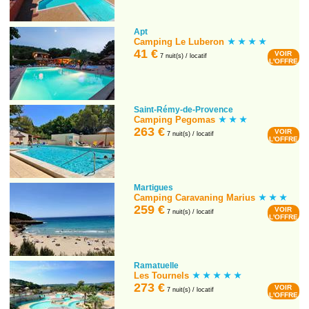
Apt
Camping Le Luberon
41 €
VOIR
7 nuit(s) / locatif
L'OFFRE
Saint-Rémy-de-Provence
Camping Pegomas
263 €
VOIR
7 nuit(s) / locatif
L'OFFRE
Martigues
Camping Caravaning Marius
259 €
VOIR
7 nuit(s) / locatif
L'OFFRE
Ramatuelle
Les Tournels
273 €
VOIR
7 nuit(s) / locatif
L'OFFRE