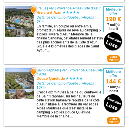
Fréjus
|
Var
|
Provence-Alpes-Côte d'Azur
8
Meilleure
Riviera d’Azur
offre
Distance Camping-Puget-sur-Argens :
190 €
6km
7 nuit(s)
En famille, en couple ou entre amis,
locatif
profitez d’un séjour de rêve au camping 5
étoiles Riviera d’Azur. Membre de la
chaîne Sandaya, cet établissement est l’un
des plus accueillants de la Côte d’Azur.
Situé à 4 kilomètres des plages de Saint
Aygulf ...
VOIR
L'OFFRE
Saint-Raphaël
|
Var
|
Provence-Alpes-Côte
9
Meilleure
d'Azur
offre
Douce Quiétude
144 €
Distance Camping-Puget-sur-Argens :
7 nuit(s)
10km
locatif
C’est à dix minutes à peine du centre-ville
de Saint Raphaël, sur les hauteurs de
cette station balnéaire réputée de la côte
d’Azur située à la frontière du Var et des
Alpes Maritimes que s’est installé le
camping 5 étoiles Douce Quiétude.
Membre de la chaîne ...
VOIR
L'OFFRE