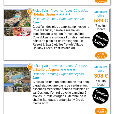
L'OFFRE
Fréjus
|
Var
|
Provence-Alpes-Côte d'Azur
6
Meilleure
Holiday Green
offre
Distance Camping-Puget-sur-Argens :
539 €
4km
7 nuit(s)
C’est l’un des plus beaux campings de la
locatif
Côte d’Azur et, par-delà même les
frontières de la région Provence Alpes
Côte d’Azur, sans doute l’un des meilleurs
hôtels de plein air de l’hexagone. Le
Resort & Spa 5 étoiles Yelloh Village
Holiday Green s’est installé au ...
VOIR
L'OFFRE
Fréjus
|
Var
|
Provence-Alpes-Côte d'Azur
7
Meilleure
L'Etoile d'Argens
offre
Distance Camping-Puget-sur-Argens :
308 €
5km
7 nuit(s)
C’est au cœur d’un domaine en tout point
locatif
paradisiaque, une oasis de verdure aux
essences méditerranéennes multiples et
variées, que l’on retrouve le camping 5
étoiles L’Etoile d’Argens. Membre de la
chaîne Sandaya, bordant la rivière du
même nom ...
VOIR
L'OFFRE