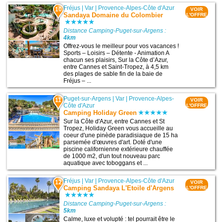
Fréjus
|
Var
|
Provence-Alpes-Côte d'Azur
10
VOIR
Sandaya Domaine du Colombier
L'OFFRE
Distance Camping-Puget-sur-Argens :
4km
Offrez-vous le meilleur pour vos vacances !
Sports – Loisirs – Détente - Animation A
chacun ses plaisirs, Sur la Côte d’Azur,
entre Cannes et Saint-Tropez, à 4,5 km
des plages de sable fin de la baie de
Fréjus – ...
Puget-sur-Argens
|
Var
|
Provence-Alpes-
11
VOIR
Côte d'Azur
L'OFFRE
Camping Holiday Green
Sur la Côte d'Azur, entre Cannes et St
Tropez, Holiday Green vous accueille au
coeur d'une pinède paradisiaque de 15 ha
parsemée d'œuvres d'art. Doté d'une
piscine californienne extérieure chauffée
de 1000 m2, d'un tout nouveau parc
aquatique avec toboggans et ...
Fréjus
|
Var
|
Provence-Alpes-Côte d'Azur
12
VOIR
Camping Sandaya L'Etoile d'Argens
L'OFFRE
Distance Camping-Puget-sur-Argens :
5km
Calme, luxe et volupté : tel pourrait être le