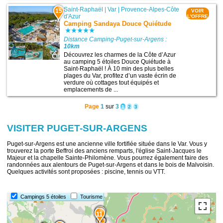
Saint-Raphaël
|
Var
|
Provence-Alpes-Côte
15
VOIR
d'Azur
L'OFFRE
Camping Sandaya Douce Quiétude
Distance Camping-Puget-sur-Argens :
10km
Découvrez les charmes de la Côte d’Azur
au camping 5 étoiles Douce Quiétude à
Saint-Raphaël ! À 10 min des plus belles
plages du Var, profitez d’un vaste écrin de
verdure où cottages tout équipés et
emplacements de ...
Page
1
sur
3
1
2
3
VISITER PUGET-SUR-ARGENS
Puget-sur-Argens est une ancienne ville fortifiée située dans le Var. Vous y
trouverez la porte Beffroi des anciens remparts, l'église Saint-Jacques le
Majeur et la chapelle Sainte-Philomène. Vous pourrez également faire des
randonnées aux alentours de Puget-sur-Argens et dans le bois de Malvoisin.
Quelques activités sont proposées : piscine, tennis ou VTT.
Campings 5 étoiles
Tourisme
6
11