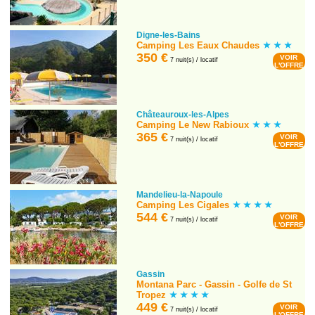
Digne-les-Bains
Camping Les Eaux Chaudes
350 €
VOIR
7 nuit(s) / locatif
L'OFFRE
Châteauroux-les-Alpes
Camping Le New Rabioux
365 €
VOIR
7 nuit(s) / locatif
L'OFFRE
Mandelieu-la-Napoule
Camping Les Cigales
544 €
VOIR
7 nuit(s) / locatif
L'OFFRE
Gassin
Montana Parc - Gassin - Golfe de St
Tropez
449 €
VOIR
7 nuit(s) / locatif
L'OFFRE