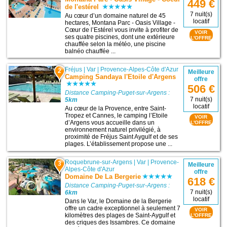
449 €
de l'estérel
7 nuit(s)
Au cœur d’un domaine naturel de 45
locatif
hectares, Montana Parc - Oasis Village -
Cœur de l’Estérel vous invite à profiter de
VOIR
ses quatre piscines, dont une extérieure
L'OFFRE
chauffée selon la météo, une piscine
balnéo chauffée ...
Fréjus
|
Var
|
Provence-Alpes-Côte d'Azur
2
Meilleure
Camping Sandaya l'Etoile d'Argens
offre
506 €
Distance Camping-Puget-sur-Argens :
7 nuit(s)
5km
locatif
Au cœur de la Provence, entre Saint-
Tropez et Cannes, le camping l’Etoile
VOIR
d’Argens vous accueille dans un
L'OFFRE
environnement naturel privilégié, à
proximité de Fréjus Saint Aygulf et de ses
plages. L’établissement propose une ...
Roquebrune-sur-Argens
|
Var
|
Provence-
3
Meilleure
Alpes-Côte d'Azur
offre
Domaine De La Bergerie
618 €
Distance Camping-Puget-sur-Argens :
7 nuit(s)
6km
locatif
Dans le Var, le Domaine de la Bergerie
offre un cadre exceptionnel à seulement 7
VOIR
kilomètres des plages de Saint-Aygulf et
L'OFFRE
des criques des Issambres. Ce domaine