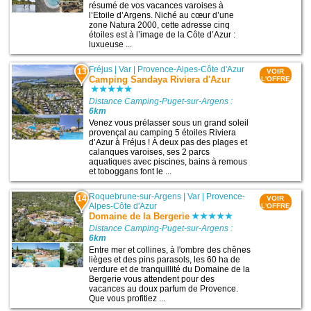
résumé de vos vacances varoises à
l’Etoile d’Argens. Niché au cœur d’une
zone Natura 2000, cette adresse cinq
étoiles est à l’image de la Côte d’Azur :
luxueuse ...
Fréjus
|
Var
|
Provence-Alpes-Côte d'Azur
13
VOIR
Camping Sandaya Riviera d'Azur
L'OFFRE
Distance Camping-Puget-sur-Argens :
6km
Venez vous prélasser sous un grand soleil
provençal au camping 5 étoiles Riviera
d’Azur à Fréjus ! À deux pas des plages et
calanques varoises, ses 2 parcs
aquatiques avec piscines, bains à remous
et toboggans font le ...
Roquebrune-sur-Argens
|
Var
|
Provence-
14
VOIR
Alpes-Côte d'Azur
L'OFFRE
Domaine de la Bergerie
Distance Camping-Puget-sur-Argens :
6km
Entre mer et collines, à l'ombre des chênes
lièges et des pins parasols, les 60 ha de
verdure et de tranquillité du Domaine de la
Bergerie vous attendent pour des
vacances au doux parfum de Provence.
Que vous profitiez ...