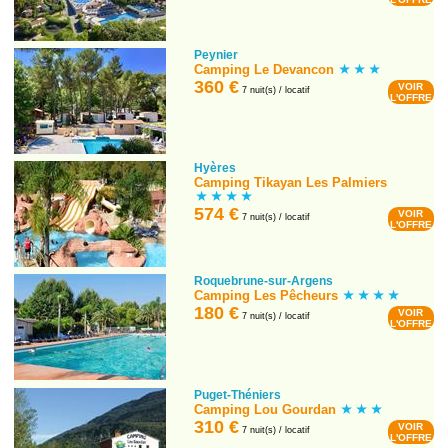
Peynier
Camping Le Devancon
360 €
VOIR
7 nuit(s) / locatif
L'OFFRE
Hyères
Camping Tikayan Les Palmiers
574 €
VOIR
7 nuit(s) / locatif
L'OFFRE
Roquebrune-sur-Argens
Camping Les Pêcheurs
180 €
VOIR
7 nuit(s) / locatif
L'OFFRE
Puget-Théniers
Camping Lou Gourdan
310 €
VOIR
7 nuit(s) / locatif
L'OFFRE