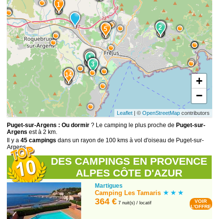
4
1
15
9
2
10
5
12
2
7
1
8
3
13
3
14
+
−
Leaflet
| ©
OpenStreetMap
contributors
Puget-sur-Argens : Ou dormir
? Le camping le plus proche de
Puget-sur-
Argens
est à 2 km.
Il y a
45 campings
dans un rayon de 100 kms à vol d'oiseau de Puget-sur-
Argens.
DES CAMPINGS EN PROVENCE
ALPES CÔTE D'AZUR
Martigues
Camping Les Tamaris
364 €
VOIR
7 nuit(s) / locatif
L'OFFRE