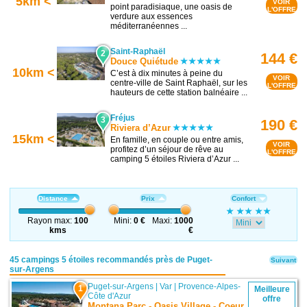
5km <
VOIR
point paradisiaque, une oasis de
L'OFFRE
verdure aux essences
méditerranéennes ...
Saint-Raphaël
2
144 €
Douce Quiétude
10km <
C’est à dix minutes à peine du
VOIR
centre-ville de Saint Raphaël, sur les
L'OFFRE
hauteurs de cette station balnéaire ...
Fréjus
3
190 €
Riviera d’Azur
15km <
En famille, en couple ou entre amis,
VOIR
profitez d’un séjour de rêve au
L'OFFRE
camping 5 étoiles Riviera d’Azur ...
Distance
Prix
Confort
Rayon max:
100
Mini:
0 €
Maxi:
1000
kms
€
45 campings 5 étoiles recommandés près de Puget-
Suivant
sur-Argens
Puget-sur-Argens
|
Var
|
Provence-Alpes-
1
Meilleure
Côte d'Azur
offre
Montana Parc - Oasis Village - Coeur