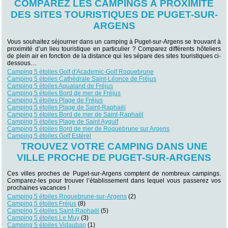
COMPAREZ LES CAMPINGS À PROXIMITÉ
DES SITES TOURISTIQUES DE PUGET-SUR-
ARGENS
Vous souhaitez séjourner dans un camping à Puget-sur-Argens se trouvant à
proximité d’un lieu touristique en particulier ? Comparez différents hôteliers
de plein air en fonction de la distance qui les sépare des sites touristiques ci-
dessous…
Camping 5 étoiles Golf d'Academic-Golf Roquebrune
Camping 5 étoiles Cathédrale Saint-Léonce de Fréjus
Camping 5 étoiles Aqualand de Fréjus
Camping 5 étoiles Bord de mer de Fréjus
Camping 5 étoiles Plage de Fréjus
Camping 5 étoiles Plage de Saint-Raphaël
Camping 5 étoiles Bord de mer de Saint-Raphaël
Camping 5 étoiles Plage de Saint Aygulf
Camping 5 étoiles Bord de mer de Roquebrune sur Argens
Camping 5 étoiles Golf Estérel
TROUVEZ VOTRE CAMPING DANS UNE
VILLE PROCHE DE PUGET-SUR-ARGENS
Ces villes proches de Puget-sur-Argens comptent de nombreux campings.
Comparez-les pour trouver l’établissement dans lequel vous passerez vos
prochaines vacances !
Camping 5 étoiles Roquebrune-sur-Argens
(2)
Camping 5 étoiles Fréjus
(8)
Camping 5 étoiles Saint-Raphaël
(5)
Camping 5 étoiles Le Muy
(3)
Camping 5 étoiles Vidauban
(1)