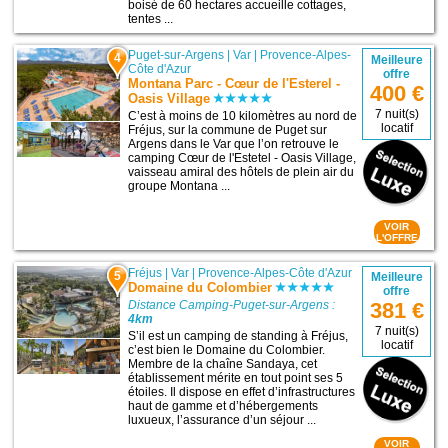
boisé de 60 hectares accueille cottages,
tentes ...
Puget-sur-Argens
|
Var
|
Provence-Alpes-
4
Meilleure
Côte d'Azur
offre
Montana Parc - Cœur de l'Esterel -
400 €
Oasis Village
7 nuit(s)
C’est à moins de 10 kilomètres au nord de
locatif
Fréjus, sur la commune de Puget sur
Argens dans le Var que l’on retrouve le
camping Cœur de l'Estetel - Oasis Village,
vaisseau amiral des hôtels de plein air du
groupe Montana ...
VOIR
L'OFFRE
Fréjus
|
Var
|
Provence-Alpes-Côte d'Azur
5
Meilleure
Domaine du Colombier
offre
Distance Camping-Puget-sur-Argens :
381 €
4km
7 nuit(s)
S’il est un camping de standing à Fréjus,
locatif
c’est bien le Domaine du Colombier.
Membre de la chaîne Sandaya, cet
établissement mérite en tout point ses 5
étoiles. Il dispose en effet d’infrastructures
haut de gamme et d’hébergements
luxueux, l’assurance d’un séjour ...
VOIR