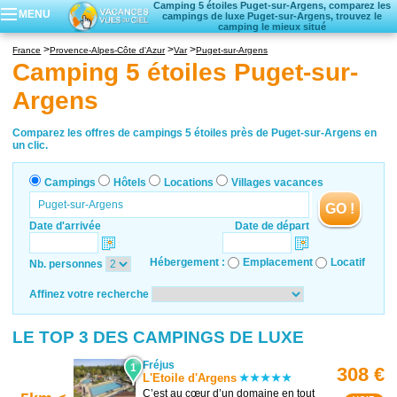
Camping 5 étoiles Puget-sur-Argens, comparez les
MENU
campings de luxe Puget-sur-Argens, trouvez le
camping le mieux situé
Campings
France
Provence-Alpes-Côte d'Azur
Var
Puget-sur-Argens
Hôtels
Camping 5 étoiles Puget-sur-
Locations vacances
Argens
Villages vacances
Comparez les offres de campings 5 étoiles près de Puget-sur-Argens en
un clic.
Campings
Hôtels
Locations
Villages vacances
GO !
Date d'arrivée
Date de départ
Hébergement :
Emplacement
Locatif
Nb. personnes
Affinez votre recherche
LE TOP 3 DES CAMPINGS DE LUXE
Fréjus
1
308 €
L'Etoile d'Argens
C’est au cœur d’un domaine en tout