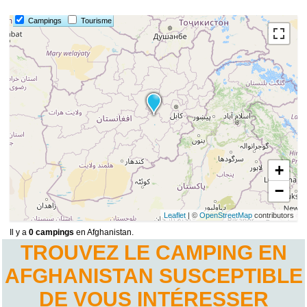
Campings
Tourisme
+
−
Leaflet
| ©
OpenStreetMap
contributors
Il y a
0 campings
en Afghanistan.
TROUVEZ LE CAMPING EN
AFGHANISTAN SUSCEPTIBLE
DE VOUS INTÉRESSER