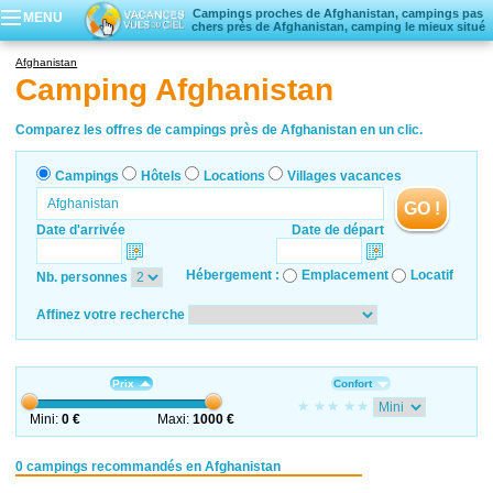
Campings proches de Afghanistan, campings pas
MENU
chers près de Afghanistan, camping le mieux situé
Campings
Afghanistan
Hôtels
Camping Afghanistan
Locations vacances
Villages vacances
Comparez les offres de campings près de Afghanistan en un clic.
Campings
Hôtels
Locations
Villages vacances
GO !
Date d'arrivée
Date de départ
Hébergement :
Emplacement
Locatif
Nb. personnes
Affinez votre recherche
Prix
Confort
Mini:
0 €
Maxi:
1000 €
0 campings recommandés en Afghanistan