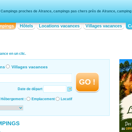
Campings proches de Alrance, campings pas chers près de Alrance, camping 
mpings
Hôtels
Locations vacances
Villages vacances
C
nce en un clic.
ons
Villages vacances
GO !
Date de départ
Hébergement :
Emplacement
Locatif
MPINGS