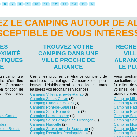
6
7
8
9
10
11
12
13
14
15
>
Z LE CAMPING AUTOUR DE 
SCEPTIBLE DE VOUS INTÉRES
LES
TROUVEZ VOTRE
RECHE
XIMITÉ
CAMPING DANS UNE
VIL
STIQUES
VILLE PROCHE DE
ALRAN
CE
ALRANCE
LE PL
 un camping à
Ces villes proches de Alrance comptent de
Vous souhai
ité d’un lieu
nombreux campings. Comparez-les pour
particulière 
r ? Comparez
trouver l’établissement dans lequel vous
futur lieu de 
 en fonction de
passerez vos prochaines vacances !
voisines de 
e des sites
grand nombre
Camping Villefranche-de-Panat
(3)
Camping Salles-Curan
(3)
Camping Mill
Camping Canet-de-Salars
(3)
Camping Nan
Camping Pont-de-Salars
(1)
Camping Nag
Camping Saint-Rome-de-Tarn
(2)
Camping Rivi
des Grands
Camping Le Monastère
(1)
Camping Sain
Camping Saint-Georges-de-Luzençon
(1)
Camping Sain
ides
Camping Naucelle
(2)
Camping Most
me de Rodez
Camping Sauveterre-de-Rouergue
(1)
Camping Mey
Camping Recoules-Prévinquières
(1)
Camping Sain