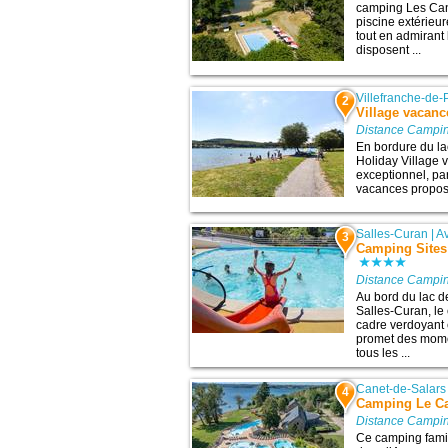
camping Les Cant
piscine extérieu
tout en admirant
disposent ...
Villefranche-de-
2
Village vacanc
Distance Campin
En bordure du la
Holiday Village 
exceptionnel, par
vacances propose
Salles-Curan
|
A
3
Camping Sites
Distance Campin
Au bord du lac d
Salles-Curan, le
cadre verdoyant 
promet des mome
tous les ...
Canet-de-Salars
4
Camping Le Cau
Distance Campin
Ce camping famil