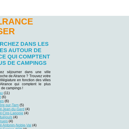
ALRANCE
SER
RCHEZ DANS LES
LES AUTOUR DE
CE QUI COMPTENT
US DE CAMPINGS
tez séjourner dans une ville
proche de Alrance ? Trouvez votre
villégiature en fonction des villes
Alrance qui comptent le plus
 de campings !
au
(11)
t
(6)
es
(6)
ère-sur-Tarn
(5)
t-Jean-du-Gard
(4)
t-Cirq-Lapopie
(4)
uéjouls
(4)
rueis
(4)
t-Antonin-Noble-Val
(4)