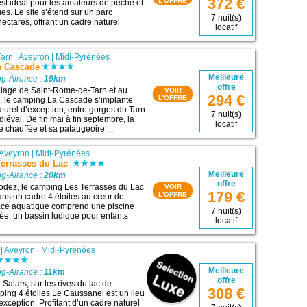
372 €
L'OFFRE
est idéal pour les amateurs de pêche et
es. Le site s’étend sur un parc
7 nuit(s)
ectares, offrant un cadre naturel
locatif
Tarn
|
Aveyron
|
Midi-Pyrénées
a Cascade
Meilleure
g-Alrance :
19km
offre
illage de Saint-Rome-de-Tarn et au
VOIR
294 €
L'OFFRE
re, le camping La Cascade s’implante
turel d’exception, entre gorges du Tarn
7 nuit(s)
iéval. De fin mai à fin septembre, la
locatif
e chauffée et sa pataugeoire ...
Aveyron
|
Midi-Pyrénées
errasses du Lac
Meilleure
g-Alrance :
20km
offre
Rodez, le camping Les Terrasses du Lac
VOIR
179 €
L'OFFRE
ans un cadre 4 étoiles au cœur de
pace aquatique comprend une piscine
7 nuit(s)
fée, un bassin ludique pour enfants
locatif
|
Aveyron
|
Midi-Pyrénées
Meilleure
g-Alrance :
11km
offre
Salars, sur les rives du lac de
308 €
ping 4 étoiles Le Caussanel est un lieu
’exception. Profitant d’un cadre naturel