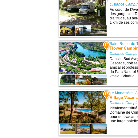
Distance Campin
Au cœur de l'Ave
des gorges du Ta
d'altitude, au bo
1 km de ses comm
Saint-Rome-de-
14
Flower Campin
Distance Campin
Dans le Sud Avey
Cascade, doit sa
amical et profes
du Parc Naturel
kms du Viaduc ..
Le Monastère
|
A
15
Village Vacan
Distance Campin
Idéalement situé
Domaine de Combe
pour des vacance
une large palette 