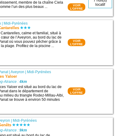
7 nuit(s)
tablissement, membre de la chaîne Ciela
locatif
VOIR
comme l’un des plus beaux ...
L'OFFRE
n
|
Midi-Pyrénées
antarelles
antarelles, calme et familial, situé à
n cœur de l’Aveyron, au bord du lac de
VOIR
-Panat où vous pouvez pêcher grâce à
L'OFFRE
la plage. Profitez de la piscine ...
Panat
|
Aveyron
|
Midi-Pyrénées
es Yaloer
g-Alrance :
4km
ces Yaloer est situé au bord du lac de
VOIR
Panat dans le département de
L'OFFRE
au milieu du triangle Rodez-Millau-Albi,
Panat se trouve à environ 50 minutes
veyron
|
Midi-Pyrénées
Genêts
g-Alrance :
9km
ng est situé au bord du lac de