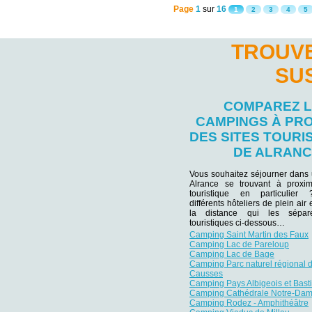
Page
1
sur
16
1
2
3
4
5
TROUVE
SU
COMPAREZ 
CAMPINGS À PRO
DES SITES TOURI
DE ALRAN
Vous souhaitez séjourner dans
Alrance se trouvant à proxim
touristique en particulie
différents hôteliers de plein air
la distance qui les sépar
touristiques ci-dessous…
Camping Saint Martin des Faux
Camping Lac de Pareloup
Camping Lac de Bage
Camping Parc naturel régional 
Causses
Camping Pays Albigeois et Bast
Camping Cathédrale Notre-Da
Camping Rodez - Amphithéâtre