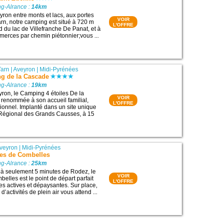
g-Alrance :
14km
yron entre monts et lacs, aux portes
VOIR
rn, notre camping est situé à 720 m
L'OFFRE
rd du lac de Villefranche De Panat, et à
erces par chemin piétonnier;vous ...
Tarn
|
Aveyron
|
Midi-Pyrénées
g de la Cascade
g-Alrance :
19km
ron, le Camping 4 étoiles De la
VOIR
 renommée à son accueil familial,
L'OFFRE
sionnel. Implanté dans un site unique
 Régional des Grands Causses, à 15
.
veyron
|
Midi-Pyrénées
ces de Combelles
g-Alrance :
25km
 à seulement 5 minutes de Rodez, le
VOIR
lles est le point de départ parfait
L'OFFRE
s actives et dépaysantes. Sur place,
d’activités de plein air vous attend ...