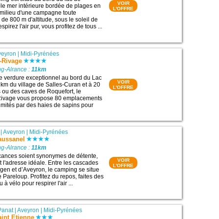
VOIR
ble mer intérieure bordée de plages en
L'OFFRE
 milieu d'une campagne toute
 de 800 m d'altitude, sous le soleil de
spirez l'air pur, vous profitez de tous ...
veyron
|
Midi-Pyrénées
-Rivage
g-Alrance :
11km
e verdure exceptionnel au bord du Lac
VOIR
 km du village de Salles-Curan et à 20
L'OFFRE
 ou des caves de Roquefort, le
ivage vous propose 80 emplacements
limités par des haies de sapins pour
|
Aveyron
|
Midi-Pyrénées
aussanel
g-Alrance :
11km
cances soient synonymes de détente,
VOIR
 l'adresse idéale. Entre les cascades
L'OFFRE
en et d’Aveyron, le camping se situe
 Pareloup. Profitez du repos, faites des
à vélo pour respirer l'air ...
Panat
|
Aveyron
|
Midi-Pyrénées
int Etienne