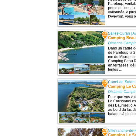
Pareloup, vérita
pente douce, au
vallonnée. A plus
l'Aveyron, vous re
Salles-Curan
|
A
11
Camping Beau
Distance Campin
Dans un cadre d
de Pareloup, à 2
mn de Micropolis
Camping Beau R
en terrasses, dé
tentes ...
Canet-de-Salars
12
Camping Le C
Distance Campin
Pour que vos va
Le Caussanel est
des Baumes, d’Ag
au bord du lac de
balades à pied ou 
Villefranche-de-
13
Camping Le Sa