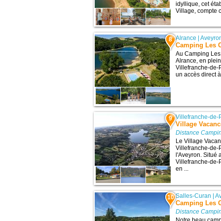
idyllique, cet é
Village, compte 
Alrance
|
Aveyro
8
Camping Les C
Au Camping Les C
Alrance, en plei
Villefranche-de
un accès direct à 
Villefranche-de-
9
Village Vacanc
Distance Campin
Le Village Vacan
Villefranche-de-
l'Aveyron. Situé 
Villefranche-de-
en ...
Salles-Curan
|
A
10
Camping Les 
Distance Campin
Notre beau campi