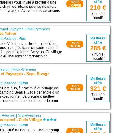
offre
arelles vous invite à profiter d’une
VOIR
L'OFFRE
210 €
re chauffée, idéale pour se détendre
 le paysage d’Aveyron.Les vacanciers
7 nuit(s)
locatif
Panat
|
Aveyron
|
Midi-Pyrénées
es Yaloer
Meilleure
g-Alrance :
4km
offre
VOIR
c de Villefranche-de-Panat, le Yaloer
L'OFFRE
285 €
vous accueille dans un cadre naturel
fait pour explorer l’Aveyron. Ce village
7 nuit(s)
 40 maisons confortables et ...
locatif
veyron
|
Midi-Pyrénées
 et Paysages - Beau Rivage
Meilleure
offre
g-Alrance :
11km
VOIR
321 €
e Pareloup, à proximité du village de
L'OFFRE
 camping Beau Rivage bénéficie d’un
7 nuit(s)
exceptionnel. Sa piscine chauffée
locatif
nts de détente et de baignade pour
|
Aveyron
|
Midi-Pyrénées
ssanel - Ciela Village
Meilleure
g-Alrance :
11km
offre
ial, situé au bord du lac de Pareloup
VOIR