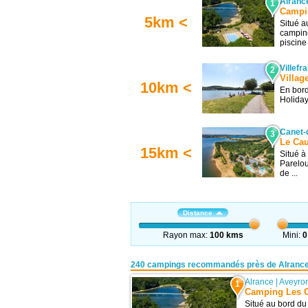
Alranc
1
Campin
5km <
Situé a
camping
piscine 
Villefr
2
Villag
10km <
En bord
Holiday
Canet-
3
Le Ca
15km <
Situé à
Parelou
de ...
Distance
Rayon max:
100 kms
Mini:
0
240 campings recommandés près de Alranc
Alrance
|
Aveyro
1
Camping Les Ca
Situé au bord du 