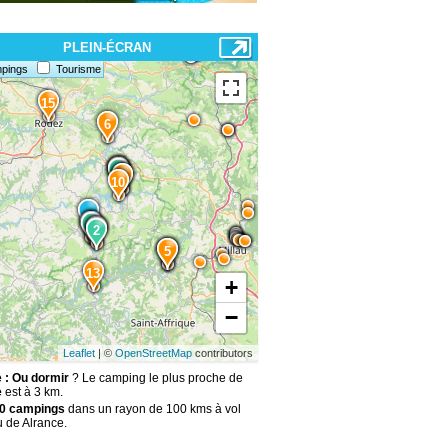
PLEIN-ÉCRAN
pings
Tourisme
15
6
12
7
4
3
11
3
10
8
1
1
9
2
2
14
5
13
+
−
Leaflet
| ©
OpenStreetMap
contributors
 : Ou dormir
? Le camping le plus proche de
e
est à 3 km.
0 campings
dans un rayon de 100 kms à vol
u de Alrance.