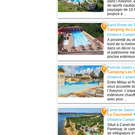
dans l’Aveyron, 
de sports nautiqu
paysager de 10 h
propice à ...
Saint-Rome-de-
5
Camping de L
Distance Campin
À proximité du v
bord de la riviè
dans un décor na
et patrimoine méd
piscine extérieur
Pont-de-Salars
|
6
Camping Les T
Distance Campin
Entre Millau et 
vous accueille d
l’Aveyron. L’es
extérieure chauf
avec jeux ...
Canet-de-Salars
7
Le Caussanel
Distance Campin
Situé à Canet-de-
Pareloup, le cam
de villégiature d