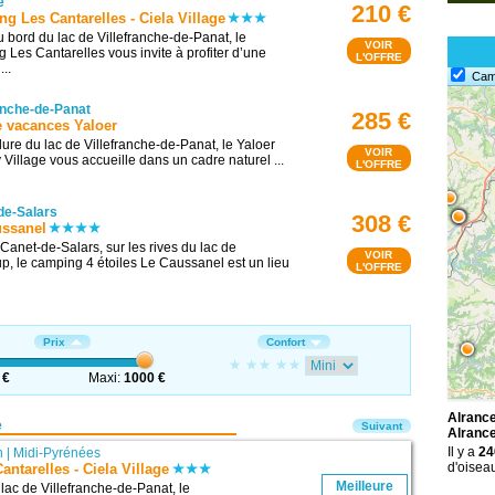
e
210 €
g Les Cantarelles - Ciela Village
u bord du lac de Villefranche-de-Panat, le
VOIR
 Les Cantarelles vous invite à profiter d’une
L'OFFRE
...
Cam
anche-de-Panat
285 €
e vacances Yaloer
ure du lac de Villefranche-de-Panat, le Yaloer
VOIR
 Village vous accueille dans un cadre naturel ...
L'OFFRE
de-Salars
308 €
ussanel
 Canet-de-Salars, sur les rives du lac de
VOIR
p, le camping 4 étoiles Le Caussanel est un lieu
L'OFFRE
Prix
Confort
 €
Maxi:
1000 €
Alrance
e
Suivant
Alranc
Il y a
24
n
|
Midi-Pyrénées
d'oisea
ntarelles - Ciela Village
Meilleure
lac de Villefranche-de-Panat, le