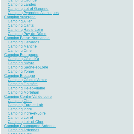
Camping Gironde
Camping Landes
Camping Lot-et-Garonne
Camping Pyrénées-Atlantiques
Camping Auvergne
Camping Allier
Camping Cantal
Camping Haute-Loire
Camping Puy-de-Dôme
Camping Basse-Normandie
Camping Calvados
Camping Manche
Camping Orne
Camping Bourgogne
Camping Côte-d'Or
Camping Nièvre
Camping Saône-et-Loire
Camping Yonne
Camping Bretagne
Camping Côtes-d'Armor
Camping Finistère
Camping Ille-et-Vilaine
Camping Morbihan
Camping Centre-Val de Loire
Camping Cher
Camping Eure-et-Loir
Camping Indre
Camping Indre-et-Loire
Camping Loiret
Camping Loir-et-Cher
Camping Champagne-Ardenne
Camping Ardennes