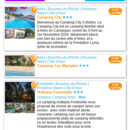
Arles
|
Bouches-du-Rhône
|
Provence-
9
VOIR
Alpes-Côte d'Azur
L'OFFRE
Camping City
Bienvenue au Camping City 3 étoiles. Le
Camping City est un camping familial situé
à Arles en Camargue, ouvert du 3 Avril au
1er Novembre 2026. Idéalement placé,
non loin du centre-ville d’Arles, et à
quelques mètres de la Fondation Luma
(pôle de promotion ...
Arles
|
Bouches-du-Rhône
|
Provence-
10
VOIR
Alpes-Côte d'Azur
L'OFFRE
Camping Les Manades
Fontvieille
|
Bouches-du-Rhône
|
11
VOIR
Provence-Alpes-Côte d'Azur
L'OFFRE
Huttopia Fontvieille
Distance Camping-Arles :
9km
Le camping Huttopia Fontvieille vous
propose de choisir de camper selon vos
envies : avec votre matériel (tente,
caravane, camping-car) sur de beaux
emplacements plats de camping délimités
ou en tentes Toile&Bois pour vivre
l'expérience des nuits sous la toile ...