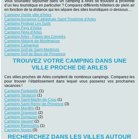
Vous souhaitez séjourner dans un camping à Arles se trouvant à proximité
d’un lieu touristique en particulier ? Comparez différents hôteliers de plein air
en fonction de la distance qui les sépare des sites touristiques ci-dessous…
Camping Vieille ville d'Arles
Camping Ancienne Cathédrale Saint-Trophime d'Arles
Camping Festival Les Suds
Camping Pays d'Arles
Camping Feria d'Arles
Camping Arles - Palais des Congrès
Camping Abbaye de Montmajour
Camping Camargue
Camping Golf de Saint-Martinois
Camping Golf de Baux-de-Provence
TROUVEZ VOTRE CAMPING DANS UNE
VILLE PROCHE DE ARLES
Ces villes proches de Arles comptent de nombreux campings. Comparez-les
pour trouver l’établissement dans lequel vous passerez vos prochaines
vacances !
Camping Fontvieille
(1)
Camping Tarascon
(1)
Camping Saint-Martin-de-Crau
(1)
Camping Saint-Rémy-de-Provence
(3)
Camping Montfrin
(1)
Camping Graveson
(2)
Camping Domazan
(2)
Camping Vauvert
(2)
Camping Remoulins
(1)
Camping Noves
(3)
RECHERCHEZ DANS LES VILLES AUTOUR