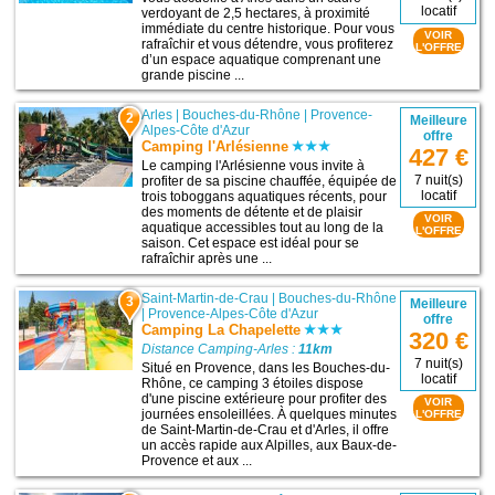
locatif
verdoyant de 2,5 hectares, à proximité
immédiate du centre historique. Pour vous
VOIR
rafraîchir et vous détendre, vous profiterez
L'OFFRE
d’un espace aquatique comprenant une
grande piscine ...
Arles
|
Bouches-du-Rhône
|
Provence-
2
Meilleure
Alpes-Côte d'Azur
offre
Camping l'Arlésienne
427 €
Le camping l'Arlésienne vous invite à
7 nuit(s)
profiter de sa piscine chauffée, équipée de
locatif
trois toboggans aquatiques récents, pour
des moments de détente et de plaisir
VOIR
aquatique accessibles tout au long de la
L'OFFRE
saison. Cet espace est idéal pour se
rafraîchir après une ...
Saint-Martin-de-Crau
|
Bouches-du-Rhône
3
Meilleure
|
Provence-Alpes-Côte d'Azur
offre
Camping La Chapelette
320 €
Distance Camping-Arles :
11km
7 nuit(s)
Situé en Provence, dans les Bouches-du-
locatif
Rhône, ce camping 3 étoiles dispose
d'une piscine extérieure pour profiter des
VOIR
journées ensoleillées. À quelques minutes
L'OFFRE
de Saint-Martin-de-Crau et d'Arles, il offre
un accès rapide aux Alpilles, aux Baux-de-
Provence et aux ...