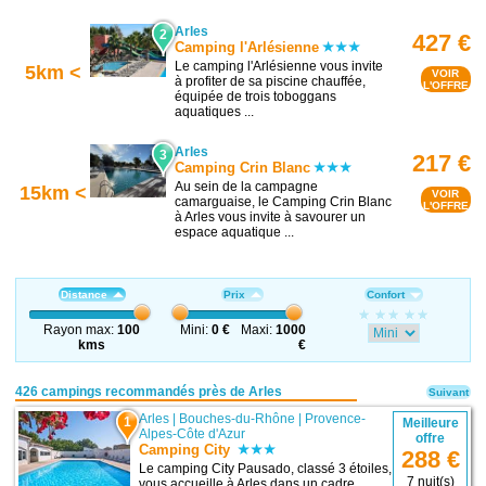
Arles
2
427 €
Camping l'Arlésienne
Le camping l'Arlésienne vous invite
5km <
VOIR
à profiter de sa piscine chauffée,
L'OFFRE
équipée de trois toboggans
aquatiques ...
Arles
3
217 €
Camping Crin Blanc
Au sein de la campagne
15km <
VOIR
camarguaise, le Camping Crin Blanc
L'OFFRE
à Arles vous invite à savourer un
espace aquatique ...
Distance
Prix
Confort
Rayon max:
100
Mini:
0 €
Maxi:
1000
kms
€
426 campings recommandés près de Arles
Suivant
Arles
|
Bouches-du-Rhône
|
Provence-
1
Meilleure
Alpes-Côte d'Azur
offre
Camping City
288 €
Le camping City Pausado, classé 3 étoiles,
7 nuit(s)
vous accueille à Arles dans un cadre