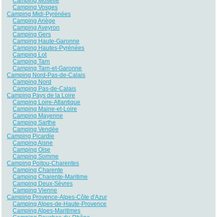
Camping Moselle
Camping Vosges
Camping Midi-Pyrénées
Camping Ariège
Camping Aveyron
Camping Gers
Camping Haute-Garonne
Camping Hautes-Pyrénées
Camping Lot
Camping Tarn
Camping Tarn-et-Garonne
Camping Nord-Pas-de-Calais
Camping Nord
Camping Pas-de-Calais
Camping Pays de la Loire
Camping Loire-Atlantique
Camping Maine-et-Loire
Camping Mayenne
Camping Sarthe
Camping Vendée
Camping Picardie
Camping Aisne
Camping Oise
Camping Somme
Camping Poitou-Charentes
Camping Charente
Camping Charente-Maritime
Camping Deux-Sèvres
Camping Vienne
Camping Provence-Alpes-Côte d'Azur
Camping Alpes-de-Haute-Provence
Camping Alpes-Maritimes