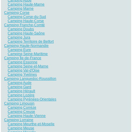
Camping Aube
Camping Haute-Marne
Camping Marne
Camping Corse
Camping Corse-du-Sud
Camping Haute-Corse
Camping Franche-Comté
Camping Doubs
Camping Haute-Saône
Camping Jura
Camping Territoire de Belfort
Camping Haute-Normandie
Camping Eure
Camping Seine-Maritime
Camping Île-de-France
Camping Essonne
Camping Seine-et-Marne
Camping Val-d'Oise
Camping Yvelines
Camping Languedoc-Roussillon
Camping Aude
Camping Gard
Camping Hérault
Camping Lozère
Camping Pyrénées-Orientales
Camping Limousin
Camping Corrèze
Camping Creuse
Camping Haute-Vienne
Camping Lorraine
Camping Meurthe-et-Moselle
Camping Meuse