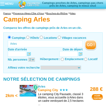
Campings proches de Arles, campings pas chers
MENU
près de Arles, camping le mieux situé
Campings
France
Provence-Alpes-Côte d'Azur
Bouches-du-Rhône
Arles
Hôtels
Camping Arles
Locations vacances
Villages vacances
Comparez les offres de campings près de Arles en un clic.
Campings
Hôtels
Locations
Villages vacances
GO !
Date d'arrivée
Date de départ
Hébergement :
Emplacement
Locatif
Nb. personnes
Affinez votre recherche
NOTRE SÉLECTION DE CAMPINGS
Arles
1
288 €
Camping City
Le camping City Pausado, classé 3
2km <
VOIR
étoiles, vous accueille à Arles dans
L'OFFRE
un cadre verdoyant de 2,5 hectares
...