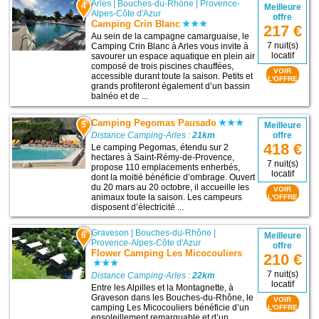
Arles
|
Bouches-du-Rhône
|
Provence-
4
Meilleure
Alpes-Côte d'Azur
offre
Camping Crin Blanc
217 €
Au sein de la campagne camarguaise, le
7 nuit(s)
Camping Crin Blanc à Arles vous invite à
locatif
savourer un espace aquatique en plein air
composé de trois piscines chauffées,
VOIR
accessible durant toute la saison. Petits et
L'OFFRE
grands profiteront également d’un bassin
balnéo et de ...
Camping Pegomas Pausado
5
Meilleure
Distance Camping-Arles :
21km
offre
418 €
Le camping Pegomas, étendu sur 2
hectares à Saint-Rémy-de-Provence,
7 nuit(s)
propose 110 emplacements enherbés,
locatif
dont la moitié bénéficie d’ombrage. Ouvert
du 20 mars au 20 octobre, il accueille les
VOIR
animaux toute la saison. Les campeurs
L'OFFRE
disposent d’électricité ...
Graveson
|
Bouches-du-Rhône
|
6
Meilleure
Provence-Alpes-Côte d'Azur
offre
Flower Camping Les Micocouliers
210 €
7 nuit(s)
Distance Camping-Arles :
22km
locatif
Entre les Alpilles et la Montagnette, à
Graveson dans les Bouches-du-Rhône, le
VOIR
camping Les Micocouliers bénéficie d’un
L'OFFRE
ensoleillement remarquable et d’un