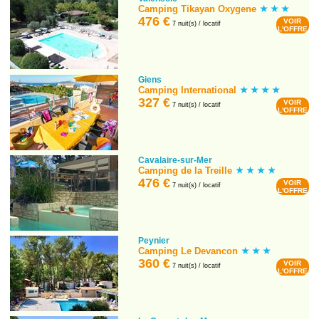
Camping Tikayan Oxygene
476 €
VOIR
7 nuit(s) / locatif
L'OFFRE
Giens
Camping International
327 €
VOIR
7 nuit(s) / locatif
L'OFFRE
Cavalaire-sur-Mer
Camping de la Treille
476 €
VOIR
7 nuit(s) / locatif
L'OFFRE
Peynier
Camping Le Devancon
360 €
VOIR
7 nuit(s) / locatif
L'OFFRE