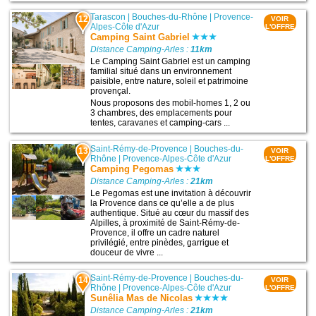
Tarascon
|
Bouches-du-Rhône
|
Provence-
12
VOIR
Alpes-Côte d'Azur
L'OFFRE
Camping Saint Gabriel
Distance Camping-Arles :
11km
Le Camping Saint Gabriel est un camping
familial situé dans un environnement
paisible, entre nature, soleil et patrimoine
provençal.
Nous proposons des mobil-homes 1, 2 ou
3 chambres, des emplacements pour
tentes, caravanes et camping-cars ...
Saint-Rémy-de-Provence
|
Bouches-du-
13
VOIR
Rhône
|
Provence-Alpes-Côte d'Azur
L'OFFRE
Camping Pegomas
Distance Camping-Arles :
21km
Le Pegomas est une invitation à découvrir
la Provence dans ce qu’elle a de plus
authentique. Situé au cœur du massif des
Alpilles, à proximité de Saint-Rémy-de-
Provence, il offre un cadre naturel
privilégié, entre pinèdes, garrigue et
douceur de vivre ...
Saint-Rémy-de-Provence
|
Bouches-du-
14
VOIR
Rhône
|
Provence-Alpes-Côte d'Azur
L'OFFRE
Sunêlia Mas de Nicolas
Distance Camping-Arles :
21km