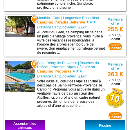
patrimoine culturel riche. Sur place,
profitez d’une piscine ...
Montfrin
|
Gard
|
Languedoc-Roussillon
7
Meilleure
Camping Paradis Bellerive
offre
Distance Camping-Arles :
23km
255 €
Au cœur du Gard, ce camping niché dans
7 nuit(s)
un paisible village provençal vous invite à
locatif
vivre des vacances ressourçantes, à
l’ombre des arbres et en bordure de
VOIR
rivière. Son emplacement privilégié permet
L'OFFRE
de rejoindre ...
Saint-Rémy-de-Provence
|
Bouches-du-
8
Meilleure
Rhône
|
Provence-Alpes-Côte d'Azur
offre
Camping Pegomas
263 €
Distance Camping-Arles :
21km
7 nuit(s)
Votre oasis au cœur des Alpilles ! Situé à
locatif
deux pas de Saint-Rémy-de-Provence, le
Camping Pegomas vous accueille dans un
véritable havre de paix au cœur des
Alpilles. Ici, on profite d’un cadre naturel
préservé, de l’ombre généreuse des
arbres et d’une atmosphère ...
VOIR
L'OFFRE
Acceptant les
Piscine
animaux