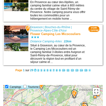
En Provence au cœur des Alpilles, un
camping familial calme situé à 800 mètres
du centre du village de Saint Rémy-de-
Provence. Notre camping pourra vous offrir
toutes les commodités pour un
hébergement en mobile home ...
Graveson
|
Bouches-du-Rhône
|
15
VOIR
Provence-Alpes-Côte d'Azur
L'OFFRE
Flower Camping Les Micocouliers
Distance Camping-Arles :
22km
Situé à Graveson, au cœur de la Provence,
le Camping Les Micocouliers est un
camping familial 3 étoiles entre Avignon et
Saint-Rémy-de-Provence, idéal pour
découvrir la région tout en profitant d’un
séjour calme et ...
Page
1
sur
29
1
2
3
4
5
6
7
8
9
10
11
12
13
14
15
>
7
Campings
Tourisme
15
6
14