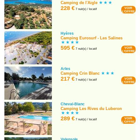
Camping de l'Aigle
228 €
VOIR
7 nuit(s) / locatif
L'OFFRE
Hyères
Camping Eurosurf - Les Salines
595 €
VOIR
7 nuit(s) / locatif
L'OFFRE
Arles
Camping Crin Blanc
217 €
VOIR
7 nuit(s) / locatif
L'OFFRE
Cheval-Blanc
Camping Les Rives du Luberon
289 €
VOIR
7 nuit(s) / locatif
L'OFFRE
Valensole