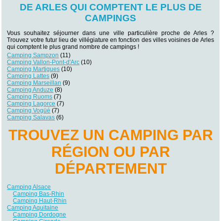
DE ARLES QUI COMPTENT LE PLUS DE
CAMPINGS
Vous souhaitez séjourner dans une ville particulière proche de Arles ?
Trouvez votre futur lieu de villégiature en fonction des villes voisines de Arles
qui comptent le plus grand nombre de campings !
Camping Sampzon
(11)
Camping Vallon-Pont-d'Arc
(10)
Camping Martigues
(10)
Camping Lattes
(9)
Camping Marseillan
(9)
Camping Anduze
(8)
Camping Ruoms
(7)
Camping Lagorce
(7)
Camping Vogüé
(7)
Camping Salavas
(6)
TROUVEZ UN CAMPING PAR
RÉGION OU PAR
DÉPARTEMENT
Camping Alsace
Camping Bas-Rhin
Camping Haut-Rhin
Camping Aquitaine
Camping Dordogne