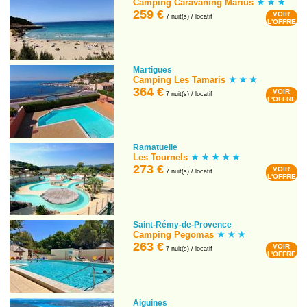
Camping Caravaning Marius
259 €
VOIR
7 nuit(s) / locatif
L'OFFRE
Martigues
Camping Les Tamaris
364 €
VOIR
7 nuit(s) / locatif
L'OFFRE
Ramatuelle
Les Tournels
273 €
VOIR
7 nuit(s) / locatif
L'OFFRE
Saint-Rémy-de-Provence
Camping Pegomas
263 €
VOIR
7 nuit(s) / locatif
L'OFFRE
Aiguines