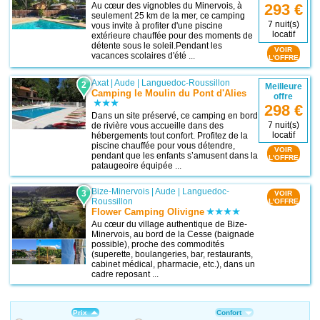
Au cœur des vignobles du Minervois, à
293 €
seulement 25 km de la mer, ce camping
7 nuit(s)
vous invite à profiter d'une piscine
locatif
extérieure chauffée pour des moments de
détente sous le soleil.Pendant les
VOIR
vacances scolaires d'été ...
L'OFFRE
Axat
|
Aude
|
Languedoc-Roussillon
2
Meilleure
Camping le Moulin du Pont d'Alies
offre
298 €
Dans un site préservé, ce camping en bord
7 nuit(s)
de rivière vous accueille dans des
locatif
hébergements tout confort. Profitez de la
piscine chauffée pour vous détendre,
VOIR
pendant que les enfants s’amusent dans la
L'OFFRE
pataugeoire équipée ...
Bize-Minervois
|
Aude
|
Languedoc-
3
VOIR
Roussillon
L'OFFRE
Flower Camping Olivigne
Au cœur du village authentique de Bize-
Minervois, au bord de la Cesse (baignade
possible), proche des commodités
(superette, boulangeries, bar, restaurants,
cabinet médical, pharmacie, etc.), dans un
cadre reposant ...
Prix
Confort