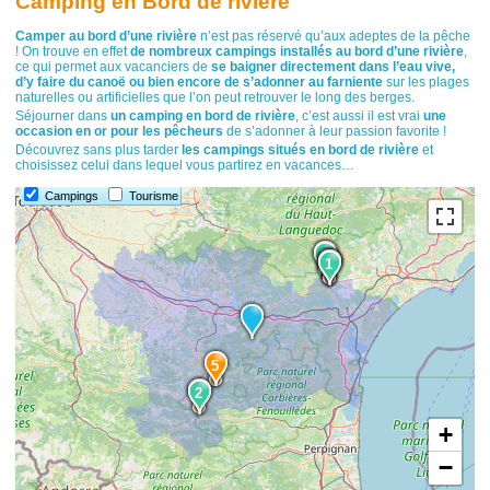
Camping en Bord de rivière
Camper au bord d’une rivière
n’est pas réservé qu’aux adeptes de la pêche
! On trouve en effet
de nombreux campings installés au bord d’une rivière
,
ce qui permet aux vacanciers de
se baigner directement dans l’eau vive,
d’y faire du canoë ou bien encore de s’adonner au farniente
sur les plages
naturelles ou artificielles que l’on peut retrouver le long des berges.
Séjourner dans
un camping en bord de rivière
, c’est aussi il est vrai
une
occasion en or pour les pêcheurs
de s’adonner à leur passion favorite !
Découvrez sans plus tarder
les campings situés en bord de rivière
et
choisissez celui dans lequel vous partirez en vacances…
Campings
Tourisme
3
3
4
1
1
5
2
2
+
−