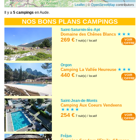
Leaflet
| ©
OpenStreetMap
contributors
Il y a
5 campings
en Aude.
NOS BONS PLANS CAMPINGS
Saint-Saturnin-lès-Apt
Domaine des Chênes Blancs
269 €
VOIR
7 nuit(s) / locatif
L'OFFRE
Orgon
Camping La Vallée Heureuse
440 €
VOIR
7 nuit(s) / locatif
L'OFFRE
Saint-Jean-de-Monts
Camping Aux Coeurs Vendeens
254 €
VOIR
7 nuit(s) / locatif
L'OFFRE
Fréjus