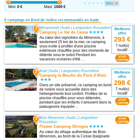
Mini:
0 €
Maxi:
1000 €
5 campings en Bord de rivière recommandés en Aude
Mirepeisset
|
Aude
|
Languedoc-Roussillon
1
Meilleure
Camping Le Val de Cesse
offre
Au cœur des vignobles du Minervois, à
293 €
seulement 25 km de la mer, ce camping
7 nuit(s)
vous invite à profiter d'une piscine
locatif
extérieure chauffée pour des moments de
détente sous le soleil.Pendant les
VOIR
vacances scolaires d'été ...
L'OFFRE
Axat
|
Aude
|
Languedoc-Roussillon
2
Meilleure
Camping le Moulin du Pont d'Alies
offre
298 €
Dans un site préservé, ce camping en bord
7 nuit(s)
de rivière vous accueille dans des
locatif
hébergements tout confort. Profitez de la
piscine chauffée pour vous détendre,
VOIR
pendant que les enfants s’amusent dans la
L'OFFRE
pataugeoire équipée ...
Bize-Minervois
|
Aude
|
Languedoc-
3
VOIR
Roussillon
L'OFFRE
Flower Camping Olivigne
Au cœur du village authentique de Bize-
Minervois, au bord de la Cesse (baignade