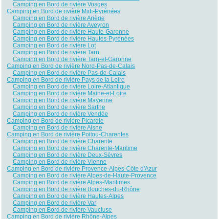
Camping en Bord de rivière Vosges
Camping en Bord de rivière Midi-Pyrénées
Camping en Bord de rivière Ariège
Camping en Bord de rivière Aveyron
Camping en Bord de rivière Haute-Garonne
Camping en Bord de rivière Hautes-Pyrénées
Camping en Bord de rivière Lot
Camping en Bord de rivière Tarn
Camping en Bord de rivière Tarn-et-Garonne
Camping en Bord de rivière Nord-Pas-de-Calais
Camping en Bord de rivière Pas-de-Calais
Camping en Bord de rivière Pays de la Loire
Camping en Bord de rivière Loire-Atlantique
Camping en Bord de rivière Maine-et-Loire
Camping en Bord de rivière Mayenne
Camping en Bord de rivière Sarthe
Camping en Bord de rivière Vendée
Camping en Bord de rivière Picardie
Camping en Bord de rivière Aisne
Camping en Bord de rivière Poitou-Charentes
Camping en Bord de rivière Charente
Camping en Bord de rivière Charente-Maritime
Camping en Bord de rivière Deux-Sèvres
Camping en Bord de rivière Vienne
Camping en Bord de rivière Provence-Alpes-Côte d'Azur
Camping en Bord de rivière Alpes-de-Haute-Provence
Camping en Bord de rivière Alpes-Maritimes
Camping en Bord de rivière Bouches-du-Rhône
Camping en Bord de rivière Hautes-Alpes
Camping en Bord de rivière Var
Camping en Bord de rivière Vaucluse
Camping en Bord de rivière Rhône-Alpes