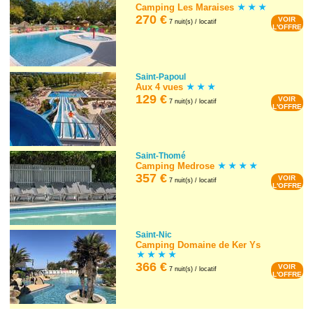
Camping Les Maraises
270 €
VOIR
7 nuit(s) / locatif
L'OFFRE
Saint-Papoul
Aux 4 vues
129 €
VOIR
7 nuit(s) / locatif
L'OFFRE
Saint-Thomé
Camping Medrose
357 €
VOIR
7 nuit(s) / locatif
L'OFFRE
Saint-Nic
Camping Domaine de Ker Ys
366 €
VOIR
7 nuit(s) / locatif
L'OFFRE