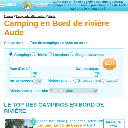
Campings en Bord de rivière proches de Aude,
MENU
campings en Bord de rivière pas chers près de Aude,
camping le mieux situé
Campings
France
Languedoc-Roussillon
Aude
Hôtels
Camping en Bord de rivière
Locations vacances
Aude
Villages vacances
Comparez les offres de campings en Aude en un clic.
Campings
Hôtels
Locations
Villages vacances
GO !
Date d'arrivée
Date de départ
Hébergement :
Emplacement
Locatif
Nb. personnes
Affinez votre recherche
LE TOP DES CAMPINGS EN BORD DE
RIVIÈRE
Mirepeisset
|
Aude
|
Languedoc-Roussillon
1
Meilleure
Camping Le Val de Cesse
offre