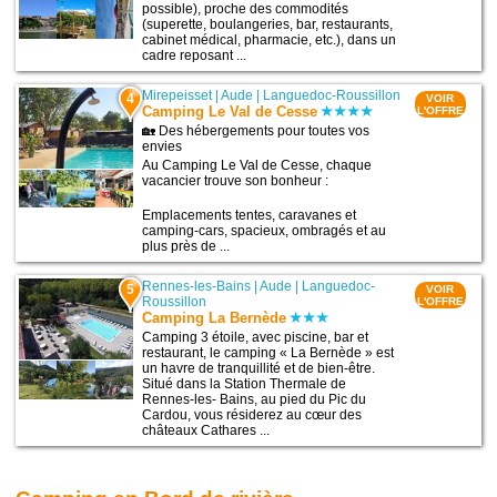
possible), proche des commodités
(superette, boulangeries, bar, restaurants,
cabinet médical, pharmacie, etc.), dans un
cadre reposant ...
Mirepeisset
|
Aude
|
Languedoc-Roussillon
4
VOIR
Camping Le Val de Cesse
L'OFFRE
🏡 Des hébergements pour toutes vos
envies
Au Camping Le Val de Cesse, chaque
vacancier trouve son bonheur :
Emplacements tentes, caravanes et
camping-cars, spacieux, ombragés et au
plus près de ...
Rennes-les-Bains
|
Aude
|
Languedoc-
5
VOIR
Roussillon
L'OFFRE
Camping La Bernède
Camping 3 étoile, avec piscine, bar et
restaurant, le camping « La Bernède » est
un havre de tranquillité et de bien-être.
Situé dans la Station Thermale de
Rennes-les- Bains, au pied du Pic du
Cardou, vous résiderez au cœur des
châteaux Cathares ...