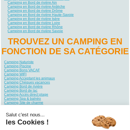
Camping en Bord de rivière Ain
Camping en Bord de rivière Ardèche
Camping en Bord de rivière Drôme
Camping en Bord de rivière Haute-Savoie
Camping en Bord de rivière Isère
Camping en Bord de rivière Loire
Camping en Bord de rivière Rhône
Camping en Bord de rivière Savoie
TROUVEZ UN CAMPING EN
FONCTION DE SA CATÉGORIE
Camping Naturiste
Camping Piscine
Camping Bons VACAF
Camping WIFI
Camping Acceptant les animaux
Camping Chèques vacances
Camping Bord de rivière
Camping Bord de lac
Camping Accès direct plage
Camping Spa & balnéo
Camping Site de charme
Camping Site nature
Camping Quartiers VIP / Premium
Salut c'est nous...
Camping Ambiance club
Camping Club enfants / Top famille
les Cookies !
Camping Parc aquatique / toboggans
Camping Piscine couverte / chauffée