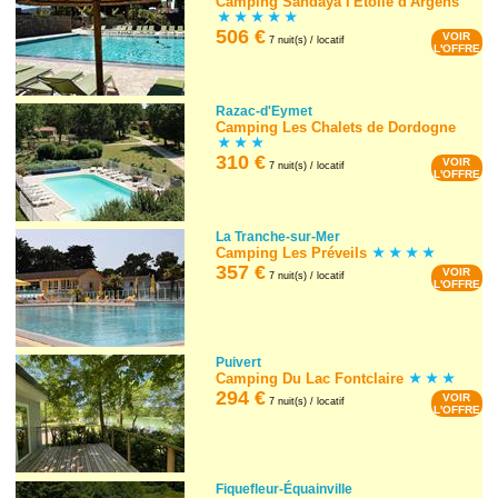
Camping Sandaya l'Etoile d'Argens
506 €
VOIR
7 nuit(s) / locatif
L'OFFRE
Razac-d'Eymet
Camping Les Chalets de Dordogne
310 €
VOIR
7 nuit(s) / locatif
L'OFFRE
La Tranche-sur-Mer
Camping Les Préveils
357 €
VOIR
7 nuit(s) / locatif
L'OFFRE
Puivert
Camping Du Lac Fontclaire
294 €
VOIR
7 nuit(s) / locatif
L'OFFRE
Fiquefleur-Équainville