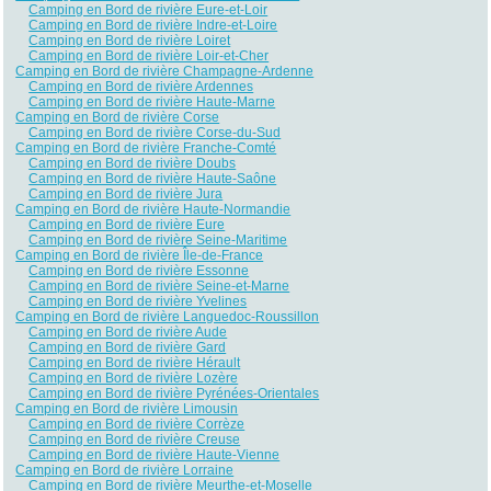
Camping en Bord de rivière Eure-et-Loir
Camping en Bord de rivière Indre-et-Loire
Camping en Bord de rivière Loiret
Camping en Bord de rivière Loir-et-Cher
Camping en Bord de rivière Champagne-Ardenne
Camping en Bord de rivière Ardennes
Camping en Bord de rivière Haute-Marne
Camping en Bord de rivière Corse
Camping en Bord de rivière Corse-du-Sud
Camping en Bord de rivière Franche-Comté
Camping en Bord de rivière Doubs
Camping en Bord de rivière Haute-Saône
Camping en Bord de rivière Jura
Camping en Bord de rivière Haute-Normandie
Camping en Bord de rivière Eure
Camping en Bord de rivière Seine-Maritime
Camping en Bord de rivière Île-de-France
Camping en Bord de rivière Essonne
Camping en Bord de rivière Seine-et-Marne
Camping en Bord de rivière Yvelines
Camping en Bord de rivière Languedoc-Roussillon
Camping en Bord de rivière Aude
Camping en Bord de rivière Gard
Camping en Bord de rivière Hérault
Camping en Bord de rivière Lozère
Camping en Bord de rivière Pyrénées-Orientales
Camping en Bord de rivière Limousin
Camping en Bord de rivière Corrèze
Camping en Bord de rivière Creuse
Camping en Bord de rivière Haute-Vienne
Camping en Bord de rivière Lorraine
Camping en Bord de rivière Meurthe-et-Moselle