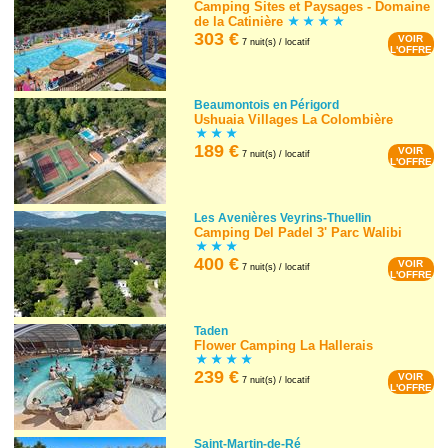
Camping Sites et Paysages - Domaine
de la Catinière
303 €
VOIR
7 nuit(s) / locatif
L'OFFRE
Beaumontois en Périgord
Ushuaia Villages La Colombière
189 €
VOIR
7 nuit(s) / locatif
L'OFFRE
Les Avenières Veyrins-Thuellin
Camping Del Padel 3' Parc Walibi
400 €
VOIR
7 nuit(s) / locatif
L'OFFRE
Taden
Flower Camping La Hallerais
239 €
VOIR
7 nuit(s) / locatif
L'OFFRE
Saint-Martin-de-Ré