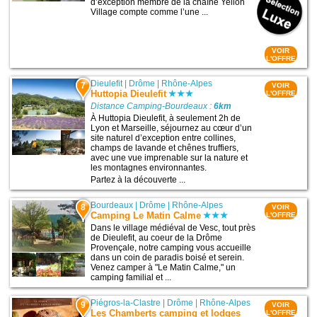
d’exception membre de la chaîne Yelloh
Village compte comme l’une ...
VOIR
L'OFFRE
Dieulefit
|
Drôme
|
Rhône-Alpes
7
VOIR
Huttopia Dieulefit
L'OFFRE
Distance Camping-Bourdeaux :
6km
À Huttopia Dieulefit, à seulement 2h de
Lyon et Marseille, séjournez au cœur d’un
site naturel d’exception entre collines,
champs de lavande et chênes truffiers,
avec une vue imprenable sur la nature et
les montagnes environnantes.
Partez à la découverte ...
Bourdeaux
|
Drôme
|
Rhône-Alpes
8
VOIR
Camping Le Matin Calme
L'OFFRE
Dans le village médiéval de Vesc, tout près
de Dieulefit, au coeur de la Drôme
Provençale, notre camping vous accueille
dans un coin de paradis boisé et serein.
Venez camper à "Le Matin Calme," ​​un
camping familial et ...
Piégros-la-Clastre
|
Drôme
|
Rhône-Alpes
9
VOIR
Les Chamberts camping et lodges
L'OFFRE