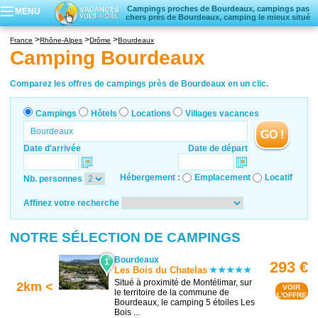
Campings proches de Bourdeaux, campings pas
MENU
chers près de Bourdeaux, camping le mieux situé
Campings
France
Rhône-Alpes
Drôme
Bourdeaux
Hôtels
Camping Bourdeaux
Locations vacances
Villages vacances
Comparez les offres de campings près de Bourdeaux en un clic.
Campings
Hôtels
Locations
Villages vacances
GO !
Date d'arrivée
Date de départ
Hébergement :
Emplacement
Locatif
Nb. personnes
Affinez votre recherche
NOTRE SÉLECTION DE CAMPINGS
Bourdeaux
1
293 €
Les Bois du Chatelas
Situé à proximité de Montélimar, sur
2km <
VOIR
le territoire de la commune de
L'OFFRE
Bourdeaux, le camping 5 étoiles Les
Bois ...