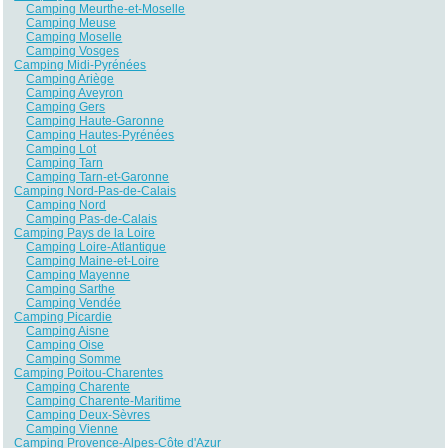
Camping Meurthe-et-Moselle
Camping Meuse
Camping Moselle
Camping Vosges
Camping Midi-Pyrénées
Camping Ariège
Camping Aveyron
Camping Gers
Camping Haute-Garonne
Camping Hautes-Pyrénées
Camping Lot
Camping Tarn
Camping Tarn-et-Garonne
Camping Nord-Pas-de-Calais
Camping Nord
Camping Pas-de-Calais
Camping Pays de la Loire
Camping Loire-Atlantique
Camping Maine-et-Loire
Camping Mayenne
Camping Sarthe
Camping Vendée
Camping Picardie
Camping Aisne
Camping Oise
Camping Somme
Camping Poitou-Charentes
Camping Charente
Camping Charente-Maritime
Camping Deux-Sèvres
Camping Vienne
Camping Provence-Alpes-Côte d'Azur