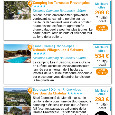
Camping les Terrasses Provençales
4
Meilleure
offre
Distance Camping-Bourdeaux :
20km
269 €
Au cœur d’un environnement provençal
7 nuit(s)
verdoyant, ce camping perché sur les
locatif
hauteurs de Venterol vous invite à profiter
d’une piscine extérieure agrémentée
VOIR
d’une pataugeoire pour les plus jeunes. Le
L'OFFRE
cadre naturel offre détente et fraîcheur tout
au long de la belle ...
Grane
|
Drôme
|
Rhône-Alpes
5
Meilleure
Ushuaia Villages Les 4 Saisons
offre
534 €
Distance Camping-Bourdeaux :
23km
7 nuit(s)
Le camping Les 4 Saisons, situé à Grane
locatif
en Drôme, accueille les vacanciers toute
l'année sur un terrain de 3 hectares.
VOIR
Profitez de la piscine extérieure disponible
L'OFFRE
sur place pour vous détendre, tandis que
la baignade en ...
Bourdeaux
|
Drôme
|
Rhône-Alpes
6
Meilleure
Les Bois du Chatelas
offre
Situé à proximité de Montélimar, sur le
293 €
territoire de la commune de Bourdeaux, le
7 nuit(s)
camping 5 étoiles Les Bois du Châtelas
locatif
fait face aux paysages vallonnés de la
Drôme Provençale. Cet établissement