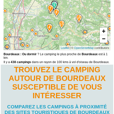
6
1
2
1
7
8
15
13
4
+
−
Leaflet
| ©
OpenStreetMap
contributors
Bourdeaux : Ou dormir
? Le camping le plus proche de
Bourdeaux
est à 1
km.
Il y a
438 campings
dans un rayon de 100 kms à vol d'oiseau de Bourdeaux.
TROUVEZ LE CAMPING
AUTOUR DE BOURDEAUX
SUSCEPTIBLE DE VOUS
INTÉRESSER
COMPAREZ LES CAMPINGS À PROXIMITÉ
DES SITES TOURISTIQUES DE BOURDEAUX