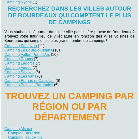
Camping Nyons
(1)
RECHERCHEZ DANS LES VILLES AUTOUR
DE BOURDEAUX QUI COMPTENT LE PLUS
DE CAMPINGS
Vous souhaitez séjourner dans une ville particulière proche de Bourdeaux ?
Trouvez votre futur lieu de villégiature en fonction des villes voisines de
Bourdeaux qui comptent le plus grand nombre de campings !
Camping Sampzon
(11)
Camping Le Bourg-d'Oisans
(10)
Camping Vallon-Pont-d'Arc
(10)
Camping Ruoms
(7)
Camping Lagorce
(7)
Camping Vogüé
(7)
Camping Salavas
(6)
Camping Les Vans
(6)
Camping Berrias-et-Casteljau
(6)
Camping Buis-les-Baronnies
(5)
TROUVEZ UN CAMPING PAR
RÉGION OU PAR
DÉPARTEMENT
Camping Alsace
Camping Bas-Rhin
Camping Haut-Rhin