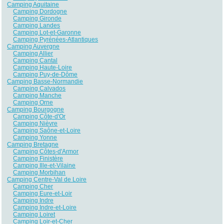
Camping Aquitaine
Camping Dordogne
Camping Gironde
Camping Landes
Camping Lot-et-Garonne
Camping Pyrénées-Atlantiques
Camping Auvergne
Camping Allier
Camping Cantal
Camping Haute-Loire
Camping Puy-de-Dôme
Camping Basse-Normandie
Camping Calvados
Camping Manche
Camping Orne
Camping Bourgogne
Camping Côte-d'Or
Camping Nièvre
Camping Saône-et-Loire
Camping Yonne
Camping Bretagne
Camping Côtes-d'Armor
Camping Finistère
Camping Ille-et-Vilaine
Camping Morbihan
Camping Centre-Val de Loire
Camping Cher
Camping Eure-et-Loir
Camping Indre
Camping Indre-et-Loire
Camping Loiret
Camping Loir-et-Cher