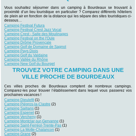
Vous souhaitez séjourner dans un camping à Bourdeaux se trouvant à
proximité d’un lieu touristique en particulier ? Comparez différents hôteliers
de plein air en fonction de la distance qui les sépare des sites touristiques ci-
dessous…
Camping Festival Futura
Camping Festival Crest Jazz Vocal
Camping Crest - Salle des Moulinages
Camping Festival on the l'Oule
Camping Drôme Provençale
Camping Golf de Domaine de Sagnol
Camping Pays Diois
Camping Golf du Valdaine
Camping Vallée du Rhône
Camping New Golf du Bourget
TROUVEZ VOTRE CAMPING DANS UNE
VILLE PROCHE DE BOURDEAUX
Ces villes proches de Bourdeaux comptent de nombreux campings.
Comparez-les pour trouver l’établissement dans lequel vous passerez vos
prochaines vacances !
Camping Dieulefit
(1)
Camping Piégros-la-Clastre
(2)
Camping Saillans
(1)
Camping Espenel
(1)
Camping Vercheny
(1)
Camping Montclar-sur-Gervanne
(1)
Camping Saint-Ferréol-Trente-Pas
(1)
Camping La Motte-Chalancon
(1)
Camping Grane
(2)