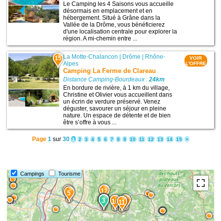
Le Camping les 4 Saisons vous accueille
désormais en emplacement et en
hébergement. Situé à Grâne dans la
Vallée de la Drôme, vous bénéficierez
d'une localisation centrale pour explorer la
région. A mi-chemin entre ...
La Motte-Chalancon
|
Drôme
|
Rhône-
15
VOIR
Alpes
L'OFFRE
Camping La Ferme de Clareau
Distance Camping-Bourdeaux :
24km
En bordure de rivière, à 1 km du village,
Christine et Olivier vous accueillent dans
un écrin de verdure préservé. Venez
déguster, savourer un séjour en pleine
nature. Un espace de détente et de bien
être s’offre à vous ...
Page
1
sur
30
1
2
3
4
5
6
7
8
9
10
11
12
13
14
15
>
Campings
Tourisme
12
14
5
9
2
3
3
10
11