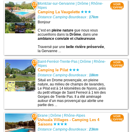
Montclar-sur-Gervanne
|
Drôme
|
Rhône-
12
VOIR
Alpes
L'OFFRE
Camping La Vaugelette
Distance Camping-Bourdeaux :
17km
Bonjour
C'est en
pleine nature
que nous vous
accueillons dans la
Drôme
, dans une
ambiance conviale et chaleureuse
.
Traversé par une
belle rivière préservée
,
la Gervanne ...
Saint-Ferréol-Trente-Pas
|
Drôme
|
Rhône-
13
VOIR
Alpes
L'OFFRE
Camping le Pilat
Distance Camping-Bourdeaux :
18km
Situé en Drome provençale, en pleine
nature, au milieu de champs de lavandes,
Le Pilat est à 14 kilomètres de Nyons, près
du petit village de Saint Ferreol à 1 km des
Gorges de Trente Pas. Il a été aménagé
autour d’un mas provençal qui abrite une
partie des ...
Grane
|
Drôme
|
Rhône-Alpes
14
VOIR
Ushuaïa Villages - Camping Les 4
L'OFFRE
Saisons
Distance Camping-Bourdeaux :
23km