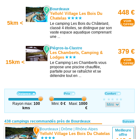
Bourdeaux
2
448 €
Yelloh! Village Les Bois Du
Chatelas
VOIR
5km <
Le camping Les Bois du Châtelard,
L'OFFRE
classé 4 étoiles, se distingue par son
vaste espace aquatique comprenant
une ...
Piégros-la-Clastre
3
379 €
Les Chamberts, Camping &
Lodges
VOIR
15km <
Le Camping Les Chamberts vous
L'OFFRE
propose une piscine chauffée,
parfaite pour se rafraîchir et se
détendre tout en ...
Distance
Prix
Confort
Rayon max:
100
Mini:
0 €
Maxi:
1000
kms
€
438 campings recommandés près de Bourdeaux
Suivant
Bourdeaux
|
Drôme
|
Rhône-Alpes
1
Meilleure
Yelloh! Village Les Bois Du Chatelas
offre