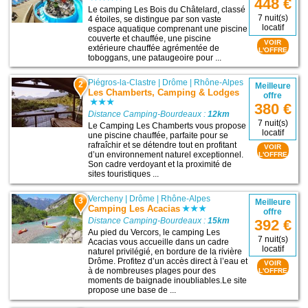
448 €
Le camping Les Bois du Châtelard, classé
7 nuit(s)
4 étoiles, se distingue par son vaste
locatif
espace aquatique comprenant une piscine
couverte et chauffée, une piscine
VOIR
extérieure chauffée agrémentée de
L'OFFRE
toboggans, une pataugeoire pour ...
Piégros-la-Clastre
|
Drôme
|
Rhône-Alpes
2
Meilleure
Les Chamberts, Camping & Lodges
offre
380 €
Distance Camping-Bourdeaux :
12km
7 nuit(s)
Le Camping Les Chamberts vous propose
locatif
une piscine chauffée, parfaite pour se
rafraîchir et se détendre tout en profitant
VOIR
d’un environnement naturel exceptionnel.
L'OFFRE
Son cadre verdoyant et la proximité de
sites touristiques ...
Vercheny
|
Drôme
|
Rhône-Alpes
3
Meilleure
Camping Les Acacias
offre
Distance Camping-Bourdeaux :
15km
392 €
Au pied du Vercors, le camping Les
7 nuit(s)
Acacias vous accueille dans un cadre
locatif
naturel privilégié, en bordure de la rivière
Drôme. Profitez d’un accès direct à l’eau et
VOIR
à de nombreuses plages pour des
L'OFFRE
moments de baignade inoubliables.Le site
propose une base de ...