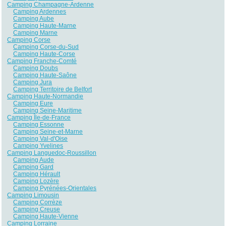
Camping Champagne-Ardenne
Camping Ardennes
Camping Aube
Camping Haute-Marne
Camping Marne
Camping Corse
Camping Corse-du-Sud
Camping Haute-Corse
Camping Franche-Comté
Camping Doubs
Camping Haute-Saône
Camping Jura
Camping Territoire de Belfort
Camping Haute-Normandie
Camping Eure
Camping Seine-Maritime
Camping Île-de-France
Camping Essonne
Camping Seine-et-Marne
Camping Val-d'Oise
Camping Yvelines
Camping Languedoc-Roussillon
Camping Aude
Camping Gard
Camping Hérault
Camping Lozère
Camping Pyrénées-Orientales
Camping Limousin
Camping Corrèze
Camping Creuse
Camping Haute-Vienne
Camping Lorraine