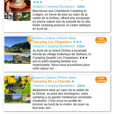
Distance Camping-Bourdeaux :
12km
Bienvenue aux Chamberts Camping et
Lodges, un havre de paix au cœur de la
vallée de la Drôme, offrant une escapade
en pleine nature loin du tumulte de la ville.
Notre camping propose un cadre idyllique
en bord de ...
Saillans
|
Drôme
|
Rhône-Alpes
10
VOIR
Camping Les Chapelains
L'OFFRE
Distance Camping-Bourdeaux :
13km
Au bord de la rivière Drôme à proximité
directe du village historique de Saillans, le
Camping Qualité Les Chapelains ★★★
est un petit camping familial eco
responsable. Nous vous accueillons pour
votre séjour sur ...
Espenel
|
Drôme
|
Rhône-Alpes
11
VOIR
Camping De La Clairette
L'OFFRE
Distance Camping-Bourdeaux :
13km
Idéalement situé au cœur de la vallée de
la Drôme, au pied des montagnes, notre
camping a su garder l'ambiance conviviale
d'autrefois. Chez nous on profite de
bronzer au bord de la rivière, de jouer au
foot avec ses ...