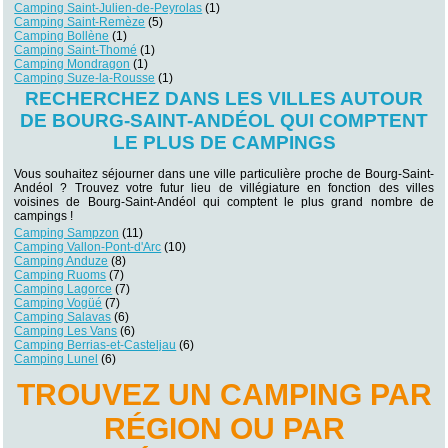
Camping Saint-Julien-de-Peyrolas
(1)
Camping Saint-Remèze
(5)
Camping Bollène
(1)
Camping Saint-Thomé
(1)
Camping Mondragon
(1)
Camping Suze-la-Rousse
(1)
RECHERCHEZ DANS LES VILLES AUTOUR
DE BOURG-SAINT-ANDÉOL QUI COMPTENT
LE PLUS DE CAMPINGS
Vous souhaitez séjourner dans une ville particulière proche de Bourg-Saint-
Andéol ? Trouvez votre futur lieu de villégiature en fonction des villes
voisines de Bourg-Saint-Andéol qui comptent le plus grand nombre de
campings !
Camping Sampzon
(11)
Camping Vallon-Pont-d'Arc
(10)
Camping Anduze
(8)
Camping Ruoms
(7)
Camping Lagorce
(7)
Camping Vogüé
(7)
Camping Salavas
(6)
Camping Les Vans
(6)
Camping Berrias-et-Casteljau
(6)
Camping Lunel
(6)
TROUVEZ UN CAMPING PAR
RÉGION OU PAR