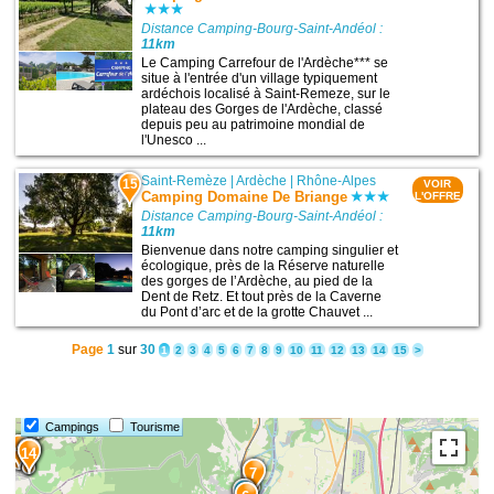
Distance Camping-Bourg-Saint-Andéol :
11km
Le Camping Carrefour de l'Ardèche*** se
situe à l'entrée d'un village typiquement
ardéchois localisé à Saint-Remeze, sur le
plateau des Gorges de l'Ardèche, classé
depuis peu au patrimoine mondial de
l'Unesco ...
Saint-Remèze
|
Ardèche
|
Rhône-Alpes
15
VOIR
Camping Domaine De Briange
L'OFFRE
Distance Camping-Bourg-Saint-Andéol :
11km
Bienvenue dans notre camping singulier et
écologique, près de la Réserve naturelle
des gorges de l’Ardèche, au pied de la
Dent de Retz. Et tout près de la Caverne
du Pont d’arc et de la grotte Chauvet ...
Page
1
sur
30
1
2
3
4
5
6
7
8
9
10
11
12
13
14
15
>
15
Campings
Tourisme
4
3
14
7