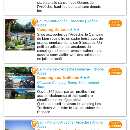
situé dans le canyon des Gorges de
l’Ardèche, haut lieu du naturisme depuis
les ...
Bourg-Saint-Andéol
|
Ardèche
|
Rhône-
7
VOIR
Alpes
L'OFFRE
Camping Du Lion
Situé aux portes de l'Ardèche, le Camping
du Lion vous offre un cadre boisé avec de
grands emplacements sur 5 hectares. Un
petit paradis pour les amateurs de
camping traditionnel, avec le calme, mais
aussi la convivialité avec des animations
en juillet et août ...
Saint-Marcel-d'Ardèche
|
Ardèche
|
Rhône-
8
VOIR
Alpes
L'OFFRE
Camping Les Truffieres
Distance Camping-Bourg-Saint-Andéol :
4km
Ouvert 365 jours par an, profitez d'un
accueil chaleureux et d'un sanitaire
chauffé pour un séjour idéal.
Quelle que soit la saison le camping Les
Truffieres vous offre le luxe du calme et de
l'espace ...
Saint-Martin-d'Ardèche
|
Ardèche
|
Rhône-
9
VOIR
Alpes
L'OFFRE