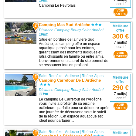
10km
locatif
Camping Le Peyrolais
VOIR
L'OFFRE
Camping Mas Sud Ardèche
2
Meilleure
Distance Camping-Bourg-Saint-Andéol :
offre
10km
300 €
Situé en bordure de la rivière Sud
7 nuit(s)
Ardèche, ce camping offre un espace
locatif
aquatique pensé pour les enfants,
garantissant des moments ludiques et
VOIR
rafraîchissants en famille ou entre amis.
L'OFFRE
L’environnement naturel du site permet de
se ressourcer tout en profitant ...
Saint-Remèze
|
Ardèche
|
Rhône-Alpes
3
Meilleure
Camping Carrefour De L'Ardèche
offre
290 €
Distance Camping-Bourg-Saint-Andéol :
7 nuit(s)
11km
locatif
Le camping Le Carrefour de l'Ardèche
vous invite à profiter de sa piscine
VOIR
extérieure, parfaite pour se détendre après
L'OFFRE
une journée de découverte sous le soleil
de la région. Cet espace aquatique est
idéal pour partager ...
Saint-Remèze
|
Ardèche
|
Rhône-Alpes
4
Meilleure