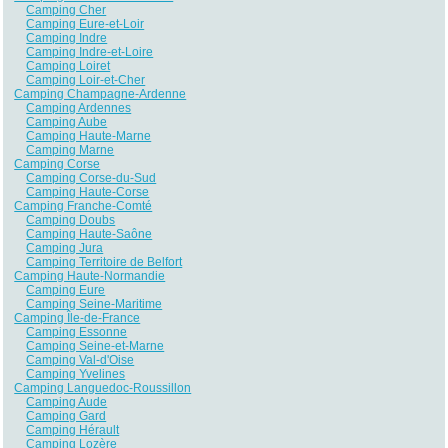
Camping Cher
Camping Eure-et-Loir
Camping Indre
Camping Indre-et-Loire
Camping Loiret
Camping Loir-et-Cher
Camping Champagne-Ardenne
Camping Ardennes
Camping Aube
Camping Haute-Marne
Camping Marne
Camping Corse
Camping Corse-du-Sud
Camping Haute-Corse
Camping Franche-Comté
Camping Doubs
Camping Haute-Saône
Camping Jura
Camping Territoire de Belfort
Camping Haute-Normandie
Camping Eure
Camping Seine-Maritime
Camping Île-de-France
Camping Essonne
Camping Seine-et-Marne
Camping Val-d'Oise
Camping Yvelines
Camping Languedoc-Roussillon
Camping Aude
Camping Gard
Camping Hérault
Camping Lozère