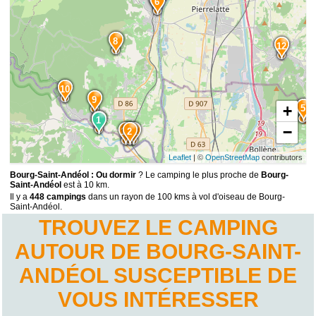
6
8
12
10
9
+
5
1
1
−
13
2
11
Leaflet
| ©
OpenStreetMap
contributors
Bourg-Saint-Andéol : Ou dormir
? Le camping le plus proche de
Bourg-
Saint-Andéol
est à 10 km.
Il y a
448 campings
dans un rayon de 100 kms à vol d'oiseau de Bourg-
Saint-Andéol.
TROUVEZ LE CAMPING
AUTOUR DE BOURG-SAINT-
ANDÉOL SUSCEPTIBLE DE
VOUS INTÉRESSER