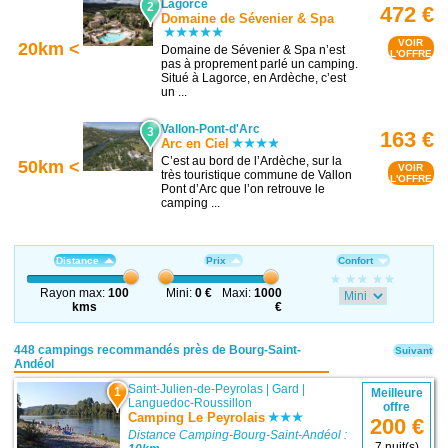
Lagorce
2
472 €
Domaine de Sévenier & Spa
VOIR
20km <
Domaine de Sévenier & Spa n’est
L'OFFRE
pas à proprement parlé un camping.
Situé à Lagorce, en Ardèche, c’est
un ...
Vallon-Pont-d'Arc
3
163 €
Arc en Ciel
C’est au bord de l’Ardèche, sur la
50km <
VOIR
très touristique commune de Vallon
L'OFFRE
Pont d’Arc que l’on retrouve le
camping ...
Distance
Prix
Confort
Rayon max:
100
Mini:
0 €
Maxi:
1000
kms
€
448 campings recommandés près de Bourg-Saint-
Suivant
Andéol
Saint-Julien-de-Peyrolas
|
Gard
|
1
Meilleure
Languedoc-Roussillon
offre
Camping Le Peyrolais
200 €
Distance Camping-Bourg-Saint-Andéol :
7 nuit(s)