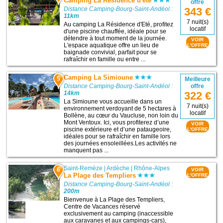
Camping La Résidence d'été
offre
Distance Camping-Bourg-Saint-Andéol :
343 €
11km
7 nuit(s)
Au camping La Résidence d'Eté, profitez
locatif
d'une piscine chauffée, idéale pour se
détendre à tout moment de la journée.
VOIR
L'espace aquatique offre un lieu de
L'OFFRE
baignade convivial, parfait pour se
rafraîchir en famille ou entre ...
Camping La Simioune
5
Meilleure
Distance Camping-Bourg-Saint-Andéol :
offre
14km
322 €
La Simioune vous accueille dans un
7 nuit(s)
environnement verdoyant de 5 hectares à
locatif
Bollène, au cœur du Vaucluse, non loin du
Mont Ventoux. Ici, vous profiterez d’une
VOIR
piscine extérieure et d’une pataugeoire,
L'OFFRE
idéales pour se rafraîchir en famille lors
des journées ensoleillées.Les activités ne
manquent pas ...
Saint-Remèze
|
Ardèche
|
Rhône-Alpes
6
VOIR
La Plage des Templiers
L'OFFRE
Distance Camping-Bourg-Saint-Andéol :
200m
Bienvenue à La Plage des Templiers,
Centre de Vacances réservé
exclusivement au camping (inaccessible
aux caravanes et aux campings-cars),