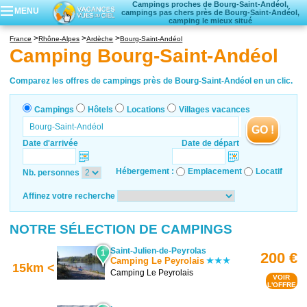
Campings proches de Bourg-Saint-Andéol,
MENU
campings pas chers près de Bourg-Saint-Andéol,
camping le mieux situé
Campings
France
Rhône-Alpes
Ardèche
Bourg-Saint-Andéol
Hôtels
Camping Bourg-Saint-Andéol
Locations vacances
Villages vacances
Comparez les offres de campings près de Bourg-Saint-Andéol en un clic.
Campings
Hôtels
Locations
Villages vacances
GO !
Date d'arrivée
Date de départ
Hébergement :
Emplacement
Locatif
Nb. personnes
Affinez votre recherche
NOTRE SÉLECTION DE CAMPINGS
Saint-Julien-de-Peyrolas
1
200 €
Camping Le Peyrolais
15km <
Camping Le Peyrolais
VOIR
L'OFFRE