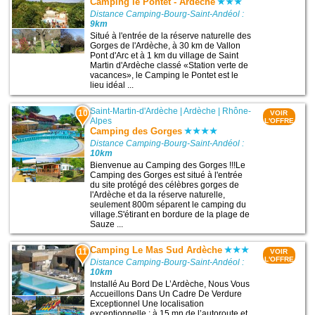
Camping le Pontet - Ardeche
Distance Camping-Bourg-Saint-Andéol :
9km
Situé à l'entrée de la réserve naturelle des
Gorges de l'Ardèche, à 30 km de Vallon
Pont d'Arc et à 1 km du village de Saint
Martin d'Ardèche classé «Station verte de
vacances», le Camping le Pontet est le
lieu idéal ...
Saint-Martin-d'Ardèche
|
Ardèche
|
Rhône-
10
VOIR
Alpes
L'OFFRE
Camping des Gorges
Distance Camping-Bourg-Saint-Andéol :
10km
Bienvenue au Camping des Gorges !!!Le
Camping des Gorges est situé à l'entrée
du site protégé des célèbres gorges de
l'Ardèche et da la réserve naturelle,
seulement 800m séparent le camping du
village.S'étirant en bordure de la plage de
Sauze ...
Camping Le Mas Sud Ardèche
11
VOIR
L'OFFRE
Distance Camping-Bourg-Saint-Andéol :
10km
Installé Au Bord De L’Ardèche, Nous Vous
Accueillons Dans Un Cadre De Verdure
Exceptionnel Une localisation
exceptionnelle : à 15 mn de l’autoroute et