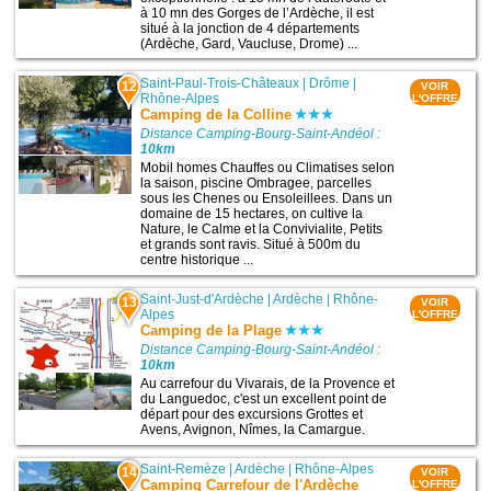
à 10 mn des Gorges de l’Ardèche, il est
situé à la jonction de 4 départements
(Ardèche, Gard, Vaucluse, Drome) ...
Saint-Paul-Trois-Châteaux
|
Drôme
|
12
VOIR
Rhône-Alpes
L'OFFRE
Camping de la Colline
Distance Camping-Bourg-Saint-Andéol :
10km
Mobil homes Chauffes ou Climatises selon
la saison, piscine Ombragee, parcelles
sous les Chenes ou Ensoleillees. Dans un
domaine de 15 hectares, on cultive la
Nature, le Calme et la Convivialite, Petits
et grands sont ravis. Situé à 500m du
centre historique ...
Saint-Just-d'Ardèche
|
Ardèche
|
Rhône-
13
VOIR
Alpes
L'OFFRE
Camping de la Plage
Distance Camping-Bourg-Saint-Andéol :
10km
Au carrefour du Vivarais, de la Provence et
du Languedoc, c'est un excellent point de
départ pour des excursions Grottes et
Avens, Avignon, Nîmes, la Camargue.
Saint-Remèze
|
Ardèche
|
Rhône-Alpes
14
VOIR
Camping Carrefour de l'Ardèche
L'OFFRE