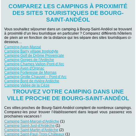
COMPAREZ LES CAMPINGS À PROXIMITÉ
DES SITES TOURISTIQUES DE BOURG-
SAINT-ANDÉOL
Vous souhaitez séjourner dans un camping à Bourg-Saint-Andéol se trouvant
à proximité d’un lieu touristique en particulier ? Comparez différents hôteliers
de plein air en fonction de la distance qui les sépare des sites touristiques ci-
dessous…
Camping Aven-Marzal
Camping Barry village troglodyte
Camping Golf de Drôme Provençale
Camping Gorges de l'Ardèche
Camping Chames Vallon-Pont-d’Arc
Camping Aven d'Orgnac
Camping Forteresse de Mornas
Camping Grotte Chauvet – Pont-d’Arc
Camping Bord de rivière Ardèche
Camping Vallée de la Cèze
TROUVEZ VOTRE CAMPING DANS UNE
VILLE PROCHE DE BOURG-SAINT-ANDÉOL
Ces villes proches de Bourg-Saint-Andéol comptent de nombreux campings.
Comparez-les pour trouver l’établissement dans lequel vous passerez vos
prochaines vacances !
Camping Saint-Marcel-d'Ardèche
(1)
Camping Saint-Just-d'Ardèche
(1)
Camping Saint-Martin-d'Ardèche
(2)
Camping Saint-Paul-Trois-Châteaux
(1)