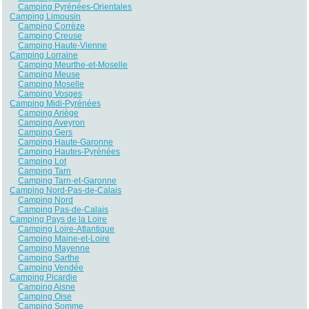
Camping Pyrénées-Orientales
Camping Limousin
Camping Corrèze
Camping Creuse
Camping Haute-Vienne
Camping Lorraine
Camping Meurthe-et-Moselle
Camping Meuse
Camping Moselle
Camping Vosges
Camping Midi-Pyrénées
Camping Ariège
Camping Aveyron
Camping Gers
Camping Haute-Garonne
Camping Hautes-Pyrénées
Camping Lot
Camping Tarn
Camping Tarn-et-Garonne
Camping Nord-Pas-de-Calais
Camping Nord
Camping Pas-de-Calais
Camping Pays de la Loire
Camping Loire-Atlantique
Camping Maine-et-Loire
Camping Mayenne
Camping Sarthe
Camping Vendée
Camping Picardie
Camping Aisne
Camping Oise
Camping Somme