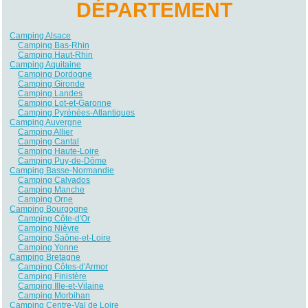
DÉPARTEMENT
Camping Alsace
Camping Bas-Rhin
Camping Haut-Rhin
Camping Aquitaine
Camping Dordogne
Camping Gironde
Camping Landes
Camping Lot-et-Garonne
Camping Pyrénées-Atlantiques
Camping Auvergne
Camping Allier
Camping Cantal
Camping Haute-Loire
Camping Puy-de-Dôme
Camping Basse-Normandie
Camping Calvados
Camping Manche
Camping Orne
Camping Bourgogne
Camping Côte-d'Or
Camping Nièvre
Camping Saône-et-Loire
Camping Yonne
Camping Bretagne
Camping Côtes-d'Armor
Camping Finistère
Camping Ille-et-Vilaine
Camping Morbihan
Camping Centre-Val de Loire