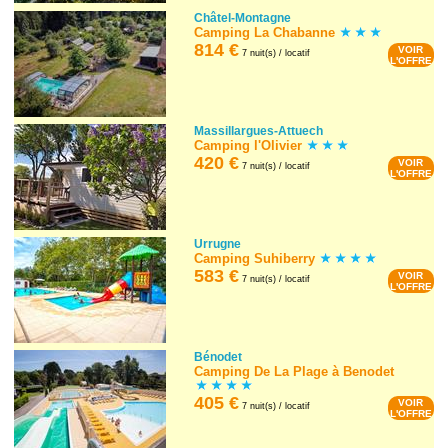
Châtel-Montagne
Camping La Chabanne
814 €
VOIR
7 nuit(s) / locatif
L'OFFRE
Massillargues-Attuech
Camping l'Olivier
420 €
VOIR
7 nuit(s) / locatif
L'OFFRE
Urrugne
Camping Suhiberry
583 €
VOIR
7 nuit(s) / locatif
L'OFFRE
Bénodet
Camping De La Plage à Benodet
405 €
VOIR
7 nuit(s) / locatif
L'OFFRE