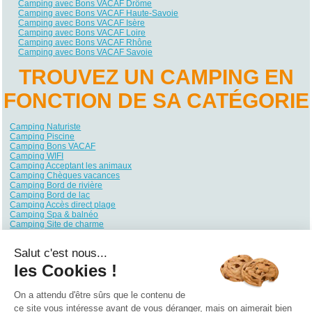
Camping avec Bons VACAF Drôme
Camping avec Bons VACAF Haute-Savoie
Camping avec Bons VACAF Isère
Camping avec Bons VACAF Loire
Camping avec Bons VACAF Rhône
Camping avec Bons VACAF Savoie
TROUVEZ UN CAMPING EN
FONCTION DE SA CATÉGORIE
Camping Naturiste
Camping Piscine
Camping Bons VACAF
Camping WIFI
Camping Acceptant les animaux
Camping Chèques vacances
Camping Bord de rivière
Camping Bord de lac
Camping Accès direct plage
Camping Spa & balnéo
Camping Site de charme
Camping Site nature
Camping Quartiers VIP / Premium
Salut c'est nous...
Camping Ambiance club
Camping Club enfants / Top famille
les Cookies !
Camping Parc aquatique / toboggans
Camping Piscine couverte / chauffée
Camping Hébergements insolites
On a attendu d'être sûrs que le contenu de
Camping Bord de mer
ce site vous intéresse avant de vous déranger, mais on aimerait bien