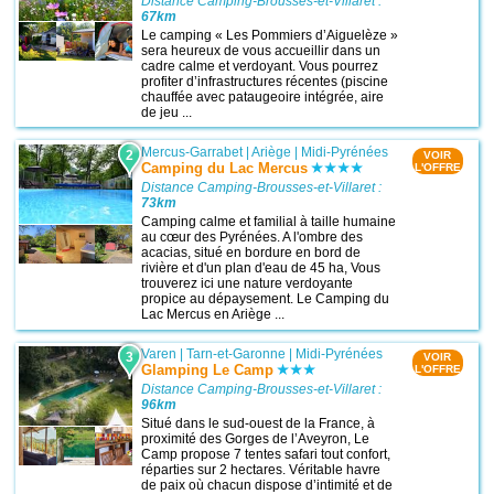
Distance Camping-Brousses-et-Villaret :
67km
Le camping « Les Pommiers d’Aiguelèze »
sera heureux de vous accueillir dans un
cadre calme et verdoyant. Vous pourrez
profiter d’infrastructures récentes (piscine
chauffée avec pataugeoire intégrée, aire
de jeu ...
Mercus-Garrabet
|
Ariège
|
Midi-Pyrénées
2
VOIR
Camping du Lac Mercus
L'OFFRE
Distance Camping-Brousses-et-Villaret :
73km
Camping calme et familial à taille humaine
au cœur des Pyrénées. A l'ombre des
acacias, situé en bordure en bord de
rivière et d'un plan d'eau de 45 ha, Vous
trouverez ici une nature verdoyante
propice au dépaysement. Le Camping du
Lac Mercus en Ariège ...
Varen
|
Tarn-et-Garonne
|
Midi-Pyrénées
3
VOIR
Glamping Le Camp
L'OFFRE
Distance Camping-Brousses-et-Villaret :
96km
Situé dans le sud-ouest de la France, à
proximité des Gorges de l’Aveyron, Le
Camp propose 7 tentes safari tout confort,
réparties sur 2 hectares. Véritable havre
de paix où chacun dispose d’intimité et de