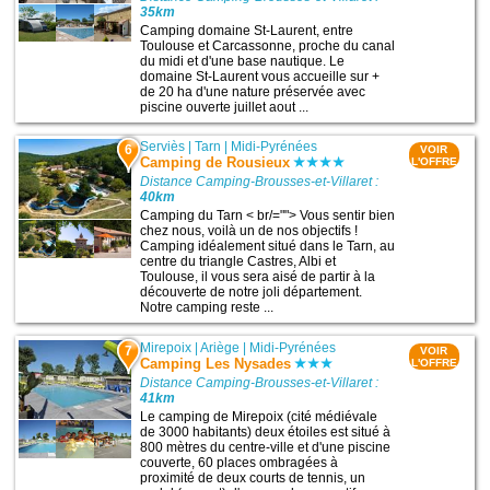
35km
Camping domaine St-Laurent, entre
Toulouse et Carcassonne, proche du canal
du midi et d'une base nautique. Le
domaine St-Laurent vous accueille sur +
de 20 ha d'une nature préservée avec
piscine ouverte juillet aout ...
Serviès
|
Tarn
|
Midi-Pyrénées
6
VOIR
Camping de Rousieux
L'OFFRE
Distance Camping-Brousses-et-Villaret :
40km
Camping du Tarn < br/=""> Vous sentir bien
chez nous, voilà un de nos objectifs !
Camping idéalement situé dans le Tarn, au
centre du triangle Castres, Albi et
Toulouse, il vous sera aisé de partir à la
découverte de notre joli département.
Notre camping reste ...
Mirepoix
|
Ariège
|
Midi-Pyrénées
7
VOIR
Camping Les Nysades
L'OFFRE
Distance Camping-Brousses-et-Villaret :
41km
Le camping de Mirepoix (cité médiévale
de 3000 habitants) deux étoiles est situé à
800 mètres du centre-ville et d'une piscine
couverte, 60 places ombragées à
proximité de deux courts de tennis, un