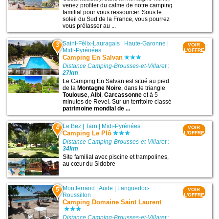
venez profiter du calme de notre camping
familial pour vous ressourcer. Sous le
soleil du Sud de la France, vous pourrez
vous prélasser au ...
Saint-Félix-Lauragais
|
Haute-Garonne
|
3
VOIR
Midi-Pyrénées
L'OFFRE
Camping En Salvan
Distance Camping-Brousses-et-Villaret :
27km
Le Camping En Salvan est situé au pied
de la
Montagne Noire
, dans le triangle
Toulouse
,
Albi
,
Carcassonne
et à 5
minutes de Revel. Sur un territoire classé
patrimoine mondial de ...
Le Bez
|
Tarn
|
Midi-Pyrénées
4
VOIR
Camping Le Plô
L'OFFRE
Distance Camping-Brousses-et-Villaret :
34km
Site familial avec piscine et trampolines,
au cœur du Sidobre
Montferrand
|
Aude
|
Languedoc-
5
VOIR
Roussillon
L'OFFRE
Camping Domaine Saint Laurent
Distance Camping-Brousses-et-Villaret :