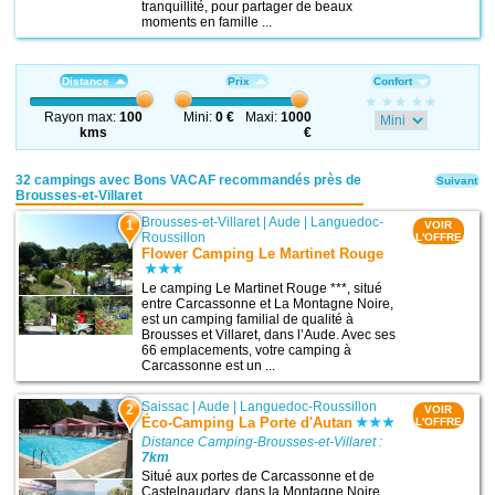
tranquillité, pour partager de beaux
moments en famille ...
Distance
Prix
Confort
Rayon max:
100
Mini:
0 €
Maxi:
1000
kms
€
32 campings avec Bons VACAF recommandés près de
Suivant
Brousses-et-Villaret
Brousses-et-Villaret
|
Aude
|
Languedoc-
1
VOIR
Roussillon
L'OFFRE
Flower Camping Le Martinet Rouge
Le camping Le Martinet Rouge ***, situé
entre Carcassonne et La Montagne Noire,
est un camping familial de qualité à
Brousses et Villaret, dans l’Aude. Avec ses
66 emplacements, votre camping à
Carcassonne est un ...
Saissac
|
Aude
|
Languedoc-Roussillon
2
VOIR
Éco-Camping La Porte d'Autan
L'OFFRE
Distance Camping-Brousses-et-Villaret :
7km
Situé aux portes de Carcassonne et de
Castelnaudary, dans la Montagne Noire,