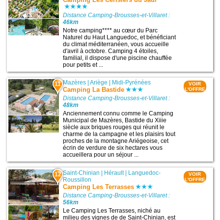
Distance Camping-Brousses-et-Villaret :
46km
Notre camping**** au cœur du Parc
Naturel du Haut Languedoc, et bénéficiant
du climat méditerranéen, vous accueille
d'avril à octobre. Camping 4 étoiles,
familial, il dispose d'une piscine chauffée
pour petits et ...
Mazères
|
Ariège
|
Midi-Pyrénées
11
VOIR
Camping La Bastide
L'OFFRE
Distance Camping-Brousses-et-Villaret :
48km
Anciennement connu comme le Camping
Municipal de Mazères, Bastide du Xiiie
siècle aux briques rouges qui réunit le
charme de la campagne et les plaisirs tout
proches de la montagne Ariégeoise, cet
écrin de verdure de six hectares vous
accueillera pour un séjour ...
Saint-Chinian
|
Hérault
|
Languedoc-
12
VOIR
Roussillon
L'OFFRE
Camping Les Terrasses
Distance Camping-Brousses-et-Villaret :
56km
Le Camping Les Terrasses, niché au
milieu des vignes de de Saint-Chinian, est