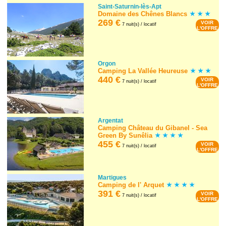
Saint-Saturnin-lès-Apt
Domaine des Chênes Blancs
269 €
VOIR
7 nuit(s) / locatif
L'OFFRE
Orgon
Camping La Vallée Heureuse
440 €
VOIR
7 nuit(s) / locatif
L'OFFRE
Argentat
Camping Château du Gibanel - Sea
Green By Sunêlia
455 €
VOIR
7 nuit(s) / locatif
L'OFFRE
Martigues
Camping de l' Arquet
391 €
VOIR
7 nuit(s) / locatif
L'OFFRE