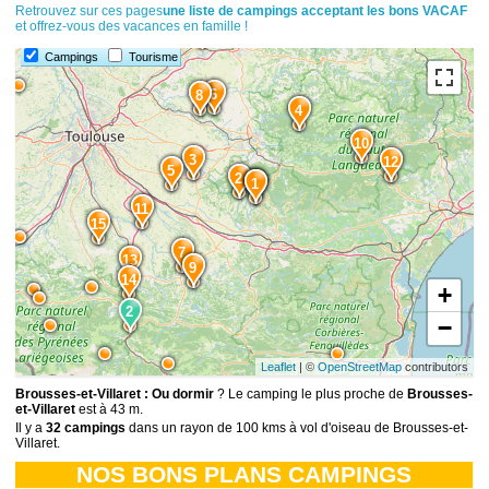
Retrouvez sur ces pages
une liste de campings acceptant les bons VACAF
et offrez-vous des vacances en famille !
1
Campings
Tourisme
6
8
4
10
3
12
5
2
1
11
15
7
13
9
14
+
2
−
Leaflet
| ©
OpenStreetMap
contributors
Brousses-et-Villaret : Ou dormir
? Le camping le plus proche de
Brousses-
et-Villaret
est à 43 m.
Il y a
32 campings
dans un rayon de 100 kms à vol d'oiseau de Brousses-et-
Villaret.
NOS BONS PLANS CAMPINGS