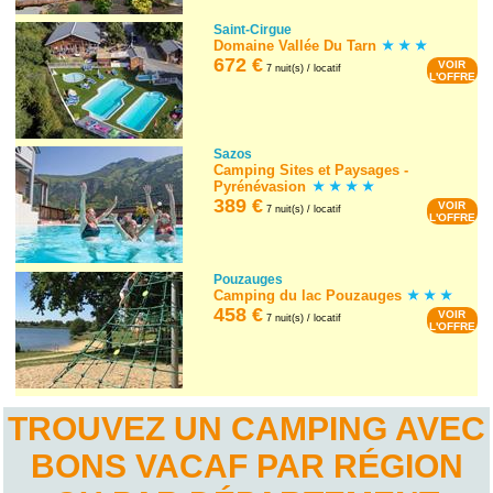
Saint-Cirgue
Domaine Vallée Du Tarn
672 €
VOIR
7 nuit(s) / locatif
L'OFFRE
Sazos
Camping Sites et Paysages -
Pyrénévasion
389 €
VOIR
7 nuit(s) / locatif
L'OFFRE
Pouzauges
Camping du lac Pouzauges
458 €
VOIR
7 nuit(s) / locatif
L'OFFRE
TROUVEZ UN CAMPING AVEC
BONS VACAF PAR RÉGION