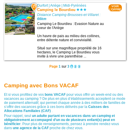
Durfort
|
Ariège
|
Midi-Pyrénées
15
VOIR
Camping le Bourdieu
L'OFFRE
Distance Camping-Brousses-et-Villaret :
66km
Camping Le Bourdieu : Evasion Nature au
coeur de l'Ariège
Un havre de pais au milieu des collines,
entre détente nature et convivialité.
Situé sur une magnifique propriété de 16
hectares, le Camping Le Bourdieu vous
invite à vivre une parenthèse ...
Page
1
sur
3
1
2
3
Camping avec Bons VACAF
Et si vous profitiez de vos
bons VACAF
pour vous offrir un week-end ou des
vacances au camping ? De plus en plus d’établissements acceptent ce mode
de paiement alternatif, qui permet chaque année à des milliers de familles de
s’offrir des vacances grâce à ces bons délivrés par la
Caisses des
Allocations Familiales (CAF)
.
Pour rappel, seul
un adulte partant en vacances dans un camping et
3
obligatoirement accompagné d’un ou de plusieurs enfant(s) peut en
bénéficier
. Pour plus de renseignements, pensez à prendre rendez-vous
dans
une agence de la CAF
proche de chez vous.