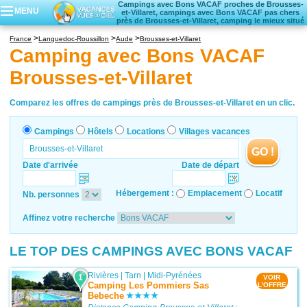
Campings avec Bons VACAF proches de Brousses-
MENU
et-Villaret, campings avec Bons VACAF pas chers
près de Brousses-et-Villaret, camping le mieux situé
Campings
France
Languedoc-Roussillon
Aude
Brousses-et-Villaret
Hôtels
Camping avec Bons VACAF
Locations vacances
Brousses-et-Villaret
Villages vacances
Comparez les offres de campings près de Brousses-et-Villaret en un clic.
Campings
Hôtels
Locations
Villages vacances
GO !
Date d'arrivée
Date de départ
Hébergement :
Emplacement
Locatif
Nb. personnes
Affinez votre recherche
LE TOP DES CAMPINGS AVEC BONS VACAF
Rivières
|
Tarn
|
Midi-Pyrénées
1
VOIR
Camping Les Pommiers Sas
L'OFFRE
Bebeche