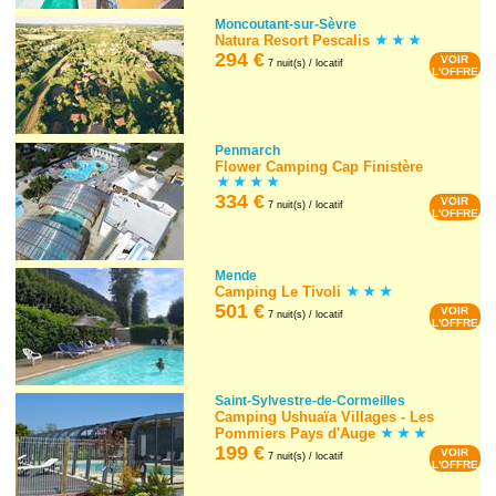
Moncoutant-sur-Sèvre
Natura Resort Pescalis
294 €
VOIR
7 nuit(s) / locatif
L'OFFRE
Penmarch
Flower Camping Cap Finistère
334 €
VOIR
7 nuit(s) / locatif
L'OFFRE
Mende
Camping Le Tivoli
501 €
VOIR
7 nuit(s) / locatif
L'OFFRE
Saint-Sylvestre-de-Cormeilles
Camping Ushuaïa Villages - Les
Pommiers Pays d'Auge
199 €
VOIR
7 nuit(s) / locatif
L'OFFRE