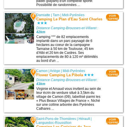
padel (payant) d'un complexe sportif.
Possibilité de randonnées ...
Damiatte
|
Tarn
|
Midi-Pyrénées
8
VOIR
Camping Le Plan d'Eau Saint Charles
L'OFFRE
Distance Camping-Brousses-et-Villaret :
42km
Camping *** de 82 emplacements
implanté dans un parc paysagé de 6
hectares au coeur de la campagne
Tarnaise à 50 km de Toulouse, 45 km
d'Albi et 20 km de Castres. Ses
emplacements de 80 à 120 m² délimités
au bord d'un ...
Camon
|
Ariège
|
Midi-Pyrénées
9
VOIR
Flower Camping La Pibola
L'OFFRE
Distance Camping-Brousses-et-Villaret :
43km
Virginie et Arnaud vous invitent au sein de
leur écrin de verdure situé à 3,5km du
village de Camon (09), labellisé parmi les
« Plus Beaux Villages de France ». Niché
sur une colline arborée des Pyrénées
Cathares ...
Saint-Pons-de-Thomières
|
Hérault
|
10
VOIR
Languedoc-Roussillon
L'OFFRE
Camping Les Cerisiers du Jaur