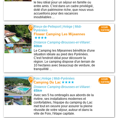
le lieu idéal pour un séjour en famille ou
entre amis. C'est dans un cadre privilégié,
doté d'un patrimoine riche, que nous vous
accueillons pour des vacances
inoubliables ...
Rieux-de-Pelleport
|
Ariège
|
Midi-
13
VOIR
Pyrénées
L'OFFRE
Flower Camping Les Mijeannes
Distance Camping-Brousses-et-Villaret :
60km
Le Camping les Mijeannes bénéficie d'une
situation idéale au pied des Pyrénées.
C'est l'endroit idéal pour découvrir la
région. Le camping dispose d'un terrain de
10 hectares avec beaucoup de verdure, de
tranquillité ...
Foix
|
Ariège
|
Midi-Pyrénées
14
VOIR
Camping Du Lac
L'OFFRE
Distance Camping-Brousses-et-Villaret :
65km
Avec ses 5 ha ombragés aux abords de la
rivière, ses installations modernes et
confortables, l'équipe du camping du Lac
met tout en oeuvre pour assurer la pleine
réussite de votre séjour, autour et dans la
ville de Foix, l'étape capitale.