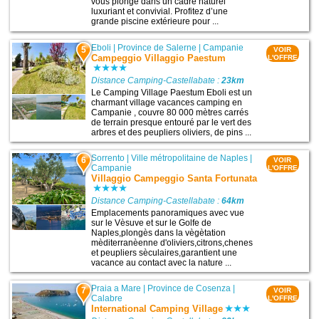
vous plonge dans un cadre naturel
luxuriant et convivial. Profitez d’une
grande piscine extérieure pour ...
Eboli
|
Province de Salerne
|
Campanie
5
VOIR
Campeggio Villaggio Paestum
L'OFFRE
Distance Camping-Castellabate :
23km
Le Camping Village Paestum Eboli est un
charmant village vacances camping en
Campanie , couvre 80 000 mètres carrés
de terrain presque entouré par le vert des
arbres et des peupliers oliviers, de pins ...
Sorrento
|
Ville métropolitaine de Naples
|
6
VOIR
Campanie
L'OFFRE
Villaggio Campeggio Santa Fortunata
Distance Camping-Castellabate :
64km
Emplacements panoramiques avec vue
sur le Vèsuve et sur le Golfe de
Naples,plongès dans la vègètation
mèditerranèenne d'oliviers,citrons,chenes
et peupliers sèculaires,garantient une
vacance au contact avec la nature ...
Praia a Mare
|
Province de Cosenza
|
7
VOIR
Calabre
L'OFFRE
International Camping Village