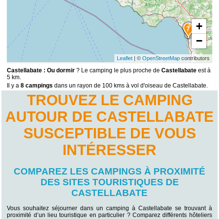
+
7
−
Leaflet
| ©
OpenStreetMap
contributors
Castellabate : Ou dormir
? Le camping le plus proche de
Castellabate
est à
5 km.
Il y a
8 campings
dans un rayon de 100 kms à vol d'oiseau de Castellabate.
TROUVEZ LE CAMPING
AUTOUR DE CASTELLABATE
SUSCEPTIBLE DE VOUS
INTÉRESSER
COMPAREZ LES CAMPINGS À PROXIMITÉ
DES SITES TOURISTIQUES DE
CASTELLABATE
Vous souhaitez séjourner dans un camping à Castellabate se trouvant à
proximité d’un lieu touristique en particulier ? Comparez différents hôteliers