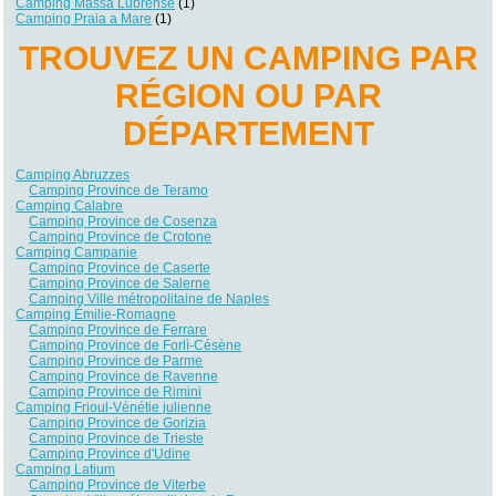
Camping Massa Lubrense
(1)
Camping Praia a Mare
(1)
TROUVEZ UN CAMPING PAR
RÉGION OU PAR
DÉPARTEMENT
Camping Abruzzes
Camping Province de Teramo
Camping Calabre
Camping Province de Cosenza
Camping Province de Crotone
Camping Campanie
Camping Province de Caserte
Camping Province de Salerne
Camping Ville métropolitaine de Naples
Camping Émilie-Romagne
Camping Province de Ferrare
Camping Province de Forlì-Césène
Camping Province de Parme
Camping Province de Ravenne
Camping Province de Rimini
Camping Frioul-Vénétie julienne
Camping Province de Gorizia
Camping Province de Trieste
Camping Province d'Udine
Camping Latium
Camping Province de Viterbe