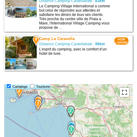
Distance Camping-Castellabate :
83km
Le Camping Village International a comme
but celui de répondre aux attentes et
satisfaire les désirs de tous ses clients.
Très proche du centre ville de Praia a
Mare, l'International Village Camping vous
propose de ...
Camp La Caravella
8
VOIR
L'OFFRE
Distance Camping-Castellabate :
95km
L’esprit du camping, avec le comfort d’un
hotel de luxe.
Campings
Tourisme
8
6
4
3
5
2
2
1
1