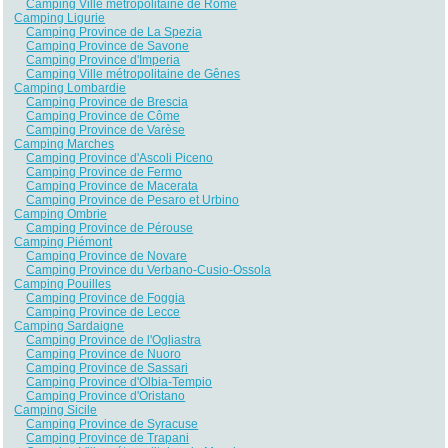
Camping Ville métropolitaine de Rome
Camping Ligurie
Camping Province de La Spezia
Camping Province de Savone
Camping Province d'Imperia
Camping Ville métropolitaine de Gênes
Camping Lombardie
Camping Province de Brescia
Camping Province de Côme
Camping Province de Varèse
Camping Marches
Camping Province d'Ascoli Piceno
Camping Province de Fermo
Camping Province de Macerata
Camping Province de Pesaro et Urbino
Camping Ombrie
Camping Province de Pérouse
Camping Piémont
Camping Province de Novare
Camping Province du Verbano-Cusio-Ossola
Camping Pouilles
Camping Province de Foggia
Camping Province de Lecce
Camping Sardaigne
Camping Province de l'Ogliastra
Camping Province de Nuoro
Camping Province de Sassari
Camping Province d'Olbia-Tempio
Camping Province d'Oristano
Camping Sicile
Camping Province de Syracuse
Camping Province de Trapani