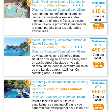
Eboli
|
Province de Salerne
|
Campanie
2
Meilleure
Camping Village Paestum
offre
Distance Camping-Castellabate :
23km
415 €
À seulement 400 mètres du littoral, ce
7 nuit(s)
camping vous invite à savourer des
locatif
moments de détente grâce à sa piscine
extérieure et à la proximité immédiate de
VOIR
la plage, parfaite pour les baignades
L'OFFRE
ensoleillées ...
Massa Lubrense
|
Ville métropolitaine de
3
Meilleure
Naples
|
Campanie
offre
Camping Villaggio Nettuno
490 €
Distance Camping-Castellabate :
61km
7 nuit(s)
Le Villaggio Nettuno bénéficie d'une
locatif
situation privilégiée en bord de mer, avec
un accès direct à la plage privée de
VOIR
Nerano, idéale pour se détendre au soleil
L'OFFRE
ou profiter des eaux cristallines. Ce
camping offre un cadre ...
Sorrento
|
Ville métropolitaine de Naples
|
4
Meilleure
Campanie
offre
Camping Village Santa Fortunata
550 €
7 nuit(s)
Distance Camping-Castellabate :
64km
locatif
Installé face à la mer sur la côte
amalfitaine, ce camping offre une vue
VOIR
panoramique exceptionnelle sur la baie et
L'OFFRE