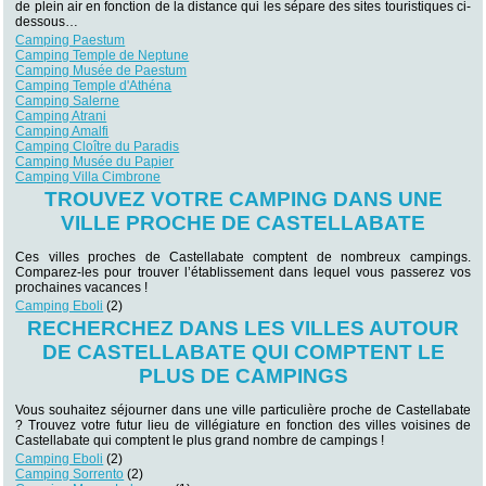
de plein air en fonction de la distance qui les sépare des sites touristiques ci-
dessous…
Camping Paestum
Camping Temple de Neptune
Camping Musée de Paestum
Camping Temple d'Athéna
Camping Salerne
Camping Atrani
Camping Amalfi
Camping Cloître du Paradis
Camping Musée du Papier
Camping Villa Cimbrone
TROUVEZ VOTRE CAMPING DANS UNE
VILLE PROCHE DE CASTELLABATE
Ces villes proches de Castellabate comptent de nombreux campings.
Comparez-les pour trouver l’établissement dans lequel vous passerez vos
prochaines vacances !
Camping Eboli
(2)
RECHERCHEZ DANS LES VILLES AUTOUR
DE CASTELLABATE QUI COMPTENT LE
PLUS DE CAMPINGS
Vous souhaitez séjourner dans une ville particulière proche de Castellabate
? Trouvez votre futur lieu de villégiature en fonction des villes voisines de
Castellabate qui comptent le plus grand nombre de campings !
Camping Eboli
(2)
Camping Sorrento
(2)