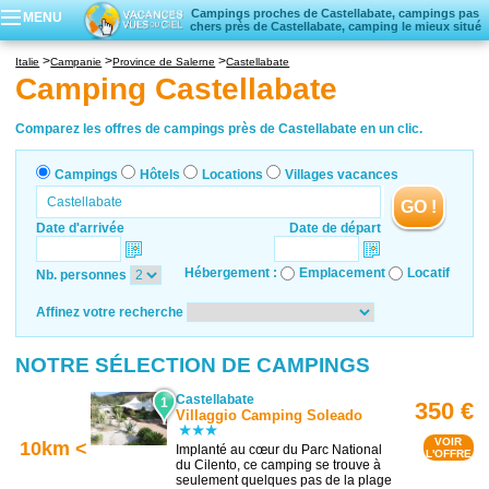
Campings proches de Castellabate, campings pas
MENU
chers près de Castellabate, camping le mieux situé
Campings
Italie
Campanie
Province de Salerne
Castellabate
Hôtels
Camping Castellabate
Locations vacances
Villages vacances
Comparez les offres de campings près de Castellabate en un clic.
Campings
Hôtels
Locations
Villages vacances
GO !
Date d'arrivée
Date de départ
Hébergement :
Emplacement
Locatif
Nb. personnes
Affinez votre recherche
NOTRE SÉLECTION DE CAMPINGS
Castellabate
1
350 €
Villaggio Camping Soleado
VOIR
10km <
Implanté au cœur du Parc National
L'OFFRE
du Cilento, ce camping se trouve à
seulement quelques pas de la plage