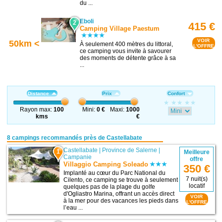
du ...
Eboli
2
415 €
Camping Village Paestum
VOIR
50km <
À seulement 400 mètres du littoral,
L'OFFRE
ce camping vous invite à savourer
des moments de détente grâce à sa
...
Distance
Prix
Confort
Rayon max:
100
Mini:
0 €
Maxi:
1000
kms
€
8 campings recommandés près de Castellabate
Castellabate
|
Province de Salerne
|
1
Meilleure
Campanie
offre
Villaggio Camping Soleado
350 €
Implanté au cœur du Parc National du
7 nuit(s)
Cilento, ce camping se trouve à seulement
locatif
quelques pas de la plage du golfe
d'Ogliastro Marina, offrant un accès direct
VOIR
à la mer pour des vacances les pieds dans
L'OFFRE
l’eau ...