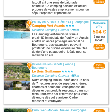
lac, offrant une zone de baignade
L'OFFRE
naturelle. Ce camping paisible et familial
propose de vastes emplacements pour un
séjour reposant et proche de ...
Pouilly-en-Auxois
|
Côte-d'Or
|
Bourgogne
8
Meilleure
Camping Vert Auxois
offre
Distance Camping-Cravant :
79km
504 €
Le Camping Vert Auxois se situe à
7 nuit(s)
proximité immédiate de Pouilly-en-Auxois
locatif
et offre un accès privilégié au canal de
Bourgogne. Les vacanciers peuvent
VOIR
profiter d’une piscine extérieure chauffée
L'OFFRE
dotée d’une pataugeoire, idéale pour se
rafraîchir en été ...
Villeneuve-les-Genêts
|
Yonne
|
9
VOIR
Bourgogne
L'OFFRE
Le Bois Guillaume
Distance Camping-Cravant :
45km
Notre camping familial, situé dans un bois
de 7 hectares avec de superbes chênes,
charmes et bouleaux, vous propose de
déguster des produits régionaux dans son
restaurant avec bar et terrasse pour vous
détendre dès votre arrivée. Cadre
reposant et verdoyant ...
Ouroux-en-Morvan
|
Nièvre
|
Bourgogne
10
VOIR