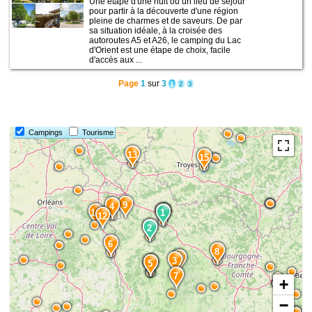
Une étape d'une nuit ou un lieu de séjour
pour partir à la découverte d'une région
pleine de charmes et de saveurs. De par
sa situation idéale, à la croisée des
autoroutes A5 et A26, le camping du Lac
d'Orient est une étape de choix, facile
d'accès aux ...
Page
1
sur
3
1
2
3
Campings
Tourisme
13
15
9
4
14
1
1
12
2
2
6
8
10
3
11
5
7
+
−