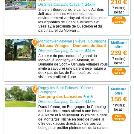
210 €
Distance Camping-Cravant :
24km
7 nuit(s)
Situé en Bourgogne, le camping Au Bois
locatif
Joli accueille ses visiteurs dans un
environnement verdoyant et paisible, entre
VOIR
les vignobles de Chablis, Auxerrois et
L'OFFRE
Vézelay, à proximité de Guédelon et du
parc naturel du Morvan ...
Montigny-en-Morvan
|
Nièvre
|
Bourgogne
3
Meilleure
Ushuaïa Villages - Domaine de Scott
offre
Distance Camping-Cravant :
59km
239 €
Au cœur du parc naturel régional du
7 nuit(s)
Morvan, à Montigny-en-Morvan, le
locatif
Domaine de Scott – Ushuaïa Villages vous
invite à savourer une parenthèse nature à
VOIR
deux pas du lac de Pannecières. Les
L'OFFRE
visiteurs profitent d’une ...
Rogny-les-Sept-Ecluses
|
Yonne
|
4
Meilleure
Bourgogne
offre
Camping des Lancières
156 €
Distance Camping-Cravant :
61km
7 nuit(s)
Dans l’Yonne, en Bourgogne, le Camping
locatif
des Lancières vous attend à une heure
d’Auxerre et à seulement 35 km de la gare
VOIR
de Montargis. Niché en bord de rivière, il
L'OFFRE
offre deux accès directs aux berges du
Loing pour profiter pleinement de la nature
...