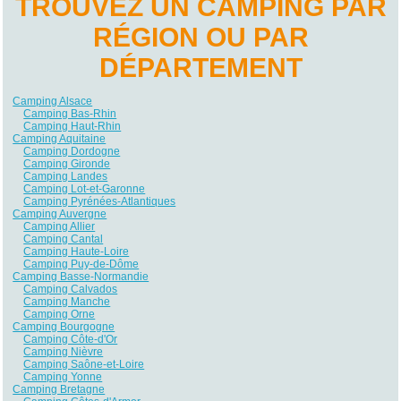
TROUVEZ UN CAMPING PAR
RÉGION OU PAR
DÉPARTEMENT
Camping Alsace
Camping Bas-Rhin
Camping Haut-Rhin
Camping Aquitaine
Camping Dordogne
Camping Gironde
Camping Landes
Camping Lot-et-Garonne
Camping Pyrénées-Atlantiques
Camping Auvergne
Camping Allier
Camping Cantal
Camping Haute-Loire
Camping Puy-de-Dôme
Camping Basse-Normandie
Camping Calvados
Camping Manche
Camping Orne
Camping Bourgogne
Camping Côte-d'Or
Camping Nièvre
Camping Saône-et-Loire
Camping Yonne
Camping Bretagne