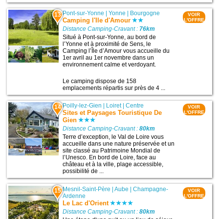
Pont-sur-Yonne
|
Yonne
|
Bourgogne
13
VOIR
Camping l'Ile d'Amour
L'OFFRE
Distance Camping-Cravant :
76km
Situé à Pont-sur-Yonne, au bord de
l’Yonne et à proximité de Sens, le
Camping l’Île d’Amour vous accueille du
1er avril au 1er novembre dans un
environnement calme et verdoyant.
Le camping dispose de 158
emplacements répartis sur près de 4 ...
Poilly-lez-Gien
|
Loiret
|
Centre
14
VOIR
Sites et Paysages Touristique De
L'OFFRE
Gien
Distance Camping-Cravant :
80km
Terre d’exception, le Val de Loire vous
accueille dans une nature préservée et un
site classé au Patrimoine Mondial de
l’Unesco. En bord de Loire, face au
château et à la ville, plage accessible,
possibilité de ...
Mesnil-Saint-Père
|
Aube
|
Champagne-
15
VOIR
Ardenne
L'OFFRE
Le Lac d'Orient
Distance Camping-Cravant :
80km