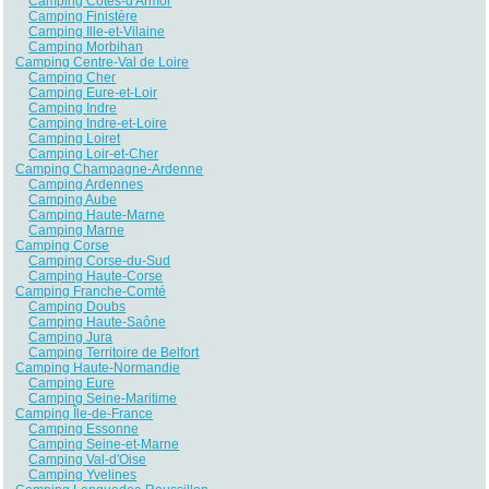
Camping Côtes-d'Armor
Camping Finistère
Camping Ille-et-Vilaine
Camping Morbihan
Camping Centre-Val de Loire
Camping Cher
Camping Eure-et-Loir
Camping Indre
Camping Indre-et-Loire
Camping Loiret
Camping Loir-et-Cher
Camping Champagne-Ardenne
Camping Ardennes
Camping Aube
Camping Haute-Marne
Camping Marne
Camping Corse
Camping Corse-du-Sud
Camping Haute-Corse
Camping Franche-Comté
Camping Doubs
Camping Haute-Saône
Camping Jura
Camping Territoire de Belfort
Camping Haute-Normandie
Camping Eure
Camping Seine-Maritime
Camping Île-de-France
Camping Essonne
Camping Seine-et-Marne
Camping Val-d'Oise
Camping Yvelines