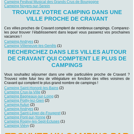
Camping Festival Musical des Grands Crus de Bourgogne
Camping Noyers-sur-Serein
TROUVEZ VOTRE CAMPING DANS UNE
VILLE PROCHE DE CRAVANT
Ces villes proches de Cravant comptent de nombreux campings. Comparez-
les pour trouver l’établissement dans lequel vous passerez vos prochaines
vacances !
Camping Andryes
(1)
Camping Villeneuve-les-Genêts
(1)
RECHERCHEZ DANS LES VILLES AUTOUR
DE CRAVANT QUI COMPTENT LE PLUS DE
CAMPINGS
Vous souhaitez séjourner dans une ville particulière proche de Cravant ?
Trouvez votre futur lieu de villégiature en fonction des villes voisines de
Cravant qui comptent le plus grand nombre de campings !
Camping Saint-Honoré-les-Bains
(2)
Camping Crux-la-Ville
(2)
Camping Bagneaux-sur-Loing
(2)
Camping Poilly-lez-Gien
(2)
Camping Autun
(2)
Camping Andryes
(1)
Camping Saint-Léger-de-Fougeret
(1)
Camping Pont-sur-Yonne
(1)
Camping Rogny-les-Sept-Écluses
(1)
Camping Viévy
(1)