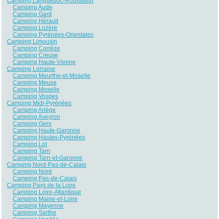
Camping Languedoc-Roussillon
Camping Aude
Camping Gard
Camping Hérault
Camping Lozère
Camping Pyrénées-Orientales
Camping Limousin
Camping Corrèze
Camping Creuse
Camping Haute-Vienne
Camping Lorraine
Camping Meurthe-et-Moselle
Camping Meuse
Camping Moselle
Camping Vosges
Camping Midi-Pyrénées
Camping Ariège
Camping Aveyron
Camping Gers
Camping Haute-Garonne
Camping Hautes-Pyrénées
Camping Lot
Camping Tarn
Camping Tarn-et-Garonne
Camping Nord-Pas-de-Calais
Camping Nord
Camping Pas-de-Calais
Camping Pays de la Loire
Camping Loire-Atlantique
Camping Maine-et-Loire
Camping Mayenne
Camping Sarthe