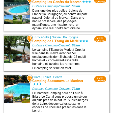
Camping les Genêts du Morvan
L'OFFRE
Distance Camping-Cravant :
58km
Dans une des plus belles régions de
France; la Bourgogne, au centre du parc
naturel régional du Morvan. Dans une
nature préservée, des paysages
magnifiques, une histoire riche, un
dynamisme réel : notre territoire ne ...
Crux-la-Ville
|
Nièvre
|
Bourgogne
11
VOIR
Camping de L'Etang du Merle
L'OFFRE
Distance Camping-Cravant :
63km
Le camping l’Etang du Merle à Crux-la-
ville dans la Nièvre avec ces 59
emplacements dont 5 chalets, 15 mobil-
homes et 2 coco-sweet est à taille
humaine et favorise les rencontres.
Le camping se situe en forêt ...
Briare
|
Loiret
|
Centre
12
VOIR
Camping Seasonova Le Martinet
L'OFFRE
Distance Camping-Cravant :
72km
Le Martinet Camping bord de Loire à
Briare Le Canal vous propose un séjour
au plus près de la nature. Sur les berges
de la Loire, découvrez les soixante
espèces de libellules présentes dans le
Loiret ...