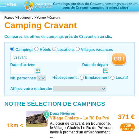
Campings proches de Cravant, campings pas chers
MENU
près de Cravant, camping le mieux situé
Campings
France
Bourgogne
Yonne
Cravant
Hôtels
Camping Cravant
Locations vacances
Villages vacances
Comparez les offres de campings près de Cravant en un clic.
Campings
Hôtels
Locations
Villages vacances
GO !
Date d'arrivée
Date de départ
Hébergement :
Emplacement
Locatif
Nb. personnes
Affinez votre recherche
NOTRE SÉLECTION DE CAMPINGS
Deux Rivières
1
371 €
Village Chalets – Le Rû Du Pré
Au cœur de Cravant, en Bourgogne,
1km <
VOIR
le Village-Chalets Le Ru du Pré vous
L'OFFRE
invite à profiter d’un environnement
...