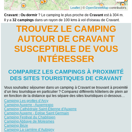
Leaflet
| ©
OpenStreetMap
contributors
Cravant : Ou dormir
? Le camping le plus proche de
Cravant
est à 304 m.
Il y a
32 campings
dans un rayon de 100 kms à vol d'oiseau de Cravant.
TROUVEZ LE CAMPING
AUTOUR DE CRAVANT
SUSCEPTIBLE DE VOUS
INTÉRESSER
COMPAREZ LES CAMPINGS À PROXIMITÉ
DES SITES TOURISTIQUES DE CRAVANT
Vous souhaitez séjourner dans un camping à Cravant se trouvant à proximité
d’un lieu touristique en particulier ? Comparez différents hôteliers de plein air
en fonction de la distance qui les sépare des sites touristiques ci-dessous…
Camping Les grottes d’Arcy
Camping Auxerre - Auxerrexpo
Camping Cathédrale Saint-Étienne d'Auxerre
Camping Auxerre - Eglise Saint Germain
Camping Festival du Chablisien
Camping Abbaye de Molesmes
Camping Bèze
Camping La carrière d’Aubigny