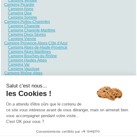
Camping Vendée
Camping Picardie
Camping Aisne
Camping Oise
Camping Somme
Camping Poitou-Charentes
Camping Charente
Camping Charente-Maritime
Camping Deux-Sèvres
Camping Vienne
Camping Provence-Alpes-Côte d'Azur
Camping Alpes-de-Haute-Provence
Camping Alpes-Maritimes
Camping Bouches-du-Rhône
Camping Hautes-Alpes
Camping Var
Camping Vaucluse
Camping Rhône-Alpes
Camping Ain
Camping Ardèche
Salut c'est nous...
Camping Drôme
Camping Haute-Savoie
les Cookies !
Camping Isère
Camping Loire
Camping Rhône
On a attendu d'être sûrs que le contenu de
Camping Savoie
ce site vous intéresse avant de vous déranger, mais on aimerait bien
vous accompagner pendant votre visite...
Qui sommes nous ?
|
Contactez-nous
|
Nos partenaires
C'est OK pour vous ?
Campings
Hôtels
Locations vacances
Villages vacances
Guides
Consentements certifiés par
©2021 Vacances Vues du Ciel