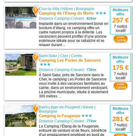
Crux-la-Ville
|
Nièvre
|
Bourgogne
5
Meilleure
Camping de l'Etang du Merle
offre
Distance Camping-Cravant :
62km
257 €
Implanté dans un environnement boisé en
7 nuit(s)
bordure d’étang, ce camping offre un
locatif
cadre naturel propice à la détente. Les
vacanciers peuvent profiter d’une piscine
VOIR
extérieure idéale pour se rafraîchir et se
L'OFFRE
relaxer durant ...
Saint-Satur
|
Cher
|
Centre
6
Meilleure
Camping Les Portes de Sancerre
offre
175 €
Distance Camping-Cravant :
73km
7 nuit(s)
À Saint-Satur, près de Sancerre dans le
locatif
Cher, le camping Les Portes de Sancerre
vous invite à des vacances familiales au
VOIR
calme, dans un environnement verdoyant.
L'OFFRE
La piscine municipale, située à seulement
300 mètres ...
Saint-Léger-de-Fougeret
|
Nièvre
|
7
Meilleure
Bourgogne
offre
Camping la Fougeraie
281 €
Distance Camping-Cravant :
77km
7 nuit(s)
Le Camping l’Étang de la Fougeraie,
locatif
entouré de verdure et de fleurs, bénéficie
d’un emplacement privilégié en bord de
VOIR