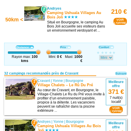
Andryes
2
210 €
Camping Ushuaïa Villages Au
Bois Joli
50km <
VOIR
Situé en Bourgogne, le camping Au
L'OFFRE
Bois Joli accueille ses visiteurs dans
un environnement verdoyant et ...
Distance
Prix
Confort
Rayon max:
100
Mini:
0 €
Maxi:
1000
kms
€
32 campings recommandés près de Cravant
Suivant
Cravant
|
Yonne
|
Bourgogne
1
Meilleure
Village Chalets – Le Rû Du Pré
offre
Au cœur de Cravant, en Bourgogne, le
371 €
Village-Chalets Le Ru du Pré vous invite à
7 nuit(s)
profiter d’un environnement paisible,
locatif
propice à la détente. Les vacanciers
peuvent se rafraîchir dans la piscine
VOIR
extérieure ...
L'OFFRE
Andryes
|
Yonne
|
Bourgogne
2
Meilleure
Camping Ushuaïa Villages Au Bois
offre
Joli