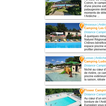
Coiron, le campi
d'une piscine e
pataugeoire dédi
moments de déten
l’Ardèche ...
Vesseaux
|
Ardè
2
Camping Les 
Distance Campin
À quelques minu
Naturel Régiona
Chênes bénéficie
espace piscine en
profiter pleineme
Lussas
|
Ardèch
3
Camping Ludo
Distance Campin
Niché au cœur d
de rivière, ce ca
piscine extérieu
la saison, idéale
Flower Campin
4
Distance Campin
Au cœur d’un en
bordure de l’Ard
Européen vous in