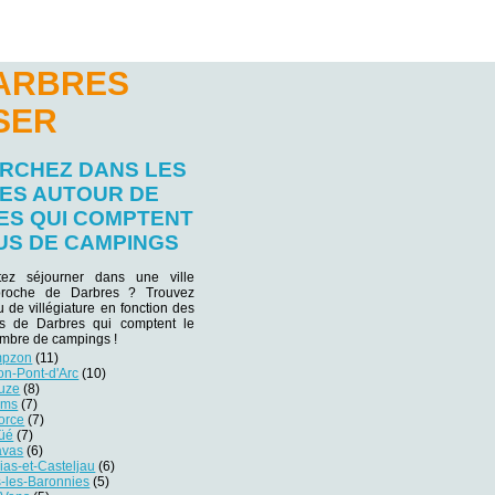
DARBRES
SER
RCHEZ DANS LES
LES AUTOUR DE
ES QUI COMPTENT
US DE CAMPINGS
tez séjourner dans une ville
 proche de Darbres ? Trouvez
eu de villégiature en fonction des
nes de Darbres qui comptent le
ombre de campings !
mpzon
(11)
on-Pont-d'Arc
(10)
uze
(8)
oms
(7)
orce
(7)
üé
(7)
avas
(6)
as-et-Casteljau
(6)
-les-Baronnies
(5)