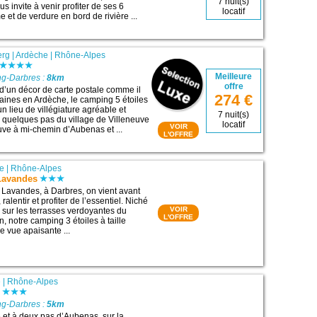
7 nuit(s)
s invite à venir profiter de ses 6
locatif
 et de verdure en bord de rivière ...
erg
|
Ardèche
|
Rhône-Alpes
Meilleure
g-Darbres :
8km
offre
 d’un décor de carte postale comme il
274 €
zaines en Ardèche, le camping 5 étoiles
n lieu de villégiature agréable et
7 nuit(s)
à quelques pas du village de Villeneuve
locatif
VOIR
ouve à mi-chemin d’Aubenas et ...
L'OFFRE
e
|
Rhône-Alpes
Lavandes
Lavandes, à Darbres, on vient avant
, ralentir et profiter de l’essentiel. Niché
VOIR
, sur les terrasses verdoyantes du
L'OFFRE
, notre camping 3 étoiles à taille
e vue apaisante ...
e
|
Rhône-Alpes
g
g-Darbres :
5km
 et à deux pas d’Aubenas, sur la