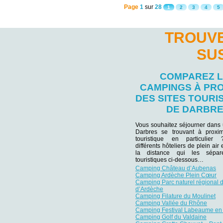
Page
1
sur
28
1
2
3
4
5
TROUVE
SU
COMPAREZ 
CAMPINGS À PRO
DES SITES TOURI
DE DARBR
Vous souhaitez séjourner dans
Darbres se trouvant à proxim
touristique en particulie
différents hôteliers de plein air
la distance qui les sépar
touristiques ci-dessous…
Camping Château d’Aubenas
Camping Ardèche Plein Cœur
Camping Parc naturel régional 
d’Ardèche
Camping Filature du Moulinet
Camping Vallée du Rhône
Camping Festival Labeaume en
Camping Golf du Valdaine