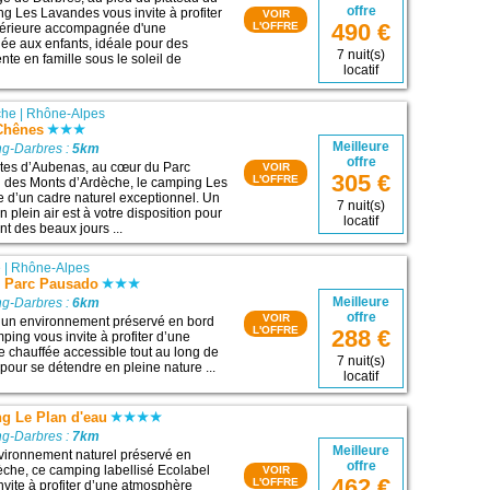
offre
ng Les Lavandes vous invite à profiter
VOIR
490 €
L'OFFRE
xtérieure accompagnée d'une
ée aux enfants, idéale pour des
7 nuit(s)
te en famille sous le soleil de
locatif
che
|
Rhône-Alpes
Chênes
Meilleure
g-Darbres :
5km
offre
tes d’Aubenas, au cœur du Parc
VOIR
305 €
L'OFFRE
l des Monts d’Ardèche, le camping Les
 d’un cadre naturel exceptionnel. Un
7 nuit(s)
 plein air est à votre disposition pour
locatif
nt des beaux jours ...
e
|
Rhône-Alpes
 Parc Pausado
Meilleure
g-Darbres :
6km
offre
VOIR
’un environnement préservé en bord
L'OFFRE
288 €
mping vous invite à profiter d’une
re chauffée accessible tout au long de
7 nuit(s)
 pour se détendre en pleine nature ...
locatif
g Le Plan d'eau
g-Darbres :
7km
Meilleure
vironnement naturel préservé en
offre
èche, ce camping labellisé Ecolabel
VOIR
462 €
L'OFFRE
vite à profiter d’une atmosphère