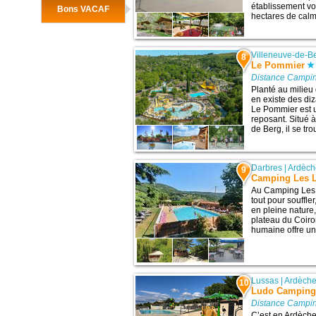
établissement vou
Bons VACAF
hectares de calme
Villeneuve-de-B
8
Le Pommier
Distance Campin
Planté au milieu
en existe des di
Le Pommier est u
reposant. Situé 
de Berg, il se tr
Darbres
|
Ardèch
9
Camping Les 
Au Camping Les 
tout pour souffler
en pleine nature
plateau du Coiron
humaine offre un
Lussas
|
Ardèch
10
Ludo Campin
Distance Campin
C’est en Ardèche