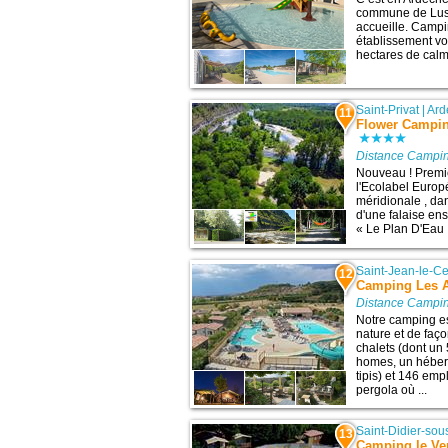
commune de Lus
accueille. Campin
établissement vou
hectares de calme
Saint-Privat
|
Ard
11
Flower Campin
Distance Campin
Nouveau ! Premi
l'Ecolabel Europ
méridionale , da
d'une falaise en
« Le Plan D'Eau .
Saint-Jean-le-Ce
12
Camping Les 
Distance Campin
Notre camping e
nature et de faç
chalets (dont un
homes, un héberg
tipis) et 146 em
pergola où ...
Saint-Didier-so
13
Camping le Ver