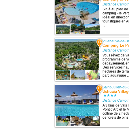
Distance Campin
Situé au pied d
camping «le Verg
idéal en directio
touristiques en A
...
Villeneuve-de-B
14
Camping Le P
Distance Campin
Vous rêvez de v
programme de vo
dépaysement, émo
Des services hau
hectares de terr
parc aquatique ..
Saint-Julien-du-
15
Ushuaïa Villag
Distance Campin
A 3 kms de Vals 
Pont d'Arc et le
colline de 2 hec
de forêts de pins