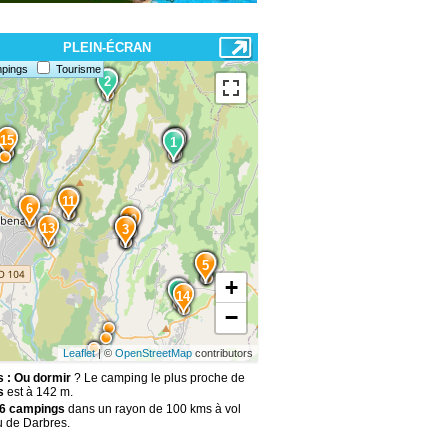
PLEIN-ÉCRAN
pings
Tourisme
2
2
15
9
1
1
4
11
6
10
13
7
3
12
5
+
8
3
14
−
Leaflet
| ©
OpenStreetMap
contributors
 : Ou dormir
? Le camping le plus proche de
s
est à 142 m.
6 campings
dans un rayon de 100 kms à vol
u de Darbres.