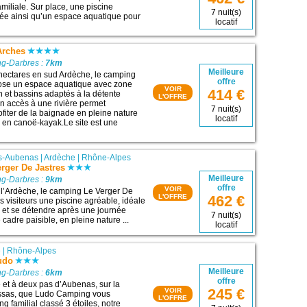
miliale. Sur place, une piscine
7 nuit(s)
fée ainsi qu’un espace aquatique pour
locatif
Arches
g-Darbres :
7km
Meilleure
 hectares en sud Ardèche, le camping
offre
ose un espace aquatique avec zone
VOIR
414 €
 et bassins adaptés à la détente
L'OFFRE
 accès à une rivière permet
7 nuit(s)
fiter de la baignade en pleine nature
locatif
 en canoë-kayak.Le site est une
us-Aubenas
|
Ardèche
|
Rhône-Alpes
rger De Jastres
Meilleure
g-Darbres :
9km
offre
VOIR
 l’Ardèche, le camping Le Verger De
L'OFFRE
462 €
es visiteurs une piscine agréable, idéale
ir et se détendre après une journée
7 nuit(s)
 cadre paisible, en pleine nature ...
locatif
e
|
Rhône-Alpes
udo
Meilleure
g-Darbres :
6km
offre
 et à deux pas d’Aubenas, sur la
245 €
VOIR
sas, que Ludo Camping vous
L'OFFRE
g familial classé 3 étoiles, notre