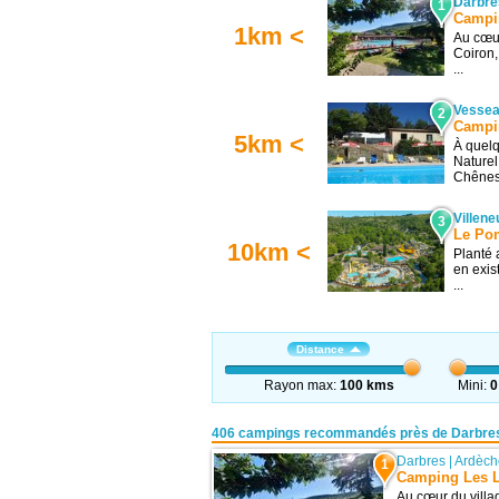
Darbre
1
Campi
1km <
Au cœur
Coiron,
...
Vesse
2
Campi
5km <
À quel
Naturel
Chênes 
Villen
3
Le Po
10km <
Planté 
en exis
...
Distance
Rayon max:
100 kms
Mini:
0
406 campings recommandés près de Darbre
Darbres
|
Ardèch
1
Camping Les 
Au cœur du villa