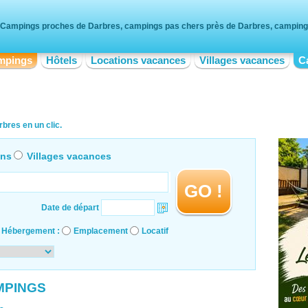
Campings proches de Darbres, campings pas chers près de Darbres, camping 
mpings
Hôtels
Locations vacances
Villages vacances
C
bres en un clic.
ons
Villages vacances
GO !
Date de départ
Hébergement :
Emplacement
Locatif
MPINGS