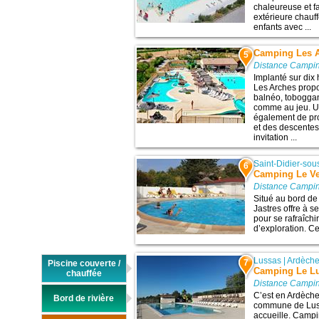
chaleureuse et fa
extérieure chauf
enfants avec ...
Camping Les 
5
Distance Campin
Implanté sur dix
Les Arches prop
balnéo, toboggan
comme au jeu. Un
également de pro
et des descentes
invitation ...
Saint-Didier-so
6
Camping Le Ve
Distance Campin
Situé au bord de
Jastres offre à s
pour se rafraîch
d’exploration. Ce
Lussas
|
Ardèch
7
Piscine couverte /
Camping Le L
chauffée
Distance Campin
C’est en Ardèche
Bord de rivière
commune de Lus
accueille. Campin