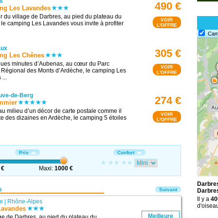
s
490 €
ng Les Lavandes
 du village de Darbres, au pied du plateau du
VOIR
 le camping Les Lavandes vous invite à profiter
L'OFFRE
Cam
aux
305 €
ng Les Chênes
ques minutes d’Aubenas, au cœur du Parc
VOIR
 Régional des Monts d’Ardèche, le camping Les
L'OFFRE
...
euve-de-Berg
274 €
mmier
au milieu d’un décor de carte postale comme il
VOIR
te des dizaines en Ardèche, le camping 5 étoiles
L'OFFRE
Prix
Confort
 €
Maxi:
1000 €
Darbres
s
Suivant
Darbre
Il y a
40
e
|
Rhône-Alpes
d'oisea
Lavandes
Meilleure
ge de Darbres, au pied du plateau du