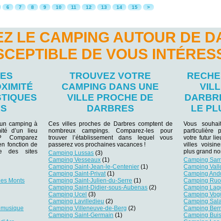
6
7
8
9
10
11
12
13
14
15
>
Z LE CAMPING AUTOUR DE 
SCEPTIBLE DE VOUS INTÉRES
LES
TROUVEZ VOTRE
RECHE
XIMITÉ
CAMPING DANS UNE
VIL
STIQUES
VILLE PROCHE DE
DARBR
ES
DARBRES
LE PL
 un camping à
Ces villes proches de Darbres comptent de
Vous souhai
ité d’un lieu
nombreux campings. Comparez-les pour
particulière
r ? Comparez
trouver l’établissement dans lequel vous
votre futur li
 en fonction de
passerez vos prochaines vacances !
villes voisi
e des sites
plus grand n
Camping Lussas
(3)
Camping Vesseaux
(1)
Camping Sa
Camping Saint-Jean-le-Centenier
(1)
Camping Vall
Camping Saint-Privat
(1)
Camping And
des Monts
Camping Saint-Julien-du-Serre
(1)
Camping Ru
Camping Saint-Didier-sous-Aubenas
(2)
Camping Lag
Camping Ucel
(3)
Camping Vog
Camping Lavilledieu
(2)
Camping Sal
 musique
Camping Villeneuve-de-Berg
(2)
Camping Berri
Camping Saint-Germain
(1)
Camping Buis