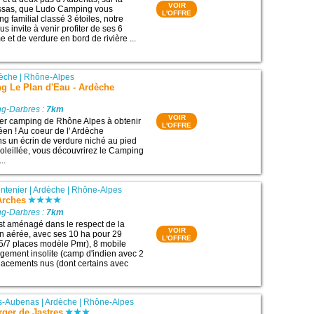
VOIR
sas, que Ludo Camping vous
L'OFFRE
g familial classé 3 étoiles, notre
s invite à venir profiter de ses 6
 et de verdure en bord de rivière ...
èche
|
Rhône-Alpes
g Le Plan d'Eau - Ardèche
g-Darbres :
7km
VOIR
er camping de Rhône Alpes à obtenir
L'OFFRE
éen ! Au coeur de l' Ardèche
ns un écrin de verdure niché au pied
soleillée, vous découvrirez le Camping
..
ntenier
|
Ardèche
|
Rhône-Alpes
Arches
g-Darbres :
7km
st aménagé dans le respect de la
VOIR
on aérée, avec ses 10 ha pour 29
L'OFFRE
 5/7 places modèle Pmr), 8 mobile
ement insolite (camp d'indien avec 2
placements nus (dont certains avec
us-Aubenas
|
Ardèche
|
Rhône-Alpes
ger de Jastres