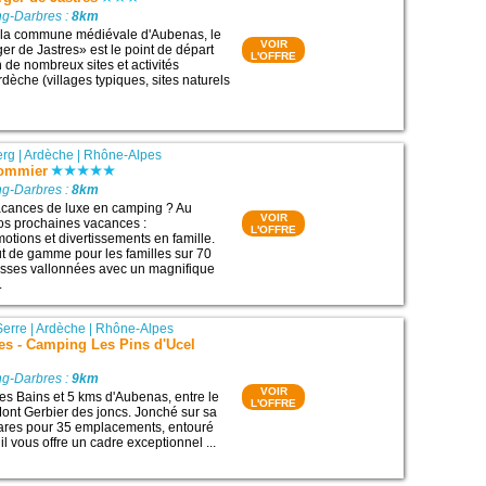
g-Darbres :
8km
e la commune médiévale d'Aubenas, le
VOIR
er de Jastres» est le point de départ
L'OFFRE
n de nombreux sites et activités
rdèche (villages typiques, sites naturels
erg
|
Ardèche
|
Rhône-Alpes
ommier
g-Darbres :
8km
acances de luxe en camping ? Au
VOIR
s prochaines vacances :
L'OFFRE
tions et divertissements en famille.
t de gamme pour les familles sur 70
asses vallonnées avec un magnifique
.
Serre
|
Ardèche
|
Rhône-Alpes
es - Camping Les Pins d'Ucel
g-Darbres :
9km
VOIR
les Bains et 5 kms d'Aubenas, entre le
L'OFFRE
 Mont Gerbier des joncs. Jonché sur sa
tares pour 35 emplacements, entouré
 il vous offre un cadre exceptionnel ...