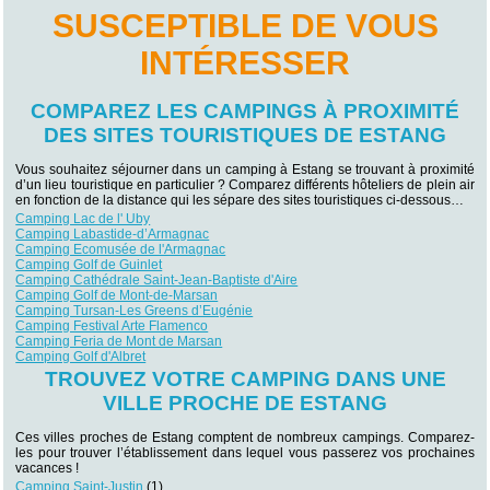
SUSCEPTIBLE DE VOUS
INTÉRESSER
COMPAREZ LES CAMPINGS À PROXIMITÉ
DES SITES TOURISTIQUES DE ESTANG
Vous souhaitez séjourner dans un camping à Estang se trouvant à proximité
d’un lieu touristique en particulier ? Comparez différents hôteliers de plein air
en fonction de la distance qui les sépare des sites touristiques ci-dessous…
Camping Lac de l' Uby
Camping Labastide-d’Armagnac
Camping Ecomusée de l'Armagnac
Camping Golf de Guinlet
Camping Cathédrale Saint-Jean-Baptiste d'Aire
Camping Golf de Mont-de-Marsan
Camping Tursan-Les Greens d’Eugénie
Camping Festival Arte Flamenco
Camping Feria de Mont de Marsan
Camping Golf d'Albret
TROUVEZ VOTRE CAMPING DANS UNE
VILLE PROCHE DE ESTANG
Ces villes proches de Estang comptent de nombreux campings. Comparez-
les pour trouver l’établissement dans lequel vous passerez vos prochaines
vacances !
Camping Saint-Justin
(1)