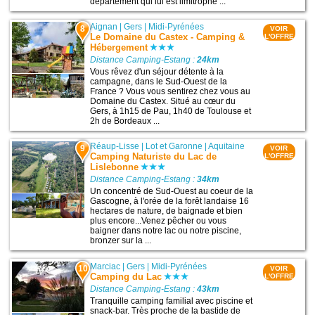
département qui lui est limitrophe ...
Aignan
|
Gers
|
Midi-Pyrénées
8
VOIR
Le Domaine du Castex - Camping &
L'OFFRE
Hébergement
Distance Camping-Estang :
24km
Vous rêvez d'un séjour détente à la
campagne, dans le Sud-Ouest de la
France ? Vous vous sentirez chez vous au
Domaine du Castex. Situé au cœur du
Gers, à 1h15 de Pau, 1h40 de Toulouse et
2h de Bordeaux ...
Réaup-Lisse
|
Lot et Garonne
|
Aquitaine
9
VOIR
Camping Naturiste du Lac de
L'OFFRE
Lislebonne
Distance Camping-Estang :
34km
Un concentré de Sud-Ouest au coeur de la
Gascogne, à l'orée de la forêt landaise 16
hectares de nature, de baignade et bien
plus encore...Venez pêcher ou vous
baigner dans notre lac ou notre piscine,
bronzer sur la ...
Marciac
|
Gers
|
Midi-Pyrénées
10
VOIR
Camping du Lac
L'OFFRE
Distance Camping-Estang :
43km
Tranquille camping familial avec piscine et
snack-bar. Très proche de la bastide de