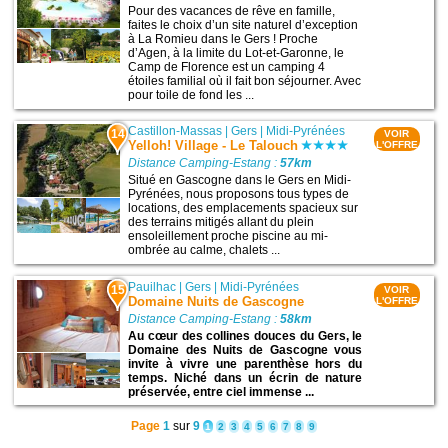
Pour des vacances de rêve en famille,
faites le choix d’un site naturel d’exception
à La Romieu dans le Gers ! Proche
d’Agen, à la limite du Lot-et-Garonne, le
Camp de Florence est un camping 4
étoiles familial où il fait bon séjourner. Avec
pour toile de fond les ...
Castillon-Massas
|
Gers
|
Midi-Pyrénées
14
VOIR
Yelloh! Village - Le Talouch
L'OFFRE
Distance Camping-Estang :
57km
Situé en Gascogne dans le Gers en Midi-
Pyrénées, nous proposons tous types de
locations, des emplacements spacieux sur
des terrains mitigés allant du plein
ensoleillement proche piscine au mi-
ombrée au calme, chalets ...
Pauilhac
|
Gers
|
Midi-Pyrénées
15
VOIR
Domaine Nuits de Gascogne
L'OFFRE
Distance Camping-Estang :
58km
Au cœur des collines douces du Gers, le
Domaine des Nuits de Gascogne vous
invite à vivre une parenthèse hors du
temps. Niché dans un écrin de nature
préservée, entre ciel immense ...
Page
1
sur
9
1
2
3
4
5
6
7
8
9