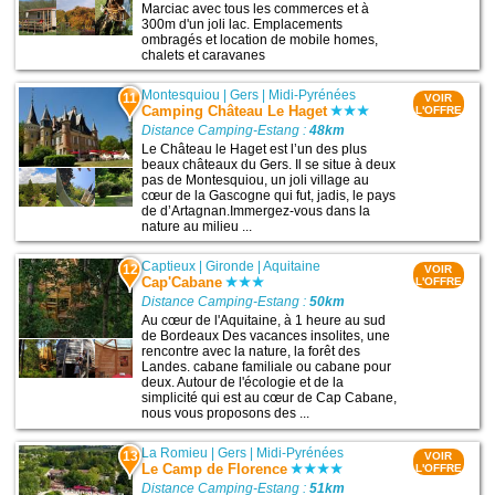
Marciac avec tous les commerces et à
300m d'un joli lac. Emplacements
ombragés et location de mobile homes,
chalets et caravanes
Montesquiou
|
Gers
|
Midi-Pyrénées
11
VOIR
Camping Château Le Haget
L'OFFRE
Distance Camping-Estang :
48km
Le Château le Haget est l’un des plus
beaux châteaux du Gers. Il se situe à deux
pas de Montesquiou, un joli village au
cœur de la Gascogne qui fut, jadis, le pays
de d’Artagnan.Immergez-vous dans la
nature au milieu ...
Captieux
|
Gironde
|
Aquitaine
12
VOIR
Cap'Cabane
L'OFFRE
Distance Camping-Estang :
50km
Au cœur de l'Aquitaine, à 1 heure au sud
de Bordeaux Des vacances insolites, une
rencontre avec la nature, la forêt des
Landes. cabane familiale ou cabane pour
deux. Autour de l'écologie et de la
simplicité qui est au cœur de Cap Cabane,
nous vous proposons des ...
La Romieu
|
Gers
|
Midi-Pyrénées
13
VOIR
Le Camp de Florence
L'OFFRE
Distance Camping-Estang :
51km