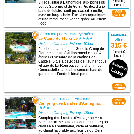
7 nuit(s)
Village, situé à Lamontjoie, aux portes du
locatif
Lot-et-Garonne et du Gers. Profitez d’une
base de loisirs nautique exceptionnelle,
VOIR
avec un large choix d’activités aquatiques
L'OFFRE
et une restauration variée grâce au X'trem
Food ...
La Romieu
|
Gers
|
Midi-Pyrénées
6
Meilleure
Le Camp de Florence
offre
Distance Camping-Estang :
51km
315 €
Plus beau camping du Gers, le Camp de
7 nuit(s)
Florence est un établissement classé 4
locatif
étoiles et membre de la chaîne Les
Castels. Situé à deux pas de l’authentique
village de La Romieu, sur le chemin de
Compostelle, cet établissement haut de
gamme est l’endroit idéal pour ...
VOIR
L'OFFRE
Saint-Justin
|
Landes
|
Aquitaine
7
VOIR
Camping des Landes d'Armagnac
L'OFFRE
Distance Camping-Estang :
18km
Camping des Landes d'Armagnac *** à
Saint Justin. se situe au coeur d'une région
classée au patrimoine, verte et naturelle,
au climat favorable aux feuillus du Gers,