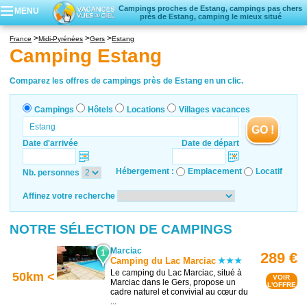
Campings proches de Estang, campings pas chers
MENU
près de Estang, camping le mieux situé
Campings
France
Midi-Pyrénées
Gers
Estang
Hôtels
Camping Estang
Locations vacances
Villages vacances
Comparez les offres de campings près de Estang en un clic.
Campings
Hôtels
Locations
Villages vacances
GO !
Date d'arrivée
Date de départ
Hébergement :
Emplacement
Locatif
Nb. personnes
Affinez votre recherche
NOTRE SÉLECTION DE CAMPINGS
Marciac
1
289 €
Camping du Lac Marciac
Le camping du Lac Marciac, situé à
50km <
VOIR
Marciac dans le Gers, propose un
L'OFFRE
cadre naturel et convivial au cœur du
...