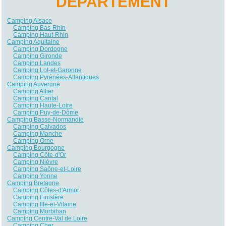
DÉPARTEMENT
Camping Alsace
Camping Bas-Rhin
Camping Haut-Rhin
Camping Aquitaine
Camping Dordogne
Camping Gironde
Camping Landes
Camping Lot-et-Garonne
Camping Pyrénées-Atlantiques
Camping Auvergne
Camping Allier
Camping Cantal
Camping Haute-Loire
Camping Puy-de-Dôme
Camping Basse-Normandie
Camping Calvados
Camping Manche
Camping Orne
Camping Bourgogne
Camping Côte-d'Or
Camping Nièvre
Camping Saône-et-Loire
Camping Yonne
Camping Bretagne
Camping Côtes-d'Armor
Camping Finistère
Camping Ille-et-Vilaine
Camping Morbihan
Camping Centre-Val de Loire
Camping Cher