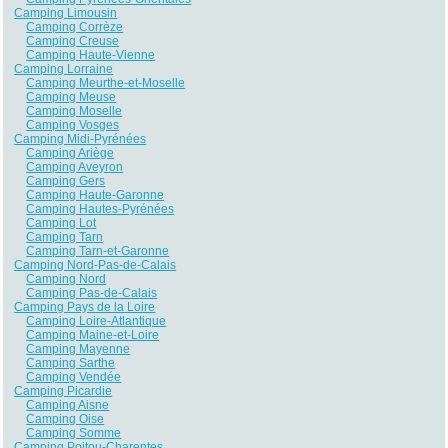
Camping Limousin
Camping Corrèze
Camping Creuse
Camping Haute-Vienne
Camping Lorraine
Camping Meurthe-et-Moselle
Camping Meuse
Camping Moselle
Camping Vosges
Camping Midi-Pyrénées
Camping Ariège
Camping Aveyron
Camping Gers
Camping Haute-Garonne
Camping Hautes-Pyrénées
Camping Lot
Camping Tarn
Camping Tarn-et-Garonne
Camping Nord-Pas-de-Calais
Camping Nord
Camping Pas-de-Calais
Camping Pays de la Loire
Camping Loire-Atlantique
Camping Maine-et-Loire
Camping Mayenne
Camping Sarthe
Camping Vendée
Camping Picardie
Camping Aisne
Camping Oise
Camping Somme
Camping Poitou-Charentes