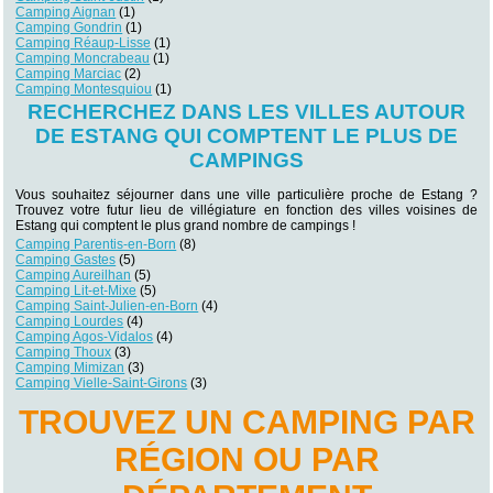
Camping Aignan
(1)
Camping Gondrin
(1)
Camping Réaup-Lisse
(1)
Camping Moncrabeau
(1)
Camping Marciac
(2)
Camping Montesquiou
(1)
RECHERCHEZ DANS LES VILLES AUTOUR
DE ESTANG QUI COMPTENT LE PLUS DE
CAMPINGS
Vous souhaitez séjourner dans une ville particulière proche de Estang ?
Trouvez votre futur lieu de villégiature en fonction des villes voisines de
Estang qui comptent le plus grand nombre de campings !
Camping Parentis-en-Born
(8)
Camping Gastes
(5)
Camping Aureilhan
(5)
Camping Lit-et-Mixe
(5)
Camping Saint-Julien-en-Born
(4)
Camping Lourdes
(4)
Camping Agos-Vidalos
(4)
Camping Thoux
(3)
Camping Mimizan
(3)
Camping Vielle-Saint-Girons
(3)
TROUVEZ UN CAMPING PAR
RÉGION OU PAR