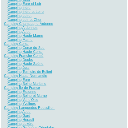
Camping Eure-et-Loir
Camping Indre
Camping Indre-et-Loire
Camping Loiret
Camping Loir-et-Cher
Camping Champagne-Ardenne
Camping Ardennes
Camping Aube
Camping Haute-Marne
Camping Marne
Camping Corse
Camping Corse-du-Sud
Camping Haute-Corse
Camping Franche-Comté
Camping Doubs
Camping Haute-Saône
Camping Jura
Camping Territoire de Belfort
Camping Haute-Normandie
Camping Eure
Camping Seine-Maritime
Camping Île-de-France
Camping Essonne
Camping Seine-et-Marne
Camping Val-d'Oise
Camping Yvelines
Camping Languedoc-Roussillon
Camping Aude
Camping Gard
Camping Hérault
Camping Lozère
Camping Pyrénées-Orientales