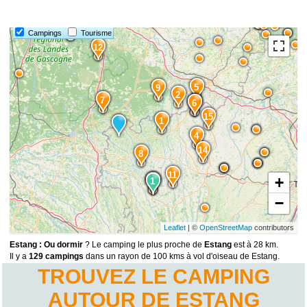
Campings
Tourisme
12
5
9
2
7
13
6
15
1
4
14
8
11
+
10
3
1
−
Leaflet
| ©
OpenStreetMap
contributors
Estang : Ou dormir
? Le camping le plus proche de
Estang
est à 28 km.
Il y a
129 campings
dans un rayon de 100 kms à vol d'oiseau de Estang.
TROUVEZ LE CAMPING
AUTOUR DE ESTANG