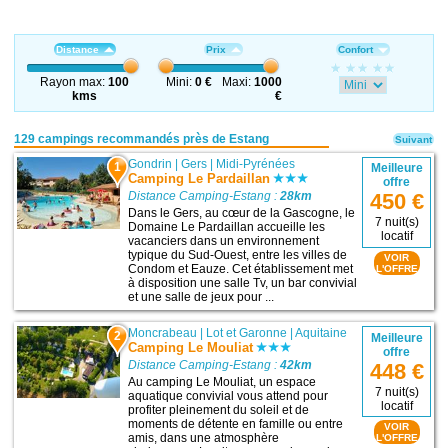
Distance
Prix
Confort
Rayon max:
100
Mini:
0 €
Maxi:
1000
kms
€
129 campings recommandés près de Estang
Suivant
Gondrin
|
Gers
|
Midi-Pyrénées
1
Meilleure
Camping Le Pardaillan
offre
Distance Camping-Estang :
28km
450 €
Dans le Gers, au cœur de la Gascogne, le
7 nuit(s)
Domaine Le Pardaillan accueille les
locatif
vacanciers dans un environnement
typique du Sud-Ouest, entre les villes de
VOIR
Condom et Eauze. Cet établissement met
L'OFFRE
à disposition une salle Tv, un bar convivial
et une salle de jeux pour ...
Moncrabeau
|
Lot et Garonne
|
Aquitaine
2
Meilleure
Camping Le Mouliat
offre
Distance Camping-Estang :
42km
448 €
Au camping Le Mouliat, un espace
7 nuit(s)
aquatique convivial vous attend pour
locatif
profiter pleinement du soleil et de
moments de détente en famille ou entre
VOIR
amis, dans une atmosphère
L'OFFRE