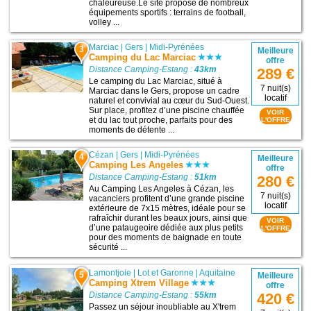
chaleureuse.Le site propose de nombreux
équipements sportifs : terrains de football,
volley ...
Marciac
|
Gers
|
Midi-Pyrénées
3
Meilleure
Camping du Lac Marciac
offre
Distance Camping-Estang :
43km
289 €
Le camping du Lac Marciac, situé à
7 nuit(s)
Marciac dans le Gers, propose un cadre
locatif
naturel et convivial au cœur du Sud-Ouest.
Sur place, profitez d’une piscine chauffée
VOIR
et du lac tout proche, parfaits pour des
L'OFFRE
moments de détente ...
Cézan
|
Gers
|
Midi-Pyrénées
4
Meilleure
Camping Les Angeles
offre
Distance Camping-Estang :
51km
280 €
Au Camping Les Angeles à Cézan, les
7 nuit(s)
vacanciers profitent d’une grande piscine
locatif
extérieure de 7x15 mètres, idéale pour se
rafraîchir durant les beaux jours, ainsi que
VOIR
d’une pataugeoire dédiée aux plus petits
L'OFFRE
pour des moments de baignade en toute
sécurité ...
Lamontjoie
|
Lot et Garonne
|
Aquitaine
5
Meilleure
Camping Xtrem Village
offre
Distance Camping-Estang :
55km
420 €
Passez un séjour inoubliable au X'trem