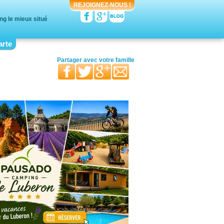
REJOIGNEZ-NOUS !
g le mieux situé
arte
votre moitié
vos ami(e)s
vos proches
Partager avec
votre famille