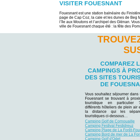
VISITER FOUESNANT
Fouesnant est une station balnéaire du Finistère
page de Cap Coz, la cale et les dunes de Beg Me
l’île aux Moutons et l’archipel des Glénan. Vous 
ville de Fouesnant chaque été : la fête des Pom
TROUVEZ
SU
COMPAREZ 
CAMPINGS À PRO
DES SITES TOURI
DE FOUESN
Vous souhaitez séjourner dans
Fouesnant se trouvant à proxim
touristique en particulie
différents hôteliers de plein air
la distance qui les sépar
touristiques ci-dessous…
Camping Golf de Cornouaille
Camping Festival Festidreuz
Camping Plage de La Forêt-Fou
Camping Bord de mer de La For
Camping Golf d'Odet