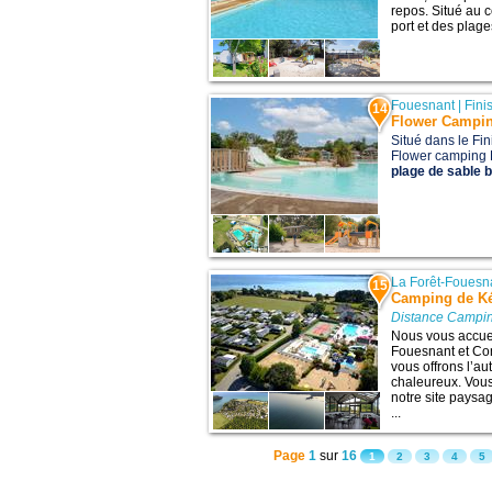
repos. Situé au 
port et des plages
Fouesnant
|
Fini
14
Flower Campin
Situé dans le Fin
Flower camping 
plage de sable bl
La Forêt-Fouesn
15
Camping de Ké
Distance Campi
Nous vous accuei
Fouesnant et Co
vous offrons l’aut
chaleureux. Vous
notre site paysa
...
Page
1
sur
16
1
2
3
4
5