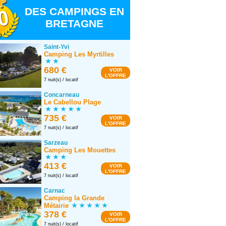
DES CAMPINGS EN
BRETAGNE
Saint-Yvi
Camping Les Myrtilles
680 €
VOIR
L'OFFRE
7 nuit(s) / locatif
Concarneau
Le Cabellou Plage
735 €
VOIR
L'OFFRE
7 nuit(s) / locatif
Sarzeau
Camping Les Mouettes
413 €
VOIR
L'OFFRE
7 nuit(s) / locatif
Carnac
Camping la Grande
Métairie
378 €
VOIR
L'OFFRE
7 nuit(s) / locatif