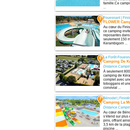
famille.Ce campi
...
Fouesnant
|
Fini
5
FLOWER Campi
Au cœur du Finis
ce camping invit
reposantes dans 
seulement 150 mè
Kerambigorn ...
La Forêt-Fouesn
6
Camping De Ké
Distance Campi
À seulement 800 
camping de Kéra
complet avec une
toboggans et une
convivial ...
Bénodet
|
Finistè
7
Camping La M
Distance Campi
Au cœur de Béno
s’étend sur plus
pins, offrant ai
3,5 km de la pla
piscine ...