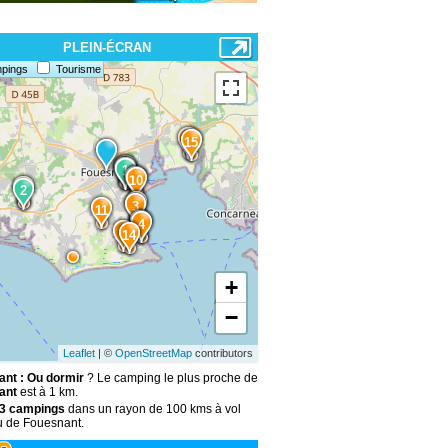
PLEIN-ÉCRAN
pings
Tourisme
6
15
1
9
8
1
2
10
7
2
12
3
11
13
4
5
14
+
−
Leaflet
| ©
OpenStreetMap
contributors
nt : Ou dormir
? Le camping le plus proche de
ant
est à 1 km.
3 campings
dans un rayon de 100 kms à vol
u de Fouesnant.