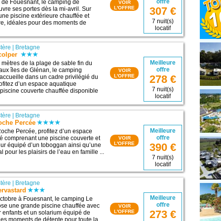
offre
e de Fouesnant, le camping de
VOIR
307 €
L'OFFRE
vre ses portes dès la mi-avril. Sur
’une piscine extérieure chauffée et
7 nuit(s)
re, idéales pour des moments de
locatif
stère
|
Bretagne
colper
Meilleure
mètres de la plage de sable fin du
offre
aux îles de Glénan, le camping
VOIR
278 €
L'OFFRE
accueille dans un cadre privilégié du
rofitez d’un espace aquatique
7 nuit(s)
iscine couverte chauffée disponible
locatif
stère
|
Bretagne
oche Percée
Meilleure
oche Percée, profitez d’un espace
offre
é comprenant une piscine couverte et
VOIR
L'OFFRE
390 €
eur équipé d’un toboggan ainsi qu’une
 pour les plaisirs de l’eau en famille ...
7 nuit(s)
locatif
stère
|
Bretagne
rvastard
Meilleure
 octobre à Fouesnant, le camping Le
offre
ose une grande piscine chauffée avec
VOIR
273 €
L'OFFRE
 enfants et un solarium équipé de
 des moments de détente pour toute la