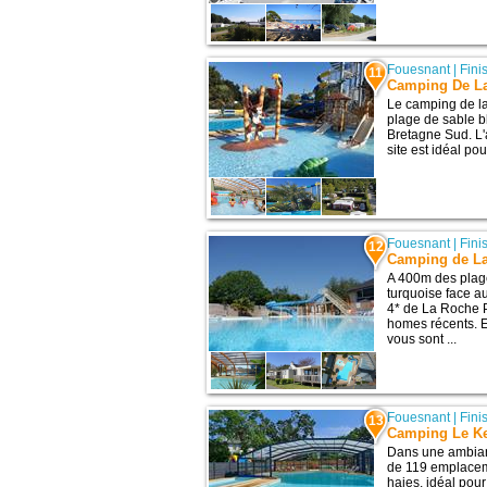
Fouesnant
|
Fini
11
Camping De La
Le camping de la
plage de sable 
Bretagne Sud. L'
site est idéal p
Fouesnant
|
Fini
12
Camping de La
A 400m des plage
turquoise face a
4* de La Roche 
homes récents. E
vous sont ...
Fouesnant
|
Fini
13
Camping Le Ke
Dans une ambian
de 119 emplacem
haies, idéal pour