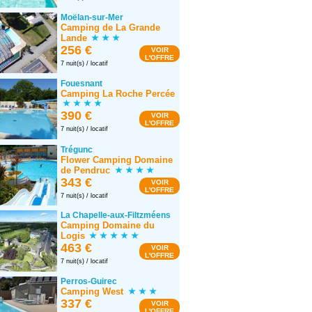
Moëlan-sur-Mer
Camping de La Grande
Lande
256 €
VOIR
L'OFFRE
7 nuit(s) / locatif
Fouesnant
Camping La Roche Percée
390 €
VOIR
L'OFFRE
7 nuit(s) / locatif
Trégunc
Flower Camping Domaine
de Pendruc
343 €
VOIR
L'OFFRE
7 nuit(s) / locatif
La Chapelle-aux-Filtzméens
Camping Domaine du
Logis
463 €
VOIR
L'OFFRE
7 nuit(s) / locatif
Perros-Guirec
Camping West
337 €
VOIR
L'OFFRE