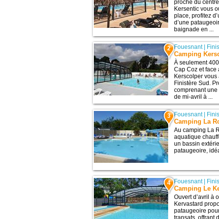
proche du centr
Kersentic vous ou
place, profitez d
d’une pataugeoi
baignade en ...
Fouesnant
|
Fini
2
Camping Kers
À seulement 400 
Cap Coz et face 
Kerscolper vous 
Finistère Sud. P
comprenant une p
de mi-avril à ...
Fouesnant
|
Fini
3
Camping La R
Au camping La R
aquatique chauff
un bassin extéri
pataugeoire, idéal
Fouesnant
|
Fini
4
Camping Le Ke
Ouvert d’avril à
Kervastard prop
pataugeoire pour
transats, offrant