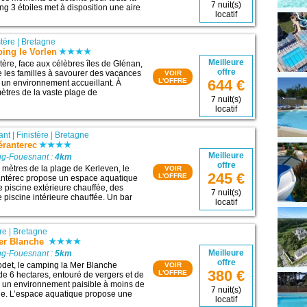
7 nuit(s)
ng 3 étoiles met à disposition une aire
locatif
stère
|
Bretagne
ng le Vorlen
Meilleure
tère, face aux célèbres îles de Glénan,
offre
e les familles à savourer des vacances
VOIR
L'OFFRE
644 €
un environnement accueillant. À
tres de la vaste plage de
7 nuit(s)
locatif
ant
|
Finistère
|
Bretagne
ranterec
Meilleure
ng-Fouesnant :
4km
offre
mètres de la plage de Kerleven, le
VOIR
245 €
L'OFFRE
ntérec propose un espace aquatique
 piscine extérieure chauffée, des
7 nuit(s)
 piscine intérieure chauffée. Un bar
locatif
re
|
Bretagne
er Blanche
Meilleure
ng-Fouesnant :
5km
offre
det, le camping la Mer Blanche
VOIR
380 €
L'OFFRE
 de 6 hectares, entouré de vergers et de
nsi un environnement paisible à moins de
7 nuit(s)
ge. L’espace aquatique propose une
locatif