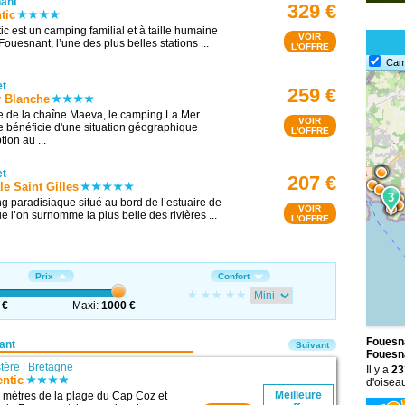
ant
329 €
tic
ic est un camping familial et à taille humaine
VOIR
Fouesnant, l’une des plus belles stations ...
L'OFFRE
Cam
t
259 €
 Blanche
 de la chaîne Maeva, le camping La Mer
VOIR
 bénéficie d'une situation géographique
L'OFFRE
ion au ...
t
207 €
le Saint Gilles
3
 paradisiaque situé au bord de l’estuaire de
VOIR
ue l’on surnomme la plus belle des rivières ...
L'OFFRE
Prix
Confort
 €
Maxi:
1000 €
Fouesna
ant
Suivant
Fouesn
stère
|
Bretagne
Il y a
23
ntic
d'oisea
Meilleure
 mètres de la plage du Cap Coz et