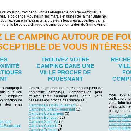
 où vous pourrez découvrir les étangs et le bois de Penfoulic, la
il, le polder de Mousterlin, les marais et dunes de la mer Blanche,
pourrez également assister à plusieurs festivités accueillies par la
miers, le festidreuz chaque été ainsi que le Pardon de Sainte Anne.
 LE CAMPING AUTOUR DE F
SCEPTIBLE DE VOUS INTÉRES
LES
TROUVEZ VOTRE
RECHE
XIMITÉ
CAMPING DANS UNE
VIL
STIQUES
VILLE PROCHE DE
FO
ANT
FOUESNANT
COMPT
 un camping à
Ces villes proches de Fouesnant comptent de
ité d’un lieu
nombreux campings. Comparez-les pour
Vous souhai
r ? Comparez
trouver l’établissement dans lequel vous
particulière
 en fonction de
passerez vos prochaines vacances !
votre futur li
e des sites
Camping La Forêt-Fouesnant
(3)
villes voisin
Camping Clohars-Fouesnant
(1)
plus grand n
Camping Concarneau
(3)
Camping Car
Camping Bénodet
(12)
Camping Bén
esnant
Camping Saint-Yvi
(1)
Camping Cloh
êt-Fouesnant
Camping Combrit
(2)
Camping Név
Camping Trégunc
(5)