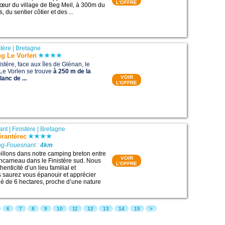
L'OFFRE
cœur du village de Beg Meil, à 300m du
, du sentier côtier et des ...
stère
|
Bretagne
g Le Vorlen
istère, face aux îles de Glénan, le
Le Vorlen se trouve
à 250 m de la
VOIR
anc de ...
L'OFFRE
ant
|
Finistère
|
Bretagne
rantérec
ng-Fouesnant :
4km
llons dans notre camping breton entre
VOIR
ncarneau dans le Finistère sud. Nous
L'OFFRE
henticité d’un lieu familial et
 saurez vous épanouir et apprécier
gé de 6 hectares, proche d’une nature
6
7
8
9
10
11
12
13
14
15
>