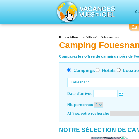
Ca
Ca
France
Bretagne
Finistère
Fouesnant
Camping Fouesnan
Comparez les offres de campings près de Fou
Campings
Hôtels
Locati
Date d'arrivée
Nb. personnes
Affinez votre recherche
NOTRE SÉLECTION DE CA