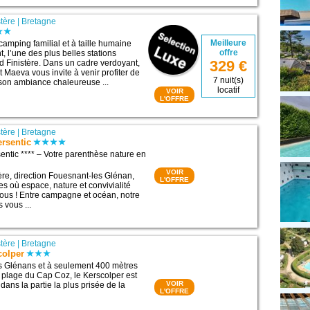
stère
|
Bretagne
Meilleure
camping familial et à taille humaine
offre
, l’une des plus belles stations
329 €
d Finistère. Dans un cadre verdoyant,
 Maeva vous invite à venir profiter de
7 nuit(s)
son ambiance chaleureuse ...
locatif
VOIR
L'OFFRE
stère
|
Bretagne
rsentic
ntic **** – Votre parenthèse nature en
VOIR
tère, direction Fouesnant-les Glénan,
L'OFFRE
s où espace, nature et convivialité
ous ! Entre campagne et océan, notre
 vous ...
stère
|
Bretagne
colper
s Glénans et à seulement 400 mètres
 plage du Cap Coz, le Kerscolper est
VOIR
dans la partie la plus prisée de la
L'OFFRE