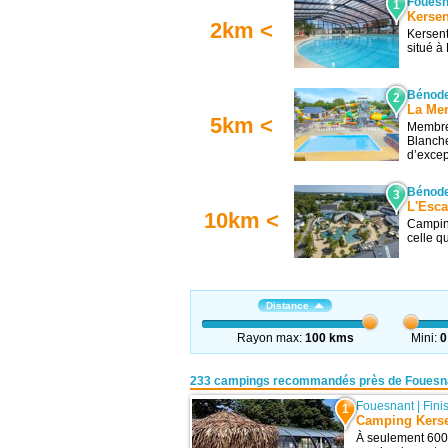
Fouesn
1
Kersen
2km <
Kersent
situé à 
Bénode
2
La Mer
5km <
Membre
Blanche
d’except
Bénode
3
L'Esca
10km <
Camping
celle q
Distance
Rayon max:
100 kms
Mini:
0
233 campings recommandés près de Fouesn
Fouesnant
|
Fini
1
Camping Kerse
À seulement 600