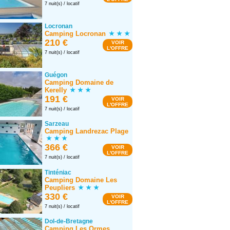
7 nuit(s) / locatif
Locronan
Camping Locronan
210 €
VOIR
L'OFFRE
7 nuit(s) / locatif
Guégon
Camping Domaine de
Kerelly
191 €
VOIR
L'OFFRE
7 nuit(s) / locatif
Sarzeau
Camping Landrezac Plage
366 €
VOIR
L'OFFRE
7 nuit(s) / locatif
Tinténiac
Camping Domaine Les
Peupliers
330 €
VOIR
L'OFFRE
7 nuit(s) / locatif
Dol-de-Bretagne
Camping Les Ormes,