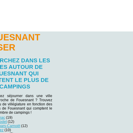
OUESNANT
SER
RCHEZ DANS LES
LES AUTOUR DE
UESNANT QUI
ENT LE PLUS DE
CAMPINGS
tez séjourner dans une ville
 proche de Fouesnant ? Trouvez
eu de villégiature en fonction des
es de Fouesnant qui comptent le
ombre de campings !
nac
(19)
odet
(12)
ars-Carnoët
(12)
ez
(10)