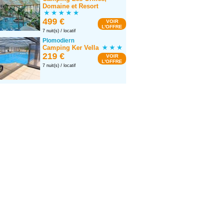
Domaine et Resort
499 €
VOIR
L'OFFRE
7 nuit(s) / locatif
Plomodiern
Camping Ker Vella
219 €
VOIR
L'OFFRE
7 nuit(s) / locatif