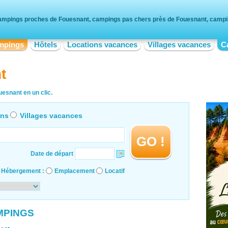
mpings proches de Fouesnant, campings pas chers près de Fouesnant, campin
mpings
Hôtels
Locations vacances
Villages vacances
C
t
esnant en un clic.
ons
Villages vacances
GO !
Date de départ
Hébergement :
Emplacement
Locatif
MPINGS