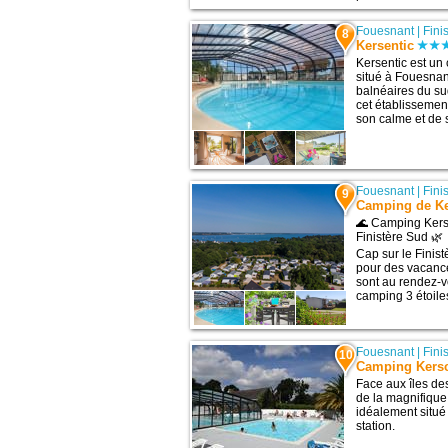
Fouesnant
|
Fini
8
Kersentic
Kersentic est un 
situé à Fouesnant
balnéaires du su
cet établissement
son calme et de 
Fouesnant
|
Fini
9
Camping de Ke
🌊 Camping Kerse
Finistère Sud 🌿
Cap sur le Finis
pour des vacance
sont au rendez-v
camping 3 étoiles
Fouesnant
|
Fini
10
Camping Kers
Face aux îles de
de la magnifique
idéalement situé 
station.