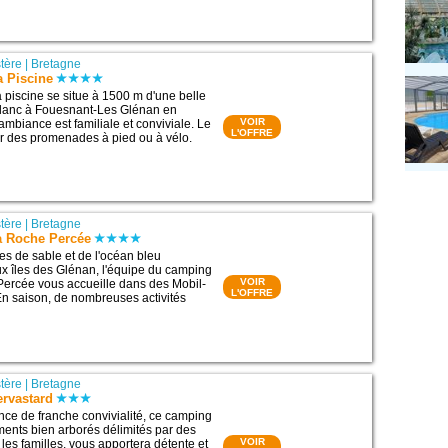
stère
|
Bretagne
 Piscine
 piscine se situe à 1500 m d'une belle
blanc à Fouesnant-Les Glénan en
VOIR
ambiance est familiale et conviviale. Le
L'OFFRE
our des promenades à pied ou à vélo.
stère
|
Bretagne
 Roche Percée
s de sable et de l'océan bleu
ux îles des Glénan, l'équipe du camping
VOIR
Percée vous accueille dans des Mobil-
L'OFFRE
n saison, de nombreuses activités
stère
|
Bretagne
rvastard
ce de franche convivialité, ce camping
ents bien arborés délimités par des
VOIR
 les familles, vous apportera détente et