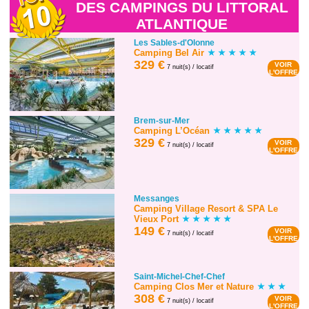
DES CAMPINGS DU LITTORAL
ATLANTIQUE
Les Sables-d'Olonne
Camping Bel Air
329 €
VOIR
7 nuit(s) / locatif
L'OFFRE
Brem-sur-Mer
Camping L’Océan
329 €
VOIR
7 nuit(s) / locatif
L'OFFRE
Messanges
Camping Village Resort & SPA Le
Vieux Port
149 €
VOIR
7 nuit(s) / locatif
L'OFFRE
Saint-Michel-Chef-Chef
Camping Clos Mer et Nature
308 €
VOIR
7 nuit(s) / locatif
L'OFFRE