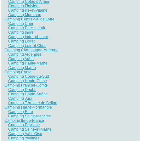
Camping Côtes-d'Armor
Camping Finistère
Camping Ille-et-Vilaine
Camping Morbihan
Camping Centre-Val de Loire
Camping Cher
Camping Eure-et-Loir
Camping Indre
Camping Indre-et-Loire
Camping Loiret
Camping Loir-et-Cher
Camping Champagne-Ardenne
Camping Ardennes
Camping Aube
Camping Haute-Marne
Camping Marne
Camping Corse
Camping Corse-du-Sud
Camping Haute-Corse
Camping Franche-Comté
Camping Doubs
Camping Haute-Saône
Camping Jura
Camping Territoire de Belfort
Camping Haute-Normandie
Camping Eure
Camping Seine-Maritime
Camping Île-de-France
Camping Essonne
Camping Seine-et-Marne
Camping Val-d'Oise
Camping Yvelines