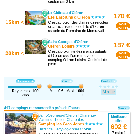
seulement 3 km ...
Le Château-d'Oléron
2
170 €
Les Embruns d'Oléron
15km <
C’est au cœur des claires ostréicoles
VOIR
si caractéristiques de l’île d’Oléron,
L'OFFRE
au sein du Domaine de Montravail ...
Saint-Georges-d'Oléron
3
187 €
Oléron Loisirs
C’est à proximité des marais salants
20km <
VOIR
d’Oléron que l’on retrouve le
L'OFFRE
camping Oléron Loisirs. Cet hôtel de
plein ...
Distance
Prix
Confort
Rayon max:
100
Mini:
0 €
Maxi:
1000
kms
€
497 campings recommandés près de Fouras
Suivant
Saint-Georges-d'Oléron
|
Charente-
1
Meilleure
Maritime
|
Poitou-Charentes
offre
Camping les Gros Joncs
602 €
Distance Camping-Fouras :
5km
7 nuit(s)