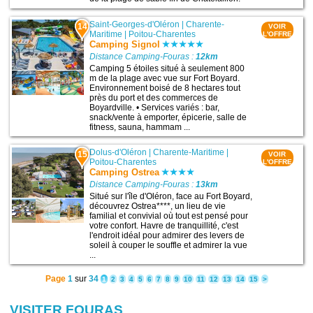
Saint-Georges-d'Oléron
|
Charente-
14
VOIR
Maritime
|
Poitou-Charentes
L'OFFRE
Camping Signol
Distance Camping-Fouras :
12km
Camping 5 étoiles situé à seulement 800
m de la plage avec vue sur Fort Boyard.
Environnement boisé de 8 hectares tout
près du port et des commerces de
Boyardville. • Services variés : bar,
snack/vente à emporter, épicerie, salle de
fitness, sauna, hammam ...
Dolus-d'Oléron
|
Charente-Maritime
|
15
VOIR
Poitou-Charentes
L'OFFRE
Camping Ostrea
Distance Camping-Fouras :
13km
Situé sur l'île d'Oléron, face au Fort Boyard,
découvrez Ostrea****, un lieu de vie
familial et convivial où tout est pensé pour
votre confort. Havre de tranquillité, c'est
l'endroit idéal pour admirer des levers de
soleil à couper le souffle et admirer la vue
...
Page
1
sur
34
1
2
3
4
5
6
7
8
9
10
11
12
13
14
15
>
VISITER FOURAS