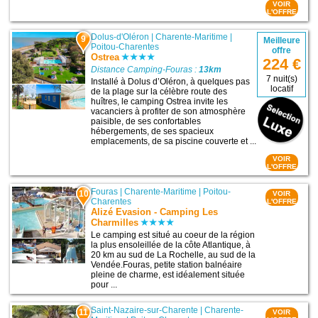
VOIR
L'OFFRE
Dolus-d'Oléron
|
Charente-Maritime
|
9
Meilleure
Poitou-Charentes
offre
Ostrea
224 €
Distance Camping-Fouras :
13km
7 nuit(s)
Installé à Dolus d’Oléron, à quelques pas
locatif
de la plage sur la célèbre route des
huîtres, le camping Ostrea invite les
vacanciers à profiter de son atmosphère
paisible, de ses confortables
hébergements, de ses spacieux
emplacements, de sa piscine couverte et ...
VOIR
L'OFFRE
Fouras
|
Charente-Maritime
|
Poitou-
10
VOIR
Charentes
L'OFFRE
Alizé Evasion - Camping Les
Charmilles
Le camping est situé au coeur de la région
la plus ensoleillée de la côte Atlantique, à
20 km au sud de La Rochelle, au sud de la
Vendée.Fouras, petite station balnéaire
pleine de charme, est idéalement située
pour ...
Saint-Nazaire-sur-Charente
|
Charente-
11
VOIR