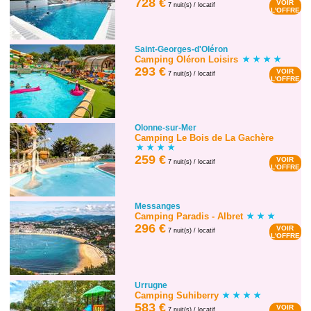
728 €
VOIR
7 nuit(s) / locatif
L'OFFRE
Saint-Georges-d'Oléron
Camping Oléron Loisirs
293 €
VOIR
7 nuit(s) / locatif
L'OFFRE
Olonne-sur-Mer
Camping Le Bois de La Gachère
259 €
VOIR
7 nuit(s) / locatif
L'OFFRE
Messanges
Camping Paradis - Albret
296 €
VOIR
7 nuit(s) / locatif
L'OFFRE
Urrugne
Camping Suhiberry
583 €
VOIR
7 nuit(s) / locatif