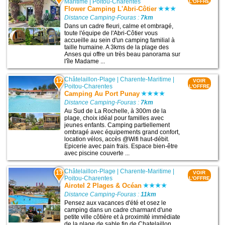
Maritime
|
Poitou-Charentes
L'OFFRE
Flower Camping L'Abri-Côtier
Distance Camping-Fouras :
7km
Dans un cadre fleuri, calme et ombragé,
toute l'équipe de l'Abri-Côtier vous
accueille au sein d'un camping familial à
taille humaine. A 3kms de la plage des
Anses qui offre un très beau panorama sur
l'île Madame ...
Châtelaillon-Plage
|
Charente-Maritime
|
12
VOIR
Poitou-Charentes
L'OFFRE
Camping Au Port Punay
Distance Camping-Fouras :
7km
Au Sud de La Rochelle, à 300m de la
plage, choix idéal pour familles avec
jeunes enfants. Camping partiellement
ombragé avec équipements grand confort,
location vélos, accès @Wifi haut-débit.
Epicerie avec pain frais. Espace bien-être
avec piscine couverte ...
Châtelaillon-Plage
|
Charente-Maritime
|
13
VOIR
Poitou-Charentes
L'OFFRE
Airotel 2 Plages & Océan
Distance Camping-Fouras :
11km
Pensez aux vacances d'été et osez le
camping dans un cadre charmant d'une
petite ville côtière et à proximité immédiate
de la plage de sable fin de Chatelaillon.