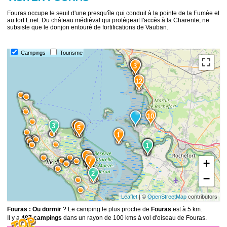
Fouras occupe le seuil d'une presqu'île qui conduit à la pointe de la Fumée et
au fort Enet. Du château médiéval qui protégeait l'accès à la Charente, ne
subsiste que le donjon entouré de fortifications de Vauban.
Campings
Tourisme
4
13
3
12
10
3
14
8
5
1
11
2
1
15
9
6
+
7
2
−
Leaflet
| ©
OpenStreetMap
contributors
Fouras : Ou dormir
? Le camping le plus proche de
Fouras
est à 5 km.
Il y a
497 campings
dans un rayon de 100 kms à vol d'oiseau de Fouras.