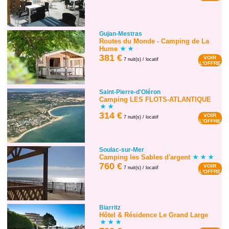
Gujan-Mestras
Routes du Monde - Camping de La
Hume
381 €
VOIR
7 nuit(s) / locatif
L'OFFRE
Saint-Pierre-d'Oléron
Camping LES FLOTS-ATLANTIQUE
314 €
VOIR
7 nuit(s) / locatif
L'OFFRE
Soulac-sur-Mer
Camping les Sables d'argent
760 €
VOIR
7 nuit(s) / locatif
L'OFFRE
Biarritz
Hôtel & Résidence Le Grand Large