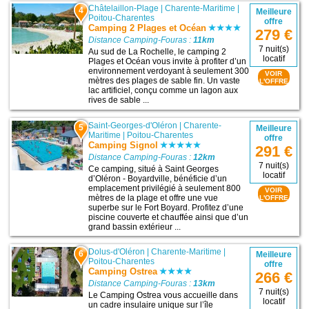
Châtelaillon-Plage
|
Charente-Maritime
|
4
Meilleure
Poitou-Charentes
offre
Camping 2 Plages et Océan
279 €
Distance Camping-Fouras :
11km
7 nuit(s)
Au sud de La Rochelle, le camping 2
locatif
Plages et Océan vous invite à profiter d’un
environnement verdoyant à seulement 300
VOIR
mètres des plages de sable fin. Un vaste
L'OFFRE
lac artificiel, conçu comme un lagon aux
rives de sable ...
Saint-Georges-d'Oléron
|
Charente-
5
Meilleure
Maritime
|
Poitou-Charentes
offre
Camping Signol
291 €
Distance Camping-Fouras :
12km
7 nuit(s)
Ce camping, situé à Saint Georges
locatif
d’Oléron - Boyardville, bénéficie d’un
emplacement privilégié à seulement 800
VOIR
mètres de la plage et offre une vue
L'OFFRE
superbe sur le Fort Boyard. Profitez d’une
piscine couverte et chauffée ainsi que d’un
grand bassin extérieur ...
Dolus-d'Oléron
|
Charente-Maritime
|
6
Meilleure
Poitou-Charentes
offre
Camping Ostrea
266 €
Distance Camping-Fouras :
13km
7 nuit(s)
Le Camping Ostrea vous accueille dans
locatif
un cadre insulaire unique sur l’île