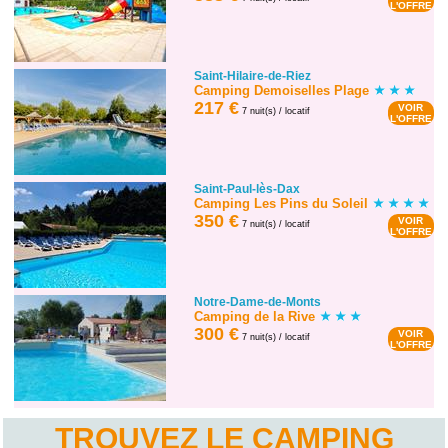
L'OFFRE
Saint-Hilaire-de-Riez
Camping Demoiselles Plage
217 €
VOIR
7 nuit(s) / locatif
L'OFFRE
Saint-Paul-lès-Dax
Camping Les Pins du Soleil
350 €
VOIR
7 nuit(s) / locatif
L'OFFRE
Notre-Dame-de-Monts
Camping de la Rive
300 €
VOIR
7 nuit(s) / locatif
L'OFFRE
TROUVEZ LE CAMPING