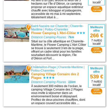
Au sein d’un parc arboré et fleuri de 5
locatif
hectares sur l’Île d’Oléron, ce camping
propose un espace aquatique extérieur
VOIR
chauffé avec toboggan et pataugeoire,
L'OFFRE
accessible de mi-mai à mi-septembre.
Idéalement situé à ...
Saint-Nazaire-sur-Charente
|
Charente-
2
Meilleure
Maritime
|
Poitou-Charentes
offre
Flower Camping L'Abri-Côtier
266 €
Distance Camping-Fouras :
7km
7 nuit(s)
Situé sur la côte atlantique en Charente-
locatif
Maritime, le Flower Camping L’Abri Côtier
se trouve à seulement 3 km de la plage,
VOIR
offrant un cadre idéal pour les familles
L'OFFRE
souhaitant découvrir la région, l’île
d’Oléron et Fort ...
Châtelaillon-Plage
|
Charente-Maritime
|
3
Meilleure
Poitou-Charentes
offre
Camping Village Corsaire des 2
539 €
Plages
7 nuit(s)
Distance Camping-Fouras :
11km
locatif
À seulement 300 mètres de l’océan, le
camping Village Corsaire des 2 Plages
VOIR
vous invite à séjourner dans un
L'OFFRE
environnement boisé et dépaysant.
Profitez de deux piscines chauffées, dont
un espace couvert accessible dès ...