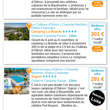
d’Oléron, à proximité des célèbres
VOIR
cabanes de la Baudissière. L’ambiance y
L'OFFRE
est chaleureuse et familiale, idéale pour se
ressourcer.Le site se distingue par sa
parfaite harmonie entre vie ...
Le Château-d'Oléron
|
Charente-Maritime
|
7
Meilleure
Poitou-Charentes
offre
Camping La Brande
301 €
Distance Camping-Fouras :
13km
7 nuit(s)
Ouvert du 8 avril au 6 novembre, le
locatif
camping La Brande se situe à seulement
300 m de la plage et à 2,5 km du Château
VOIR
d’Oléron. Idéal pour des vacances
L'OFFRE
familiales sur mesure, il propose des
prestations adaptées à tous.Le complexe
aquatique comprend une piscine ...
Saint-Georges-d'Oléron
|
Charente-
8
Meilleure
Maritime
|
Poitou-Charentes
offre
Signol
291 €
Distance Camping-Fouras :
12km
7 nuit(s)
C’est à n’en pas douter l’un des plus
locatif
beaux campings d’Oléron ! Signol, c’est
son nom, est situé à Boyardville, une
agréable station balnéaire dépendante de
la commune de Saint Georges d’Oléron
dont le nom dérive bien évidemment du
célèbre Fort Boyard… Membre du ...