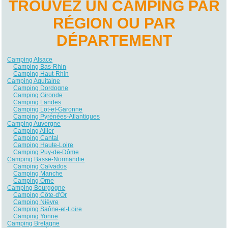
TROUVEZ UN CAMPING PAR
RÉGION OU PAR
DÉPARTEMENT
Camping Alsace
Camping Bas-Rhin
Camping Haut-Rhin
Camping Aquitaine
Camping Dordogne
Camping Gironde
Camping Landes
Camping Lot-et-Garonne
Camping Pyrénées-Atlantiques
Camping Auvergne
Camping Allier
Camping Cantal
Camping Haute-Loire
Camping Puy-de-Dôme
Camping Basse-Normandie
Camping Calvados
Camping Manche
Camping Orne
Camping Bourgogne
Camping Côte-d'Or
Camping Nièvre
Camping Saône-et-Loire
Camping Yonne
Camping Bretagne