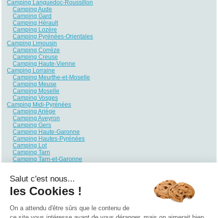
Camping Languedoc-Roussillon
Camping Aude
Camping Gard
Camping Hérault
Camping Lozère
Camping Pyrénées-Orientales
Camping Limousin
Camping Corrèze
Camping Creuse
Camping Haute-Vienne
Camping Lorraine
Camping Meurthe-et-Moselle
Camping Meuse
Camping Moselle
Camping Vosges
Camping Midi-Pyrénées
Camping Ariège
Camping Aveyron
Camping Gers
Camping Haute-Garonne
Camping Hautes-Pyrénées
Camping Lot
Camping Tarn
Camping Tarn-et-Garonne
Camping Nord-Pas-de-Calais
Camping Nord
Salut c'est nous...
Camping Pas-de-Calais
Camping Pays de la Loire
les Cookies !
Camping Loire-Atlantique
Camping Maine-et-Loire
Camping Mayenne
On a attendu d'être sûrs que le contenu de
Camping Sarthe
ce site vous intéresse avant de vous déranger, mais on aimerait bien