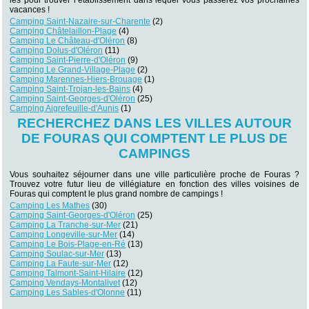
les pour trouver l’établissement dans lequel vous passerez vos prochaines
vacances !
Camping Saint-Nazaire-sur-Charente
(2)
Camping Châtelaillon-Plage
(4)
Camping Le Château-d'Oléron
(8)
Camping Dolus-d'Oléron
(11)
Camping Saint-Pierre-d'Oléron
(9)
Camping Le Grand-Village-Plage
(2)
Camping Marennes-Hiers-Brouage
(1)
Camping Saint-Trojan-les-Bains
(4)
Camping Saint-Georges-d'Oléron
(25)
Camping Aigrefeuille-d'Aunis
(1)
RECHERCHEZ DANS LES VILLES AUTOUR
DE FOURAS QUI COMPTENT LE PLUS DE
CAMPINGS
Vous souhaitez séjourner dans une ville particulière proche de Fouras ?
Trouvez votre futur lieu de villégiature en fonction des villes voisines de
Fouras qui comptent le plus grand nombre de campings !
Camping Les Mathes
(30)
Camping Saint-Georges-d'Oléron
(25)
Camping La Tranche-sur-Mer
(21)
Camping Longeville-sur-Mer
(14)
Camping Le Bois-Plage-en-Ré
(13)
Camping Soulac-sur-Mer
(13)
Camping La Faute-sur-Mer
(12)
Camping Talmont-Saint-Hilaire
(12)
Camping Vendays-Montalivet
(12)
Camping Les Sables-d'Olonne
(11)