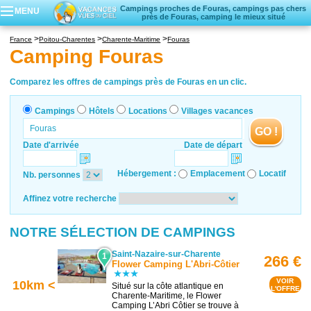
Campings proches de Fouras, campings pas chers
MENU
près de Fouras, camping le mieux situé
Campings
France
Poitou-Charentes
Charente-Maritime
Fouras
Hôtels
Camping Fouras
Locations vacances
Villages vacances
Comparez les offres de campings près de Fouras en un clic.
Campings
Hôtels
Locations
Villages vacances
GO !
Date d'arrivée
Date de départ
Hébergement :
Emplacement
Locatif
Nb. personnes
Affinez votre recherche
NOTRE SÉLECTION DE CAMPINGS
Saint-Nazaire-sur-Charente
1
266 €
Flower Camping L'Abri-Côtier
VOIR
10km <
Situé sur la côte atlantique en
L'OFFRE
Charente-Maritime, le Flower
Camping L’Abri Côtier se trouve à