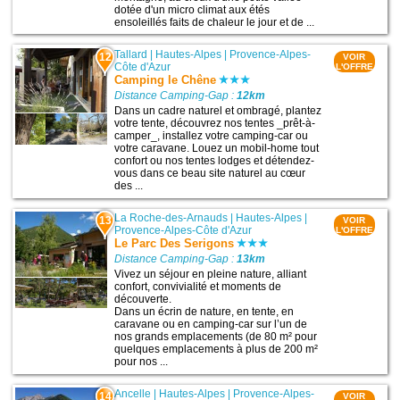
dotée d'un micro climat aux étés
ensoleillés faits de chaleur le jour et de ...
Tallard
|
Hautes-Alpes
|
Provence-Alpes-
12
VOIR
Côte d'Azur
L'OFFRE
Camping le Chêne
Distance Camping-Gap :
12km
Dans un cadre naturel et ombragé, plantez
votre tente, découvrez nos tentes _prêt-à-
camper_, installez votre camping-car ou
votre caravane. Louez un mobil-home tout
confort ou nos tentes lodges et détendez-
vous dans ce beau site naturel au cœur
des ...
La Roche-des-Arnauds
|
Hautes-Alpes
|
13
VOIR
Provence-Alpes-Côte d'Azur
L'OFFRE
Le Parc Des Serigons
Distance Camping-Gap :
13km
Vivez un séjour en pleine nature, alliant
confort, convivialité et moments de
découverte.
Dans un écrin de nature, en tente, en
caravane ou en camping-car sur l’un de
nos grands emplacements (de 80 m² pour
quelques emplacements à plus de 200 m²
pour nos ...
Ancelle
|
Hautes-Alpes
|
Provence-Alpes-
14
VOIR