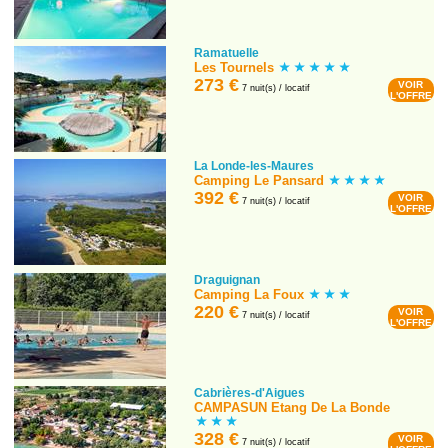
Ramatuelle
Les Tournels
273 €
VOIR
7 nuit(s) / locatif
L'OFFRE
La Londe-les-Maures
Camping Le Pansard
392 €
VOIR
7 nuit(s) / locatif
L'OFFRE
Draguignan
Camping La Foux
220 €
VOIR
7 nuit(s) / locatif
L'OFFRE
Cabrières-d'Aigues
CAMPASUN Etang De La Bonde
328 €
VOIR
7 nuit(s) / locatif