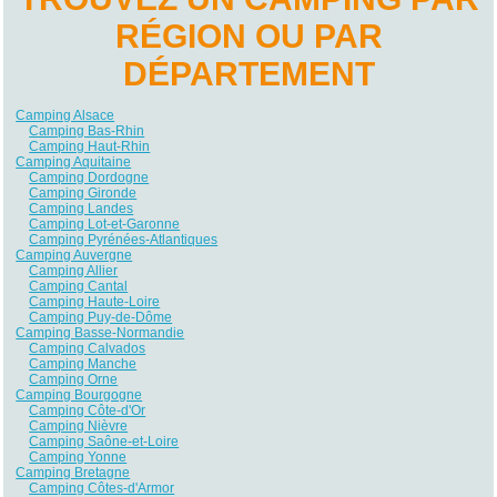
RÉGION OU PAR
DÉPARTEMENT
Camping Alsace
Camping Bas-Rhin
Camping Haut-Rhin
Camping Aquitaine
Camping Dordogne
Camping Gironde
Camping Landes
Camping Lot-et-Garonne
Camping Pyrénées-Atlantiques
Camping Auvergne
Camping Allier
Camping Cantal
Camping Haute-Loire
Camping Puy-de-Dôme
Camping Basse-Normandie
Camping Calvados
Camping Manche
Camping Orne
Camping Bourgogne
Camping Côte-d'Or
Camping Nièvre
Camping Saône-et-Loire
Camping Yonne
Camping Bretagne
Camping Côtes-d'Armor