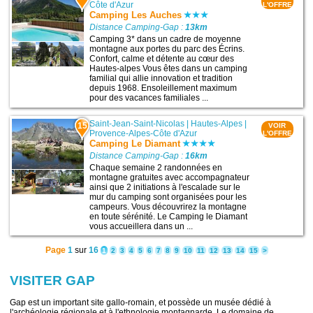
Côte d'Azur
L'OFFRE
Camping Les Auches
Distance Camping-Gap :
13km
Camping 3* dans un cadre de moyenne
montagne aux portes du parc des Écrins.
Confort, calme et détente au cœur des
Hautes-alpes Vous êtes dans un camping
familial qui allie innovation et tradition
depuis 1968. Ensoleillement maximum
pour des vacances familiales ...
Saint-Jean-Saint-Nicolas
|
Hautes-Alpes
|
15
VOIR
Provence-Alpes-Côte d'Azur
L'OFFRE
Camping Le Diamant
Distance Camping-Gap :
16km
Chaque semaine 2 randonnées en
montagne gratuites avec accompagnateur
ainsi que 2 initiations à l'escalade sur le
mur du camping sont organisées pour les
campeurs. Vous découvrirez la montagne
en toute sérénité. Le Camping le Diamant
vous accueillera dans un ...
Page
1
sur
16
1
2
3
4
5
6
7
8
9
10
11
12
13
14
15
>
VISITER GAP
Gap est un important site gallo-romain, et possède un musée dédié à
l'archéologie régionale et à l'ethnologie montagnarde. Le domaine de