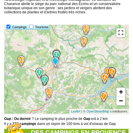
Charance abrite le siège du parc national des Écrins et un conservatoire
botanique unique en son genre : ses jardins et vergers abritent des
collections de plantes et d'arbres fruités très riches.
Campings
Tourisme
15
14
10
9
1
1
13
5
8
6
2
3
4
11
3
2
+
12
7
−
Leaflet
| ©
OpenStreetMap
contributors
Gap : Ou dormir
? Le camping le plus proche de
Gap
est à 2 km.
Il y a
233 campings
dans un rayon de 100 kms à vol d'oiseau de Gap.
DES CAMPINGS EN PROVENCE