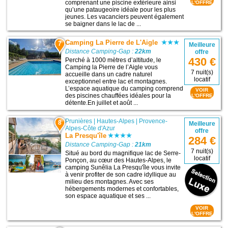
comprenant une piscine extérieure ainsi
L'OFFRE
qu’une pataugeoire idéale pour les plus
jeunes. Les vacanciers peuvent également
se baigner dans le lac de ...
Camping La Pierre de L'Aigle
7
Meilleure
Distance Camping-Gap :
22km
offre
430 €
Perché à 1000 mètres d’altitude, le
Camping la Pierre de l’Aigle vous
7 nuit(s)
accueille dans un cadre naturel
locatif
exceptionnel entre lac et montagnes.
L’espace aquatique du camping comprend
VOIR
des piscines chauffées idéales pour la
L'OFFRE
détente.En juillet et août ...
Prunières
|
Hautes-Alpes
|
Provence-
8
Meilleure
Alpes-Côte d'Azur
offre
La Presqu'île
284 €
Distance Camping-Gap :
21km
7 nuit(s)
Situé au bord du magnifique lac de Serre-
locatif
Ponçon, au cœur des Hautes-Alpes, le
camping Sunêlia La Presqu'île vous invite
à venir profiter de son cadre idyllique au
milieu des montagnes. Avec ses
hébergements modernes et confortables,
son espace aquatique et ses ...
VOIR
L'OFFRE