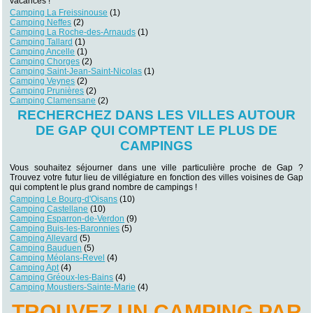
vacances !
Camping La Freissinouse
(1)
Camping Neffes
(2)
Camping La Roche-des-Arnauds
(1)
Camping Tallard
(1)
Camping Ancelle
(1)
Camping Chorges
(2)
Camping Saint-Jean-Saint-Nicolas
(1)
Camping Veynes
(2)
Camping Prunières
(2)
Camping Clamensane
(2)
RECHERCHEZ DANS LES VILLES AUTOUR
DE GAP QUI COMPTENT LE PLUS DE
CAMPINGS
Vous souhaitez séjourner dans une ville particulière proche de Gap ?
Trouvez votre futur lieu de villégiature en fonction des villes voisines de Gap
qui comptent le plus grand nombre de campings !
Camping Le Bourg-d'Oisans
(10)
Camping Castellane
(10)
Camping Esparron-de-Verdon
(9)
Camping Buis-les-Baronnies
(5)
Camping Allevard
(5)
Camping Bauduen
(5)
Camping Méolans-Revel
(4)
Camping Apt
(4)
Camping Gréoux-les-Bains
(4)
Camping Moustiers-Sainte-Marie
(4)
TROUVEZ UN CAMPING PAR