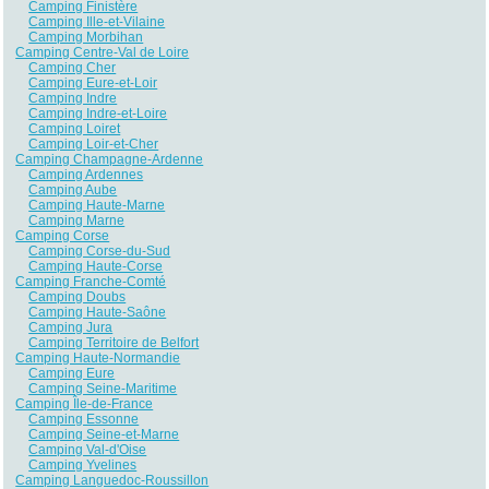
Camping Finistère
Camping Ille-et-Vilaine
Camping Morbihan
Camping Centre-Val de Loire
Camping Cher
Camping Eure-et-Loir
Camping Indre
Camping Indre-et-Loire
Camping Loiret
Camping Loir-et-Cher
Camping Champagne-Ardenne
Camping Ardennes
Camping Aube
Camping Haute-Marne
Camping Marne
Camping Corse
Camping Corse-du-Sud
Camping Haute-Corse
Camping Franche-Comté
Camping Doubs
Camping Haute-Saône
Camping Jura
Camping Territoire de Belfort
Camping Haute-Normandie
Camping Eure
Camping Seine-Maritime
Camping Île-de-France
Camping Essonne
Camping Seine-et-Marne
Camping Val-d'Oise
Camping Yvelines
Camping Languedoc-Roussillon