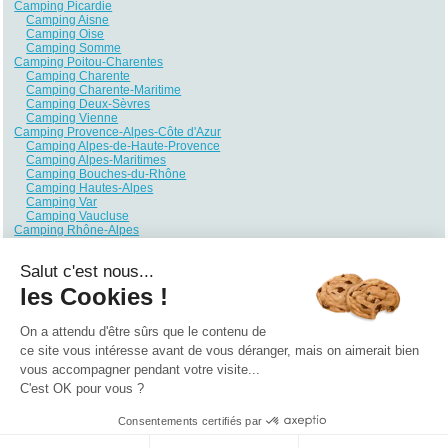
Camping Picardie
Camping Aisne
Camping Oise
Camping Somme
Camping Poitou-Charentes
Camping Charente
Camping Charente-Maritime
Camping Deux-Sèvres
Camping Vienne
Camping Provence-Alpes-Côte d'Azur
Camping Alpes-de-Haute-Provence
Camping Alpes-Maritimes
Camping Bouches-du-Rhône
Camping Hautes-Alpes
Camping Var
Camping Vaucluse
Camping Rhône-Alpes
Camping Ain
Camping Ardèche
Salut c'est nous...
Camping Drôme
Camping Haute-Savoie
les Cookies !
Camping Isère
Camping Loire
Camping Rhône
On a attendu d'être sûrs que le contenu de
Camping Savoie
ce site vous intéresse avant de vous déranger, mais on aimerait bien
vous accompagner pendant votre visite...
Qui sommes nous ?
|
Contactez-nous
|
Nos partenaires
C'est OK pour vous ?
Campings
Hôtels
Locations vacances
Villages vacances
Guides
Consentements certifiés par
©2021 Vacances Vues du Ciel