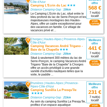
Côte d'Azur
offre
Camping L'Ecrin du Lac
568 €
Distance Camping-Gap :
19km
7 nuit(s)
Le Camping L’Ecrin du Lac, situé entre le
locatif
bleu profond du lac de Serre-Ponçon et les
majestueuses montagnes des Hautes-
VOIR
Alpes, offre un cadre exceptionnel pour
L'OFFRE
des vacances en famille. Ce village de
vacances privé et ...
Chorges
|
Hautes-Alpes
|
Provence-Alpes-
5
Meilleure
Côte d'Azur
offre
Camping Vacances André Trigano -
441 €
Baie de la Chapelle
7 nuit(s)
Distance Camping-Gap :
20km
locatif
Situé à seulement 300 mètres du lac de
Serre-Ponçon, le camping Vacances André
VOIR
Trigano "Baie de la Chapelle" à Chorges
L'OFFRE
offre un accès privilégié à une grande
variété d'activités nautiques telles que la
voile, le paddle ...
Prunières
|
Hautes-Alpes
|
Provence-
6
Meilleure
Alpes-Côte d'Azur
offre
Camping Sunêlia La Presqu'île
231 €
7 nuit(s)
Distance Camping-Gap :
21km
locatif
Au sein du camping Sunêlia La Presqu’île,
profitez d’un espace aquatique
VOIR