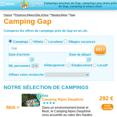
Campings proches de Gap, campings pas chers près
MENU
de Gap, camping le mieux situé
Campings
France
Provence-Alpes-Côte d'Azur
Hautes-Alpes
Gap
Hôtels
Camping Gap
Locations vacances
Villages vacances
Comparez les offres de campings près de Gap en un clic.
Campings
Hôtels
Locations
Villages vacances
GO !
Date d'arrivée
Date de départ
Hébergement :
Emplacement
Locatif
Nb. personnes
Affinez votre recherche
NOTRE SÉLECTION DE CAMPINGS
Gap
1
292 €
Camping Alpes Dauphine
VOIR
5km <
Dans un environnement boisé et
L'OFFRE
fleuri, le Camping Alpes Dauphiné
vous accueille au cœur des Hautes-