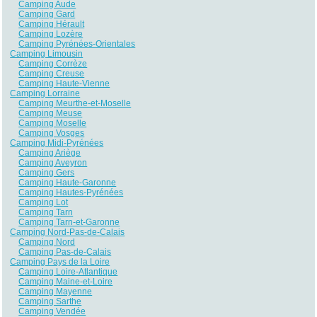
Camping Aude
Camping Gard
Camping Hérault
Camping Lozère
Camping Pyrénées-Orientales
Camping Limousin
Camping Corrèze
Camping Creuse
Camping Haute-Vienne
Camping Lorraine
Camping Meurthe-et-Moselle
Camping Meuse
Camping Moselle
Camping Vosges
Camping Midi-Pyrénées
Camping Ariège
Camping Aveyron
Camping Gers
Camping Haute-Garonne
Camping Hautes-Pyrénées
Camping Lot
Camping Tarn
Camping Tarn-et-Garonne
Camping Nord-Pas-de-Calais
Camping Nord
Camping Pas-de-Calais
Camping Pays de la Loire
Camping Loire-Atlantique
Camping Maine-et-Loire
Camping Mayenne
Camping Sarthe
Camping Vendée