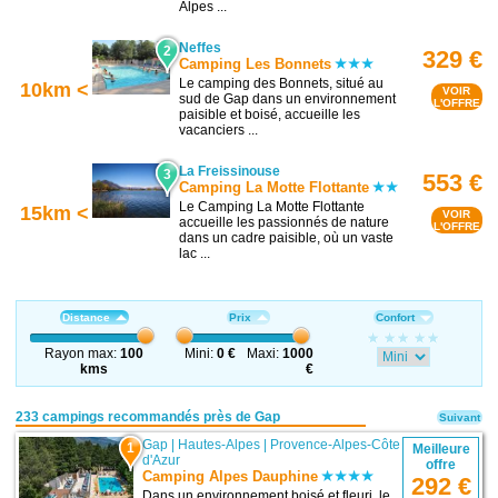
Alpes ...
Neffes
2
329 €
Camping Les Bonnets
Le camping des Bonnets, situé au
10km <
VOIR
sud de Gap dans un environnement
L'OFFRE
paisible et boisé, accueille les
vacanciers ...
La Freissinouse
3
553 €
Camping La Motte Flottante
Le Camping La Motte Flottante
15km <
VOIR
accueille les passionnés de nature
L'OFFRE
dans un cadre paisible, où un vaste
lac ...
Distance
Prix
Confort
Rayon max:
100
Mini:
0 €
Maxi:
1000
kms
€
233 campings recommandés près de Gap
Suivant
Gap
|
Hautes-Alpes
|
Provence-Alpes-Côte
1
Meilleure
d'Azur
offre
Camping Alpes Dauphine
292 €
Dans un environnement boisé et fleuri, le