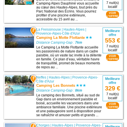
7 nuit(s)
Camping Alpes Dauphiné vous accueille
locatif
au cœur des Hautes-Alpes, tout près du
Parc National des Écrins. Vous pourrez
VOIR
profiter d’une piscine extérieure,
L'OFFRE
accessible du 15 avril au ...
La Freissinouse
|
Hautes-Alpes
|
2
Meilleure
Provence-Alpes-Côte d'Azur
offre
Camping La Motte Flottante
553 €
Distance Camping-Gap :
7km
7 nuit(s)
Le Camping La Motte Flottante accueille
locatif
les passionnés de nature dans un cadre
paisible, où un vaste lac invite à la détente
VOIR
en famille. Ce plan d’eau, véritable havre
L'OFFRE
de tranquillité, promet de beaux moments
de repos au ...
Neffes
|
Hautes-Alpes
|
Provence-Alpes-
3
Meilleure
Côte d'Azur
offre
Camping Les Bonnets
329 €
Distance Camping-Gap :
8km
7 nuit(s)
Le camping des Bonnets, situé au sud de
locatif
Gap dans un environnement paisible et
boisé, accueille les vacanciers dans une
VOIR
ambiance familiale. Une piscine extérieure
L'OFFRE
et une pataugeoire sont à disposition pour
se rafraîchir et amuser petits et grands ...
Chorges
|
Hautes-Alpes
|
Provence-Alpes-
4
Meilleure