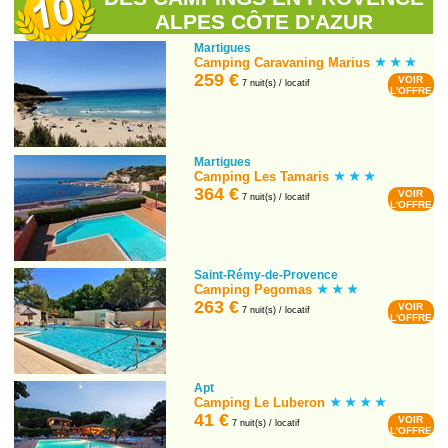
ALPES CÔTE D'AZUR
Martigues
Camping Caravaning Marius
259 €
VOIR
7 nuit(s) / locatif
L'OFFRE
Martigues
Camping Les Tamaris
364 €
VOIR
7 nuit(s) / locatif
L'OFFRE
Saint-Rémy-de-Provence
Camping Pegomas
263 €
VOIR
7 nuit(s) / locatif
L'OFFRE
Apt
Camping Le Luberon
41 €
VOIR
7 nuit(s) / locatif
L'OFFRE