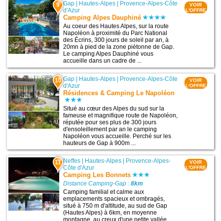
Gap
|
Hautes-Alpes
|
Provence-Alpes-Côte
9
VOIR
d'Azur
L'OFFRE
Camping Alpes Dauphiné
Au coeur des Hautes Alpes, sur la route
Napoléon à proximité du Parc National
des Écrins, 300 jours de soleil par an, à
20mn à pied de la zone piétonne de Gap.
Le camping Alpes Dauphiné vous
accueille dans un cadre de ...
Gap
|
Hautes-Alpes
|
Provence-Alpes-Côte
10
VOIR
d'Azur
L'OFFRE
Résidences & Camping Le Napoléon
Situé au cœur des Alpes du sud sur la
fameuse et magnifique route de Napoléon,
réputée pour ses plus de 300 jours
d'ensoleillement par an le camping
Napoléon vous accueille. Perché sur les
hauteurs de Gap à 900m ...
Neffes
|
Hautes-Alpes
|
Provence-Alpes-
11
VOIR
Côte d'Azur
L'OFFRE
Camping Les Bonnets
Distance Camping-Gap :
8km
Camping familial et calme aux
emplacements spacieux et ombragés,
situé à 750 m d'altitude, au sud de Gap
(Hautes Alpes) à 6km, en moyenne
montagne, au creux d'une petite vallée