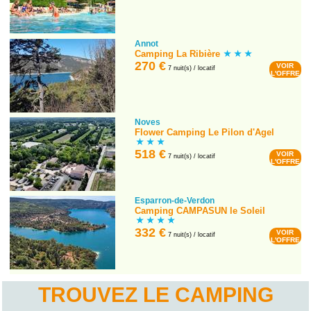
Annot
Camping La Ribière
270 €
VOIR
7 nuit(s) / locatif
L'OFFRE
Noves
Flower Camping Le Pilon d'Agel
518 €
VOIR
7 nuit(s) / locatif
L'OFFRE
Esparron-de-Verdon
Camping CAMPASUN le Soleil
332 €
VOIR
7 nuit(s) / locatif
L'OFFRE
TROUVEZ LE CAMPING