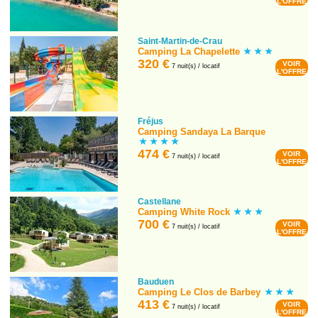
L'OFFRE
Saint-Martin-de-Crau
Camping La Chapelette
320 €
VOIR
7 nuit(s) / locatif
L'OFFRE
Fréjus
Camping Sandaya La Barque
474 €
VOIR
7 nuit(s) / locatif
L'OFFRE
Castellane
Camping White Rock
700 €
VOIR
7 nuit(s) / locatif
L'OFFRE
Bauduen
Camping Le Clos de Barbey
413 €
VOIR
7 nuit(s) / locatif
L'OFFRE