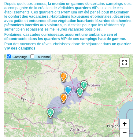
Depuis quelques années,
la montée en gamme de certains campings
s’est
accompagnée de la création de véritables
quartiers VIP
au sein de ces
établissements. Ces quartiers dits
Premium
ont été pensé pour
maximiser
le confort des vacanciers. Habitations luxueuses et originales, décorées
avec goûts et entourées d’une végétation luxuriante lézardée de chemins
piétonniers interdits aux voitures
, tout est fait pour que les résidents s’y
sentent bien et passent les meilleures vacances possibles.
Fontaines, cascades ou ruisseaux assurent une ambiance zen et
décontractée dans les quartiers VIP de ces campings haut de gamme.
Pour des vacances de rêves, choisissez donc de séjourner dans
un quartier
VIP des campings
!
Campings
Tourisme
3
1
1
5
3
4
2
2
+
−