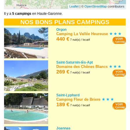
Leaflet
| ©
OpenStreetMap
contributors
Il y a
5 campings
en Haute-Garonne.
NOS BONS PLANS CAMPINGS
Orgon
Camping La Vallée Heureuse
440 €
VOIR
7 nuit(s) / locatif
L'OFFRE
Saint-Saturnin-lès-Apt
Domaine des Chênes Blancs
269 €
VOIR
7 nuit(s) / locatif
L'OFFRE
Saint-Lyphard
Camping Fleur de Briere
189 €
VOIR
7 nuit(s) / locatif
L'OFFRE
Joannas