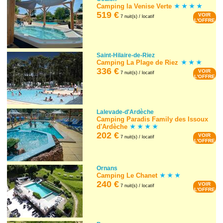
Camping la Venise Verte
519 €
VOIR
7 nuit(s) / locatif
L'OFFRE
Saint-Hilaire-de-Riez
Camping La Plage de Riez
336 €
VOIR
7 nuit(s) / locatif
L'OFFRE
Lalevade-d'Ardèche
Camping Paradis Family des Issoux
d'Ardèche
202 €
VOIR
7 nuit(s) / locatif
L'OFFRE
Ornans
Camping Le Chanet
240 €
VOIR
7 nuit(s) / locatif
L'OFFRE