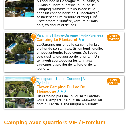
Au coeur de la Gascogne toulousaine, à
35 kms au nord-ouest de Toulouse, le
Camping Namasté **** vous accueille
dans un espace boisé de 10 hectares où
se mêlent nature, verdure et tranquillité.
Entre ombre et lumière, verdure et sous-
bois, fraicheurs et délices ...
Palaminy
|
Haute-Garonne
|
Midi-Pyrénées
4
VOIR
Camping Le Plantaurel
L'OFFRE
La Garonne qui longe le camping lui fait
profiter de son air frais. Si l'on tend l'oreille,
on peut entendre l'eau courir. De l'autre
côté c'est la forêt qui borde le terrain. Un
œil averti saura guetter les animaux
sauvages et profiter de la flore et de la
faune ...
Montgeard
|
Haute-Garonne
|
Midi-
5
VOIR
Pyrénées
L'OFFRE
Flower Camping Du Lac De
Thésauque
Un camping près de Toulouse ? Evadez-
vous le temps d’une nuit, un week-end, au
bord du lac de la Thésauque à Nailloux.
Camping avec Quartiers VIP / Premium