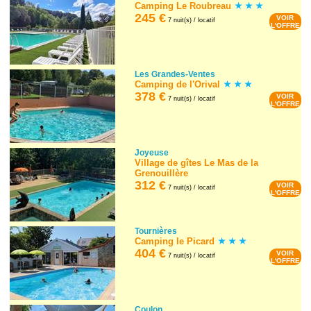
Camping Le Roubreau
245 €
VOIR
7 nuit(s) / locatif
L'OFFRE
Les Grandes-Ventes
Camping de l'Orival
378 €
VOIR
7 nuit(s) / locatif
L'OFFRE
Joyeuse
Village de gîtes Le Mas de la
Grenouillère
312 €
VOIR
7 nuit(s) / locatif
L'OFFRE
Tournières
Camping le Picard
404 €
VOIR
7 nuit(s) / locatif
L'OFFRE
Coulon