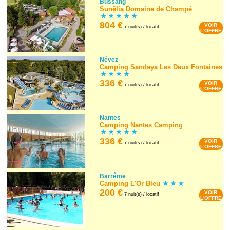
Bussang
Sunêlia Domaine de Champé
804 €
VOIR
7 nuit(s) / locatif
L'OFFRE
Névez
Camping Sandaya Les Deux Fontaines
336 €
VOIR
7 nuit(s) / locatif
L'OFFRE
Nantes
Camping Nantes Camping
336 €
VOIR
7 nuit(s) / locatif
L'OFFRE
Barrême
Camping L'Or Bleu
200 €
VOIR
7 nuit(s) / locatif
L'OFFRE