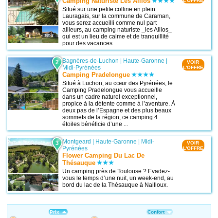
Camping Naturiste Les Aillos
L'OFFRE
Situé sur une petite colline en plein
Lauragais, sur la commune de Caraman,
vous serez accueilli comme nul part
ailleurs, au camping naturiste _les Aillos_
qui est un lieu de calme et de tranquillité
pour des vacances ...
Bagnères-de-Luchon
|
Haute-Garonne
|
2
VOIR
Midi-Pyrénées
L'OFFRE
Camping Pradelongue
Situé à Luchon, au cœur des Pyrénées, le
Camping Pradelongue vous accueille
dans un cadre naturel exceptionnel,
propice à la détente comme à l’aventure. À
deux pas de l’Espagne et des plus beaux
sommets de la région, ce camping 4
étoiles bénéficie d’une ...
Montgeard
|
Haute-Garonne
|
Midi-
3
VOIR
Pyrénées
L'OFFRE
Flower Camping Du Lac De
Thésauque
Un camping près de Toulouse ? Evadez-
vous le temps d’une nuit, un week-end, au
bord du lac de la Thésauque à Nailloux.
Prix
Confort