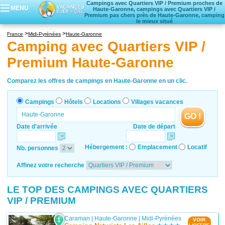
Campings avec Quartiers VIP / Premium proches de
MENU
Haute-Garonne, campings avec Quartiers VIP /
Premium pas chers près de Haute-Garonne, camping
le mieux situé
Campings
France
Midi-Pyrénées
Haute-Garonne
Hôtels
Camping avec Quartiers VIP /
Locations vacances
Premium Haute-Garonne
Villages vacances
Comparez les offres de campings en Haute-Garonne en un clic.
Campings
Hôtels
Locations
Villages vacances
GO !
Date d'arrivée
Date de départ
Hébergement :
Emplacement
Locatif
Nb. personnes
Affinez votre recherche
LE TOP DES CAMPINGS AVEC QUARTIERS
VIP / PREMIUM
Caraman
|
Haute-Garonne
|
Midi-Pyrénées
1
VOIR