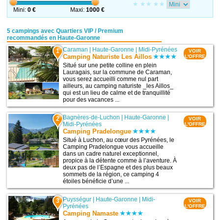
Mini:
0 €
Maxi:
1000 €
5 campings avec Quartiers VIP / Premium
recommandés en Haute-Garonne
Caraman
|
Haute-Garonne
|
Midi-Pyrénées
1
VOIR
Camping Naturiste Les Aillos
L'OFFRE
Situé sur une petite colline en plein
Lauragais, sur la commune de Caraman,
vous serez accueilli comme nul part
ailleurs, au camping naturiste _les Aillos_
qui est un lieu de calme et de tranquillité
pour des vacances ...
Bagnères-de-Luchon
|
Haute-Garonne
|
2
VOIR
Midi-Pyrénées
L'OFFRE
Camping Pradelongue
Situé à Luchon, au cœur des Pyrénées, le
Camping Pradelongue vous accueille
dans un cadre naturel exceptionnel,
propice à la détente comme à l’aventure. À
deux pas de l’Espagne et des plus beaux
sommets de la région, ce camping 4
étoiles bénéficie d’une ...
Puysségur
|
Haute-Garonne
|
Midi-
3
VOIR
Pyrénées
L'OFFRE
Camping Namaste