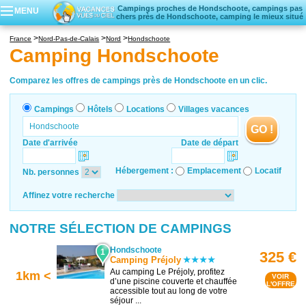
Campings proches de Hondschoote, campings pas
MENU
chers près de Hondschoote, camping le mieux situé
Campings
France
Nord-Pas-de-Calais
Nord
Hondschoote
Hôtels
Camping Hondschoote
Locations vacances
Villages vacances
Comparez les offres de campings près de Hondschoote en un clic.
Campings
Hôtels
Locations
Villages vacances
GO !
Date d'arrivée
Date de départ
Hébergement :
Emplacement
Locatif
Nb. personnes
Affinez votre recherche
NOTRE SÉLECTION DE CAMPINGS
Hondschoote
1
325 €
Camping Préjoly
Au camping Le Préjoly, profitez
1km <
VOIR
d’une piscine couverte et chauffée
L'OFFRE
accessible tout au long de votre
séjour ...