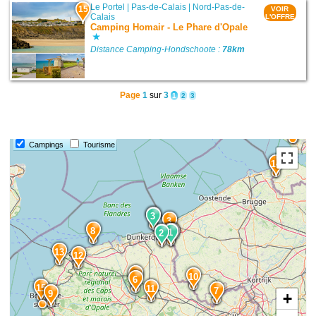
Le Portel
|
Pas-de-Calais
|
Nord-Pas-de-
15
VOIR
Calais
L'OFFRE
Camping Homair - Le Phare d'Opale
Distance Camping-Hondschoote :
78km
Page
1
sur
3
1
2
3
Campings
Tourisme
14
4
3
3
8
1
1
2
2
13
12
5
10
6
15
11
7
9
+