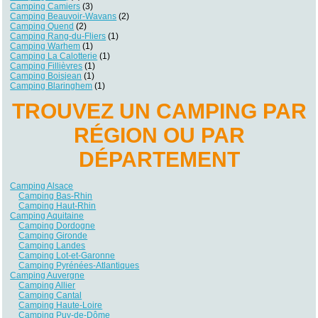
Camping Camiers
(3)
Camping Beauvoir-Wavans
(2)
Camping Quend
(2)
Camping Rang-du-Fliers
(1)
Camping Warhem
(1)
Camping La Calotterie
(1)
Camping Fillièvres
(1)
Camping Boisjean
(1)
Camping Blaringhem
(1)
TROUVEZ UN CAMPING PAR
RÉGION OU PAR
DÉPARTEMENT
Camping Alsace
Camping Bas-Rhin
Camping Haut-Rhin
Camping Aquitaine
Camping Dordogne
Camping Gironde
Camping Landes
Camping Lot-et-Garonne
Camping Pyrénées-Atlantiques
Camping Auvergne
Camping Allier
Camping Cantal
Camping Haute-Loire
Camping Puy-de-Dôme