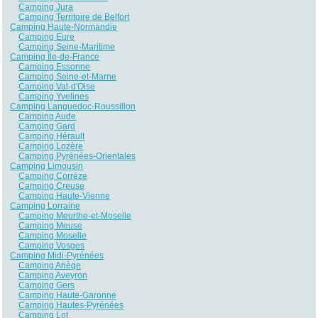
Camping Jura
Camping Territoire de Belfort
Camping Haute-Normandie
Camping Eure
Camping Seine-Maritime
Camping Île-de-France
Camping Essonne
Camping Seine-et-Marne
Camping Val-d'Oise
Camping Yvelines
Camping Languedoc-Roussillon
Camping Aude
Camping Gard
Camping Hérault
Camping Lozère
Camping Pyrénées-Orientales
Camping Limousin
Camping Corrèze
Camping Creuse
Camping Haute-Vienne
Camping Lorraine
Camping Meurthe-et-Moselle
Camping Meuse
Camping Moselle
Camping Vosges
Camping Midi-Pyrénées
Camping Ariège
Camping Aveyron
Camping Gers
Camping Haute-Garonne
Camping Hautes-Pyrénées
Camping Lot