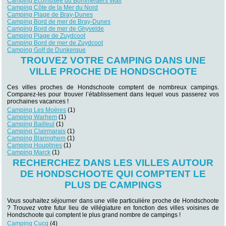
Camping Ecomusée du Bommelaers Wall
Camping Côte de la Mer du Nord
Camping Plage de Bray-Dunes
Camping Bord de mer de Bray-Dunes
Camping Bord de mer de Ghyvelde
Camping Plage de Zuydcoot
Camping Bord de mer de Zuydcoot
Camping Golf de Dunkerque
TROUVEZ VOTRE CAMPING DANS UNE
VILLE PROCHE DE HONDSCHOOTE
Ces villes proches de Hondschoote comptent de nombreux campings.
Comparez-les pour trouver l’établissement dans lequel vous passerez vos
prochaines vacances !
Camping Les Moëres
(1)
Camping Warhem
(1)
Camping Bailleul
(1)
Camping Clairmarais
(1)
Camping Blaringhem
(1)
Camping Houplines
(1)
Camping Marck
(1)
RECHERCHEZ DANS LES VILLES AUTOUR
DE HONDSCHOOTE QUI COMPTENT LE
PLUS DE CAMPINGS
Vous souhaitez séjourner dans une ville particulière proche de Hondschoote
? Trouvez votre futur lieu de villégiature en fonction des villes voisines de
Hondschoote qui comptent le plus grand nombre de campings !
Camping Cucq
(4)