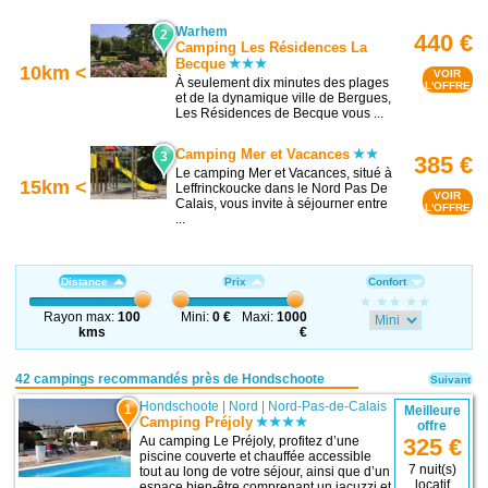
Warhem
2
440 €
Camping Les Résidences La
Becque
10km <
VOIR
À seulement dix minutes des plages
L'OFFRE
et de la dynamique ville de Bergues,
Les Résidences de Becque vous ...
Camping Mer et Vacances
3
385 €
Le camping Mer et Vacances, situé à
15km <
Leffrinckoucke dans le Nord Pas De
VOIR
Calais, vous invite à séjourner entre
L'OFFRE
...
Distance
Prix
Confort
Rayon max:
100
Mini:
0 €
Maxi:
1000
kms
€
42 campings recommandés près de Hondschoote
Suivant
Hondschoote
|
Nord
|
Nord-Pas-de-Calais
1
Meilleure
Camping Préjoly
offre
Au camping Le Préjoly, profitez d’une
325 €
piscine couverte et chauffée accessible
7 nuit(s)
tout au long de votre séjour, ainsi que d’un
locatif
espace bien-être comprenant un jacuzzi et