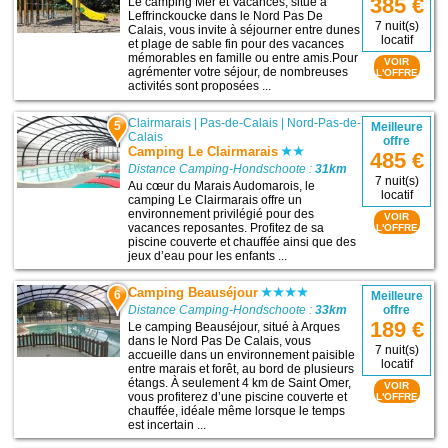
385 €
Le camping Mer et Vacances, situé à
Leffrinckoucke dans le Nord Pas De
7 nuit(s)
Calais, vous invite à séjourner entre dunes
locatif
et plage de sable fin pour des vacances
mémorables en famille ou entre amis.Pour
VOIR
agrémenter votre séjour, de nombreuses
L'OFFRE
activités sont proposées ...
Clairmarais
|
Pas-de-Calais
|
Nord-Pas-de-
5
Meilleure
Calais
offre
Camping Le Clairmarais
485 €
Distance Camping-Hondschoote :
31km
7 nuit(s)
Au cœur du Marais Audomarois, le
locatif
camping Le Clairmarais offre un
environnement privilégié pour des
VOIR
vacances reposantes. Profitez de sa
L'OFFRE
piscine couverte et chauffée ainsi que des
jeux d’eau pour les enfants ...
Camping Beauséjour
6
Meilleure
Distance Camping-Hondschoote :
33km
offre
189 €
Le camping Beauséjour, situé à Arques
dans le Nord Pas De Calais, vous
7 nuit(s)
accueille dans un environnement paisible
locatif
entre marais et forêt, au bord de plusieurs
étangs. À seulement 4 km de Saint Omer,
VOIR
vous profiterez d’une piscine couverte et
L'OFFRE
chauffée, idéale même lorsque le temps
est incertain ...