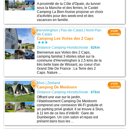
A proximité de la Côte d'Opale, du tunnel
sous la Manche et des ferries, le Castel
Camping La Bien Assise propose un choix
d'activités pour des week-end et des
vacances en famille.
Hervelinghen
|
Pas-de-Calais
|
Nord-Pas-
13
VOIR
de-Calais
L'OFFRE
Camping Les Voiles des 2 Caps
Distance Camping-Hondschoote :
62km
Bienvenue aux Voiles des 2 Caps,
camping familial 3 étoiles situé sur la
commune d'Hervelinghen à 2,5 kms de la
très belle baie de Wissant, au coeur d'un
Grand Site De France : La Terre des 2
Caps. Nature ...
Sluis
|
Zeeland
14
VOIR
Camping De Meidoorn
L'OFFRE
Distance Camping-Hondschoote :
67km
Offrant une vue sur le jardin,
l’établissement Camping De Meidoorn
comprend une connexion Wi-Fi gratuite et
un parking privé gratuit. Il se trouve à Sluis,
à 11 km de ce lieu d’intérêt : Gare de
Duinbergen. Un coin salon et repas est
présent dans tous les ...