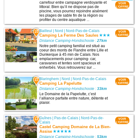
carrefour entre campagne verdoyante et
VOIR
littoral. Bien qu’il ne dispose pas de
L'OFFRE
piscine, vous pourrez rejoindre aisément
les plages de sable fin de la région ou
profiter du centre aquatique ...
Bailleul
|
Nord
|
Nord-Pas-de-Calais
10
VOIR
Camping La Ferme Des Saules
L'OFFRE
Distance Camping-Hondschoote :
27km
Notre petit camping familial est situé au
coeur des monts de Flandre entre Lille et
Dunkerque à 45 min de Calais. Nos
emplacements pour camping- car,
caravanes et tentes sont spacieux et
enherbés. Vous retrouverez sur ...
Blaringhem
|
Nord
|
Nord-Pas-de-Calais
11
VOIR
Camping La Papelutte
L'OFFRE
Distance Camping-Hondschoote :
33km
Le Domaine de la Papelutte, c’est
l’alliance parfaite entre nature, détente et
plaisir.
Guînes
|
Pas-de-Calais
|
Nord-Pas-de-
12
VOIR
Calais
L'OFFRE
Castel Camping Domaine de La Bien-
Assise
Distance Camping-Hondschoote :
53km