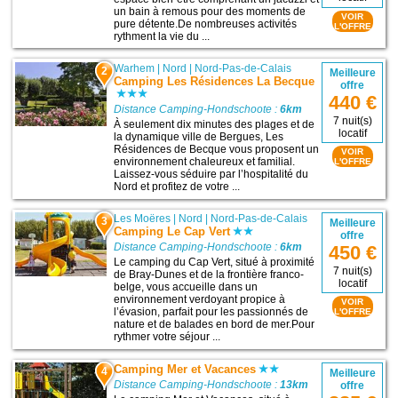
un bain à remous pour des moments de
VOIR
pure détente.De nombreuses activités
L'OFFRE
rythment la vie du ...
Warhem
|
Nord
|
Nord-Pas-de-Calais
2
Meilleure
Camping Les Résidences La Becque
offre
440 €
Distance Camping-Hondschoote :
6km
7 nuit(s)
À seulement dix minutes des plages et de
locatif
la dynamique ville de Bergues, Les
Résidences de Becque vous proposent un
VOIR
environnement chaleureux et familial.
L'OFFRE
Laissez-vous séduire par l’hospitalité du
Nord et profitez de votre ...
Les Moëres
|
Nord
|
Nord-Pas-de-Calais
3
Meilleure
Camping Le Cap Vert
offre
Distance Camping-Hondschoote :
6km
450 €
Le camping du Cap Vert, situé à proximité
7 nuit(s)
de Bray-Dunes et de la frontière franco-
locatif
belge, vous accueille dans un
environnement verdoyant propice à
VOIR
l’évasion, parfait pour les passionnés de
L'OFFRE
nature et de balades en bord de mer.Pour
rythmer votre séjour ...
Camping Mer et Vacances
4
Meilleure
Distance Camping-Hondschoote :
13km
offre