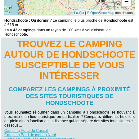
−
Leaflet
| ©
OpenStreetMap
contributors
Hondschoote : Ou dormir
? Le camping le plus proche de
Hondschoote
est
à 615 m.
Il y a
42 campings
dans un rayon de 100 kms à vol d'oiseau de
Hondschoote.
TROUVEZ LE CAMPING
AUTOUR DE HONDSCHOOTE
SUSCEPTIBLE DE VOUS
INTÉRESSER
COMPAREZ LES CAMPINGS À PROXIMITÉ
DES SITES TOURISTIQUES DE
HONDSCHOOTE
Vous souhaitez séjourner dans un camping à Hondschoote se trouvant à
proximité d’un lieu touristique en particulier ? Comparez différents hôteliers
de plein air en fonction de la distance qui les sépare des sites touristiques ci-
dessous…
Camping Porte de Cassel‎
Camping Bord de mer du Nord