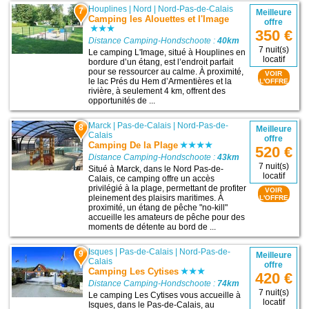
Houplines
|
Nord
|
Nord-Pas-de-Calais
7
Meilleure
Camping les Alouettes et l'Image
offre
350 €
Distance Camping-Hondschoote :
40km
7 nuit(s)
Le camping L'Image, situé à Houplines en
locatif
bordure d’un étang, est l’endroit parfait
pour se ressourcer au calme. À proximité,
VOIR
le lac Prés du Hem d’Armentières et la
L'OFFRE
rivière, à seulement 4 km, offrent des
opportunités de ...
Marck
|
Pas-de-Calais
|
Nord-Pas-de-
8
Meilleure
Calais
offre
Camping De la Plage
520 €
Distance Camping-Hondschoote :
43km
7 nuit(s)
Situé à Marck, dans le Nord Pas-de-
locatif
Calais, ce camping offre un accès
privilégié à la plage, permettant de profiter
VOIR
pleinement des plaisirs maritimes. À
L'OFFRE
proximité, un étang de pêche "no-kill"
accueille les amateurs de pêche pour des
moments de détente au bord de ...
Isques
|
Pas-de-Calais
|
Nord-Pas-de-
9
Meilleure
Calais
offre
Camping Les Cytises
420 €
Distance Camping-Hondschoote :
74km
7 nuit(s)
Le camping Les Cytises vous accueille à
locatif
Isques, dans le Pas-de-Calais, au