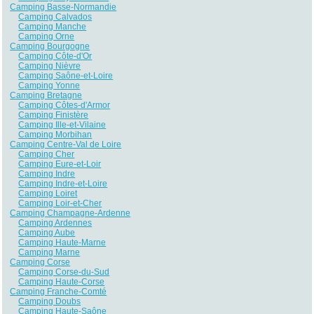
Camping Basse-Normandie
Camping Calvados
Camping Manche
Camping Orne
Camping Bourgogne
Camping Côte-d'Or
Camping Nièvre
Camping Saône-et-Loire
Camping Yonne
Camping Bretagne
Camping Côtes-d'Armor
Camping Finistère
Camping Ille-et-Vilaine
Camping Morbihan
Camping Centre-Val de Loire
Camping Cher
Camping Eure-et-Loir
Camping Indre
Camping Indre-et-Loire
Camping Loiret
Camping Loir-et-Cher
Camping Champagne-Ardenne
Camping Ardennes
Camping Aube
Camping Haute-Marne
Camping Marne
Camping Corse
Camping Corse-du-Sud
Camping Haute-Corse
Camping Franche-Comté
Camping Doubs
Camping Haute-Saône