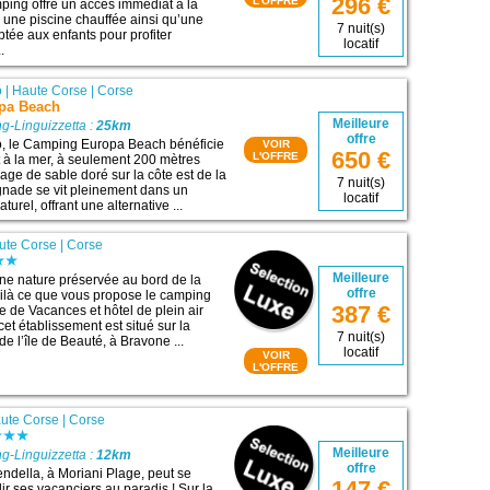
296 €
L'OFFRE
mping offre un accès immédiat à la
 une piscine chauffée ainsi qu’une
7 nuit(s)
tée aux enfants pour profiter
locatif
.
o
|
Haute Corse
|
Corse
pa Beach
Meilleure
g-Linguizzetta :
25km
offre
o, le Camping Europa Beach bénéficie
VOIR
650 €
L'OFFRE
t à la mer, à seulement 200 mètres
age de sable doré sur la côte est de la
7 nuit(s)
ignade se vit pleinement dans un
locatif
urel, offrant une alternative ...
ute Corse
|
Corse
Meilleure
ne nature préservée au bord de la
offre
ilà ce que vous propose le camping
387 €
e de Vacances et hôtel de plein air
 cet établissement est situé sur la
7 nuit(s)
de l’île de Beauté, à Bravone ...
locatif
VOIR
L'OFFRE
ute Corse
|
Corse
Meilleure
g-Linguizzetta :
12km
offre
della, à Moriani Plage, peut se
147 €
lir ses vacanciers au paradis ! Sur la