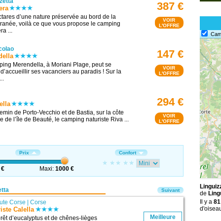
zetta
387 €
era
tares d’une nature préservée au bord de la
VOIR
ranée, voilà ce que vous propose le camping
L'OFFRE
a ...
Cam
colao
147 €
ella
ing Merendella, à Moriani Plage, peut se
VOIR
 d’accueillir ses vacanciers au paradis ! Sur la
L'OFFRE
..
294 €
ella
emin de Porto-Vecchio et de Bastia, sur la côte
VOIR
e de l’île de Beauté, le camping naturiste Riva ...
L'OFFRE
Prix
Confort
 €
Maxi:
1000 €
Linguiz
tta
Suivant
de
Ling
Il y a
81
ute Corse
|
Corse
d'oiseau
ste Calella
Meilleure
rêt d’eucalyptus et de chênes-lièges