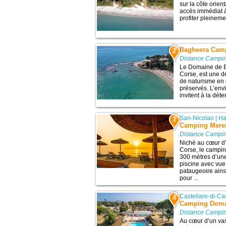
sur la côte orien
accès immédiat 
profiter pleinemen
Bagheera Camp
2
Distance Campin
Le Domaine de B
Corse, est une d
de naturisme en 
préservés. L’env
invitent à la déte
San-Nicolao
|
Ha
3
Camping Mere
Distance Campin
Niché au cœur d’
Corse, le campi
300 mètres d’une
piscine avec vue
pataugeoire ains
pour ...
Castellare-di-Ca
4
Camping Doma
Distance Campin
Au cœur d’un vas