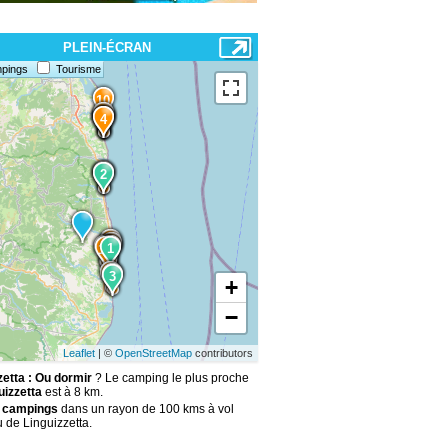
PLEIN-ÉCRAN
pings
Tourisme
10
5
15
9
4
7
2
3
12
1
11
6
2
1
13
14
8
3
+
−
Leaflet
| ©
OpenStreetMap
contributors
zetta : Ou dormir
? Le camping le plus proche
uizzetta
est à 8 km.
 campings
dans un rayon de 100 kms à vol
 de Linguizzetta.