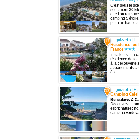
Distance Campin
C’est sous le sol
seulement 30 kil
que l’on retrouv
camping 5 étoile
plein air haut d
...
Linguizzetta
|
Ha
11
Résidence les 
France
Installée sur la
résidence de tou
à la découverte s
appartements con
à la ...
Linguizzetta
|
Ha
12
Camping Calel
Bungalows & Ca
Découvrez l’harm
esprit nature : 
camping verdoyan