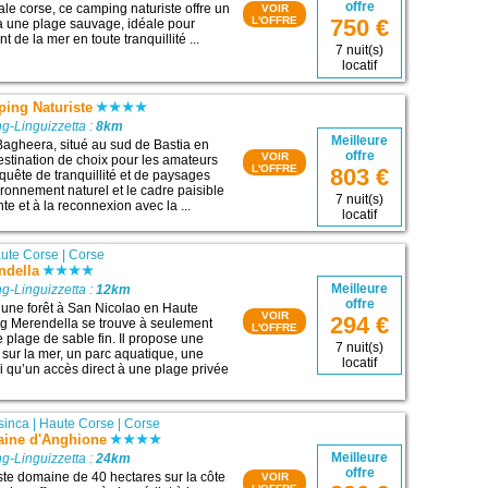
offre
tale corse, ce camping naturiste offre un
VOIR
L'OFFRE
750 €
à une plage sauvage, idéale pour
t de la mer en toute tranquillité ...
7 nuit(s)
locatif
ing Naturiste
g-Linguizzetta :
8km
Meilleure
agheera, situé au sud de Bastia en
offre
VOIR
estination de choix pour les amateurs
L'OFFRE
803 €
quête de tranquillité et de paysages
ironnement naturel et le cadre paisible
7 nuit(s)
nte et à la reconnexion avec la ...
locatif
ute Corse
|
Corse
ndella
Meilleure
g-Linguizzetta :
12km
offre
une forêt à San Nicolao en Haute
VOIR
294 €
ng Merendella se trouve à seulement
L'OFFRE
 plage de sable fin. Il propose une
7 nuit(s)
 sur la mer, un parc aquatique, une
locatif
i qu’un accès direct à une plage privée
sinca
|
Haute Corse
|
Corse
ine d'Anghione
Meilleure
g-Linguizzetta :
24km
offre
te domaine de 40 hectares sur la côte
VOIR