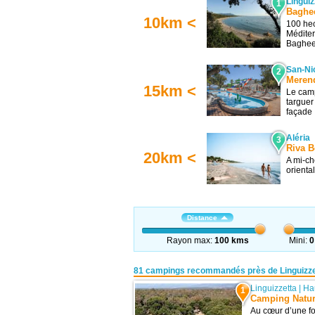
Linguiz
1
Baghe
10km <
100 hec
Méditer
Bagheer
San-Ni
2
Merend
15km <
Le camp
targuer
façade .
Aléria
3
Riva B
20km <
A mi-ch
oriental
Distance
Rayon max:
100 kms
Mini:
0
81 campings recommandés près de Linguizze
Linguizzetta
|
Ha
1
Camping Naturi
Au cœur d’une fo