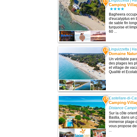
Linguizzetta
|
Ha
13
Camping Villa
Bagheera occupe 
d'eucalyptus en 
de sable fin lon
turquoise et lim
60 ...
Linguizzetta
|
Ha
14
Domaine Naturi
Un véritable para
des plages les p
et village de vac
Qualité et Ecolab
Castellare-di-Ca
15
Camping-Villa
Distance Campin
Sur la côte orie
Bastia, dans un 
immense plage d
vous propose des
...