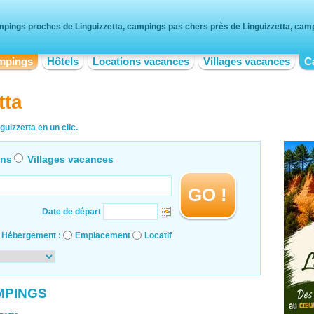
pings proches de Linguizzetta, campings pas chers près de Linguizzetta, camp
mpings
Hôtels
Locations vacances
Villages vacances
C
tta
uizzetta en un clic.
ons
Villages vacances
GO !
Date de départ
Hébergement :
Emplacement
Locatif
MPINGS