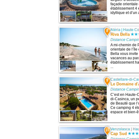
façade orientale 
établissement 4 é
idyllique et d’un 
Aléria
|
Haute Co
8
Riva Bella
Distance Campin
A mi-chemin de P
orientale de l’îl
Bella vous invit
vacances au parad
établissement ha
...
Castellare-di-Ca
9
Le Domaine d
Distance Campin
C’est en Haute-C
di-Casinca, un pet
de Beauté que l
Ce camping 4 éto
espace et bien-êt
Venzolasca
|
Hau
10
Cap Sud