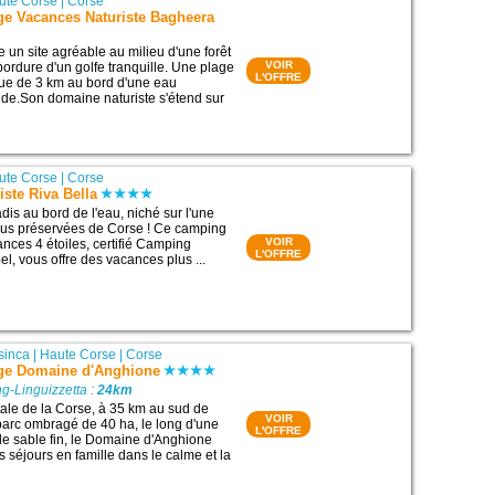
ute Corse
|
Corse
ge Vacances Naturiste Bagheera
un site agréable au milieu d'une forêt
VOIR
bordure d'un golfe tranquille. Une plage
L'OFFRE
gue de 3 km au bord d'une eau
pide.Son domaine naturiste s'étend sur
ute Corse
|
Corse
ste Riva Bella
dis au bord de l'eau, niché sur l'une
lus préservées de Corse ! Ce camping
VOIR
ances 4 étoiles, certifié Camping
L'OFFRE
el, vous offre des vacances plus ...
sinca
|
Haute Corse
|
Corse
ge Domaine d'Anghione
g-Linguizzetta :
24km
ntale de la Corse, à 35 km au sud de
VOIR
parc ombragé de 40 ha, le long d'une
L'OFFRE
e sable fin, le Domaine d'Anghione
 séjours en famille dans le calme et la