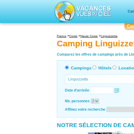
Cam
Ca
France
Corse
Haute Corse
Linguizzetta
Camping Linguizze
Comparez les offres de campings près de Ling
Campings
Hôtels
Locati
Date d'arrivée
Nb. personnes
Affinez votre recherche
NOTRE SÉLECTION DE CA