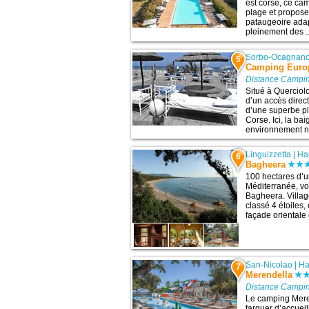
est corse, ce ca
plage et propose
pataugeoire adap
pleinement des ..
Sorbo-Ocagnan
5
Camping Euro
Distance Campin
Situé à Querciol
d’un accès direc
d’une superbe pl
Corse. Ici, la ba
environnement nat
Linguizzetta
|
Ha
6
Bagheera
100 hectares d’u
Méditerranée, vo
Bagheera. Villag
classé 4 étoiles,
façade orientale 
San-Nicolao
|
Ha
7
Merendella
Distance Campin
Le camping Meren
targuer d’accueil