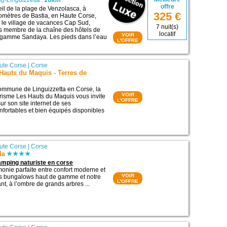
g-Linguizzetta :
28km
offre
eil de la plage de Venzolasca, à
325 €
omètres de Bastia, en Haute Corse,
e le village de vacances Cap Sud,
7 nuit(s)
s membre de la chaîne des hôtels de
locatif
VOIR
e gamme Sandaya. Les pieds dans l’eau
L'OFFRE
ute Corse
|
Corse
Hauts du Maquis - Terres de
 commune de Linguizzetta en Corse, la
VOIR
risme Les Hauts du Maquis vous invite
L'OFFRE
ur son site internet de ses
fortables et bien équipés disponibles
ute Corse
|
Corse
la
mping naturiste en corse
onie parfaite entre confort moderne et
VOIR
nos bungalows haut de gamme et notre
L'OFFRE
t, à l’ombre de grands arbres ...