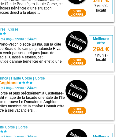
de l’île de Beauté, en Haute Corse, cet
7 nuit(s)
toiles bénéficie d’une situation
locatif
VOIR
accès direct à la plage ...
L'OFFRE
rse
|
Corse
Meilleure
g-Linguizzetta :
14km
offre
orto-Vecchio et de Bastia, sur la côte
294 €
e de Beauté, le camping naturiste Riva
e à venir passer quelques jours de
7 nuit(s)
is ! Classé 4 étoiles, cet
locatif
VOIR
ut de gamme bénéficie en effet d’une
L'OFFRE
sinca
|
Haute Corse
|
Corse
'Anghione
g-Linguizzetta :
24km
orse et plus précisément à Castellare-
it village de la façade orientale de l’Ile
’on retrouve Le Domaine d’Anghione.
iles membre de la chaîne Homair offre
VOIR
re à ses vacanciers ...
L'OFFRE
te Corse
|
Corse
Meilleure