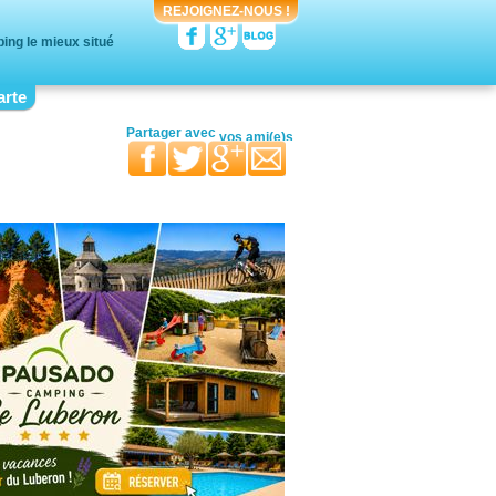
REJOIGNEZ-NOUS !
ing le mieux situé
arte
votre moitié
vos ami(e)s
vos proches
Partager avec
votre famille