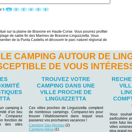
ur
6
1
2
3
4
5
6
situé sur la plaine de Bravone en Haute-Corse. Vous pourrez profiter
 plage de sable fin des Marines de Bravone-Linguizzetta. Vous
entier de la Punta Castellu et découvrir le parc naturel régional de
LE CAMPING AUTOUR DE LIN
SCEPTIBLE DE VOUS INTÉRES
LES
TROUVEZ VOTRE
RECHE
XIMITÉ
CAMPING DANS UNE
VIL
STIQUES
VILLE PROCHE DE
LIN
ETTA
LINGUIZZETTA
COMPT
 un camping à
Ces villes proches de Linguizzetta comptent
mité d’un lieu
de nombreux campings. Comparez-les pour
Vous souhai
r ? Comparez
trouver l’établissement dans lequel vous
particulière 
 en fonction de
passerez vos prochaines vacances !
votre futur li
e des sites
Camping San-Nicolao
(2)
villes voisine
Camping Aléria
(1)
plus grand n