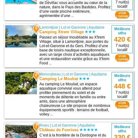
7 nuit(s)
de Dévillac vous accueille au cœur de la
locatif
nature, dans le Pays des Bastides. Profitez
d’une vaste piscine extérieure,
VOIR
agrémentée d’une ...
L'OFFRE
Lamontjoie
|
Lot et Garonne
|
Aquitaine
5
Meilleure
Camping Xtrem Village
offre
Passez un séjour inoubliable au X'trem
420 €
Village, situé à Lamontjoie, aux portes du
7 nuit(s)
Lot-et-Garonne et du Gers. Profitez d’une
locatif
base de loisirs nautique exceptionnelle,
avec un large choix d’activités aquatiques
VOIR
et une restauration variée grâce au X'trem
L'OFFRE
Food ...
Moncrabeau
|
Lot et Garonne
|
Aquitaine
6
Meilleure
Camping Le Mouliat
offre
Au camping Le Mouliat, un espace
448 €
aquatique convivial vous attend pour
7 nuit(s)
profiter pleinement du soleil et de
locatif
moments de détente en famille ou entre
amis, dans une atmosphère
VOIR
chaleureuse.Le site propose de nombreux
L'OFFRE
équipements sportifs : terrains de football,
volley ...
Rives
|
Lot et Garonne
|
Aquitaine
7
Meilleure
Château de Fonrives
offre
C’est à la frontière de la Dordogne et du
330 €