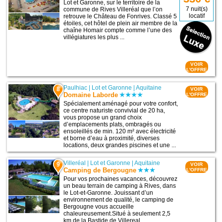
Lot et Garonne, sur le territoire de la
7 nuit(s)
commune de Rives Villeréal que l’on
locatif
retrouve le Château de Fonrives. Classé 5
étoiles, cet hôtel de plein air membre de la
chaîne Homair compte comme l’une des
villégiatures les plus ...
VOIR
L'OFFRE
Paulhiac
|
Lot et Garonne
|
Aquitaine
8
VOIR
Domaine Laborde
L'OFFRE
Spécialement aménagé pour votre confort,
ce centre naturiste convivial de 20 ha,
vous propose un grand choix
d’emplacements plats, ombragés ou
ensoleillés de min. 120 m² avec électricité
et borne d’eau à proximité, diverses
locations, deux grandes piscines et une ...
Villeréal
|
Lot et Garonne
|
Aquitaine
9
VOIR
Camping de Bergougne
L'OFFRE
Pour vos prochaines vacances, découvrez
un beau terrain de camping à Rives, dans
le Lot-et-Garonne. Jouissant d’un
environnement de qualité, le camping de
Bergougne vous accueille
chaleureusement.Situé à seulement 2,5
km de la Bastide de Villereal ...