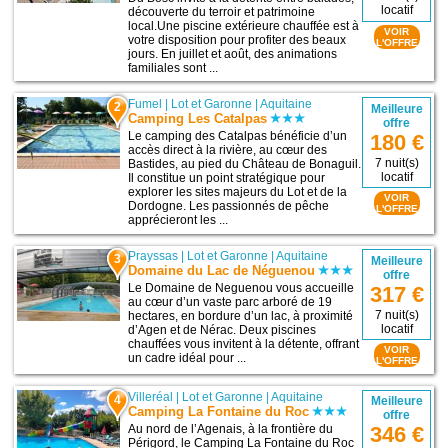
locatif
découverte du terroir et patrimoine
local.Une piscine extérieure chauffée est à
VOIR
votre disposition pour profiter des beaux
L'OFFRE
jours. En juillet et août, des animations
familiales sont ...
Fumel
|
Lot et Garonne
|
Aquitaine
2
Meilleure
Camping Les Catalpas
offre
Le camping des Catalpas bénéficie d’un
180 €
accès direct à la rivière, au cœur des
7 nuit(s)
Bastides, au pied du Château de Bonaguil.
locatif
Il constitue un point stratégique pour
explorer les sites majeurs du Lot et de la
VOIR
Dordogne. Les passionnés de pêche
L'OFFRE
apprécieront les ...
Prayssas
|
Lot et Garonne
|
Aquitaine
3
Meilleure
Domaine du Lac de Néguenou
offre
Le Domaine de Neguenou vous accueille
317 €
au cœur d’un vaste parc arboré de 19
7 nuit(s)
hectares, en bordure d’un lac, à proximité
locatif
d’Agen et de Nérac. Deux piscines
chauffées vous invitent à la détente, offrant
VOIR
un cadre idéal pour ...
L'OFFRE
Villeréal
|
Lot et Garonne
|
Aquitaine
4
Meilleure
Camping La Fontaine du Roc
offre
Au nord de l’Agenais, à la frontière du
346 €
Périgord, le Camping La Fontaine du Roc