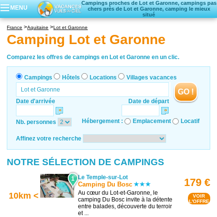
Campings proches de Lot et Garonne, campings pas
MENU
chers près de Lot et Garonne, camping le mieux
situé
Campings
France
Aquitaine
Lot et Garonne
Hôtels
Camping Lot et Garonne
Locations vacances
Villages vacances
Comparez les offres de campings en Lot et Garonne en un clic.
Campings
Hôtels
Locations
Villages vacances
GO !
Date d'arrivée
Date de départ
Hébergement :
Emplacement
Locatif
Nb. personnes
Affinez votre recherche
NOTRE SÉLECTION DE CAMPINGS
Le Temple-sur-Lot
1
179 €
Camping Du Bosc
Au cœur du Lot-et-Garonne, le
10km <
VOIR
camping Du Bosc invite à la détente
L'OFFRE
entre balades, découverte du terroir
et ...