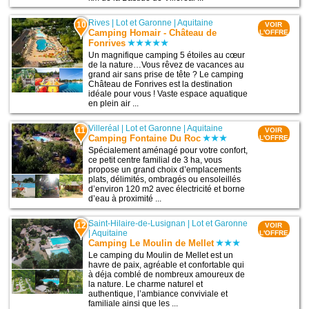
Rives
|
Lot et Garonne
|
Aquitaine
10
VOIR
Camping Homair - Château de
L'OFFRE
Fonrives
Un magnifique camping 5 étoiles au cœur
de la nature…Vous rêvez de vacances au
grand air sans prise de tête ? Le camping
Château de Fonrives est la destination
idéale pour vous ! Vaste espace aquatique
en plein air ...
Villeréal
|
Lot et Garonne
|
Aquitaine
11
VOIR
Camping Fontaine Du Roc
L'OFFRE
Spécialement aménagé pour votre confort,
ce petit centre familial de 3 ha, vous
propose un grand choix d’emplacements
plats, délimités, ombragés ou ensoleillés
d’environ 120 m2 avec électricité et borne
d’eau à proximité ...
Saint-Hilaire-de-Lusignan
|
Lot et Garonne
12
VOIR
|
Aquitaine
L'OFFRE
Camping Le Moulin de Mellet
Le camping du Moulin de Mellet est un
havre de paix, agréable et confortable qui
à déja comblé de nombreux amoureux de
la nature. Le charme naturel et
authentique, l’ambiance conviviale et
familiale ainsi que les ...