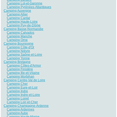
Camping Lot-et-Garonne
Camping Pyrénées-Atlantiques
Camping Auvergne
Camping Allier
Camping Cantal
Camping Haute-Loire
Camping Puy-de-Dôme
Camping Basse-Normandie
Camping Calvados
Camping Manche
Camping Orne
Camping Bourgogne
Camping Côte-d'Or
Camping Nièvre
Camping Saône-et-Loire
Camping Yonne
Camping Bretagne
Camping Côtes-d'Armor
Camping Finistère
Camping Ille-et-Vilaine
Camping Morbihan
Camping Centre-Val de Loire
Camping Cher
Camping Eure-et-Loir
Camping Indre
Camping Indre-et-Loire
Camping Loiret
Camping Loir-et-Cher
Camping Champagne-Ardenne
Camping Ardennes
Camping Aube
Camping Haute-Marne