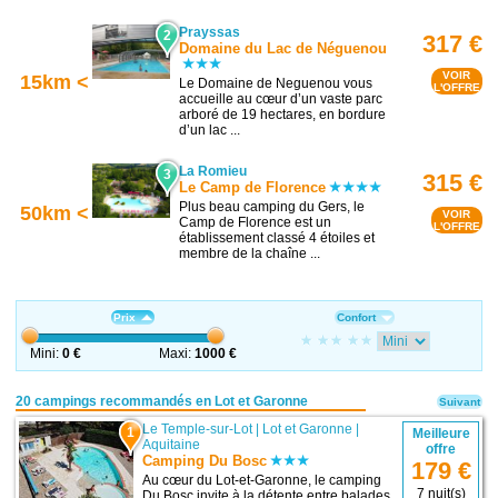
Prayssas
2
317 €
Domaine du Lac de Néguenou
VOIR
15km <
Le Domaine de Neguenou vous
L'OFFRE
accueille au cœur d’un vaste parc
arboré de 19 hectares, en bordure
d’un lac ...
La Romieu
3
315 €
Le Camp de Florence
Plus beau camping du Gers, le
50km <
VOIR
Camp de Florence est un
L'OFFRE
établissement classé 4 étoiles et
membre de la chaîne ...
Prix
Confort
Mini:
0 €
Maxi:
1000 €
20 campings recommandés en Lot et Garonne
Suivant
Le Temple-sur-Lot
|
Lot et Garonne
|
1
Meilleure
Aquitaine
offre
Camping Du Bosc
179 €
Au cœur du Lot-et-Garonne, le camping
7 nuit(s)
Du Bosc invite à la détente entre balades,