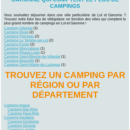
CAMPINGS
Vous souhaitez séjourner dans une ville particulière de Lot et Garonne ?
Trouvez votre futur lieu de villégiature en fonction des villes qui comptent le
plus grand nombre de campings en Lot et Garonne !
Camping Villeréal
(3)
Camping Rives
(2)
Camping Prayssas
(2)
Camping Le Temple-sur-Lot
(2)
Camping Fumel
(2)
Camping Moncrabeau
(1)
Camping Réaup-Lisse
(1)
Camping Saint-Étienne-de-Villeréal
(1)
Camping Beauville
(1)
Camping Saint-Hilaire-de-Lusignan
(1)
TROUVEZ UN CAMPING PAR
RÉGION OU PAR
DÉPARTEMENT
Camping Alsace
Camping Bas-Rhin
Camping Haut-Rhin
Camping Aquitaine
Camping Dordogne
Camping Gironde
Camping Landes