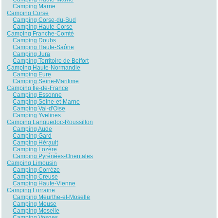
Camping Marne
Camping Corse
Camping Corse-du-Sud
Camping Haute-Corse
Camping Franche-Comté
Camping Doubs
Camping Haute-Saône
Camping Jura
Camping Territoire de Belfort
Camping Haute-Normandie
Camping Eure
Camping Seine-Maritime
Camping Île-de-France
Camping Essonne
Camping Seine-et-Marne
Camping Val-d'Oise
Camping Yvelines
Camping Languedoc-Roussillon
Camping Aude
Camping Gard
Camping Hérault
Camping Lozère
Camping Pyrénées-Orientales
Camping Limousin
Camping Corrèze
Camping Creuse
Camping Haute-Vienne
Camping Lorraine
Camping Meurthe-et-Moselle
Camping Meuse
Camping Moselle
Camping Vosges