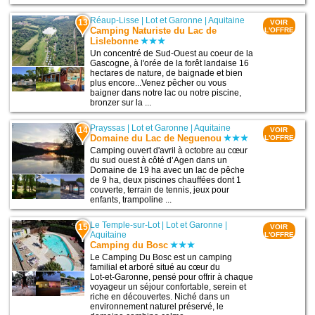
Réaup-Lisse
|
Lot et Garonne
|
Aquitaine
13
VOIR
Camping Naturiste du Lac de
L'OFFRE
Lislebonne
Un concentré de Sud-Ouest au coeur de la
Gascogne, à l'orée de la forêt landaise 16
hectares de nature, de baignade et bien
plus encore...Venez pêcher ou vous
baigner dans notre lac ou notre piscine,
bronzer sur la ...
Prayssas
|
Lot et Garonne
|
Aquitaine
14
VOIR
Domaine du Lac de Neguenou
L'OFFRE
Camping ouvert d'avril à octobre au cœur
du sud ouest à côté d’Agen dans un
Domaine de 19 ha avec un lac de pêche
de 9 ha, deux piscines chauffées dont 1
couverte, terrain de tennis, jeux pour
enfants, trampoline ...
Le Temple-sur-Lot
|
Lot et Garonne
|
15
VOIR
Aquitaine
L'OFFRE
Camping du Bosc
Le Camping Du Bosc est un camping
familial et arboré situé au cœur du
Lot‑et‑Garonne, pensé pour offrir à chaque
voyageur un séjour confortable, serein et
riche en découvertes. Niché dans un
environnement naturel préservé, le