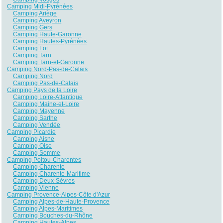
Camping Midi-Pyrénées
Camping Ariège
Camping Aveyron
Camping Gers
Camping Haute-Garonne
Camping Hautes-Pyrénées
Camping Lot
Camping Tarn
Camping Tarn-et-Garonne
Camping Nord-Pas-de-Calais
Camping Nord
Camping Pas-de-Calais
Camping Pays de la Loire
Camping Loire-Atlantique
Camping Maine-et-Loire
Camping Mayenne
Camping Sarthe
Camping Vendée
Camping Picardie
Camping Aisne
Camping Oise
Camping Somme
Camping Poitou-Charentes
Camping Charente
Camping Charente-Maritime
Camping Deux-Sèvres
Camping Vienne
Camping Provence-Alpes-Côte d'Azur
Camping Alpes-de-Haute-Provence
Camping Alpes-Maritimes
Camping Bouches-du-Rhône
Camping Hautes-Alpes