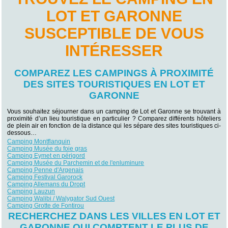
LOT ET GARONNE
SUSCEPTIBLE DE VOUS
INTÉRESSER
COMPAREZ LES CAMPINGS À PROXIMITÉ
DES SITES TOURISTIQUES EN LOT ET
GARONNE
Vous souhaitez séjourner dans un camping de Lot et Garonne se trouvant à
proximité d’un lieu touristique en particulier ? Comparez différents hôteliers
de plein air en fonction de la distance qui les sépare des sites touristiques ci-
dessous…
Camping Montflanquin
Camping Musée du foie gras
Camping Eymet en périgord
Camping Musée du Parchemin et de l'enluminure
Camping Penne d'Argenais
Camping Festival Garorock
Camping Allemans du Dropt
Camping Lauzun
Camping Walibi / Walygator Sud Ouest
Camping Grotte de Fontirou
RECHERCHEZ DANS LES VILLES EN LOT ET
GARONNE QUI COMPTENT LE PLUS DE