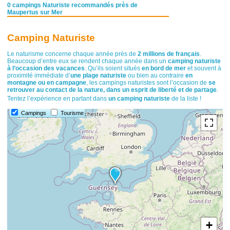
0 campings Naturiste recommandés près de
Maupertus sur Mer
Camping Naturiste
Le naturisme concerne chaque année près de
2 millions de français
.
Beaucoup d’entre eux se rendent chaque année dans un
camping naturiste
à l’occasion des vacances
. Qu’ils soient situés
en bord de mer
et souvent à
proximité immédiate d’
une plage naturiste
ou bien au contraire
en
montagne ou en campagne
, les campings naturistes sont l’occasion de
se
retrouver au contact de la nature, dans un esprit de liberté et de partage
.
Tentez l’expérience en partant dans
un camping naturiste
de la liste !
Campings
Tourisme
+