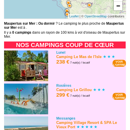
−
Leaflet
| ©
OpenStreetMap
contributors
Maupertus sur Mer : Ou dormir
? Le camping le plus proche de
Maupertus
sur Mer
est à .
Il y a
0 campings
dans un rayon de 100 kms à vol d'oiseau de Maupertus sur
Mer.
NOS CAMPINGS COUP DE CŒUR
Lunel
Camping Le Mas de l'Isle
238 €
VOIR
7 nuit(s) / locatif
L'OFFRE
Rosières
Camping Le Grillou
299 €
VOIR
7 nuit(s) / locatif
L'OFFRE
Messanges
Camping Village Resort & SPA Le
Vieux Port