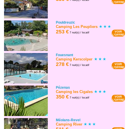
L'OFFRE
Pouldreuzic
Camping Les Peupliers
253 €
VOIR
7 nuit(s) / locatif
L'OFFRE
Fouesnant
Camping Kerscolper
278 €
VOIR
7 nuit(s) / locatif
L'OFFRE
Pézenas
Camping les Cigales
350 €
VOIR
7 nuit(s) / locatif
L'OFFRE
Méolans-Revel
Camping River