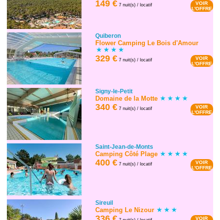
149 €
VOIR
7 nuit(s) / locatif
L'OFFRE
Quiberon
Flower Camping Le Bois d'Amour
329 €
VOIR
7 nuit(s) / locatif
L'OFFRE
Signy-le-Petit
Domaine de la Motte
340 €
VOIR
7 nuit(s) / locatif
L'OFFRE
Saint-Jean-de-Monts
Camping Côté Plage
400 €
VOIR
7 nuit(s) / locatif
L'OFFRE
Sireuil
Camping Le Nizour
336 €
VOIR
7 nuit(s) / locatif