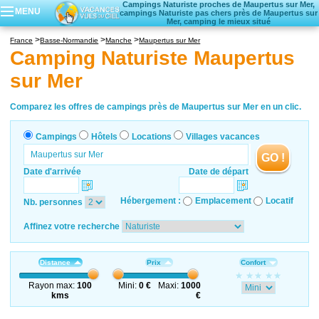
Campings Naturiste proches de Maupertus sur Mer,
MENU
campings Naturiste pas chers près de Maupertus sur
Mer, camping le mieux situé
Campings
France
Basse-Normandie
Manche
Maupertus sur Mer
Hôtels
Camping Naturiste Maupertus
Locations vacances
sur Mer
Villages vacances
Comparez les offres de campings près de Maupertus sur Mer en un clic.
Campings
Hôtels
Locations
Villages vacances
GO !
Date d'arrivée
Date de départ
Hébergement :
Emplacement
Locatif
Nb. personnes
Affinez votre recherche
Distance
Prix
Confort
Rayon max:
100
Mini:
0 €
Maxi:
1000
kms
€