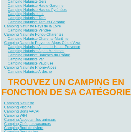
Camping Naturiste Gers
Camping Naturiste Haute-Garonne
Camping Naturiste Hautes-Pyrénées
Camping Naturiste Lot
Camping Naturiste Tarn
Camping Naturiste Tarn-et-Garonne
Camping Naturiste Pays de la Loire
Camping Naturiste Vendée
Camping Naturiste Poitou-Charentes
Camping Naturiste Charente-Maritime
Camping Naturiste Provence-Alpes-Côte d'Azur
Camping Naturiste Alpes-de-Haute-Provence
Camping Naturiste Alpes-Maritimes
Camping Naturiste Bouches-du-Rhône
Camping Naturiste Var
Camping Naturiste Vaucluse
Camping Naturiste Rhône-Alpes
Camping Naturiste Ardèche
TROUVEZ UN CAMPING EN
FONCTION DE SA CATÉGORIE
Camping Naturiste
Camping Piscine
Camping Bons VACAF
Camping WIFI
Camping Acceptant les animaux
Camping Chèques vacances
Camping Bord de rivière
Camping Bord de lac