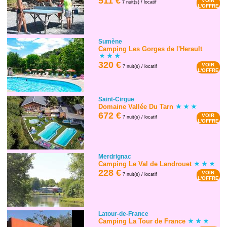
511 €
VOIR
7 nuit(s) / locatif
L'OFFRE
Sumène
Camping Les Gorges de l'Herault
320 €
VOIR
7 nuit(s) / locatif
L'OFFRE
Saint-Cirgue
Domaine Vallée Du Tarn
672 €
VOIR
7 nuit(s) / locatif
L'OFFRE
Merdrignac
Camping Le Val de Landrouet
228 €
VOIR
7 nuit(s) / locatif
L'OFFRE
Latour-de-France
Camping La Tour de France