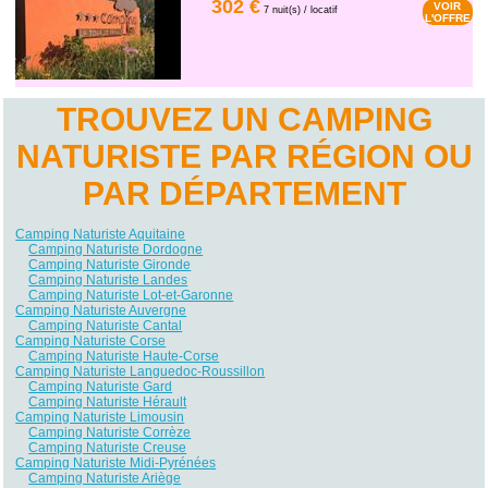
302 €
VOIR
7 nuit(s) / locatif
L'OFFRE
TROUVEZ UN CAMPING
NATURISTE PAR RÉGION OU
PAR DÉPARTEMENT
Camping Naturiste Aquitaine
Camping Naturiste Dordogne
Camping Naturiste Gironde
Camping Naturiste Landes
Camping Naturiste Lot-et-Garonne
Camping Naturiste Auvergne
Camping Naturiste Cantal
Camping Naturiste Corse
Camping Naturiste Haute-Corse
Camping Naturiste Languedoc-Roussillon
Camping Naturiste Gard
Camping Naturiste Hérault
Camping Naturiste Limousin
Camping Naturiste Corrèze
Camping Naturiste Creuse
Camping Naturiste Midi-Pyrénées
Camping Naturiste Ariège