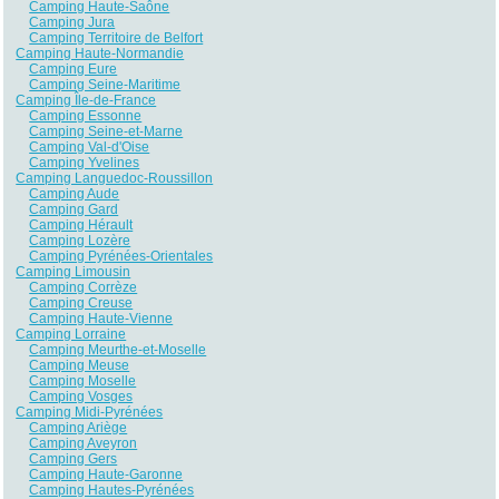
Camping Haute-Saône
Camping Jura
Camping Territoire de Belfort
Camping Haute-Normandie
Camping Eure
Camping Seine-Maritime
Camping Île-de-France
Camping Essonne
Camping Seine-et-Marne
Camping Val-d'Oise
Camping Yvelines
Camping Languedoc-Roussillon
Camping Aude
Camping Gard
Camping Hérault
Camping Lozère
Camping Pyrénées-Orientales
Camping Limousin
Camping Corrèze
Camping Creuse
Camping Haute-Vienne
Camping Lorraine
Camping Meurthe-et-Moselle
Camping Meuse
Camping Moselle
Camping Vosges
Camping Midi-Pyrénées
Camping Ariège
Camping Aveyron
Camping Gers
Camping Haute-Garonne
Camping Hautes-Pyrénées