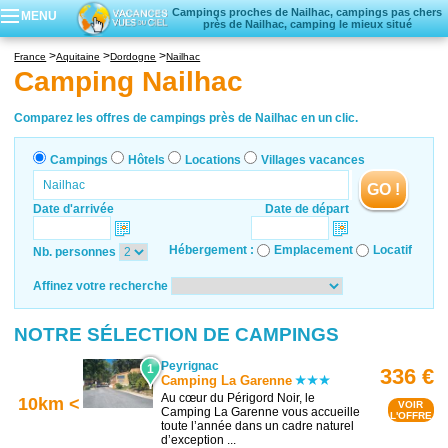
Campings proches de Nailhac, campings pas chers
MENU
près de Nailhac, camping le mieux situé
Campings
France
Aquitaine
Dordogne
Nailhac
Hôtels
Camping Nailhac
Locations vacances
Villages vacances
Comparez les offres de campings près de Nailhac en un clic.
Campings
Hôtels
Locations
Villages vacances
GO !
Date d'arrivée
Date de départ
Hébergement :
Emplacement
Locatif
Nb. personnes
Affinez votre recherche
NOTRE SÉLECTION DE CAMPINGS
Peyrignac
1
336 €
Camping La Garenne
Au cœur du Périgord Noir, le
10km <
VOIR
Camping La Garenne vous accueille
L'OFFRE
toute l’année dans un cadre naturel
d’exception ...