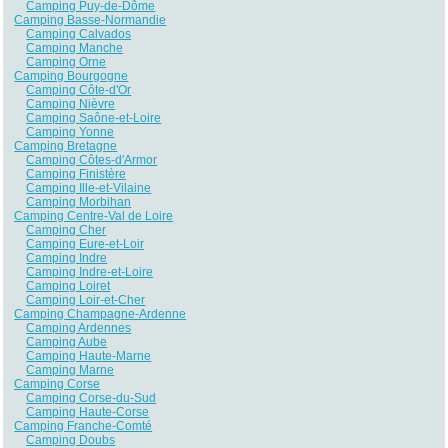
Camping Puy-de-Dôme
Camping Basse-Normandie
Camping Calvados
Camping Manche
Camping Orne
Camping Bourgogne
Camping Côte-d'Or
Camping Nièvre
Camping Saône-et-Loire
Camping Yonne
Camping Bretagne
Camping Côtes-d'Armor
Camping Finistère
Camping Ille-et-Vilaine
Camping Morbihan
Camping Centre-Val de Loire
Camping Cher
Camping Eure-et-Loir
Camping Indre
Camping Indre-et-Loire
Camping Loiret
Camping Loir-et-Cher
Camping Champagne-Ardenne
Camping Ardennes
Camping Aube
Camping Haute-Marne
Camping Marne
Camping Corse
Camping Corse-du-Sud
Camping Haute-Corse
Camping Franche-Comté
Camping Doubs