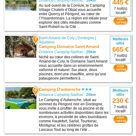
Distance Camping-Nailhac :
16km
445 €
Au sud-ouest de la Corrèze, le Camping
7 nuit(s)
Village Chalets d’Objat vous accueille
locatif
entre Quercy et Périgord, au cœur de
l’Yssandonnais. La région est idéale pour
VOIR
explorer des cités médiévales comme
L'OFFRE
Saint Robert ou la Cité ...
Saint-Amand-de-Coly
|
Dordogne
|
5
Meilleure
Aquitaine
offre
Camping Domaine Saint Amand
665 €
Distance Camping-Nailhac :
20km
7 nuit(s)
Niché au cœur des collines de Saint-
locatif
Amand-de-Coly, le Domaine Saint Amand
vous accueille dans un environnement
VOIR
vallonné et naturel. Sur place, deux
L'OFFRE
piscines, dont une chauffée, ainsi qu’une
pataugeoire permettent à ...
Camping D'auberoche
6
Meilleure
Distance Camping-Nailhac :
20km
offre
230 €
Le Camping d’Auberoche, situé au
sommet du Périgord noir en Dordogne,
7 nuit(s)
vous invite à profiter de sa piscine et de
locatif
nombreuses activités disponibles dans les
environs, à proximité de sites touristiques
VOIR
comme Hautefort, Sarlat, Tourtoirac,
L'OFFRE
Montignac et les célèbres grottes de
Lascaux.Tout au long de l’été ...