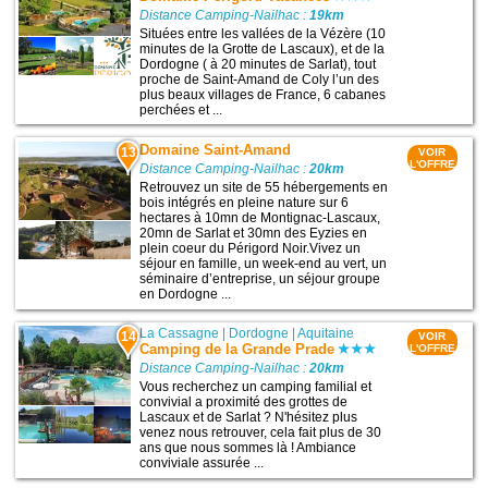
Distance Camping-Nailhac :
19km
Situées entre les vallées de la Vézère (10
minutes de la Grotte de Lascaux), et de la
Dordogne ( à 20 minutes de Sarlat), tout
proche de Saint-Amand de Coly l’un des
plus beaux villages de France, 6 cabanes
perchées et ...
Domaine Saint-Amand
13
VOIR
L'OFFRE
Distance Camping-Nailhac :
20km
Retrouvez un site de 55 hébergements en
bois intégrés en pleine nature sur 6
hectares à 10mn de Montignac-Lascaux,
20mn de Sarlat et 30mn des Eyzies en
plein coeur du Périgord Noir.Vivez un
séjour en famille, un week-end au vert, un
séminaire d’entreprise, un séjour groupe
en Dordogne ...
La Cassagne
|
Dordogne
|
Aquitaine
14
VOIR
Camping de la Grande Prade
L'OFFRE
Distance Camping-Nailhac :
20km
Vous recherchez un camping familial et
convivial a proximité des grottes de
Lascaux et de Sarlat ? N'hésitez plus
venez nous retrouver, cela fait plus de 30
ans que nous sommes là ! Ambiance
conviviale assurée ...