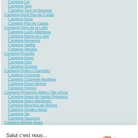
Camping Lot
Camping Tarn
Camping Tarn-et-Garonne
Camping Nord-Pas-de-Calais
Camping Nord
Camping Pas-de-Calais
Camping Pays de la Loire
Camping Loire-Atlantique
Camping Maine-et-Loire
Camping Mayenne
Camping Sarthe
Camping Vendée
Camping Picardie
Camping Aisne
Camping Oise
Camping Somme
Camping Poitou-Charentes
Camping Charente
Camping Charente-Maritime
Camping Deux-Sèvres
Camping Vienne
Camping Provence-Alpes-Côte d'Azur
Camping Alpes-de-Haute-Provence
Camping Alpes-Maritimes
Camping Bouches-du-Rhône
Camping Hautes-Alpes
Camping Var
Camping Vaucluse
Camping Rhône-Alpes
Camping Ain
Camping Ardèche
Salut c'est nous...
Camping Drôme