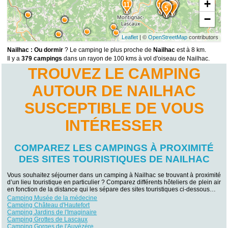
+
11
12
14
7
13
5
−
Leaflet
| ©
OpenStreetMap
contributors
Nailhac : Ou dormir
? Le camping le plus proche de
Nailhac
est à 8 km.
Il y a
379 campings
dans un rayon de 100 kms à vol d'oiseau de Nailhac.
TROUVEZ LE CAMPING
AUTOUR DE NAILHAC
SUSCEPTIBLE DE VOUS
INTÉRESSER
COMPAREZ LES CAMPINGS À PROXIMITÉ
DES SITES TOURISTIQUES DE NAILHAC
Vous souhaitez séjourner dans un camping à Nailhac se trouvant à proximité
d’un lieu touristique en particulier ? Comparez différents hôteliers de plein air
en fonction de la distance qui les sépare des sites touristiques ci-dessous…
Camping Musée de la médecine
Camping Château d'Hautefort
Camping Jardins de l'Imaginaire
Camping Grottes de Lascaux
Camping Gorges de l'Auvézère