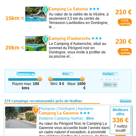
Camping La Salvinie
2
210 €
Au cœur de la vallée de la Vézère, à
15km <
seulement 3,5 km du centre de
VOIR
Terrasson-Lavilledieu en Dordogne,
L'OFFRE
le ...
Camping D'auberoche
3
230 €
Le Camping d’Auberoche, situé au
20km <
sommet du Périgord noir en
VOIR
Dordogne, vous invite à profiter de
L'OFFRE
sa piscine et ...
Distance
Prix
Confort
Rayon max:
100
Mini:
0 €
Maxi:
1000
kms
€
379 campings recommandés près de Nailhac
Suivant
Peyrignac
|
Dordogne
|
Aquitaine
1
Meilleure
Camping La Garenne
offre
Distance Camping-Nailhac :
8km
336 €
Au cœur du Périgord Noir, le Camping La
7 nuit(s)
Garenne vous accueille toute l’année dans
locatif
un cadre naturel d’exception, à proximité