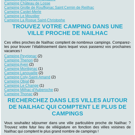
Camping Château de Losse
Camping Grotte de Rouffignac Saint Cernin de Reilhac
Camping Castel-Merle
Camping Le Moustier
Camping La Roque Saint-Christophe
TROUVEZ VOTRE CAMPING DANS UNE
VILLE PROCHE DE NAILHAC
Ces villes proches de Nailhac comptent de nombreux campings. Comparez-
les pour trouver l’établissement dans lequel vous passerez vos prochaines
vacances !
Camping Peyrignac
(2)
Camping Thenon
(1)
Camping Ayen
(2)
Camping Montignac
(1)
Camping Lanouaille
(2)
Camping Coly-Saint-Amand
(2)
Camping Objat
(1)
Camping Le Change
(1)
Camping Milhac-d'Auberoche
(1)
Camping Thonac
(2)
RECHERCHEZ DANS LES VILLES AUTOUR
DE NAILHAC QUI COMPTENT LE PLUS DE
CAMPINGS
Vous souhaitez séjourner dans une ville particulière proche de Nailhac ?
Trouvez votre futur lieu de villégiature en fonction des villes voisines de
Nailhac qui comptent le plus grand nombre de campings !