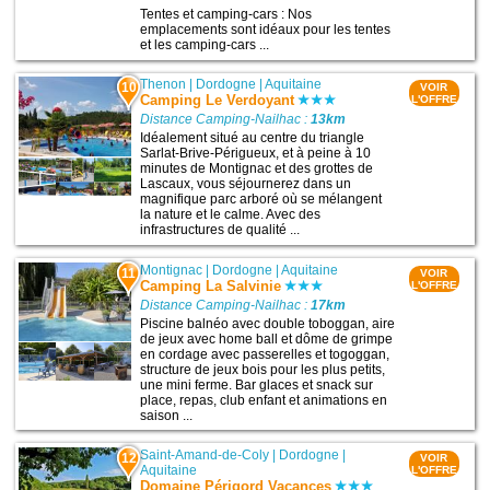
Tentes et camping-cars : Nos
emplacements sont idéaux pour les tentes
et les camping-cars ...
Thenon
|
Dordogne
|
Aquitaine
10
VOIR
Camping Le Verdoyant
L'OFFRE
Distance Camping-Nailhac :
13km
Idéalement situé au centre du triangle
Sarlat-Brive-Périgueux, et à peine à 10
minutes de Montignac et des grottes de
Lascaux, vous séjournerez dans un
magnifique parc arboré où se mélangent
la nature et le calme. Avec des
infrastructures de qualité ...
Montignac
|
Dordogne
|
Aquitaine
11
VOIR
Camping La Salvinie
L'OFFRE
Distance Camping-Nailhac :
17km
Piscine balnéo avec double toboggan, aire
de jeux avec home ball et dôme de grimpe
en cordage avec passerelles et togoggan,
structure de jeux bois pour les plus petits,
une mini ferme. Bar glaces et snack sur
place, repas, club enfant et animations en
saison ...
Saint-Amand-de-Coly
|
Dordogne
|
12
VOIR
Aquitaine
L'OFFRE
Domaine Périgord Vacances