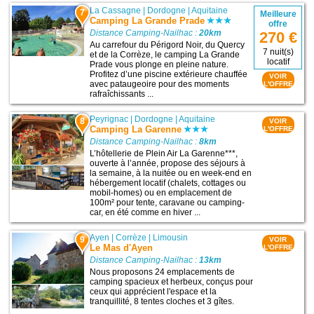
La Cassagne
|
Dordogne
|
Aquitaine
7
Meilleure
Camping La Grande Prade
offre
Distance Camping-Nailhac :
20km
270 €
Au carrefour du Périgord Noir, du Quercy
7 nuit(s)
et de la Corrèze, le camping La Grande
locatif
Prade vous plonge en pleine nature.
Profitez d’une piscine extérieure chauffée
VOIR
avec pataugeoire pour des moments
L'OFFRE
rafraîchissants ...
Peyrignac
|
Dordogne
|
Aquitaine
8
VOIR
Camping La Garenne
L'OFFRE
Distance Camping-Nailhac :
8km
L’hôtellerie de Plein Air La Garenne***,
ouverte à l’année, propose des séjours à
la semaine, à la nuitée ou en week-end en
hébergement locatif (chalets, cottages ou
mobil-homes) ou en emplacement de
100m² pour tente, caravane ou camping-
car, en été comme en hiver ...
Ayen
|
Corrèze
|
Limousin
9
VOIR
Le Mas d'Ayen
L'OFFRE
Distance Camping-Nailhac :
13km
Nous proposons 24 emplacements de
camping spacieux et herbeux, conçus pour
ceux qui apprécient l'espace et la
tranquillité, 8 tentes cloches et 3 gîtes.