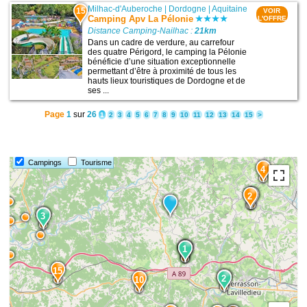
Milhac-d'Auberoche
|
Dordogne
|
Aquitaine
15
VOIR
Camping Apv La Pélonie
L'OFFRE
Distance Camping-Nailhac :
21km
Dans un cadre de verdure, au carrefour
des quatre Périgord, le camping la Pélonie
bénéficie d’une situation exceptionnelle
permettant d’être à proximité de tous les
hauts lieux touristiques de Dordogne et de
ses ...
Page
1
sur
26
1
2
3
4
5
6
7
8
9
10
11
12
13
14
15
>
Campings
Tourisme
4
2
9
6
3
1
1
8
15
3
2
10