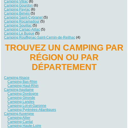
Camping Vitrac
(6)
Camping Gourdon
(6)
Camping Payrac
(6)
Camping Belvès
(5)
Camping Saint-Cybranet
(5)
Camping Rocamadour
(5)
Camping Souillac
(5)
Camping Carsac-Aillac
(5)
Camping Le Bugue
(5)
Camping Rouffignac-Saint-Cernin-de-Reilhac
(4)
TROUVEZ UN CAMPING PAR
RÉGION OU PAR
DÉPARTEMENT
Camping Alsace
Camping Bas-Rhin
Camping Haut-Rhin
Camping Aquitaine
Camping Dordogne
Camping Gironde
Camping Landes
Camping Lot-et-Garonne
Camping Pyrénées-Atlantiques
Camping Auvergne
Camping Allier
Camping Cantal
Camping Haute-Loire