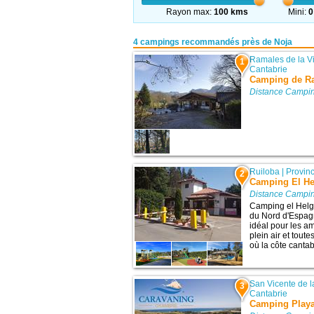
Rayon max:
100 kms
Mini:
0
4 campings recommandés près de Noja
Ramales de la Vi
1
Cantabrie
Camping de R
Distance Campin
Ruiloba
|
Provin
2
Camping El He
Distance Campin
Camping el Helg
du Nord d'Espagn
idéal pour les am
plein air et tout
où la côte cantab
San Vicente de 
3
Cantabrie
Camping Play