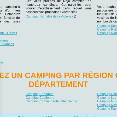
Ces villes proches de Noja comptent de
nombreux campings. Comparez-les pour
 un camping à
Vous souhai
trouver l’établissement dans lequel vous
té d’un lieu
particulière
passerez vos prochaines vacances !
r ? Comparez
futur lieu de 
Camping Ramales de la Victoria
(1)
 en fonction de
voisines de 
e des sites
nombre de ca
Camping San 
Camping Rui
rie / Costas
Camping Rama
alena
de Suances
nas
EZ UN CAMPING PAR RÉGION 
DÉPARTEMENT
Camping Cantabrie
Camping Gali
Camping Catalogne
Camping Les 
Camping Communauté Valencienne
Camping Mur
Camping Nav
Camping Pay