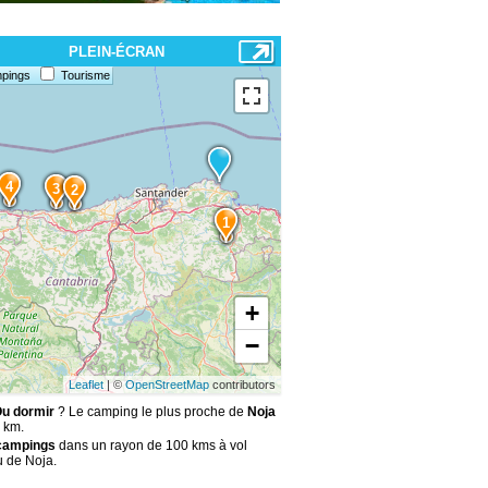
PLEIN-ÉCRAN
pings
Tourisme
4
3
2
1
+
−
Leaflet
| ©
OpenStreetMap
contributors
Ou dormir
? Le camping le plus proche de
Noja
 km.
campings
dans un rayon de 100 kms à vol
u de Noja.