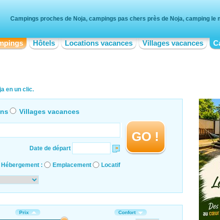
Campings proches de Noja, campings pas chers près de Noja, camping le 
mpings
Hôtels
Locations vacances
Villages vacances
C
 en un clic.
ons
Villages vacances
GO !
Date de départ
Hébergement :
Emplacement
Locatif
Prix
Confort