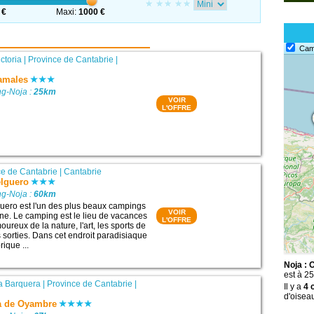
 €
Maxi:
1000 €
Cam
ctoria
|
Province de Cantabrie
|
amales
g-Noja :
25km
VOIR
L'OFFRE
ce de Cantabrie
|
Cantabrie
lguero
g-Noja :
60km
uero est l'un des plus beaux campings
VOIR
e. Le camping est le lieu de vacances
L'OFFRE
oureux de la nature, l'art, les sports de
es sorties. Dans cet endroit paradisiaque
rique ...
Noja : 
est à 25
la Barquera
|
Province de Cantabrie
|
Il y a
4 
d'oisea
a de Oyambre