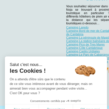
Vous souhaitez séjourner dans
Noja se trouvant à proximi
touristique en particulie
différents hôteliers de plein air
la distance qui les sépar
touristiques ci-dessous…
Camping Laredo
Camping Bord de mer de Cantab
de Cantabria
Camping La péninsule de Magd
Camping La station balnéaire 
Camping Pico de Tres Mares
Camping Côte Cantabrique
Camping Castro Urdiales
Camping Le Parc de Cabarceno
Camping La plage de Valdeare
Camping La vallée de la Nansa
Salut c'est nous...
TROUV
les Cookies !
On a attendu d'être sûrs que le contenu
de ce site vous intéresse avant de vous déranger, mais on
Camping Andalousie
aimerait bien vous accompagner pendant votre visite...
Camping Aragon
C'est OK pour vous ?
Camping Asturies
Consentements certifiés par