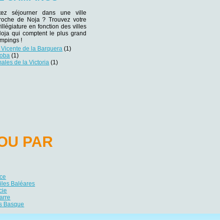
tez séjourner dans une ville
 proche de Noja ? Trouvez votre
villégiature en fonction des villes
Noja qui comptent le plus grand
mpings !
Vicente de la Barquera
(1)
loba
(1)
les de la Victoria
(1)
OU PAR
ce
iles Baléares
cie
arre
s Basque