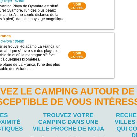
g-Noja :
67km
VOIR
vaning Playa de Oyambre est situé
L'OFFRE
urel Oyambre, l'un des plus beaux
ntabrie. A une courte distance de la
s à pied), dans un paysage magnifique
Franca
g-Noja :
86km
mer se trouve Holacamp La Franca, un
antabrique s'ouvre sur des plages et
VOIR
able fin et où la montagne s'élève
L'OFFRE
 à quelques kilomètres.
e plage de La Franca, l'une des plus
able des Asturies ...
VEZ LE CAMPING AUTOUR DE
SCEPTIBLE DE VOUS INTÉRES
LES
TROUVEZ VOTRE
RECHE
XIMITÉ
CAMPING DANS UNE
VILLES
STIQUES
VILLE PROCHE DE NOJA
QUI C
D