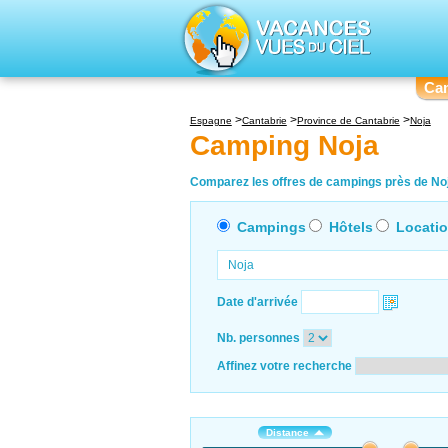
Ca
Espagne
Cantabrie
Province de Cantabrie
Noja
Camping Noja
Comparez les offres de campings près de Noja
Campings
Hôtels
Locati
Date d'arrivée
Nb. personnes
Affinez votre recherche
Distance