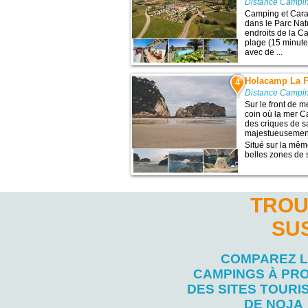
Distance Campin
Camping et Cara
dans le Parc Nat
endroits de la Ca
plage (15 minute
avec de ...
Holacamp La 
4
Distance Campin
Sur le front de 
coin où la mer C
des criques de s
majestueusement
Situé sur la mêm
belles zones de s
TROU
SU
COMPAREZ 
CAMPINGS À PRO
DES SITES TOURI
DE NOJA