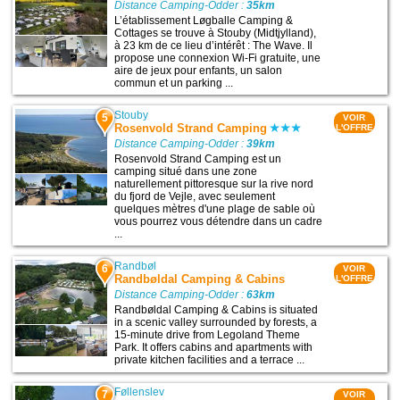
Distance Camping-Odder :
35km
L’établissement Løgballe Camping &
Cottages se trouve à Stouby (Midtjylland),
à 23 km de ce lieu d’intérêt : The Wave. Il
propose une connexion Wi-Fi gratuite, une
aire de jeux pour enfants, un salon
commun et un parking ...
Stouby
5
VOIR
Rosenvold Strand Camping
L'OFFRE
Distance Camping-Odder :
39km
Rosenvold Strand Camping est un
camping situé dans une zone
naturellement pittoresque sur la rive nord
du fjord de Vejle, avec seulement
quelques mètres d'une plage de sable où
vous pourrez vous détendre dans un cadre
...
Randbøl
6
VOIR
Randbøldal Camping & Cabins
L'OFFRE
Distance Camping-Odder :
63km
Randbøldal Camping & Cabins is situated
in a scenic valley surrounded by forests, a
15-minute drive from Legoland Theme
Park. It offers cabins and apartments with
private kitchen facilities and a terrace ...
Føllenslev
7
VOIR