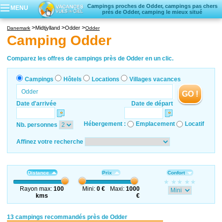
Campings proches de Odder, campings pas chers
MENU
près de Odder, camping le mieux situé
Campings
Midtjylland
Odder
Danemark
Odder
Hôtels
Camping Odder
Locations vacances
Villages vacances
Comparez les offres de campings près de Odder en un clic.
Campings
Hôtels
Locations
Villages vacances
GO !
Date d'arrivée
Date de départ
Hébergement :
Emplacement
Locatif
Nb. personnes
Affinez votre recherche
Distance
Prix
Confort
Rayon max:
100
Mini:
0 €
Maxi:
1000
kms
€
13 campings recommandés près de Odder