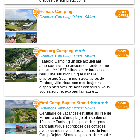
dispose de nombreux coins ...
Helnæs Camping
10
VOIR
L'OFFRE
Distance Camping-Odder :
94km
Faaborg Camping
11
VOIR
L'OFFRE
Distance Camping-Odder :
96km
Faaborg Camping un site accueillant
aménagé sur une ancienne grande ferme
de l'année 1827, située entre forêt et de
l'eau.Une situation unique dans le
pittoresque Svanninge Bakker, près de
Faaborg ville.Nous sommes toujours
disponibles avec de bons conseils si vous
voulez sortir et explorer la nature ...
First Camp Bøjden Strand
12
VOIR
L'OFFRE
Distance Camping-Odder :
97km
Ce village de vacances est situé sur l'île de
Funen, à côté d'une plage et à seulement
10 km de Faaborg. Il dispose d'un grand
parc aquatique et propose des cottages
avec cuisine privée. Les cottages du First
Camp Bøjden Strand disposent d'une salle