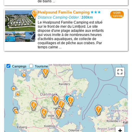
de bains ...
Hvalpsund Familie Camping
13
VOIR
L'OFFRE
Distance Camping-Odder :
100km
Le Hvalpsund Familie Camping est situé
sur le front de mer du Limfjord. Le site
dispose d'une plage adaptée aux enfants
qui vous invite à de nombreuses heures
d'activités aquatiques, de collecte de
coquillages et de pêche aux crabes. Par
temps calme ...
13
Campings
Tourisme
9
3
1
2
8
7
4
6
5
+