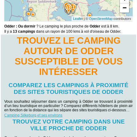
−
10
11
12
Leaflet
| ©
OpenStreetMap
contributors
Odder : Ou dormir
? Le camping le plus proche de
Odder
est à 8 km.
Il y a
13 campings
dans un rayon de 100 kms à vol d'oiseau de Odder.
TROUVEZ LE CAMPING
AUTOUR DE ODDER
SUSCEPTIBLE DE VOUS
INTÉRESSER
COMPAREZ LES CAMPINGS À PROXIMITÉ
DES SITES TOURISTIQUES DE ODDER
Vous souhaitez séjourner dans un camping à Odder se trouvant à proximité
d’un lieu touristique en particulier ? Comparez différents hôteliers de plein air
en fonction de la distance qui les sépare des sites touristiques ci-dessous…
Camping Silkeborg et ses environs
TROUVEZ VOTRE CAMPING DANS UNE
VILLE PROCHE DE ODDER