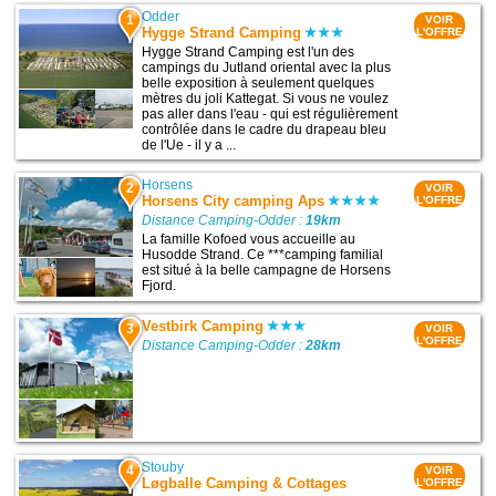
Odder
1
VOIR
Hygge Strand Camping
L'OFFRE
Hygge Strand Camping est l'un des
campings du Jutland oriental avec la plus
belle exposition à seulement quelques
mètres du joli Kattegat. Si vous ne voulez
pas aller dans l'eau - qui est régulièrement
contrôlée dans le cadre du drapeau bleu
de l'Ue - il y a ...
Horsens
2
VOIR
Horsens City camping Aps
L'OFFRE
Distance Camping-Odder :
19km
La famille Kofoed vous accueille au
Husodde Strand. Ce ***camping familial
est situé à la belle campagne de Horsens
Fjord.
Vestbirk Camping
3
VOIR
L'OFFRE
Distance Camping-Odder :
28km
Stouby
4
VOIR
Løgballe Camping & Cottages
L'OFFRE