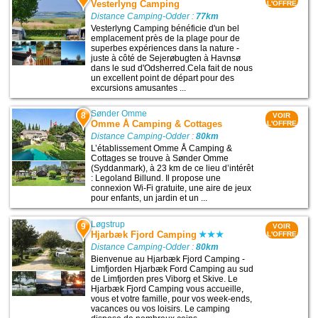
Vesterlyng Camping
L'OFFRE
Distance Camping-Odder :
77km
Vesterlyng Camping bénéficie d'un bel
emplacement près de la plage pour de
superbes expériences dans la nature -
juste à côté de Sejerøbugten à Havnsø
dans le sud d'Odsherred.Cela fait de nous
un excellent point de départ pour des
excursions amusantes ...
Sønder Omme
8
VOIR
Omme Å Camping & Cottages
L'OFFRE
Distance Camping-Odder :
80km
L’établissement Omme Å Camping &
Cottages se trouve à Sønder Omme
(Syddanmark), à 23 km de ce lieu d’intérêt
: Legoland Billund. Il propose une
connexion Wi-Fi gratuite, une aire de jeux
pour enfants, un jardin et un ...
Løgstrup
9
VOIR
Hjarbæk Fjord Camping
L'OFFRE
Distance Camping-Odder :
80km
Bienvenue au Hjarbæk Fjord Camping -
Limfjorden Hjarbæk Ford Camping au sud
de Limfjorden pres Viborg et Skive. Le
Hjarbæk Fjord Camping vous accueille,
vous et votre famille, pour vos week-ends,
vacances ou vos loisirs. Le camping