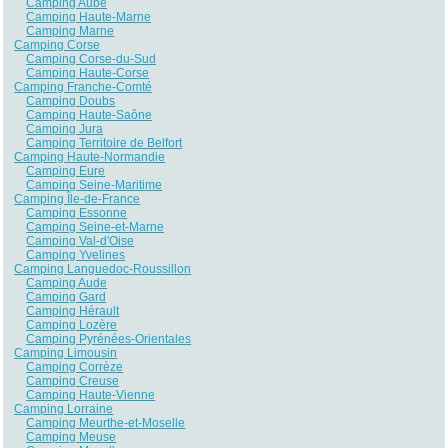
Camping Aube
Camping Haute-Marne
Camping Marne
Camping Corse
Camping Corse-du-Sud
Camping Haute-Corse
Camping Franche-Comté
Camping Doubs
Camping Haute-Saône
Camping Jura
Camping Territoire de Belfort
Camping Haute-Normandie
Camping Eure
Camping Seine-Maritime
Camping Île-de-France
Camping Essonne
Camping Seine-et-Marne
Camping Val-d'Oise
Camping Yvelines
Camping Languedoc-Roussillon
Camping Aude
Camping Gard
Camping Hérault
Camping Lozère
Camping Pyrénées-Orientales
Camping Limousin
Camping Corrèze
Camping Creuse
Camping Haute-Vienne
Camping Lorraine
Camping Meurthe-et-Moselle
Camping Meuse