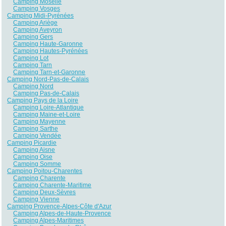
Camping Moselle
Camping Vosges
Camping Midi-Pyrénées
Camping Ariège
Camping Aveyron
Camping Gers
Camping Haute-Garonne
Camping Hautes-Pyrénées
Camping Lot
Camping Tarn
Camping Tarn-et-Garonne
Camping Nord-Pas-de-Calais
Camping Nord
Camping Pas-de-Calais
Camping Pays de la Loire
Camping Loire-Atlantique
Camping Maine-et-Loire
Camping Mayenne
Camping Sarthe
Camping Vendée
Camping Picardie
Camping Aisne
Camping Oise
Camping Somme
Camping Poitou-Charentes
Camping Charente
Camping Charente-Maritime
Camping Deux-Sèvres
Camping Vienne
Camping Provence-Alpes-Côte d'Azur
Camping Alpes-de-Haute-Provence
Camping Alpes-Maritimes