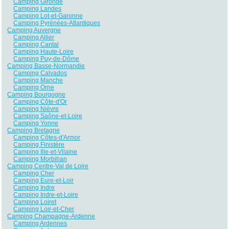
Camping Gironde
Camping Landes
Camping Lot-et-Garonne
Camping Pyrénées-Atlantiques
Camping Auvergne
Camping Allier
Camping Cantal
Camping Haute-Loire
Camping Puy-de-Dôme
Camping Basse-Normandie
Camping Calvados
Camping Manche
Camping Orne
Camping Bourgogne
Camping Côte-d'Or
Camping Nièvre
Camping Saône-et-Loire
Camping Yonne
Camping Bretagne
Camping Côtes-d'Armor
Camping Finistère
Camping Ille-et-Vilaine
Camping Morbihan
Camping Centre-Val de Loire
Camping Cher
Camping Eure-et-Loir
Camping Indre
Camping Indre-et-Loire
Camping Loiret
Camping Loir-et-Cher
Camping Champagne-Ardenne
Camping Ardennes