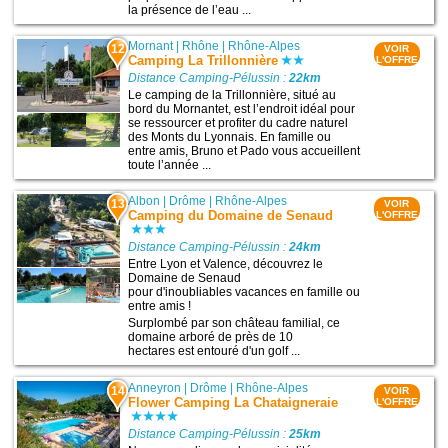
la présence de l’eau ...
Mornant
|
Rhône
|
Rhône-Alpes
12
VOIR
Camping La Trillonnière
L'OFFRE
Distance Camping-Pélussin :
22km
Le camping de la Trillonnière, situé au
bord du Mornantet, est l’endroit idéal pour
se ressourcer et profiter du cadre naturel
des Monts du Lyonnais. En famille ou
entre amis, Bruno et Pado vous accueillent
toute l’année ...
Albon
|
Drôme
|
Rhône-Alpes
13
VOIR
Camping du Domaine de Senaud
L'OFFRE
Distance Camping-Pélussin :
24km
Entre Lyon et Valence, découvrez le
Domaine de Senaud
pour d'inoubliables vacances en famille ou
entre amis !
Surplombé par son château familial, ce
domaine arboré de près de 10
hectares est entouré d'un golf ...
Anneyron
|
Drôme
|
Rhône-Alpes
14
VOIR
Flower Camping La Chataigneraie
L'OFFRE
Distance Camping-Pélussin :
25km