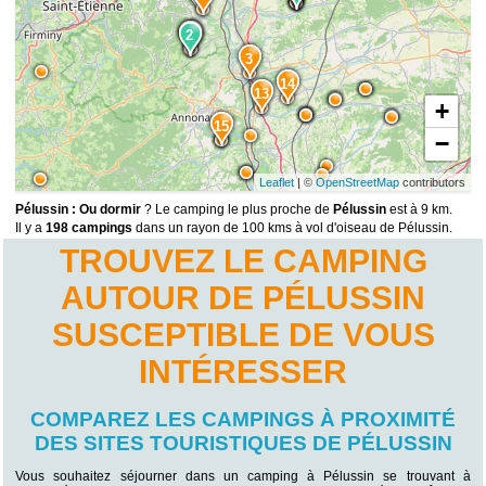
1
2
8
3
14
13
+
15
−
Leaflet
| ©
OpenStreetMap
contributors
Pélussin : Ou dormir
? Le camping le plus proche de
Pélussin
est à 9 km.
Il y a
198 campings
dans un rayon de 100 kms à vol d'oiseau de Pélussin.
TROUVEZ LE CAMPING
AUTOUR DE PÉLUSSIN
SUSCEPTIBLE DE VOUS
INTÉRESSER
COMPAREZ LES CAMPINGS À PROXIMITÉ
DES SITES TOURISTIQUES DE PÉLUSSIN
Vous souhaitez séjourner dans un camping à Pélussin se trouvant à