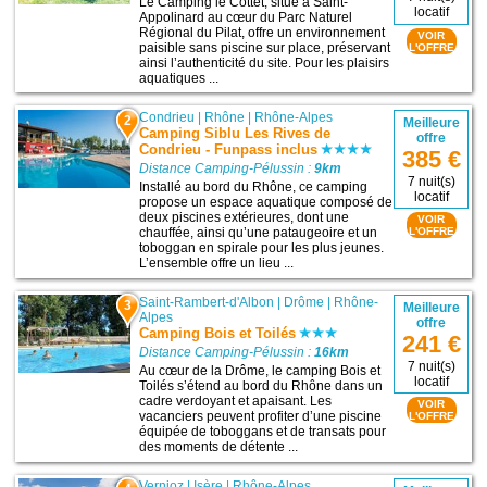
Le Camping le Cottet, situé à Saint-
locatif
Appolinard au cœur du Parc Naturel
Régional du Pilat, offre un environnement
VOIR
paisible sans piscine sur place, préservant
L'OFFRE
ainsi l’authenticité du site. Pour les plaisirs
aquatiques ...
Condrieu
|
Rhône
|
Rhône-Alpes
2
Meilleure
Camping Siblu Les Rives de
offre
Condrieu - Funpass inclus
385 €
Distance Camping-Pélussin :
9km
7 nuit(s)
Installé au bord du Rhône, ce camping
locatif
propose un espace aquatique composé de
deux piscines extérieures, dont une
VOIR
chauffée, ainsi qu’une pataugeoire et un
L'OFFRE
toboggan en spirale pour les plus jeunes.
L’ensemble offre un lieu ...
Saint-Rambert-d'Albon
|
Drôme
|
Rhône-
3
Meilleure
Alpes
offre
Camping Bois et Toilés
241 €
Distance Camping-Pélussin :
16km
7 nuit(s)
Au cœur de la Drôme, le camping Bois et
locatif
Toilés s’étend au bord du Rhône dans un
cadre verdoyant et apaisant. Les
VOIR
vacanciers peuvent profiter d’une piscine
L'OFFRE
équipée de toboggans et de transats pour
des moments de détente ...
Vernioz
|
Isère
|
Rhône-Alpes