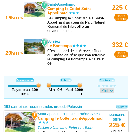
Saint-Appolinard
2
225 €
Camping le Cottet Saint-
Appolinard
VOIR
15km <
Le Camping le Cottet, situé à Saint-
L'OFFRE
Appolinard au cœur du Parc Naturel
Régional du Pilat, offre un
environnement ...
Vernioz
3
332 €
Le Bontemps
C’est au bord de la Varèze, affluent
20km <
VOIR
du Rhône en Isère que l’on retrouve
L'OFFRE
le camping Le Bontemps. A hauteur
de ...
Distance
Prix
Confort
Rayon max:
100
Mini:
0 €
Maxi:
1000
kms
€
198 campings recommandés près de Pélussin
Suivant
Saint-Appolinard
|
Loire
|
Rhône-Alpes
1
Meilleure
Camping le Cottet Saint-Appolinard
offre
225 €
Distance Camping-Pélussin :
9km
7 nuit(s)