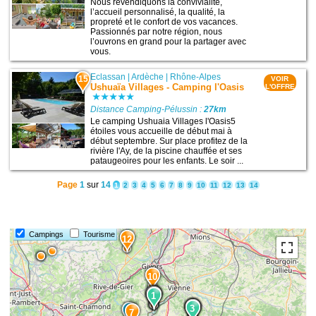
Nous revendiquons la convivialité,
l’accueil personnalisé, la qualité, la
propreté et le confort de vos vacances.
Passionnés par notre région, nous
l’ouvrons en grand pour la partager avec
vous.
Eclassan
|
Ardèche
|
Rhône-Alpes
15
VOIR
Ushuaïa Villages - Camping l'Oasis
L'OFFRE
Distance Camping-Pélussin :
27km
Le camping Ushuaia Villages l'Oasis5
étoiles vous accueille de début mai à
début septembre. Sur place profitez de la
rivière l'Ay, de la piscine chauffée et ses
pataugeoires pour les enfants. Le soir ...
Page
1
sur
14
1
2
3
4
5
6
7
8
9
10
11
12
13
14
Campings
Tourisme
12
10
9
5
2
1
11
6
4
3
7