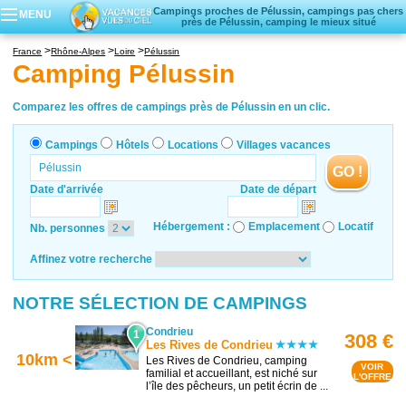
Campings proches de Pélussin, campings pas chers
MENU
près de Pélussin, camping le mieux situé
Campings
France
Rhône-Alpes
Loire
Pélussin
Hôtels
Camping Pélussin
Locations vacances
Villages vacances
Comparez les offres de campings près de Pélussin en un clic.
Campings
Hôtels
Locations
Villages vacances
GO !
Date d'arrivée
Date de départ
Hébergement :
Emplacement
Locatif
Nb. personnes
Affinez votre recherche
NOTRE SÉLECTION DE CAMPINGS
Condrieu
1
308 €
Les Rives de Condrieu
10km <
Les Rives de Condrieu, camping
VOIR
familial et accueillant, est niché sur
L'OFFRE
l’île des pêcheurs, un petit écrin de ...