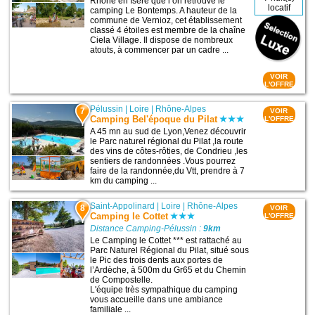
Rhône en Isère que l’on retrouve le
locatif
camping Le Bontemps. A hauteur de la
commune de Vernioz, cet établissement
classé 4 étoiles est membre de la chaîne
Ciela Village. Il dispose de nombreux
atouts, à commencer par un cadre ...
VOIR
L'OFFRE
Pélussin
|
Loire
|
Rhône-Alpes
7
VOIR
Camping Bel'époque du Pilat
L'OFFRE
A 45 mn au sud de Lyon,Venez découvrir
le Parc naturel régional du Pilat ,la route
des vins de côtes-rôties, de Condrieu ,les
sentiers de randonnées .Vous pourrez
faire de la randonnée,du Vtt, prendre à 7
km du camping ...
Saint-Appolinard
|
Loire
|
Rhône-Alpes
8
VOIR
Camping le Cottet
L'OFFRE
Distance Camping-Pélussin :
9km
Le Camping le Cottet *** est rattaché au
Parc Naturel Régional du Pilat, situé sous
le Pic des trois dents aux portes de
l’Ardèche, à 500m du Gr65 et du Chemin
de Compostelle.
L'équipe très sympathique du camping
vous accueille dans une ambiance
familiale ...