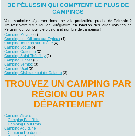
DE PÉLUSSIN QUI COMPTENT LE PLUS DE
CAMPINGS
Vous souhaitez séjourner dans une ville particulière proche de Pélussin ?
Trouvez votre futur lieu de villégiature en fonction des villes voisines de
Pélussin qui comptent le plus grand nombre de campings !
Camping Meyras
(5)
Camping Les Ollières-sur-Eyrieux
(4)
Camping Tournon-sur-Rhône
(4)
Camping Vogüé
(4)
Camping Condrieu
(3)
Camping Saint-Théoffrey
(3)
Camping Lussas
(3)
Camping Vernioz
(3)
Camping Ucel
(3)
Camping Châteauneuf-de-Galaure
(3)
TROUVEZ UN CAMPING PAR
RÉGION OU PAR
DÉPARTEMENT
Camping Alsace
Camping Bas-Rhin
Camping Haut-Rhin
Camping Aquitaine
Camping Dordogne