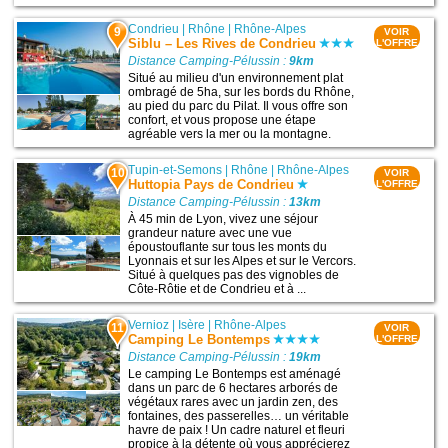
Condrieu
|
Rhône
|
Rhône-Alpes
9
VOIR
Siblu – Les Rives de Condrieu
L'OFFRE
Distance Camping-Pélussin :
9km
Situé au milieu d'un environnement plat
ombragé de 5ha, sur les bords du Rhône,
au pied du parc du Pilat. Il vous offre son
confort, et vous propose une étape
agréable vers la mer ou la montagne.
Tupin-et-Semons
|
Rhône
|
Rhône-Alpes
10
VOIR
Huttopia Pays de Condrieu
L'OFFRE
Distance Camping-Pélussin :
13km
À 45 min de Lyon, vivez une séjour
grandeur nature avec une vue
époustouflante sur tous les monts du
Lyonnais et sur les Alpes et sur le Vercors.
Situé à quelques pas des vignobles de
Côte-Rôtie et de Condrieu et à ...
Vernioz
|
Isère
|
Rhône-Alpes
11
VOIR
Camping Le Bontemps
L'OFFRE
Distance Camping-Pélussin :
19km
Le camping Le Bontemps est aménagé
dans un parc de 6 hectares arborés de
végétaux rares avec un jardin zen, des
fontaines, des passerelles… un véritable
havre de paix ! Un cadre naturel et fleuri
propice à la détente où vous apprécierez