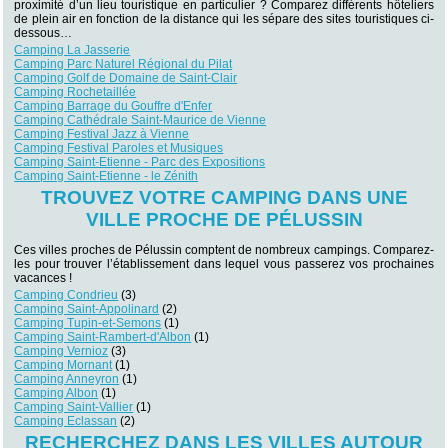
proximité d’un lieu touristique en particulier ? Comparez différents hôteliers
de plein air en fonction de la distance qui les sépare des sites touristiques ci-
dessous…
Camping La Jasserie
Camping Parc Naturel Régional du Pilat
Camping Golf de Domaine de Saint-Clair
Camping Rochetaillée
Camping Barrage du Gouffre d'Enfer
Camping Cathédrale Saint-Maurice de Vienne
Camping Festival Jazz à Vienne
Camping Festival Paroles et Musiques
Camping Saint-Etienne - Parc des Expositions
Camping Saint-Etienne - le Zénith
TROUVEZ VOTRE CAMPING DANS UNE
VILLE PROCHE DE PÉLUSSIN
Ces villes proches de Pélussin comptent de nombreux campings. Comparez-
les pour trouver l’établissement dans lequel vous passerez vos prochaines
vacances !
Camping Condrieu
(3)
Camping Saint-Appolinard
(2)
Camping Tupin-et-Semons
(1)
Camping Saint-Rambert-d'Albon
(1)
Camping Vernioz
(3)
Camping Mornant
(1)
Camping Anneyron
(1)
Camping Albon
(1)
Camping Saint-Vallier
(1)
Camping Eclassan
(2)
RECHERCHEZ DANS LES VILLES AUTOUR