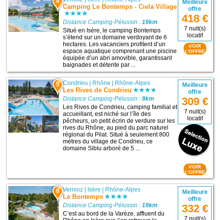
4
Meilleure
Camping Le Bontemps - Ciela Village
offre
418 €
Distance Camping-Pélussin :
19km
7 nuit(s)
Situé en Isère, le camping Bontemps
locatif
s’étend sur un domaine verdoyant de 6
hectares. Les vacanciers profitent d’un
VOIR
espace aquatique comprenant une piscine
L'OFFRE
équipée d’un abri amovible, garantissant
baignades et détente par ...
Condrieu
|
Rhône
|
Rhône-Alpes
5
Meilleure
Les Rives de Condrieu
offre
Distance Camping-Pélussin :
9km
309 €
Les Rives de Condrieu, camping familial et
7 nuit(s)
accueillant, est niché sur l’île des
locatif
pêcheurs, un petit écrin de verdure sur les
rives du Rhône, au pied du parc naturel
régional du Pilat. Situé à seulement 800
mètres du village de Condrieu, ce
domaine Siblu arboré de 5 ...
VOIR
L'OFFRE
Vernioz
|
Isère
|
Rhône-Alpes
6
Meilleure
Le Bontemps
offre
Distance Camping-Pélussin :
19km
332 €
C’est au bord de la Varèze, affluent du
7 nuit(s)