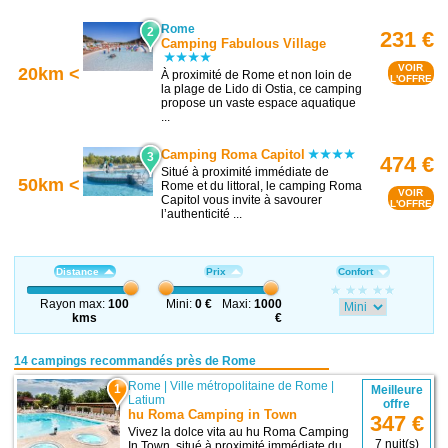
Rome
2
231 €
Camping Fabulous Village
VOIR
20km <
À proximité de Rome et non loin de
L'OFFRE
la plage de Lido di Ostia, ce camping
propose un vaste espace aquatique
...
Camping Roma Capitol
3
474 €
Situé à proximité immédiate de
50km <
Rome et du littoral, le camping Roma
VOIR
Capitol vous invite à savourer
L'OFFRE
l’authenticité ...
Distance
Prix
Confort
Rayon max:
100
Mini:
0 €
Maxi:
1000
kms
€
14 campings recommandés près de Rome
Rome
|
Ville métropolitaine de Rome
|
1
Meilleure
Latium
offre
hu Roma Camping in Town
347 €
Vivez la dolce vita au hu Roma Camping
7 nuit(s)
In Town, situé à proximité immédiate du