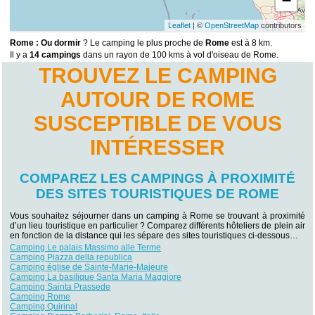
−
Leaflet
| ©
OpenStreetMap
contributors
Rome : Ou dormir
? Le camping le plus proche de
Rome
est à 8 km.
Il y a
14 campings
dans un rayon de 100 kms à vol d'oiseau de Rome.
TROUVEZ LE CAMPING
AUTOUR DE ROME
SUSCEPTIBLE DE VOUS
INTÉRESSER
COMPAREZ LES CAMPINGS À PROXIMITÉ
DES SITES TOURISTIQUES DE ROME
Vous souhaitez séjourner dans un camping à Rome se trouvant à proximité
d’un lieu touristique en particulier ? Comparez différents hôteliers de plein air
en fonction de la distance qui les sépare des sites touristiques ci-dessous…
Camping Le palais Massimo alle Terme
Camping Piazza della republica
Camping église de Sainte-Marie-Majeure
Camping La basilique Santa Maria Maggiore
Camping Sainta Prassede
Camping Rome
Camping Quirinal