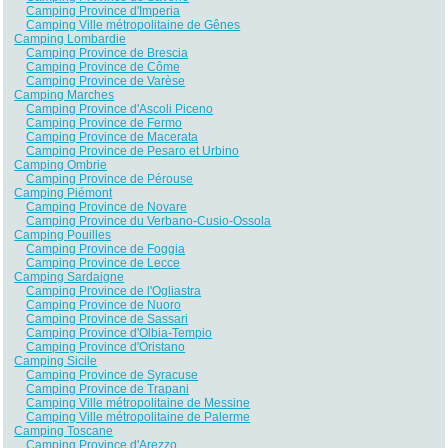
Camping Province d'Imperia
Camping Ville métropolitaine de Gênes
Camping Lombardie
Camping Province de Brescia
Camping Province de Côme
Camping Province de Varèse
Camping Marches
Camping Province d'Ascoli Piceno
Camping Province de Fermo
Camping Province de Macerata
Camping Province de Pesaro et Urbino
Camping Ombrie
Camping Province de Pérouse
Camping Piémont
Camping Province de Novare
Camping Province du Verbano-Cusio-Ossola
Camping Pouilles
Camping Province de Foggia
Camping Province de Lecce
Camping Sardaigne
Camping Province de l'Ogliastra
Camping Province de Nuoro
Camping Province de Sassari
Camping Province d'Olbia-Tempio
Camping Province d'Oristano
Camping Sicile
Camping Province de Syracuse
Camping Province de Trapani
Camping Ville métropolitaine de Messine
Camping Ville métropolitaine de Palerme
Camping Toscane
Camping Province d'Arezzo