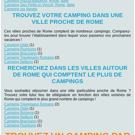
Camping Piazza Barberini, Rome, Italie
Camping San Pietro in Vincoli, Rome, Italie
Camping via Veneto
TROUVEZ VOTRE CAMPING DANS UNE
VILLE PROCHE DE ROME
Ces villes proches de Rome comptent de nombreux campings. Comparez-
les pour trouver l’établissement dans lequel vous passerez vos prochaines
vacances !
Camping Ostie
(1)
Camping Fiumicino
(1)
Camping Bracciano
(1)
Camping Trevignano Romano
(2)
Camping Nettuno
(1)
RECHERCHEZ DANS LES VILLES AUTOUR
DE ROME QUI COMPTENT LE PLUS DE
CAMPINGS
Vous souhaitez séjourner dans une ville particulière proche de Rome ?
Trouvez votre futur lieu de villégiature en fonction des villes voisines de
Rome qui comptent le plus grand nombre de campings !
Camping Trevignano Romano
(2)
Camping Ostie
(1)
Camping Bolsena
(1)
Camping Nettuno
(1)
Camping Bracciano
(1)
Camping Fiumicino
(1)