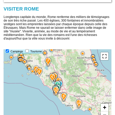
VISITER ROME
Longtemps capitale du monde, Rome renferme des milliers de témoignages
de son très riche passé. Les 400 églises, 300 fontaines et innombrables
vestiges sont les empreintes laissées par chaque époque depuis celle des
Étrusques. Mais Rome ne saurait se laisser enfermer dans cette image de
site "musée". Vivante, animée, au mode de vie et au tempérament
méditerranéen. Rien que la vie des romains est l'une des richesses
d'aujourd'hui que la ville vous invite à découvrir.
Campings
Tourisme
7
8
6
13
4
5
10
1
1
2
2
3
3
11
12
9
14
+