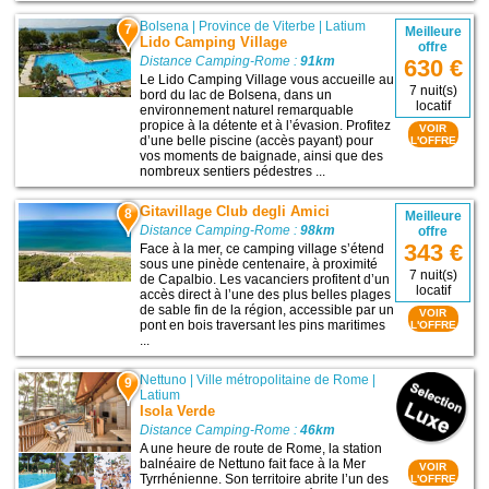
Bolsena
|
Province de Viterbe
|
Latium
7
Meilleure
Lido Camping Village
offre
Distance Camping-Rome :
91km
630 €
Le Lido Camping Village vous accueille au
7 nuit(s)
bord du lac de Bolsena, dans un
locatif
environnement naturel remarquable
propice à la détente et à l’évasion. Profitez
VOIR
d’une belle piscine (accès payant) pour
L'OFFRE
vos moments de baignade, ainsi que des
nombreux sentiers pédestres ...
Gitavillage Club degli Amici
8
Meilleure
Distance Camping-Rome :
98km
offre
343 €
Face à la mer, ce camping village s’étend
sous une pinède centenaire, à proximité
7 nuit(s)
de Capalbio. Les vacanciers profitent d’un
locatif
accès direct à l’une des plus belles plages
de sable fin de la région, accessible par un
VOIR
pont en bois traversant les pins maritimes
L'OFFRE
...
Nettuno
|
Ville métropolitaine de Rome
|
9
Latium
Isola Verde
Distance Camping-Rome :
46km
A une heure de route de Rome, la station
balnéaire de Nettuno fait face à la Mer
VOIR
Tyrrhénienne. Son territoire abrite l’un des
L'OFFRE