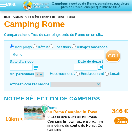
Campings proches de Rome, campings pas chers
MENU
près de Rome, camping le mieux situé
Campings
Italie
Latium
Ville métropolitaine de Rome
Rome
Hôtels
Camping Rome
Locations vacances
Villages vacances
Comparez les offres de campings près de Rome en un clic.
Campings
Hôtels
Locations
Villages vacances
GO !
Date d'arrivée
Date de départ
Hébergement :
Emplacement
Locatif
Nb. personnes
Affinez votre recherche
NOTRE SÉLECTION DE CAMPINGS
Rome
1
346 €
hu Roma Camping in Town
Vivez la dolce vita au hu Roma
10km <
VOIR
Camping In Town, situé à proximité
L'OFFRE
immédiate du centre de Rome. Ce
camping ...