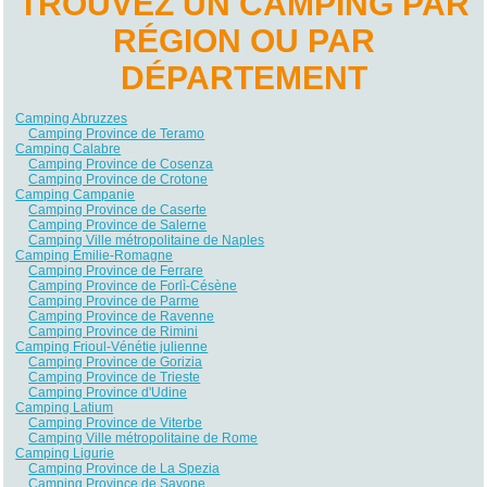
TROUVEZ UN CAMPING PAR
RÉGION OU PAR
DÉPARTEMENT
Camping Abruzzes
Camping Province de Teramo
Camping Calabre
Camping Province de Cosenza
Camping Province de Crotone
Camping Campanie
Camping Province de Caserte
Camping Province de Salerne
Camping Ville métropolitaine de Naples
Camping Émilie-Romagne
Camping Province de Ferrare
Camping Province de Forlì-Césène
Camping Province de Parme
Camping Province de Ravenne
Camping Province de Rimini
Camping Frioul-Vénétie julienne
Camping Province de Gorizia
Camping Province de Trieste
Camping Province d'Udine
Camping Latium
Camping Province de Viterbe
Camping Ville métropolitaine de Rome
Camping Ligurie
Camping Province de La Spezia
Camping Province de Savone