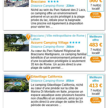
560 €
Bracciano
7 nuit(s)
Distance Camping-Rome :
33km
locatif
Niché au sein du Parc Naturel des 2 Lacs,
ce camping offre un environnement
VOIR
préservé et un accès privilégié à la plage
L'OFFRE
privée du lac, idéale pour la baignade.
Une piscine est également à disposition
pour varier les ...
Bracciano
|
Ville métropolitaine de Rome
|
5
Meilleure
Latium
offre
Azzurro Camping Village
483 €
Distance Camping-Rome :
36km
7 nuit(s)
Au cœur du Parc Naturel Régional de
locatif
Bracciano Martignano, ce camping familial
bénéficie d’un environnement préservé et
VOIR
d’une localisation privilégiée à seulement
L'OFFRE
35 km de Rome. Un accès direct à une
plage de sable permet ...
Gitavillage California
6
Meilleure
Distance Camping-Rome :
85km
offre
413 €
Le camping Gitavillage California, niché
au cœur d’une pinède sur la côte de
7 nuit(s)
Marina Di Montalto en Italie, propose un
locatif
espace aquatique avec plusieurs bassins
non chauffés et un solarium, ainsi qu’un
VOIR
accès direct à une plage de sable fin.En
L'OFFRE
période de vacances ...