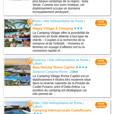
plus beaux campings de la région : Isola
Verde. Comme son nom l’indique, cet
établissement occupe un domaine
incroyablement verdoyant ; ...
Rome
|
Ville métropolitaine de Rome
|
10
VOIR
Latium
L'OFFRE
Happy Village & Camping
Le Camping Village offre la possibilité de
séjourner en toute détente à tout type de
clients: - Couples à la recherche de la
romance et de l'intimité; - Hommes et
femmes en voyage d’affaires ont vu la
connexion rapide et ...
Fiumicino
|
Ville métropolitaine de Rome
|
11
VOIR
Latium
L'OFFRE
Baia Holiday Roma Capitol
Distance Camping-Rome :
23km
Le Camping Village Roma Capitol est un
établissement 4 étoiles très moderne situé
dans la réserve naturelle de la Pinède de
Castel Fusano, près d’Ostia Antica. La
position du camping est stratégique car
elle permet de ...
Ostie
|
Ville métropolitaine de Rome
|
12
VOIR
Latium
L'OFFRE
Camping Internazionale Castelfusano