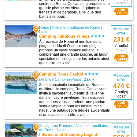
locatif
centre de Rome. Ce camping propose une
grande piscine extérieure équipée de
VOIR
transats et de parasols, ainsi que des
L'OFFRE
bains à remous ...
Rome
|
Ville métropolitaine de Rome
|
2
Meilleure
Latium
offre
Camping Fabulous Village
231 €
À proximité de Rome et non loin de la
7 nuit(s)
plage de Lido di Ostia, ce camping
locatif
propose un vaste espace aquatique
comprenant une grande piscine, un lagon
VOIR
spécialement conçu pour les enfants ainsi
L'OFFRE
que deux jacuzzis ...
Camping Roma Capitol
3
Meilleure
Distance Camping-Rome :
23km
offre
474 €
Situé à proximité immédiate de Rome et
du littoral, le camping Roma Capitol vous
7 nuit(s)
invite à savourer l’authenticité italienne
locatif
dans un cadre privilégié. Trois espaces
aquatiques vous attendent : une piscine
VOIR
semi-olympique pour les amateurs de
L'OFFRE
nage, une pataugeoire dédiée aux enfants
et un espace bien-être avec ...
Trevignano Romano
|
Ville métropolitaine
4
Meilleure
de Rome
|
Latium
offre
International Glamping Lago di