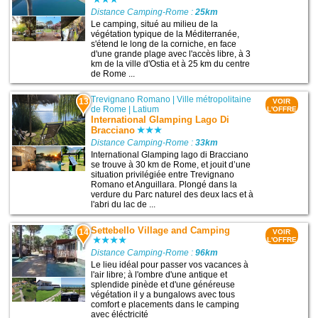
Distance Camping-Rome :
25km
Le camping, situé au milieu de la
végétation typique de la Méditerranée,
s'étend le long de la corniche, en face
d'une grande plage avec l'accès libre, à 3
km de la ville d'Ostia et à 25 km du centre
de Rome ...
Trevignano Romano
|
Ville métropolitaine
13
VOIR
de Rome
|
Latium
L'OFFRE
International Glamping Lago Di
Bracciano
Distance Camping-Rome :
33km
International Glamping lago di Bracciano
se trouve à 30 km de Rome, et jouit d’une
situation privilégiée entre Trevignano
Romano et Anguillara. Plongé dans la
verdure du Parc naturel des deux lacs et à
l'abri du lac de ...
Settebello Village and Camping
14
VOIR
L'OFFRE
Distance Camping-Rome :
96km
Le lieu idéal pour passer vos vacances à
l'air libre; à l'ombre d'une antique et
splendide pinède et d'une généreuse
végétation il y a bungalows avec tous
comfort e placements dans le camping
avec éléctricité