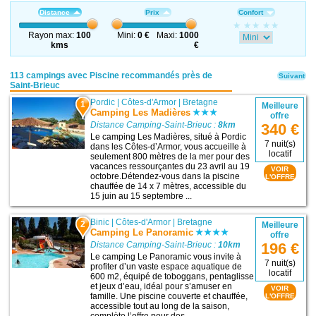
Distance
Prix
Confort
Rayon max:
100
Mini:
0 €
Maxi:
1000
kms
€
113 campings avec Piscine recommandés près de
Suivant
Saint-Brieuc
Pordic
|
Côtes-d'Armor
|
Bretagne
1
Meilleure
Camping Les Madières
offre
Distance Camping-Saint-Brieuc :
8km
340 €
Le camping Les Madières, situé à Pordic
7 nuit(s)
dans les Côtes-d’Armor, vous accueille à
locatif
seulement 800 mètres de la mer pour des
vacances ressourçantes du 23 avril au 19
VOIR
octobre.Détendez-vous dans la piscine
L'OFFRE
chauffée de 14 x 7 mètres, accessible du
15 juin au 15 septembre ...
Binic
|
Côtes-d'Armor
|
Bretagne
2
Meilleure
Camping Le Panoramic
offre
Distance Camping-Saint-Brieuc :
10km
196 €
Le camping Le Panoramic vous invite à
7 nuit(s)
profiter d’un vaste espace aquatique de
locatif
600 m2, équipé de toboggans, pentaglisse
et jeux d’eau, idéal pour s’amuser en
VOIR
famille. Une piscine couverte et chauffée,
L'OFFRE
accessible tout au long de la saison,
complète l’offre pour des ...