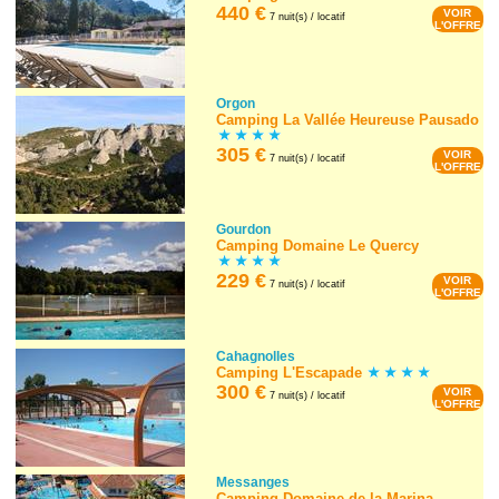
440 €
VOIR
7 nuit(s) / locatif
L'OFFRE
Orgon
Camping La Vallée Heureuse Pausado
305 €
VOIR
7 nuit(s) / locatif
L'OFFRE
Gourdon
Camping Domaine Le Quercy
229 €
VOIR
7 nuit(s) / locatif
L'OFFRE
Cahagnolles
Camping L'Escapade
300 €
VOIR
7 nuit(s) / locatif
L'OFFRE
Messanges
Camping Domaine de la Marina