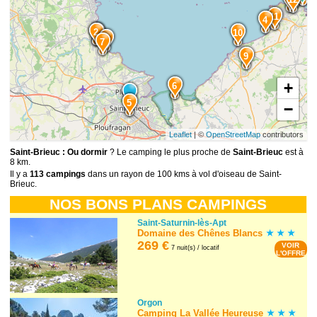
11
4
2
8
10
1
7
9
+
6
5
−
Leaflet
| ©
OpenStreetMap
contributors
Saint-Brieuc : Ou dormir
? Le camping le plus proche de
Saint-Brieuc
est à
8 km.
Il y a
113 campings
dans un rayon de 100 kms à vol d'oiseau de Saint-
Brieuc.
NOS BONS PLANS CAMPINGS
Saint-Saturnin-lès-Apt
Domaine des Chênes Blancs
269 €
VOIR
7 nuit(s) / locatif
L'OFFRE
Orgon
Camping La Vallée Heureuse