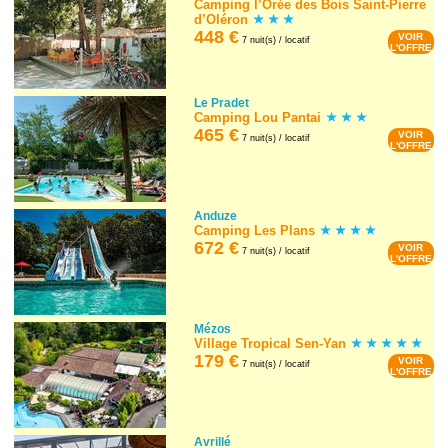
Camping l’Orée des Bois Saint-Pierre
d’Oléron
448 €
VOIR
7 nuit(s) / locatif
L'OFFRE
Le Pradet
Camping Lou Pantai
465 €
VOIR
7 nuit(s) / locatif
L'OFFRE
Anduze
Camping Les Plans
672 €
VOIR
7 nuit(s) / locatif
L'OFFRE
Mézos
Village Tropical Sen-Yan
179 €
VOIR
7 nuit(s) / locatif
L'OFFRE
Avrillé