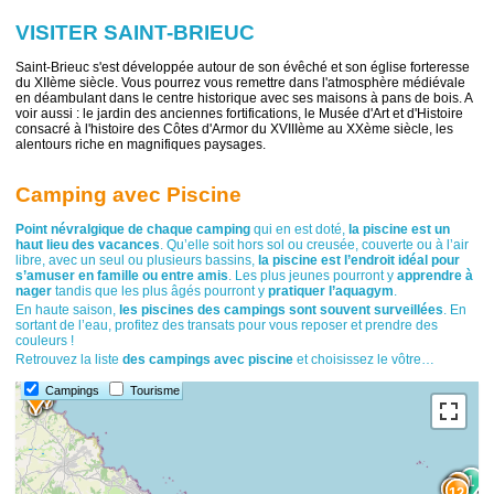
VISITER SAINT-BRIEUC
Saint-Brieuc s'est développée autour de son évêché et son église forteresse
du XIIème siècle. Vous pourrez vous remettre dans l'atmosphère médiévale
en déambulant dans le centre historique avec ses maisons à pans de bois. A
voir aussi : le jardin des anciennes fortifications, le Musée d'Art et d'Histoire
consacré à l'histoire des Côtes d'Armor du XVIIIème au XXème siècle, les
alentours riche en magnifiques paysages.
Camping avec Piscine
Point névralgique de chaque camping
qui en est doté,
la piscine est un
haut lieu des vacances
. Qu’elle soit hors sol ou creusée, couverte ou à l’air
libre, avec un seul ou plusieurs bassins,
la piscine est l’endroit idéal pour
s’amuser en famille ou entre amis
. Les plus jeunes pourront y
apprendre à
nager
tandis que les plus âgés pourront y
pratiquer l’aquagym
.
En haute saison,
les piscines des campings sont souvent surveillées
. En
sortant de l’eau, profitez des transats pour vous reposer et prendre des
couleurs !
Retrouvez la liste
des campings avec piscine
et choisissez le vôtre…
13
Campings
Tourisme
14
1
15
3
12