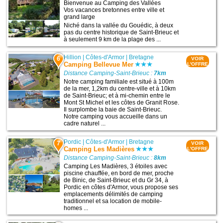
Bienvenue au Camping des Vallées
Vos vacances bretonnes entre ville et
grand large
Niché dans la vallée du Gouédic, à deux
pas du centre historique de Saint-Brieuc et
à seulement 9 km de la plage des ...
Hillion
|
Côtes-d'Armor
|
Bretagne
6
VOIR
Camping Bellevue Mer
L'OFFRE
Distance Camping-Saint-Brieuc :
7km
Notre camping familiale est situé à 100m
de la mer, 1,2km du centre-ville et à 10km
de Saint-Brieuc; et à mi-chemin entre le
Mont St Michel et les côtes de Granit Rose.
Il surplombe la baie de Saint-Brieuc.
Notre camping vous accueille dans un
cadre naturel ...
Pordic
|
Côtes-d'Armor
|
Bretagne
7
VOIR
Camping Les Madières
L'OFFRE
Distance Camping-Saint-Brieuc :
8km
Camping Les Madières, 3 étoiles avec
piscine chauffée, en bord de mer, proche
de Binic, de Saint-Brieuc et du Gr 34, à
Pordic en côtes d'Armor, vous propose ses
emplacements délimités de camping
traditionnel et sa location de mobile-
homes ...