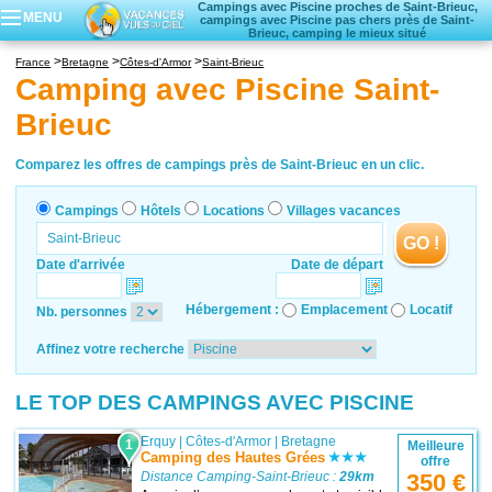
Campings avec Piscine proches de Saint-Brieuc,
MENU
campings avec Piscine pas chers près de Saint-
Brieuc, camping le mieux situé
Campings
France
Bretagne
Côtes-d'Armor
Saint-Brieuc
Hôtels
Camping avec Piscine Saint-
Locations vacances
Brieuc
Villages vacances
Comparez les offres de campings près de Saint-Brieuc en un clic.
Campings
Hôtels
Locations
Villages vacances
GO !
Date d'arrivée
Date de départ
Hébergement :
Emplacement
Locatif
Nb. personnes
Affinez votre recherche
LE TOP DES CAMPINGS AVEC PISCINE
Erquy
|
Côtes-d'Armor
|
Bretagne
1
Meilleure
Camping des Hautes Grées
offre
Distance Camping-Saint-Brieuc :
29km
350 €