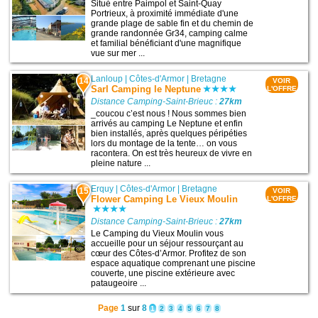
Situé entre Paimpol et Saint-Quay
Portrieux, à proximité immédiate d'une
grande plage de sable fin et du chemin de
grande randonnée Gr34, camping calme
et familial bénéficiant d'une magnifique
vue sur mer ...
Lanloup
|
Côtes-d'Armor
|
Bretagne
14
VOIR
Sarl Camping le Neptune
L'OFFRE
Distance Camping-Saint-Brieuc :
27km
_coucou c’est nous ! Nous sommes bien
arrivés au camping Le Neptune et enfin
bien installés, après quelques péripéties
lors du montage de la tente… on vous
racontera. On est très heureux de vivre en
pleine nature ...
Erquy
|
Côtes-d'Armor
|
Bretagne
15
VOIR
Flower Camping Le Vieux Moulin
L'OFFRE
Distance Camping-Saint-Brieuc :
27km
Le Camping du Vieux Moulin vous
accueille pour un séjour ressourçant au
cœur des Côtes-d’Armor. Profitez de son
espace aquatique comprenant une piscine
couverte, une piscine extérieure avec
pataugeoire ...
Page
1
sur
8
1
2
3
4
5
6
7
8