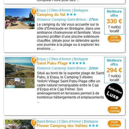
Erquy
|
Côtes-d'Armor
|
Bretagne
3
Meilleure
Camping du Val
offre
Distance Camping-Saint-Brieuc :
27km
330 €
Le camping du Val vous accueille sur la
7 nuit(s)
côte d’Émeraude en Bretagne, dans une
locatif
ambiance chaleureuse et familiale. Vous
pourrez profiter d’une piscine extérieure
VOIR
chauffée, idéale pour se détendre après
L'OFFRE
une journée à la plage ou à explorer les
environs ...
Erquy
|
Côtes-d'Armor
|
Bretagne
4
Meilleure
Saint Pabu Plage
offre
Distance Camping-Saint-Brieuc :
22km
294 €
Situé au bord de la superbe plage de Saint
7 nuit(s)
Pabu, à Erquy, le Camping 5 étoiles
locatif
Yelloh! Village Saint Pabu Plage offre un
cadre naturel remarquable entre le Cap
d’Erquy et le Cap Fréhel. Son
aménagement en terrasses permet à de
nombreux hébergements et emplacements
...
VOIR
L'OFFRE
Saint-Brieuc
|
Côtes-d'Armor
|
Bretagne
5
VOIR
Flower Camping des Vallées
L'OFFRE