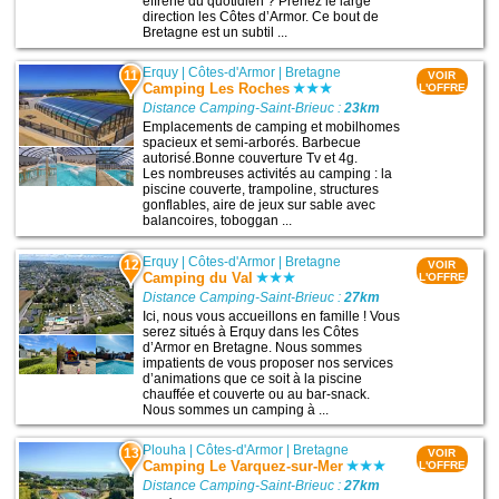
effréné du quotidien ? Prenez le large
direction les Côtes d’Armor. Ce bout de
Bretagne est un subtil ...
Erquy
|
Côtes-d'Armor
|
Bretagne
11
VOIR
Camping Les Roches
L'OFFRE
Distance Camping-Saint-Brieuc :
23km
Emplacements de camping et mobilhomes
spacieux et semi-arborés. Barbecue
autorisé.Bonne couverture Tv et 4g.
Les nombreuses activités au camping : la
piscine couverte, trampoline, structures
gonflables, aire de jeux sur sable avec
balancoires, toboggan ...
Erquy
|
Côtes-d'Armor
|
Bretagne
12
VOIR
Camping du Val
L'OFFRE
Distance Camping-Saint-Brieuc :
27km
Ici, nous vous accueillons en famille ! Vous
serez situés à Erquy dans les Côtes
d’Armor en Bretagne. Nous sommes
impatients de vous proposer nos services
d’animations que ce soit à la piscine
chauffée et couverte ou au bar-snack.
Nous sommes un camping à ...
Plouha
|
Côtes-d'Armor
|
Bretagne
13
VOIR
Camping Le Varquez-sur-Mer
L'OFFRE
Distance Camping-Saint-Brieuc :
27km