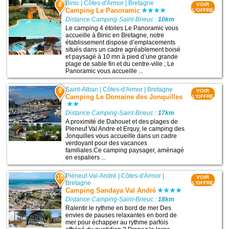
Binic
|
Côtes-d'Armor
|
Bretagne
8
VOIR
Camping Le Panoramic
L'OFFRE
Distance Camping-Saint-Brieuc :
10km
Le camping 4 étoiles Le Panoramic vous
accueille à Binic en Bretagne, notre
établissement dispose d’emplacements
situés dans un cadre agréablement boisé
et paysagé à 10 mn à pied d’une grande
plage de sable fin et du centre-ville ; Le
Panoramic vous accueille ...
Saint-Alban
|
Côtes-d'Armor
|
Bretagne
9
VOIR
Camping Le Domaine des Jonquilles
L'OFFRE
Distance Camping-Saint-Brieuc :
17km
A proximité de Dahouet et des plages de
Pleneuf Val Andre et Erquy, le camping des
Jonquilles vous accueille dans un cadre
verdoyant pour des vacances
familiales.Ce camping paysager, aménagé
en espaliers ...
Pléneuf-Val-André
|
Côtes-d'Armor
|
10
VOIR
Bretagne
L'OFFRE
Camping Sandaya Val André
Distance Camping-Saint-Brieuc :
18km
Ralentir le rythme en bord de mer Des
envies de pauses relaxantes en bord de
mer pour échapper au rythme parfois