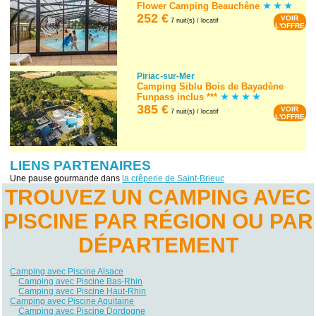
Flower Camping Beauchêne
252 €
VOIR
7 nuit(s) / locatif
L'OFFRE
Piriac-sur-Mer
Camping Siblu Bois de Bayadène
Funpass inclus ***
385 €
VOIR
7 nuit(s) / locatif
L'OFFRE
LIENS PARTENAIRES
Une pause gourmande dans
la crêperie de Saint-Brieuc
TROUVEZ UN CAMPING AVEC
PISCINE PAR RÉGION OU PAR
DÉPARTEMENT
Camping avec Piscine Alsace
Camping avec Piscine Bas-Rhin
Camping avec Piscine Haut-Rhin
Camping avec Piscine Aquitaine
Camping avec Piscine Dordogne