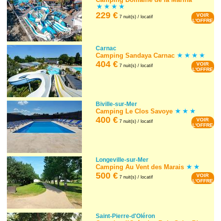
229 €
VOIR
7 nuit(s) / locatif
L'OFFRE
Carnac
Camping Sandaya Carnac
404 €
VOIR
7 nuit(s) / locatif
L'OFFRE
Biville-sur-Mer
Camping Le Clos Savoye
400 €
VOIR
7 nuit(s) / locatif
L'OFFRE
Longeville-sur-Mer
Camping Au Vent des Marais
500 €
VOIR
7 nuit(s) / locatif
L'OFFRE
Saint-Pierre-d'Oléron