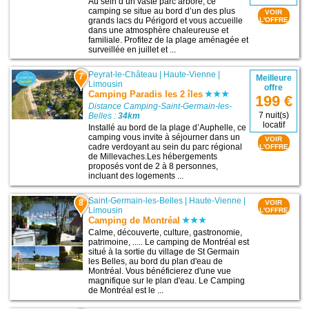
Au sein d’un vaste parc arboré, ce
camping se situe au bord d’un des plus
VOIR
grands lacs du Périgord et vous accueille
L'OFFRE
dans une atmosphère chaleureuse et
familiale. Profitez de la plage aménagée et
surveillée en juillet et ...
Peyrat-le-Château
|
Haute-Vienne
|
7
Meilleure
Limousin
offre
Camping Paradis les 2 îles
199 €
Distance Camping-Saint-Germain-les-
7 nuit(s)
Belles :
34km
locatif
Installé au bord de la plage d’Auphelle, ce
camping vous invite à séjourner dans un
VOIR
cadre verdoyant au sein du parc régional
L'OFFRE
de Millevaches.Les hébergements
proposés vont de 2 à 8 personnes,
incluant des logements ...
Saint-Germain-les-Belles
|
Haute-Vienne
|
8
VOIR
Limousin
L'OFFRE
Camping de Montréal
Calme, découverte, culture, gastronomie,
patrimoine, ..... Le camping de Montréal est
situé à la sortie du village de St Germain
les Belles, au bord du plan d'eau de
Montréal. Vous bénéficierez d'une vue
magnifique sur le plan d'eau. Le Camping
de Montréal est le ...