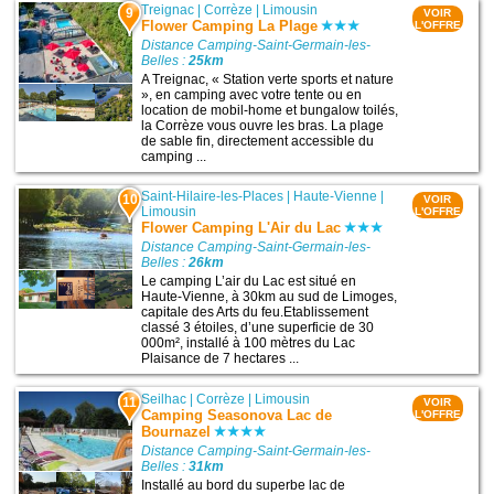
Treignac
|
Corrèze
|
Limousin
9
VOIR
Flower Camping La Plage
L'OFFRE
Distance Camping-Saint-Germain-les-
Belles :
25km
A Treignac, « Station verte sports et nature
», en camping avec votre tente ou en
location de mobil-home et bungalow toilés,
la Corrèze vous ouvre les bras. La plage
de sable fin, directement accessible du
camping ...
Saint-Hilaire-les-Places
|
Haute-Vienne
|
10
VOIR
Limousin
L'OFFRE
Flower Camping L'Air du Lac
Distance Camping-Saint-Germain-les-
Belles :
26km
Le camping L’air du Lac est situé en
Haute-Vienne, à 30km au sud de Limoges,
capitale des Arts du feu.Etablissement
classé 3 étoiles, d’une superficie de 30
000m², installé à 100 mètres du Lac
Plaisance de 7 hectares ...
Seilhac
|
Corrèze
|
Limousin
11
VOIR
Camping Seasonova Lac de
L'OFFRE
Bournazel
Distance Camping-Saint-Germain-les-
Belles :
31km
Installé au bord du superbe lac de