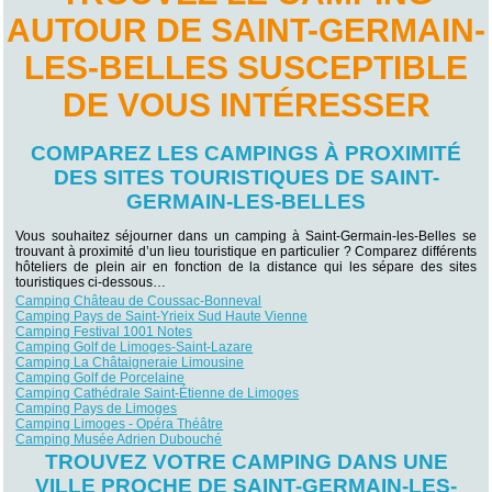
AUTOUR DE SAINT-GERMAIN-
LES-BELLES SUSCEPTIBLE
DE VOUS INTÉRESSER
COMPAREZ LES CAMPINGS À PROXIMITÉ
DES SITES TOURISTIQUES DE SAINT-
GERMAIN-LES-BELLES
Vous souhaitez séjourner dans un camping à Saint-Germain-les-Belles se
trouvant à proximité d’un lieu touristique en particulier ? Comparez différents
hôteliers de plein air en fonction de la distance qui les sépare des sites
touristiques ci-dessous…
Camping Château de Coussac-Bonneval
Camping Pays de Saint-Yrieix Sud Haute Vienne
Camping Festival 1001 Notes
Camping Golf de Limoges-Saint-Lazare
Camping La Châtaigneraie Limousine
Camping Golf de Porcelaine
Camping Cathédrale Saint-Étienne de Limoges
Camping Pays de Limoges
Camping Limoges - Opéra Théâtre
Camping Musée Adrien Dubouché
TROUVEZ VOTRE CAMPING DANS UNE
VILLE PROCHE DE SAINT-GERMAIN-LES-