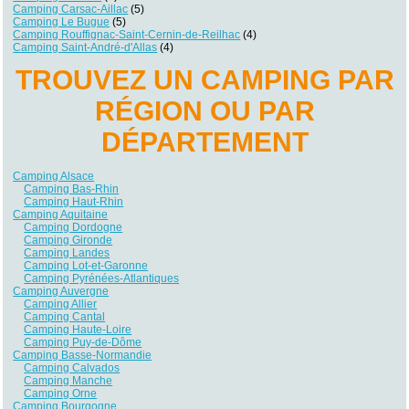
Camping Carsac-Aillac
(5)
Camping Le Bugue
(5)
Camping Rouffignac-Saint-Cernin-de-Reilhac
(4)
Camping Saint-André-d'Allas
(4)
TROUVEZ UN CAMPING PAR
RÉGION OU PAR
DÉPARTEMENT
Camping Alsace
Camping Bas-Rhin
Camping Haut-Rhin
Camping Aquitaine
Camping Dordogne
Camping Gironde
Camping Landes
Camping Lot-et-Garonne
Camping Pyrénées-Atlantiques
Camping Auvergne
Camping Allier
Camping Cantal
Camping Haute-Loire
Camping Puy-de-Dôme
Camping Basse-Normandie
Camping Calvados
Camping Manche
Camping Orne
Camping Bourgogne