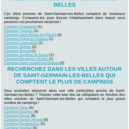
BELLES
Ces villes proches de Saint-Germain-les-Belles comptent de nombreux
campings. Comparez-les pour trouver l’établissement dans lequel vous
passerez vos prochaines vacances !
Camping Chamberet
(1)
Camping Treignac
(1)
Camping Saint-Hilaire-les-Places
(2)
Camping Peyrat-le-Château
(1)
Camping Lagraulière
(1)
Camping Seilhac
(2)
Camping Bugeat
(1)
Camping Jumilhac-le-Grand
(1)
Camping Meyrignac-l'Eglise
(1)
Camping Saint-Laurent-les-Églises
(2)
RECHERCHEZ DANS LES VILLES AUTOUR
DE SAINT-GERMAIN-LES-BELLES QUI
COMPTENT LE PLUS DE CAMPINGS
Vous souhaitez séjourner dans une ville particulière proche de Saint-
Germain-les-Belles ? Trouvez votre futur lieu de villégiature en fonction des
villes voisines de Saint-Germain-les-Belles qui comptent le plus grand
nombre de campings !
Camping Vitrac
(6)
Camping Gourdon
(6)
Camping Payrac
(6)
Camping Saint-Cybranet
(5)
Camping Rocamadour
(5)
Camping Souillac
(5)