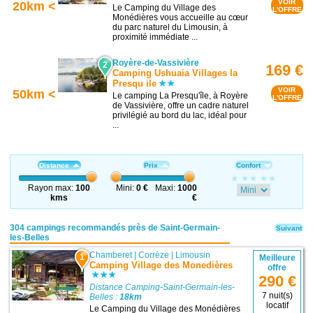
VOIR
20km <
Le Camping du Village des
L'OFFRE
Monédières vous accueille au cœur
du parc naturel du Limousin, à
proximité immédiate ...
Royère-de-Vassivière
2
169 €
Camping Ushuaia Villages la
Presqu ile
VOIR
50km <
Le camping La Presqu'île, à Royère
L'OFFRE
de Vassivière, offre un cadre naturel
privilégié au bord du lac, idéal pour
...
Distance
Prix
Confort
Rayon max:
100
Mini:
0 €
Maxi:
1000
kms
€
304 campings recommandés près de Saint-Germain-
Suivant
les-Belles
Chamberet
|
Corrèze
|
Limousin
1
Meilleure
Camping Village des Monedières
offre
290 €
Distance Camping-Saint-Germain-les-
7 nuit(s)
Belles :
18km
locatif
Le Camping du Village des Monédières