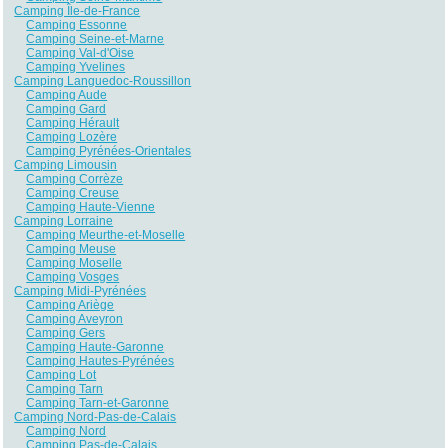
Camping Île-de-France
Camping Essonne
Camping Seine-et-Marne
Camping Val-d'Oise
Camping Yvelines
Camping Languedoc-Roussillon
Camping Aude
Camping Gard
Camping Hérault
Camping Lozère
Camping Pyrénées-Orientales
Camping Limousin
Camping Corrèze
Camping Creuse
Camping Haute-Vienne
Camping Lorraine
Camping Meurthe-et-Moselle
Camping Meuse
Camping Moselle
Camping Vosges
Camping Midi-Pyrénées
Camping Ariège
Camping Aveyron
Camping Gers
Camping Haute-Garonne
Camping Hautes-Pyrénées
Camping Lot
Camping Tarn
Camping Tarn-et-Garonne
Camping Nord-Pas-de-Calais
Camping Nord
Camping Pas-de-Calais