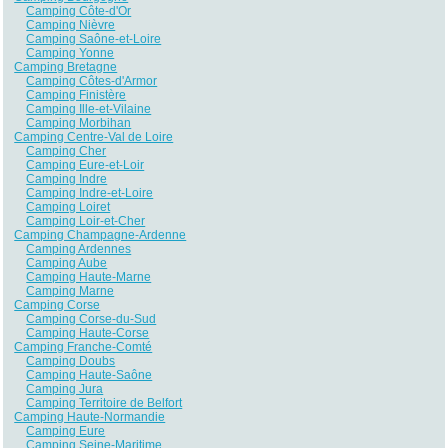
Camping Côte-d'Or
Camping Nièvre
Camping Saône-et-Loire
Camping Yonne
Camping Bretagne
Camping Côtes-d'Armor
Camping Finistère
Camping Ille-et-Vilaine
Camping Morbihan
Camping Centre-Val de Loire
Camping Cher
Camping Eure-et-Loir
Camping Indre
Camping Indre-et-Loire
Camping Loiret
Camping Loir-et-Cher
Camping Champagne-Ardenne
Camping Ardennes
Camping Aube
Camping Haute-Marne
Camping Marne
Camping Corse
Camping Corse-du-Sud
Camping Haute-Corse
Camping Franche-Comté
Camping Doubs
Camping Haute-Saône
Camping Jura
Camping Territoire de Belfort
Camping Haute-Normandie
Camping Eure
Camping Seine-Maritime