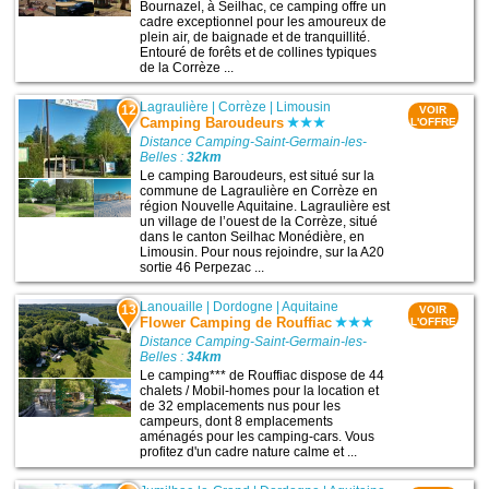
Bournazel, à Seilhac, ce camping offre un
cadre exceptionnel pour les amoureux de
plein air, de baignade et de tranquillité.
Entouré de forêts et de collines typiques
de la Corrèze ...
Lagraulière
|
Corrèze
|
Limousin
12
VOIR
Camping Baroudeurs
L'OFFRE
Distance Camping-Saint-Germain-les-
Belles :
32km
Le camping Baroudeurs, est situé sur la
commune de Lagraulière en Corrèze en
région Nouvelle Aquitaine. Lagraulière est
un village de l’ouest de la Corrèze, situé
dans le canton Seilhac Monédière, en
Limousin. Pour nous rejoindre, sur la A20
sortie 46 Perpezac ...
Lanouaille
|
Dordogne
|
Aquitaine
13
VOIR
Flower Camping de Rouffiac
L'OFFRE
Distance Camping-Saint-Germain-les-
Belles :
34km
Le camping*** de Rouffiac dispose de 44
chalets / Mobil-homes pour la location et
de 32 emplacements nus pour les
campeurs, dont 8 emplacements
aménagés pour les camping-cars. Vous
profitez d'un cadre nature calme et ...