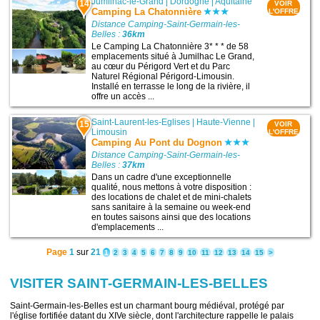
Jumilhac-le-Grand
|
Dordogne
|
Aquitaine
14
VOIR
Camping La Chatonnière
L'OFFRE
Distance Camping-Saint-Germain-les-
Belles :
36km
Le Camping La Chatonnière 3* * * de 58
emplacements situé à Jumilhac Le Grand,
au cœur du Périgord Vert et du Parc
Naturel Régional Périgord-Limousin.
Installé en terrasse le long de la rivière, il
offre un accès ...
Saint-Laurent-les-Eglises
|
Haute-Vienne
|
15
VOIR
Limousin
L'OFFRE
Camping Au Pont du Dognon
Distance Camping-Saint-Germain-les-
Belles :
37km
Dans un cadre d'une exceptionnelle
qualité, nous mettons à votre disposition :
des locations de chalet et de mini-chalets
sans sanitaire à la semaine ou week-end
en toutes saisons ainsi que des locations
d'emplacements ...
Page
1
sur
21
1
2
3
4
5
6
7
8
9
10
11
12
13
14
15
>
VISITER SAINT-GERMAIN-LES-BELLES
Saint-Germain-les-Belles est un charmant bourg médiéval, protégé par
l'église fortifiée datant du XIVe siècle, dont l'architecture rappelle le palais