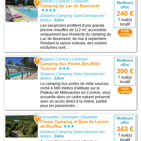
Seilhac
|
Corrèze
|
Limousin
4
Meilleure
Camping du Lac de Bournazel
offre
240 €
Distance Camping-Saint-Germain-les-
7 nuit(s)
Belles :
31km
locatif
Les vacanciers profitent d'une grande
piscine chauffée de 112 m², accessible
VOIR
uniquement aux résidents du camping du
L'OFFRE
Lac de Bournazel, de mai à septembre.
Pendant la saison estivale, des soirées
nocturnes sont ...
Bugeat
|
Corrèze
|
Limousin
5
Meilleure
Camping Aux Portes Des Mille
offre
Sources
300 €
Distance Camping-Saint-Germain-les-
7 nuit(s)
Belles :
33km
locatif
Le camping Aux portes de mille sources,
niché à 680 mètres d'altitude sur le
VOIR
Plateau de Millevaches en Corrèze, vous
L'OFFRE
accueille dans un cadre naturel préservé
avec un accès direct à la rivière, parfait
pour les passionnés ...
Lanouaille
|
Dordogne
|
Aquitaine
6
Meilleure
Flower Camping et Base de Loisirs
offre
de Rouffiac
343 €
Distance Camping-Saint-Germain-les-
7 nuit(s)
Belles :
34km
locatif