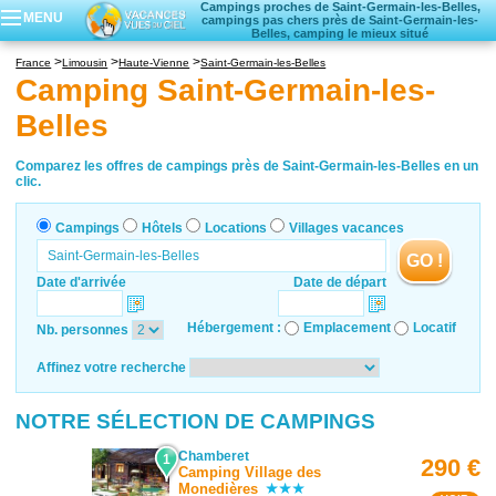
Campings proches de Saint-Germain-les-Belles,
MENU
campings pas chers près de Saint-Germain-les-
Belles, camping le mieux situé
Campings
France
Limousin
Haute-Vienne
Saint-Germain-les-Belles
Hôtels
Camping Saint-Germain-les-
Locations vacances
Belles
Villages vacances
Comparez les offres de campings près de Saint-Germain-les-Belles en un
clic.
Campings
Hôtels
Locations
Villages vacances
GO !
Date d'arrivée
Date de départ
Hébergement :
Emplacement
Locatif
Nb. personnes
Affinez votre recherche
NOTRE SÉLECTION DE CAMPINGS
Chamberet
1
290 €
Camping Village des
Monedières