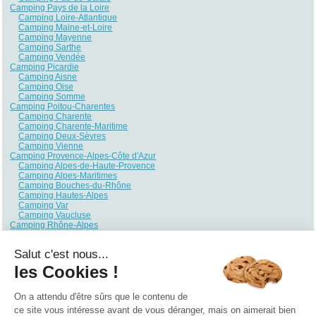
Camping Pays de la Loire
Camping Loire-Atlantique
Camping Maine-et-Loire
Camping Mayenne
Camping Sarthe
Camping Vendée
Camping Picardie
Camping Aisne
Camping Oise
Camping Somme
Camping Poitou-Charentes
Camping Charente
Camping Charente-Maritime
Camping Deux-Sèvres
Camping Vienne
Camping Provence-Alpes-Côte d'Azur
Camping Alpes-de-Haute-Provence
Camping Alpes-Maritimes
Camping Bouches-du-Rhône
Camping Hautes-Alpes
Camping Var
Camping Vaucluse
Camping Rhône-Alpes
Camping Ain
Camping Ardèche
Salut c'est nous...
Camping Drôme
Camping Haute-Savoie
les Cookies !
Camping Isère
Camping Loire
Camping Rhône
On a attendu d'être sûrs que le contenu de
Camping Savoie
ce site vous intéresse avant de vous déranger, mais on aimerait bien