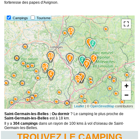
forteresse des papes d'Avignon.
Campings
Tourisme
15
7
2
3
10
8
5
1
1
2
9
14
13
6
11
4
12
+
−
Leaflet
| ©
OpenStreetMap
contributors
Saint-Germain-les-Belles : Ou dormir
? Le camping le plus proche de
Saint-Germain-les-Belles
est à 18 km.
Il y a
304 campings
dans un rayon de 100 kms à vol d'oiseau de Saint-
Germain-les-Belles.
TROUVEZ LE CAMPING