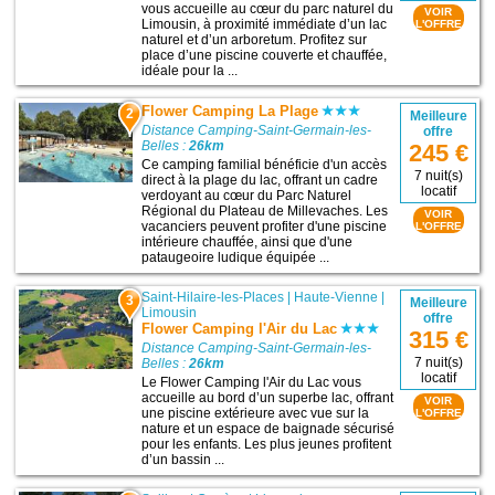
vous accueille au cœur du parc naturel du
VOIR
Limousin, à proximité immédiate d’un lac
L'OFFRE
naturel et d’un arboretum. Profitez sur
place d’une piscine couverte et chauffée,
idéale pour la ...
Flower Camping La Plage
2
Meilleure
Distance Camping-Saint-Germain-les-
offre
Belles :
26km
245 €
Ce camping familial bénéficie d'un accès
7 nuit(s)
direct à la plage du lac, offrant un cadre
locatif
verdoyant au cœur du Parc Naturel
Régional du Plateau de Millevaches. Les
VOIR
vacanciers peuvent profiter d'une piscine
L'OFFRE
intérieure chauffée, ainsi que d'une
pataugeoire ludique équipée ...
Saint-Hilaire-les-Places
|
Haute-Vienne
|
3
Meilleure
Limousin
offre
Flower Camping l'Air du Lac
315 €
Distance Camping-Saint-Germain-les-
7 nuit(s)
Belles :
26km
locatif
Le Flower Camping l'Air du Lac vous
accueille au bord d’un superbe lac, offrant
VOIR
une piscine extérieure avec vue sur la
L'OFFRE
nature et un espace de baignade sécurisé
pour les enfants. Les plus jeunes profitent
d’un bassin ...