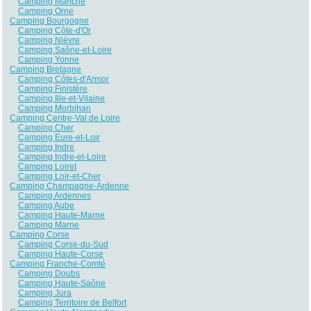
Camping Manche
Camping Orne
Camping Bourgogne
Camping Côte-d'Or
Camping Nièvre
Camping Saône-et-Loire
Camping Yonne
Camping Bretagne
Camping Côtes-d'Armor
Camping Finistère
Camping Ille-et-Vilaine
Camping Morbihan
Camping Centre-Val de Loire
Camping Cher
Camping Eure-et-Loir
Camping Indre
Camping Indre-et-Loire
Camping Loiret
Camping Loir-et-Cher
Camping Champagne-Ardenne
Camping Ardennes
Camping Aube
Camping Haute-Marne
Camping Marne
Camping Corse
Camping Corse-du-Sud
Camping Haute-Corse
Camping Franche-Comté
Camping Doubs
Camping Haute-Saône
Camping Jura
Camping Territoire de Belfort