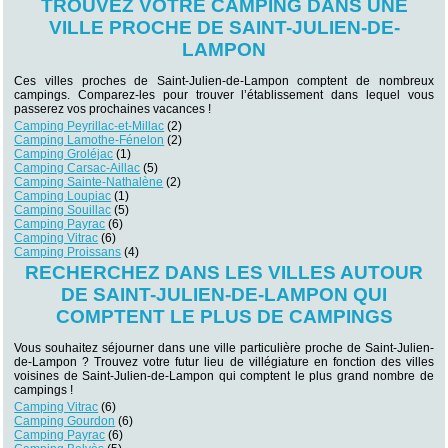
TROUVEZ VOTRE CAMPING DANS UNE
VILLE PROCHE DE SAINT-JULIEN-DE-
LAMPON
Ces villes proches de Saint-Julien-de-Lampon comptent de nombreux
campings. Comparez-les pour trouver l’établissement dans lequel vous
passerez vos prochaines vacances !
Camping Peyrillac-et-Millac
(2)
Camping Lamothe-Fénelon
(2)
Camping Groléjac
(1)
Camping Carsac-Aillac
(5)
Camping Sainte-Nathalène
(2)
Camping Loupiac
(1)
Camping Souillac
(5)
Camping Payrac
(6)
Camping Vitrac
(6)
Camping Proissans
(4)
RECHERCHEZ DANS LES VILLES AUTOUR
DE SAINT-JULIEN-DE-LAMPON QUI
COMPTENT LE PLUS DE CAMPINGS
Vous souhaitez séjourner dans une ville particulière proche de Saint-Julien-
de-Lampon ? Trouvez votre futur lieu de villégiature en fonction des villes
voisines de Saint-Julien-de-Lampon qui comptent le plus grand nombre de
campings !
Camping Vitrac
(6)
Camping Gourdon
(6)
Camping Payrac
(6)