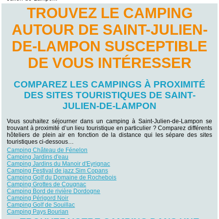
TROUVEZ LE CAMPING
AUTOUR DE SAINT-JULIEN-
DE-LAMPON SUSCEPTIBLE
DE VOUS INTÉRESSER
COMPAREZ LES CAMPINGS À PROXIMITÉ
DES SITES TOURISTIQUES DE SAINT-
JULIEN-DE-LAMPON
Vous souhaitez séjourner dans un camping à Saint-Julien-de-Lampon se
trouvant à proximité d’un lieu touristique en particulier ? Comparez différents
hôteliers de plein air en fonction de la distance qui les sépare des sites
touristiques ci-dessous…
Camping Château de Fénelon
Camping Jardins d'eau
Camping Jardins du Manoir d'Eyrignac
Camping Festival de jazz Sim Copans
Camping Golf du Domaine de Rochebois
Camping Grottes de Cougnac
Camping Bord de rivière Dordogne
Camping Périgord Noir
Camping Golf de Souillac
Camping Pays Bourian