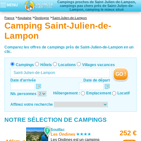
Campings proches de Saint-Julien-de-Lampon,
MENU
campings pas chers près de Saint-Julien-de-
Lampon, camping le mieux situé
Campings
France
Aquitaine
Dordogne
Saint-Julien-de-Lampon
Hôtels
Camping Saint-Julien-de-
Locations vacances
Lampon
Villages vacances
Comparez les offres de campings près de Saint-Julien-de-Lampon en un
clic.
Campings
Hôtels
Locations
Villages vacances
GO !
Date d'arrivée
Date de départ
Hébergement :
Emplacement
Locatif
Nb. personnes
Affinez votre recherche
NOTRE SÉLECTION DE CAMPINGS
Souillac
1
252 €
Les Ondines
Les Ondines est un camping