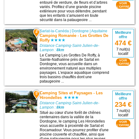
entouré de verdure, de fleurs et d’arbres
VOIR
variés. Profitez d’une grande piscine
L'OFFRE
extérieure pour vous détendre, pendant
que les enfants s’amusent en toute
sécurité dans la pataugeoire ...
Sarlat-la-Canéda
|
Dordogne
|
Aquitaine
4
Meilleure
Camping Romanée - Les Grottes De
offre
Roffy
474 €
Distance Camping-Saint-Julien-de-
7 nuit(s)
Lampon :
8km
locatif
Le Camping Les Grottes De Roffy, à
Sainte-Nathalène près de Sarlat en
VOIR
Dordogne, vous accueille dans un
L'OFFRE
environnement naturel aux multiples
paysages. L’espace aquatique comprend
trois bassins chauffés dont une
pataugeoire ...
Camping Sites et Paysages - Les
5
Meilleure
Hirondelles
offre
234 €
Distance Camping-Saint-Julien-de-
Lampon :
8km
7 nuit(s)
Situé au cœur d'une forêt de chênes
locatif
centenaires dans la vallée de la
Dordogne, le camping Les Hirondelles
VOIR
vous accueille à proximité de Sarlat et
L'OFFRE
Rocamadour. Vous pourrez profiter d'une
piscine couverte et chauffée, ainsi que
d'une pataugeoire pour les plus jeunes ...