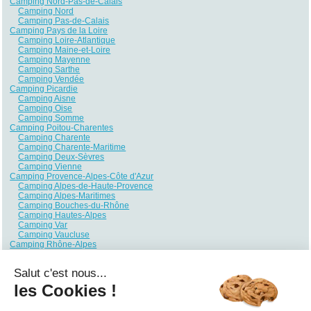
Camping Nord-Pas-de-Calais
Camping Nord
Camping Pas-de-Calais
Camping Pays de la Loire
Camping Loire-Atlantique
Camping Maine-et-Loire
Camping Mayenne
Camping Sarthe
Camping Vendée
Camping Picardie
Camping Aisne
Camping Oise
Camping Somme
Camping Poitou-Charentes
Camping Charente
Camping Charente-Maritime
Camping Deux-Sèvres
Camping Vienne
Camping Provence-Alpes-Côte d'Azur
Camping Alpes-de-Haute-Provence
Camping Alpes-Maritimes
Camping Bouches-du-Rhône
Camping Hautes-Alpes
Camping Var
Camping Vaucluse
Camping Rhône-Alpes
Camping Ain
Camping Ardèche
Salut c'est nous...
Camping Drôme
Camping Haute-Savoie
les Cookies !
Camping Isère
Camping Loire