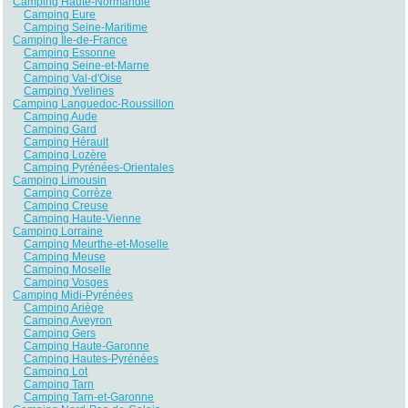
Camping Haute-Normandie
Camping Eure
Camping Seine-Maritime
Camping Île-de-France
Camping Essonne
Camping Seine-et-Marne
Camping Val-d'Oise
Camping Yvelines
Camping Languedoc-Roussillon
Camping Aude
Camping Gard
Camping Hérault
Camping Lozère
Camping Pyrénées-Orientales
Camping Limousin
Camping Corrèze
Camping Creuse
Camping Haute-Vienne
Camping Lorraine
Camping Meurthe-et-Moselle
Camping Meuse
Camping Moselle
Camping Vosges
Camping Midi-Pyrénées
Camping Ariège
Camping Aveyron
Camping Gers
Camping Haute-Garonne
Camping Hautes-Pyrénées
Camping Lot
Camping Tarn
Camping Tarn-et-Garonne