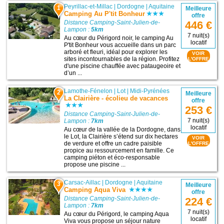
Peyrillac-et-Millac
|
Dordogne
|
Aquitaine
1
Meilleure
Camping Au P'tit Bonheur
offre
Distance Camping-Saint-Julien-de-
446 €
Lampon :
5km
7 nuit(s)
Au cœur du Périgord noir, le camping Au
locatif
P'tit Bonheur vous accueille dans un parc
arboré et fleuri, idéal pour explorer les
VOIR
sites incontournables de la région. Profitez
L'OFFRE
d'une piscine chauffée avec pataugeoire et
d’un ...
Lamothe-Fénelon
|
Lot
|
Midi-Pyrénées
2
Meilleure
La Clairière - écolieu de vacances
offre
253 €
Distance Camping-Saint-Julien-de-
7 nuit(s)
Lampon :
7km
locatif
Au cœur de la vallée de la Dordogne, dans
le Lot, la Clairière s’étend sur dix hectares
VOIR
de verdure et offre un cadre paisible
L'OFFRE
propice au ressourcement en famille. Ce
camping piéton et éco-responsable
propose une piscine ...
Carsac-Aillac
|
Dordogne
|
Aquitaine
3
Meilleure
Camping Aqua Viva
offre
Distance Camping-Saint-Julien-de-
224 €
Lampon :
7km
7 nuit(s)
Au cœur du Périgord, le camping Aqua
locatif
Viva vous propose un séjour nature