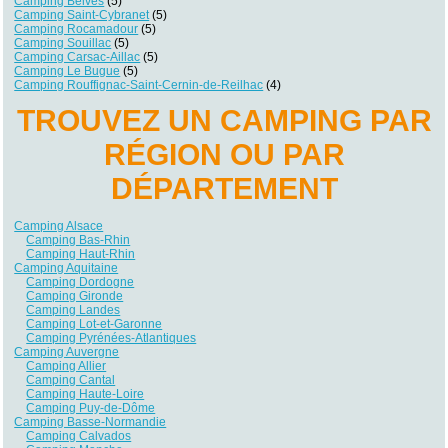
Camping Belvès
(5)
Camping Saint-Cybranet
(5)
Camping Rocamadour
(5)
Camping Souillac
(5)
Camping Carsac-Aillac
(5)
Camping Le Bugue
(5)
Camping Rouffignac-Saint-Cernin-de-Reilhac
(4)
TROUVEZ UN CAMPING PAR
RÉGION OU PAR
DÉPARTEMENT
Camping Alsace
Camping Bas-Rhin
Camping Haut-Rhin
Camping Aquitaine
Camping Dordogne
Camping Gironde
Camping Landes
Camping Lot-et-Garonne
Camping Pyrénées-Atlantiques
Camping Auvergne
Camping Allier
Camping Cantal
Camping Haute-Loire
Camping Puy-de-Dôme
Camping Basse-Normandie
Camping Calvados