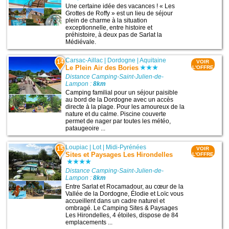
Une certaine idée des vacances ! « Les
Grottes de Roffy » est un lieu de séjour
plein de charme à la situation
exceptionnelle, entre histoire et
préhistoire, à deux pas de Sarlat la
Médiévale.
Carsac-Aillac
|
Dordogne
|
Aquitaine
14
VOIR
Le Plein Air des Bories
L'OFFRE
Distance Camping-Saint-Julien-de-
Lampon :
8km
Camping familial pour un séjour paisible
au bord de la Dordogne avec un accès
directe à la plage. Pour les amoureux de la
nature et du calme. Piscine couverte
permet de nager par toutes les météo,
pataugeoire ...
Loupiac
|
Lot
|
Midi-Pyrénées
15
VOIR
Sites et Paysages Les Hirondelles
L'OFFRE
Distance Camping-Saint-Julien-de-
Lampon :
8km
Entre Sarlat et Rocamadour, au cœur de la
3
Vallée de la Dordogne, Élodie et Loïc vous
accueillent dans un cadre naturel et
ombragé. Le Camping Sites & Paysages
Les Hirondelles, 4 étoiles, dispose de 84
emplacements ...