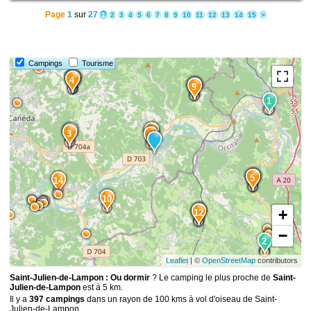
Page
1
sur
27
1
2
3
4
5
6
7
8
9
10
11
12
13
14
15
>
Campings
Tourisme
13
6
4
1
9
1
8
11
3
7
15
5
14
10
+
2
12
−
2
Leaflet
| ©
OpenStreetMap
contributors
Saint-Julien-de-Lampon : Ou dormir
? Le camping le plus proche de
Saint-
Julien-de-Lampon
est à 5 km.
Il y a
397 campings
dans un rayon de 100 kms à vol d'oiseau de Saint-
Julien-de-Lampon.