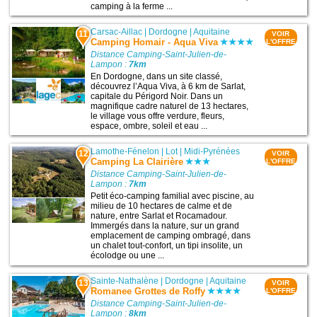
camping à la ferme ...
Carsac-Aillac
|
Dordogne
|
Aquitaine
11
VOIR
Camping Homair - Aqua Viva
L'OFFRE
Distance Camping-Saint-Julien-de-
Lampon :
7km
En Dordogne, dans un site classé,
découvrez l’Aqua Viva, à 6 km de Sarlat,
capitale du Périgord Noir. Dans un
magnifique cadre naturel de 13 hectares,
le village vous offre verdure, fleurs,
espace, ombre, soleil et eau ...
Lamothe-Fénelon
|
Lot
|
Midi-Pyrénées
12
VOIR
Camping La Clairière
L'OFFRE
Distance Camping-Saint-Julien-de-
Lampon :
7km
Petit éco-camping familial avec piscine, au
milieu de 10 hectares de calme et de
nature, entre Sarlat et Rocamadour.
Immergés dans la nature, sur un grand
emplacement de camping ombragé, dans
un chalet tout-confort, un tipi insolite, un
écolodge ou une ...
Sainte-Nathalène
|
Dordogne
|
Aquitaine
13
VOIR
Romanee Grottes de Roffy
L'OFFRE
Distance Camping-Saint-Julien-de-
Lampon :
8km