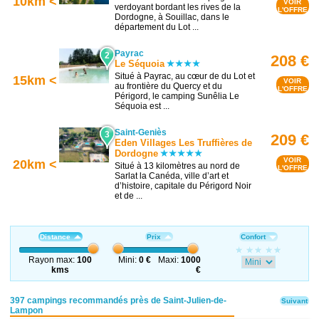
10km <
VOIR
verdoyant bordant les rives de la
L'OFFRE
Dordogne, à Souillac, dans le
département du Lot ...
Payrac
2
208 €
Le Séquoia
Situé à Payrac, au cœur de du Lot et
15km <
VOIR
au frontière du Quercy et du
L'OFFRE
Périgord, le camping Sunêlia Le
Séquoia est ...
Saint-Geniès
3
209 €
Eden Villages Les Truffières de
Dordogne
VOIR
20km <
Situé à 13 kilomètres au nord de
L'OFFRE
Sarlat la Canéda, ville d’art et
d’histoire, capitale du Périgord Noir
et de ...
Distance
Prix
Confort
Rayon max:
100
Mini:
0 €
Maxi:
1000
kms
€
397 campings recommandés près de Saint-Julien-de-
Suivant
Lampon