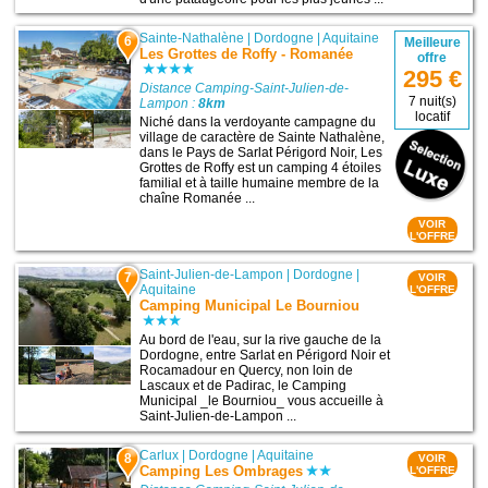
Sainte-Nathalène
|
Dordogne
|
Aquitaine
6
Meilleure
Les Grottes de Roffy - Romanée
offre
295 €
Distance Camping-Saint-Julien-de-
7 nuit(s)
Lampon :
8km
locatif
Niché dans la verdoyante campagne du
village de caractère de Sainte Nathalène,
dans le Pays de Sarlat Périgord Noir, Les
Grottes de Roffy est un camping 4 étoiles
familial et à taille humaine membre de la
chaîne Romanée ...
VOIR
L'OFFRE
Saint-Julien-de-Lampon
|
Dordogne
|
7
VOIR
Aquitaine
L'OFFRE
Camping Municipal Le Bourniou
Au bord de l'eau, sur la rive gauche de la
Dordogne, entre Sarlat en Périgord Noir et
Rocamadour en Quercy, non loin de
Lascaux et de Padirac, le Camping
Municipal _le Bourniou_ vous accueille à
Saint-Julien-de-Lampon ...
Carlux
|
Dordogne
|
Aquitaine
8
VOIR
Camping Les Ombrages
L'OFFRE