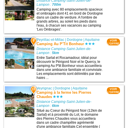
Distance Camping-Saint-Julien-de-
Lampon :
700m
Camping avec 80 emplacements spacieux
et ombragés dont 41 en bord de Dordogne
dans un cadre de verdure. A l'ombre de
grands arbres, au soleil les pieds dans
l'eau, à chacun ses vacances au camping
'Les Ombrages'.
Peyrillac-et-Millac
|
Dordogne
|
Aquitaine
9
VOIR
Camping Au P'Tit Bonheur
L'OFFRE
Distance Camping-Saint-Julien-de-
Lampon :
5km
Entre Sarlat et Rocamadour, idéal pour
découvrir le Périgord Noir et le Quercy, le
camping Au P'tit Bonheur vous accueillera
dans une ambiance familiale et conviviale.
Les emplacements sont délimités par des
haies ...
Veyrignac
|
Dordogne
|
Aquitaine
10
VOIR
Camping à la ferme les Pierres
L'OFFRE
Chaudes
Distance Camping-Saint-Julien-de-
Lampon :
6km
Situé au Coeur du Périgord Noir (12km de
Sarlat) et à proximité du Lot, le domaine
des Pierres Chaudes vous accueillera
dans un cadre champêtre agrémenté
d'une ambiance familiale.Cet ensemble (