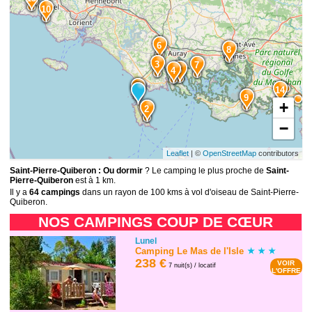
10
6
8
3
7
5
4
1
14
9
+
2
−
Leaflet
| ©
OpenStreetMap
contributors
Saint-Pierre-Quiberon : Ou dormir
? Le camping le plus proche de
Saint-
Pierre-Quiberon
est à 1 km.
Il y a
64 campings
dans un rayon de 100 kms à vol d'oiseau de Saint-Pierre-
Quiberon.
NOS CAMPINGS COUP DE CŒUR
Lunel
Camping Le Mas de l'Isle
238 €
VOIR
7 nuit(s) / locatif
L'OFFRE