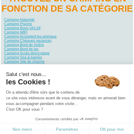
FONCTION DE SA CATÉGORIE
Camping Naturiste
Camping Piscine
Camping Bons VACAF
Camping WIFI
Camping Acceptant les animaux
Camping Chèques vacances
Camping Bord de rivière
Camping Bord de lac
Camping Accès direct plage
Camping Spa & balnéo
Camping Site de charme
Camping Site nature
Camping Quartiers VIP / Premium
Salut c'est nous...
Camping Ambiance club
Camping Club enfants / Top famille
les Cookies !
Camping Parc aquatique / toboggans
Camping Piscine couverte / chauffée
Camping Hébergements insolites
On a attendu d'être sûrs que le contenu de
Camping Bord de mer
ce site vous intéresse avant de vous déranger, mais on aimerait bien
vous accompagner pendant votre visite...
Qui sommes nous ?
|
Contactez-nous
|
Nos partenaires
C'est OK pour vous ?
Campings
Hôtels
Locations vacances
Villages vacances
Guides
Consentements certifiés par
©2021 Vacances Vues du Ciel
0.238
Non merci
Paramètres
OK pour moi