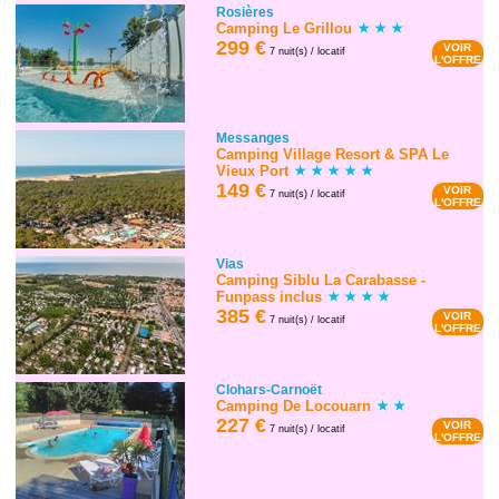
Rosières
Camping Le Grillou
299 €
VOIR
7 nuit(s) / locatif
L'OFFRE
Messanges
Camping Village Resort & SPA Le
Vieux Port
149 €
VOIR
7 nuit(s) / locatif
L'OFFRE
Vias
Camping Siblu La Carabasse -
Funpass inclus
385 €
VOIR
7 nuit(s) / locatif
L'OFFRE
Clohars-Carnoët
Camping De Locouarn
227 €
VOIR
7 nuit(s) / locatif
L'OFFRE