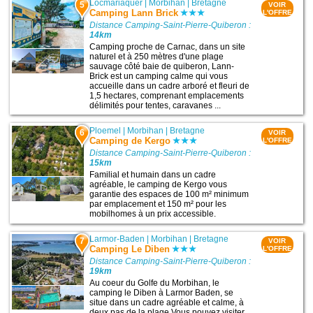
Locmariaquer
|
Morbihan
|
Bretagne
5
VOIR
Camping Lann Brick
L'OFFRE
Distance Camping-Saint-Pierre-Quiberon :
14km
Camping proche de Carnac, dans un site
naturel et à 250 mètres d'une plage
sauvage côté baie de quiberon, Lann-
Brick est un camping calme qui vous
accueille dans un cadre arboré et fleuri de
1,5 hectares, comprenant emplacements
délimités pour tentes, caravanes ...
Ploemel
|
Morbihan
|
Bretagne
6
VOIR
Camping de Kergo
L'OFFRE
Distance Camping-Saint-Pierre-Quiberon :
15km
Familial et humain dans un cadre
agréable, le camping de Kergo vous
garantie des espaces de 100 m² minimum
par emplacement et 150 m² pour les
mobilhomes à un prix accessible.
Larmor-Baden
|
Morbihan
|
Bretagne
7
VOIR
Camping Le Diben
L'OFFRE
Distance Camping-Saint-Pierre-Quiberon :
19km
Au coeur du Golfe du Morbihan, le
camping le Diben à Larmor Baden, se
situe dans un cadre agréable et calme, à
deux pas de la plage.Vous pouvez visiter