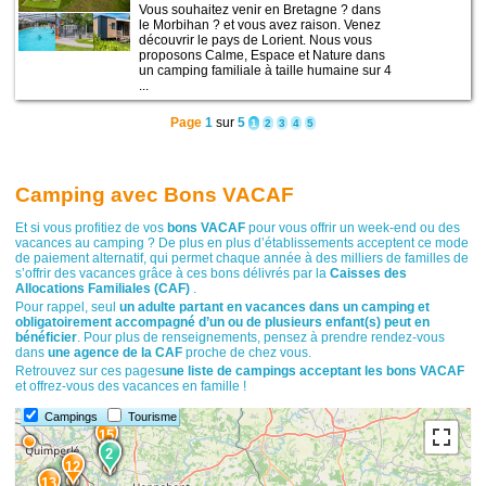
Vous souhaitez venir en Bretagne ? dans
le Morbihan ? et vous avez raison. Venez
découvrir le pays de Lorient. Nous vous
proposons Calme, Espace et Nature dans
un camping familiale à taille humaine sur 4
...
Page
1
sur
5
1
2
3
4
5
Camping avec Bons VACAF
Et si vous profitiez de vos
bons VACAF
pour vous offrir un week-end ou des
vacances au camping ? De plus en plus d’établissements acceptent ce mode
de paiement alternatif, qui permet chaque année à des milliers de familles de
s’offrir des vacances grâce à ces bons délivrés par la
Caisses des
Allocations Familiales (CAF)
.
Pour rappel, seul
un adulte partant en vacances dans un camping et
obligatoirement accompagné d’un ou de plusieurs enfant(s) peut en
bénéficier
. Pour plus de renseignements, pensez à prendre rendez-vous
dans
une agence de la CAF
proche de chez vous.
3
Retrouvez sur ces pages
une liste de campings acceptant les bons VACAF
et offrez-vous des vacances en famille !
Campings
Tourisme
15
11
2
12
13