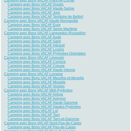
Camping avec Bons VACAF Franche-Comté
Camping avec Bons VACAF Doubs
Camping avec Bons VACAF Haute-Saône
Camping avec Bons VACAF Jura
Camping avec Bons VACAF Territoire de Belfort
Camping avec Bons VACAF Haute-Normandie
Camping avec Bons VACAF Eure
Camping avec Bons VACAF Seine-Maritime
Camping avec Bons VACAF Languedoc-Roussillon
Camping avec Bons VACAF Aude
Camping avec Bons VACAF Gard
Camping avec Bons VACAF Hérault
Camping avec Bons VACAF Lozère
Camping avec Bons VACAF Pyrénées-Orientales
Camping avec Bons VACAF Limousin
Camping avec Bons VACAF Corrèze
Camping avec Bons VACAF Creuse
Camping avec Bons VACAF Haute-Vienne
Camping avec Bons VACAF Lorraine
Camping avec Bons VACAF Meurthe-et-Moselle
Camping avec Bons VACAF Moselle
Camping avec Bons VACAF Vosges
Camping avec Bons VACAF Midi-Pyrénées
Camping avec Bons VACAF Ariège
Camping avec Bons VACAF Aveyron
Camping avec Bons VACAF Haute-Garonne
Camping avec Bons VACAF Hautes-Pyrénées
Camping avec Bons VACAF Lot
Camping avec Bons VACAF Tarn
Camping avec Bons VACAF Tarn-et-Garonne
Camping avec Bons VACAF Nord-Pas-de-Calais
Camping avec Bons VACAF Pas-de-Calais