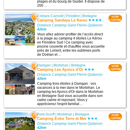
plages et du bourg de Guidel. Il dispose de
200 ...
Clohars-Carnoët
|
Finistère
|
Bretagne
13
VOIR
Camping Sandaya Le Kerou
L'OFFRE
Distance Camping-Saint-Pierre-Quiberon :
42km
Vous allez adorer profiter de l’accès direct
à la plage au camping 4 étoiles Le Kérou
en Finistère Sud ! Ce camping avec
piscine couverte et chauffée vous accueille
près de Lorient, entre les sublimes ports
de Doëlan et ...
Damgan
|
Morbihan
|
Bretagne
14
VOIR
Camping Les Ajoncs d'Or
L'OFFRE
Distance Camping-Saint-Pierre-Quiberon :
42km
Camping trois étoiles à Damgan : vos
vacances à la mer dans le Morbihan. Le
camping les Ajoncs d'Or dans le Morbihan
en Bretagne Sud vous accueille dans son
cadre calme et reposant. Vous y
apprécierez l'esprit familial ...
Pont-Scorff
|
Morbihan
|
Bretagne
15
VOIR
Camping Entre Terre et Mer
L'OFFRE
Distance Camping-Saint-Pierre-Quiberon :
42km