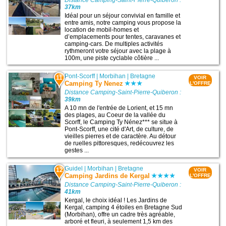
37km
Idéal pour un séjour convivial en famille et
entre amis, notre camping vous propose la
location de mobil-homes et
d’emplacements pour tentes, caravanes et
camping-cars. De multiples activités
rythmeront votre séjour avec la plage à
100m, une piste cyclable côtière ...
Pont-Scorff
|
Morbihan
|
Bretagne
11
VOIR
Camping Ty Nenez
L'OFFRE
Distance Camping-Saint-Pierre-Quiberon :
39km
A 10 mn de l'entrée de Lorient, et 15 mn
des plages, au Coeur de la vallée du
Scorff, le Camping Ty Nénez*** se situe à
Pont-Scorff, une cité d'Art, de culture, de
vieilles pierres et de caractère. Au détour
de ruelles pittoresques, redécouvrez les
gestes ...
Guidel
|
Morbihan
|
Bretagne
12
VOIR
Camping Jardins de Kergal
L'OFFRE
Distance Camping-Saint-Pierre-Quiberon :
41km
Kergal, le choix idéal ! Les Jardins de
Kergal, camping 4 étoiles en Bretagne Sud
(Morbihan), offre un cadre très agréable,
arboré et fleuri, à seulement 1,5 km des