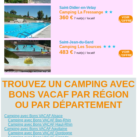
Saint-Didier-en-Velay
Camping La Fressange
360 €
VOIR
7 nuit(s) / locatif
L'OFFRE
Saint-Jean-du-Gard
Camping Les Sources
483 €
VOIR
7 nuit(s) / locatif
L'OFFRE
TROUVEZ UN CAMPING AVEC
BONS VACAF PAR RÉGION
OU PAR DÉPARTEMENT
Camping avec Bons VACAF Alsace
Camping avec Bons VACAF Bas-Rhin
Camping avec Bons VACAF Haut-Rhin
Camping avec Bons VACAF Aquitaine
Camping avec Bons VACAF Dordogne