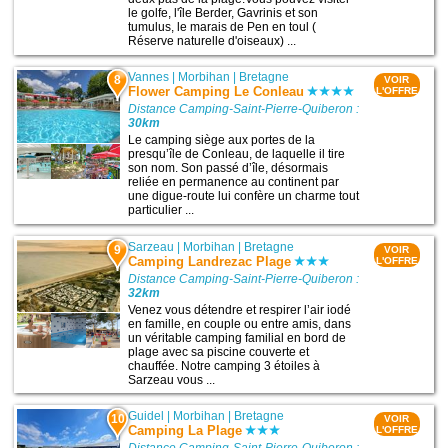
le golfe, l'île Berder, Gavrinis et son
tumulus, le marais de Pen en toul (
Réserve naturelle d'oiseaux) ...
Vannes
|
Morbihan
|
Bretagne
8
VOIR
Flower Camping Le Conleau
L'OFFRE
Distance Camping-Saint-Pierre-Quiberon :
30km
Le camping siège aux portes de la
presqu’île de Conleau, de laquelle il tire
son nom. Son passé d’île, désormais
reliée en permanence au continent par
une digue-route lui confère un charme tout
particulier ...
Sarzeau
|
Morbihan
|
Bretagne
9
VOIR
Camping Landrezac Plage
L'OFFRE
Distance Camping-Saint-Pierre-Quiberon :
32km
Venez vous détendre et respirer l’air iodé
en famille, en couple ou entre amis, dans
un véritable camping familial en bord de
plage avec sa piscine couverte et
chauffée. Notre camping 3 étoiles à
Sarzeau vous ...
Guidel
|
Morbihan
|
Bretagne
10
VOIR
Camping La Plage
L'OFFRE
Distance Camping-Saint-Pierre-Quiberon :