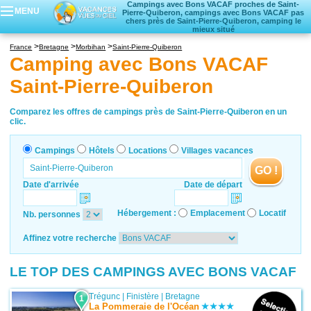
Campings avec Bons VACAF proches de Saint-
MENU
Pierre-Quiberon, campings avec Bons VACAF pas
chers près de Saint-Pierre-Quiberon, camping le
mieux situé
Campings
France
Bretagne
Morbihan
Saint-Pierre-Quiberon
Hôtels
Camping avec Bons VACAF
Locations vacances
Saint-Pierre-Quiberon
Villages vacances
Comparez les offres de campings près de Saint-Pierre-Quiberon en un
clic.
Campings
Hôtels
Locations
Villages vacances
GO !
Date d'arrivée
Date de départ
Hébergement :
Emplacement
Locatif
Nb. personnes
Affinez votre recherche
LE TOP DES CAMPINGS AVEC BONS VACAF
Trégunc
|
Finistère
|
Bretagne
1
La Pommeraie de l'Océan