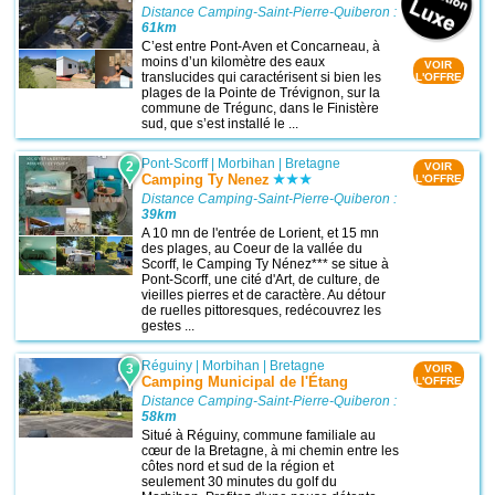
Distance Camping-Saint-Pierre-Quiberon :
61km
C’est entre Pont-Aven et Concarneau, à
moins d’un kilomètre des eaux
VOIR
translucides qui caractérisent si bien les
L'OFFRE
plages de la Pointe de Trévignon, sur la
commune de Trégunc, dans le Finistère
sud, que s’est installé le ...
Pont-Scorff
|
Morbihan
|
Bretagne
2
VOIR
Camping Ty Nenez
L'OFFRE
Distance Camping-Saint-Pierre-Quiberon :
39km
A 10 mn de l'entrée de Lorient, et 15 mn
des plages, au Coeur de la vallée du
Scorff, le Camping Ty Nénez*** se situe à
Pont-Scorff, une cité d'Art, de culture, de
vieilles pierres et de caractère. Au détour
de ruelles pittoresques, redécouvrez les
gestes ...
Réguiny
|
Morbihan
|
Bretagne
3
VOIR
Camping Municipal de l'Étang
L'OFFRE
Distance Camping-Saint-Pierre-Quiberon :
58km
Situé à Réguiny, commune familiale au
cœur de la Bretagne, à mi chemin entre les
côtes nord et sud de la région et
seulement 30 minutes du golf du