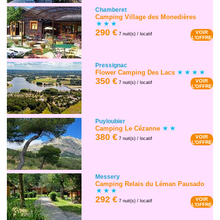
Chamberet
Camping Village des Monedières
290 €
VOIR
7 nuit(s) / locatif
L'OFFRE
Pressignac
Flower Camping Des Lacs
350 €
VOIR
7 nuit(s) / locatif
L'OFFRE
Puyloubier
Camping Le Cézanne
380 €
VOIR
7 nuit(s) / locatif
L'OFFRE
Messery
Camping Relais du Léman Pausado
292 €
VOIR
7 nuit(s) / locatif
L'OFFRE