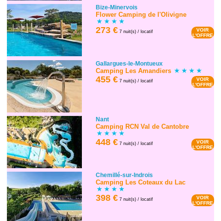
Bize-Minervois
Flower Camping de l'Olivigne
273 €
VOIR
7 nuit(s) / locatif
L'OFFRE
Gallargues-le-Montueux
Camping Les Amandiers
455 €
VOIR
7 nuit(s) / locatif
L'OFFRE
Nant
Camping RCN Val de Cantobre
448 €
VOIR
7 nuit(s) / locatif
L'OFFRE
Chemillé-sur-Indrois
Camping Les Coteaux du Lac
398 €
VOIR
7 nuit(s) / locatif
L'OFFRE