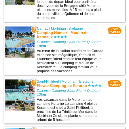
le point de départ idéal pour partir à la
découverte de la Bretagne côté Morbihan
et de ses merveilles. À 15 minutes à pied
du centre ville de Quiberon et de ses
commerces ...
Carnac
|
Morbihan
|
Bretagne
3
VOIR
Camping Homair - Moulin de
L'OFFRE
Kermaux
Distance Camping-Saint-Pierre-Quiberon :
10km
Au cœur de la station balnéaire de Carnac
et de son site mégalitique, Yannick et
Laurence Brient et toute leur équipe vous
accueillent au Camping le Moulin de
Kermaux****. Le camping familial vous
propose des vacances ...
Saint-Philibert
|
Morbihan
|
Bretagne
4
VOIR
Flower Camping Le Kerarno
L'OFFRE
Distance Camping-Saint-Pierre-Quiberon :
12km
Vos vacances dans le Morbihan, au
camping Kerarno Le camping 4 étoiles
Kerarno est situé à Saint Philibert, à
proximité de La Trinité sur Mer dans le
Morbihan.Ce site implanté sur un parc
arboré de 5 hectares ...