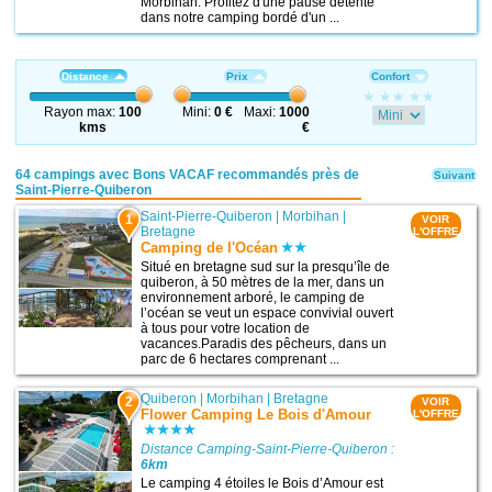
Morbihan. Profitez d'une pause détente
dans notre camping bordé d'un ...
Distance
Prix
Confort
Rayon max:
100
Mini:
0 €
Maxi:
1000
kms
€
64 campings avec Bons VACAF recommandés près de
Suivant
Saint-Pierre-Quiberon
Saint-Pierre-Quiberon
|
Morbihan
|
1
VOIR
Bretagne
L'OFFRE
Camping de l'Océan
Situé en bretagne sud sur la presqu’île de
quiberon, à 50 mètres de la mer, dans un
environnement arboré, le camping de
l’océan se veut un espace convivial ouvert
à tous pour votre location de
vacances.Paradis des pêcheurs, dans un
parc de 6 hectares comprenant ...
Quiberon
|
Morbihan
|
Bretagne
2
VOIR
Flower Camping Le Bois d'Amour
L'OFFRE
Distance Camping-Saint-Pierre-Quiberon :
6km
Le camping 4 étoiles le Bois d’Amour est