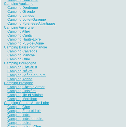
Camping Aquitaine
Camping Dordogne
Camping Gironde
Camping Landes
Camping Lot-et-Garonne
Camping Pyrénées-Atlantiques
Camping Auvergne
Camping Allier
Camping Cantal
Camping Haute-Loire
Camping Puy-de-Dôme
Camping Basse-Normandie
Camping Calvados
Camping Manche
Camping Orne
Camping Bourgogne
Camping Côte-d'Or
Camping Nièvre
Camping Saône-et-Loire
Camping Yonne
Camping Bretagne
Camping Côtes-d'Armor
Camping Finistère
Camping Ille-et-Vilaine
Camping Morbihan
Camping Centre-Val de Loire
Camping Cher
Camping Eure-et-Loir
Camping Indre
Camping Indre-et-Loire
Camping Loiret
Camping Loir-et-Cher