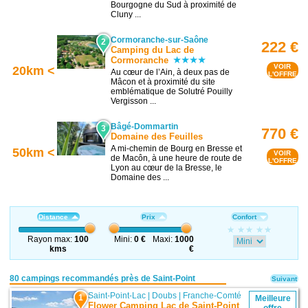
Bourgogne du Sud à proximité de
Cluny ...
Cormoranche-sur-Saône
2
222 €
Camping du Lac de
Cormoranche
VOIR
20km <
Au cœur de l’Ain, à deux pas de
L'OFFRE
Mâcon et à proximité du site
emblématique de Solutré Pouilly
Vergisson ...
Bâgé-Dommartin
3
770 €
Domaine des Feuilles
A mi-chemin de Bourg en Bresse et
50km <
VOIR
de Macôn, à une heure de route de
L'OFFRE
Lyon au cœur de la Bresse, le
Domaine des ...
Distance
Prix
Confort
Rayon max:
100
Mini:
0 €
Maxi:
1000
kms
€
80 campings recommandés près de Saint-Point
Suivant
Saint-Point-Lac
|
Doubs
|
Franche-Comté
1
Meilleure
Flower Camping Lac de Saint-Point