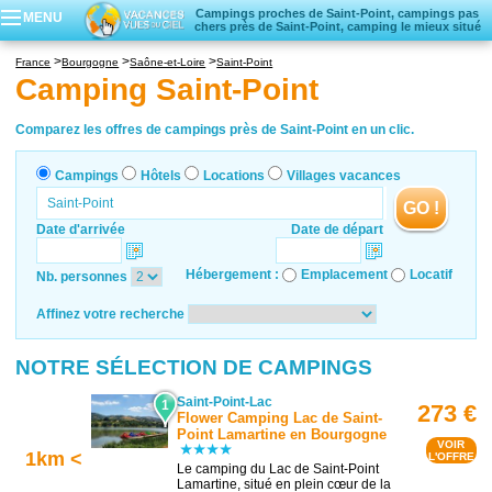
Campings proches de Saint-Point, campings pas
MENU
chers près de Saint-Point, camping le mieux situé
Campings
France
Bourgogne
Saône-et-Loire
Saint-Point
Hôtels
Camping Saint-Point
Locations vacances
Villages vacances
Comparez les offres de campings près de Saint-Point en un clic.
Campings
Hôtels
Locations
Villages vacances
GO !
Date d'arrivée
Date de départ
Hébergement :
Emplacement
Locatif
Nb. personnes
Affinez votre recherche
NOTRE SÉLECTION DE CAMPINGS
Saint-Point-Lac
1
273 €
Flower Camping Lac de Saint-
Point Lamartine en Bourgogne
VOIR
1km <
L'OFFRE
Le camping du Lac de Saint-Point
Lamartine, situé en plein cœur de la