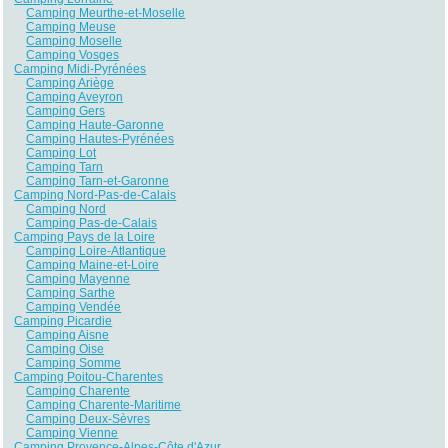
Camping Meurthe-et-Moselle
Camping Meuse
Camping Moselle
Camping Vosges
Camping Midi-Pyrénées
Camping Ariège
Camping Aveyron
Camping Gers
Camping Haute-Garonne
Camping Hautes-Pyrénées
Camping Lot
Camping Tarn
Camping Tarn-et-Garonne
Camping Nord-Pas-de-Calais
Camping Nord
Camping Pas-de-Calais
Camping Pays de la Loire
Camping Loire-Atlantique
Camping Maine-et-Loire
Camping Mayenne
Camping Sarthe
Camping Vendée
Camping Picardie
Camping Aisne
Camping Oise
Camping Somme
Camping Poitou-Charentes
Camping Charente
Camping Charente-Maritime
Camping Deux-Sèvres
Camping Vienne
Camping Provence-Alpes-Côte d'Azur