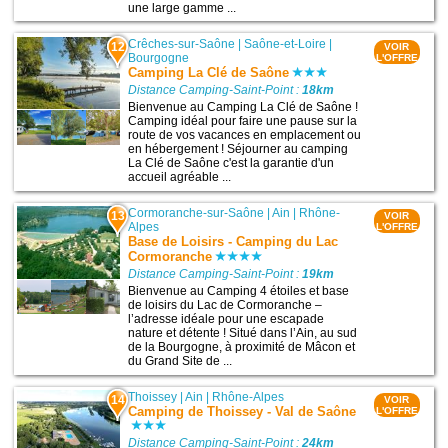
une large gamme ...
Crêches-sur-Saône
|
Saône-et-Loire
|
12
VOIR
Bourgogne
L'OFFRE
Camping La Clé de Saône
Distance Camping-Saint-Point :
18km
Bienvenue au Camping La Clé de Saône !
Camping idéal pour faire une pause sur la
route de vos vacances en emplacement ou
en hébergement ! Séjourner au camping
La Clé de Saône c'est la garantie d'un
accueil agréable ...
Cormoranche-sur-Saône
|
Ain
|
Rhône-
13
VOIR
Alpes
L'OFFRE
Base de Loisirs - Camping du Lac
Cormoranche
Distance Camping-Saint-Point :
19km
Bienvenue au Camping 4 étoiles et base
de loisirs du Lac de Cormoranche –
l’adresse idéale pour une escapade
nature et détente ! Situé dans l’Ain, au sud
de la Bourgogne, à proximité de Mâcon et
du Grand Site de ...
Thoissey
|
Ain
|
Rhône-Alpes
14
VOIR
Camping de Thoissey - Val de Saône
L'OFFRE
Distance Camping-Saint-Point :
24km