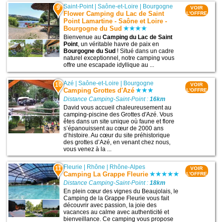
Saint-Point
|
Saône-et-Loire
|
Bourgogne
9
VOIR
Flower Camping du Lac de Saint
L'OFFRE
Point Lamartine - Saône et Loire -
Bourgogne du Sud
Bienvenue au
Camping du Lac de Saint
Point
, un véritable havre de paix en
Bourgogne du Sud
! Situé dans un cadre
naturel exceptionnel, notre camping vous
offre une escapade idyllique au ...
Azé
|
Saône-et-Loire
|
Bourgogne
10
VOIR
Camping Grottes d'Azé
L'OFFRE
Distance Camping-Saint-Point :
16km
David vous accueil chaleureusement au
camping-piscine des Grottes d'Azé. Vous
êtes dans un site unique où faune et flore
s’épanouissent au cœur de 2000 ans
d’histoire. Au cœur du site préhistorique
des grottes d’Azé, en venant chez nous,
vous venez à la ...
Fleurie
|
Rhône
|
Rhône-Alpes
11
VOIR
Camping La Grappe Fleurie
L'OFFRE
Distance Camping-Saint-Point :
18km
En plein cœur des vignes du Beaujolais, le
Camping de la Grappe Fleurie vous fait
découvrir avec passion, la joie des
vacances au calme avec authenticité et
bienveillance. Ce camping vous propose