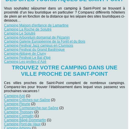
Vous souhaitez séjourner dans un camping à Saint-Point se trouvant à
proximité d’un lieu touristique en particulier ? Comparez différents hôteliers
de plein air en fonction de la distance qui les sépare des sites touristiques ci-
dessous…
Camping Maison d'enfance de Lamartine
Camping La Roche de Solutré
Camping Le Solutré
Camping Arboretum domanial de Pézanin
Camping Galerie Européenne de la Forêt et du Bois
Camping Festival Jazz campus en Clunisois
Camping Festival du Grand Bastringue
Camping Abbaye de Cluny
Camping Festival Le Bal d'Igé
Camping Les grottes d’Azé
TROUVEZ VOTRE CAMPING DANS UNE
VILLE PROCHE DE SAINT-POINT
Ces villes proches de Saint-Point comptent de nombreux campings.
Comparez-les pour trouver l’établissement dans lequel vous passerez vos
prochaines vacances !
Camping Azé
(1)
Camping Crêches-sur-Saône
(2)
Camping Fleurie
(2)
Camping Cormoranche-sur-Saône
(2)
Camping Thoissey
(2)
Camping Cormatin
(1)
Camping Bâgé-Dommartin
(1)
Camping Pont-de-Vaux
(1)
Camping Arbigny
(1)