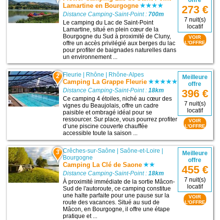
offre
Lamartine en Bourgogne
273 €
Distance Camping-Saint-Point :
700m
7 nuit(s)
Le camping du Lac de Saint-Point
locatif
Lamartine, situé en plein cœur de la
Bourgogne du Sud à proximité de Cluny,
VOIR
offre un accès privilégié aux berges du lac
L'OFFRE
pour profiter de baignades naturelles dans
un environnement ...
Fleurie
|
Rhône
|
Rhône-Alpes
2
Meilleure
Camping La Grappe Fleurie
offre
Distance Camping-Saint-Point :
18km
396 €
Ce camping 4 étoiles, niché au cœur des
7 nuit(s)
vignes du Beaujolais, offre un cadre
locatif
paisible et ombragé idéal pour se
ressourcer. Sur place, vous pourrez profiter
VOIR
d’une piscine couverte chauffée
L'OFFRE
accessible toute la saison ...
Crêches-sur-Saône
|
Saône-et-Loire
|
3
Meilleure
Bourgogne
offre
Camping La Clé de Saone
455 €
Distance Camping-Saint-Point :
18km
7 nuit(s)
À proximité immédiate de la sortie Mâcon-
locatif
Sud de l'autoroute, ce camping constitue
une halte parfaite pour une pause sur la
VOIR
route des vacances. Situé au sud de
L'OFFRE
Mâcon, en Bourgogne, il offre une étape
pratique et ...