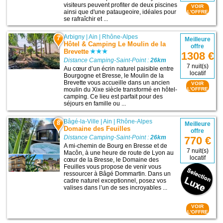
visiteurs peuvent profiter de deux piscines
VOIR
ainsi que d'une pataugeoire, idéales pour
L'OFFRE
se rafraîchir et ...
Arbigny
|
Ain
|
Rhône-Alpes
7
Meilleure
Hôtel & Camping Le Moulin de la
offre
Brevette
1308 €
Distance Camping-Saint-Point :
26km
7 nuit(s)
Au cœur d’un écrin naturel paisible entre
locatif
Bourgogne et Bresse, le Moulin de la
Brevette vous accueille dans un ancien
VOIR
moulin du Xixe siècle transformé en hôtel-
L'OFFRE
camping. Ce lieu est parfait pour des
séjours en famille ou ...
Bâgé-la-Ville
|
Ain
|
Rhône-Alpes
8
Meilleure
Domaine des Feuilles
offre
Distance Camping-Saint-Point :
26km
770 €
A mi-chemin de Bourg en Bresse et de
7 nuit(s)
Macôn, à une heure de route de Lyon au
locatif
cœur de la Bresse, le Domaine des
Feuilles vous propose de venir vous
ressourcer à Bâgé Dommartin. Dans un
cadre naturel exceptionnel, posez vos
valises dans l’un de ses incroyables ...
VOIR
L'OFFRE