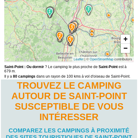
8
3
1
1
9
4
2
13
12
3
11
2
+
14
5
−
Leaflet
| ©
OpenStreetMap
contributors
Saint-Point : Ou dormir
? Le camping le plus proche de
Saint-Point
est à
679 m.
Il y a
80 campings
dans un rayon de 100 kms à vol d'oiseau de Saint-Point.
TROUVEZ LE CAMPING
AUTOUR DE SAINT-POINT
SUSCEPTIBLE DE VOUS
INTÉRESSER
COMPAREZ LES CAMPINGS À PROXIMITÉ
DES SITES TOURISTIQUES DE SAINT-POINT