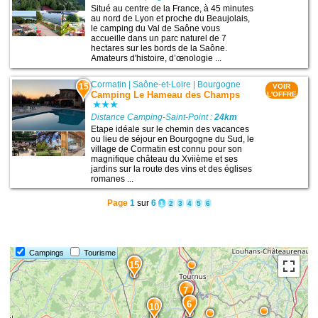
Situé au centre de la France, à 45 minutes
au nord de Lyon et proche du Beaujolais,
le camping du Val de Saône vous
accueille dans un parc naturel de 7
hectares sur les bords de la Saône.
Amateurs d'histoire, d’œnologie ...
Cormatin
|
Saône-et-Loire
|
Bourgogne
15
VOIR
Camping Le Hameau des Champs
L'OFFRE
Distance Camping-Saint-Point :
24km
Etape idéale sur le chemin des vacances
ou lieu de séjour en Bourgogne du Sud, le
village de Cormatin est connu pour son
magnifique château du Xviième et ses
jardins sur la route des vins et des églises
romanes ...
Page
1
sur
6
1
2
3
4
5
6
Campings
Tourisme
15
7
6
10