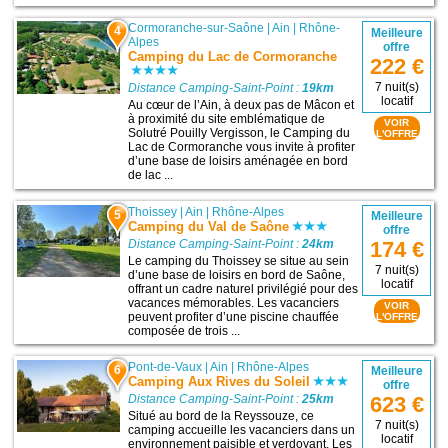
Cormoranche-sur-Saône
|
Ain
|
Rhône-
4
Meilleure
Alpes
offre
Camping du Lac de Cormoranche
222 €
7 nuit(s)
Distance Camping-Saint-Point :
19km
locatif
Au cœur de l’Ain, à deux pas de Mâcon et
à proximité du site emblématique de
VOIR
Solutré Pouilly Vergisson, le Camping du
L'OFFRE
Lac de Cormoranche vous invite à profiter
d’une base de loisirs aménagée en bord
de lac ...
Thoissey
|
Ain
|
Rhône-Alpes
5
Meilleure
Camping du Val de Saône
offre
Distance Camping-Saint-Point :
24km
174 €
Le camping du Thoissey se situe au sein
7 nuit(s)
d’une base de loisirs en bord de Saône,
locatif
offrant un cadre naturel privilégié pour des
vacances mémorables. Les vacanciers
VOIR
peuvent profiter d’une piscine chauffée
L'OFFRE
composée de trois ...
Pont-de-Vaux
|
Ain
|
Rhône-Alpes
6
Meilleure
Camping Aux Rives du Soleil
offre
Distance Camping-Saint-Point :
25km
623 €
Situé au bord de la Reyssouze, ce
7 nuit(s)
camping accueille les vacanciers dans un
locatif
environnement paisible et verdoyant. Les