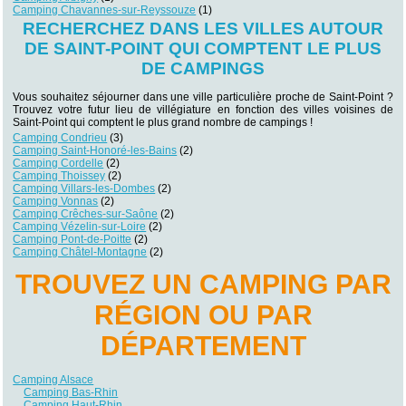
Camping Chavannes-sur-Reyssouze
(1)
RECHERCHEZ DANS LES VILLES AUTOUR
DE SAINT-POINT QUI COMPTENT LE PLUS
DE CAMPINGS
Vous souhaitez séjourner dans une ville particulière proche de Saint-Point ?
Trouvez votre futur lieu de villégiature en fonction des villes voisines de
Saint-Point qui comptent le plus grand nombre de campings !
Camping Condrieu
(3)
Camping Saint-Honoré-les-Bains
(2)
Camping Cordelle
(2)
Camping Thoissey
(2)
Camping Villars-les-Dombes
(2)
Camping Vonnas
(2)
Camping Crêches-sur-Saône
(2)
Camping Vézelin-sur-Loire
(2)
Camping Pont-de-Poitte
(2)
Camping Châtel-Montagne
(2)
TROUVEZ UN CAMPING PAR
RÉGION OU PAR
DÉPARTEMENT
Camping Alsace
Camping Bas-Rhin
Camping Haut-Rhin