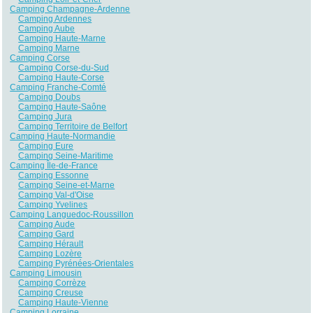
Camping Champagne-Ardenne
Camping Ardennes
Camping Aube
Camping Haute-Marne
Camping Marne
Camping Corse
Camping Corse-du-Sud
Camping Haute-Corse
Camping Franche-Comté
Camping Doubs
Camping Haute-Saône
Camping Jura
Camping Territoire de Belfort
Camping Haute-Normandie
Camping Eure
Camping Seine-Maritime
Camping Île-de-France
Camping Essonne
Camping Seine-et-Marne
Camping Val-d'Oise
Camping Yvelines
Camping Languedoc-Roussillon
Camping Aude
Camping Gard
Camping Hérault
Camping Lozère
Camping Pyrénées-Orientales
Camping Limousin
Camping Corrèze
Camping Creuse
Camping Haute-Vienne
Camping Lorraine