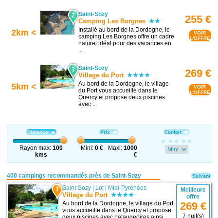
Saint-Sozy
2
255 €
Camping Les Borgnes
Installé au bord de la Dordogne, le
2km <
VOIR
camping Les Borgnes offre un cadre
L'OFFRE
naturel idéal pour des vacances en
...
Saint-Sozy
3
269 €
Village du Port
Au bord de la Dordogne, le village
5km <
VOIR
du Port vous accueille dans le
L'OFFRE
Quercy et propose deux piscines
avec ...
Distance
Prix
Confort
Rayon max:
100
Mini:
0 €
Maxi:
1000
kms
€
400 campings recommandés près de Saint-Sozy
Suivant
Saint-Sozy
|
Lot
|
Midi-Pyrénées
1
Meilleure
Village du Port
offre
Au bord de la Dordogne, le village du Port
269 €
vous accueille dans le Quercy et propose
7 nuit(s)
deux piscines avec pataugeoires ainsi