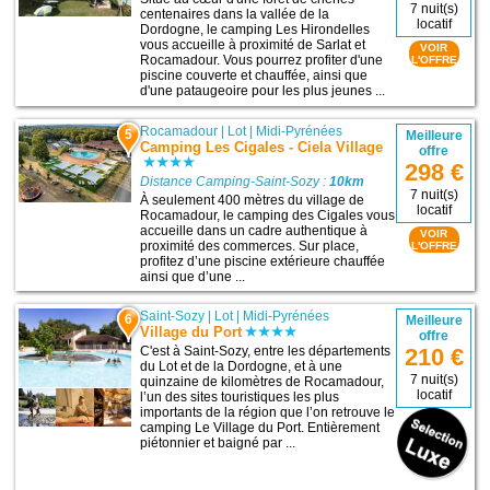
7 nuit(s)
centenaires dans la vallée de la
locatif
Dordogne, le camping Les Hirondelles
vous accueille à proximité de Sarlat et
VOIR
Rocamadour. Vous pourrez profiter d'une
L'OFFRE
piscine couverte et chauffée, ainsi que
d'une pataugeoire pour les plus jeunes ...
Rocamadour
|
Lot
|
Midi-Pyrénées
5
Meilleure
Camping Les Cigales - Ciela Village
offre
298 €
Distance Camping-Saint-Sozy :
10km
7 nuit(s)
À seulement 400 mètres du village de
locatif
Rocamadour, le camping des Cigales vous
accueille dans un cadre authentique à
VOIR
proximité des commerces. Sur place,
L'OFFRE
profitez d’une piscine extérieure chauffée
ainsi que d’une ...
Saint-Sozy
|
Lot
|
Midi-Pyrénées
6
Meilleure
Village du Port
offre
C'est à Saint-Sozy, entre les départements
210 €
du Lot et de la Dordogne, et à une
7 nuit(s)
quinzaine de kilomètres de Rocamadour,
locatif
l’un des sites touristiques les plus
importants de la région que l’on retrouve le
camping Le Village du Port. Entièrement
piétonnier et baigné par ...