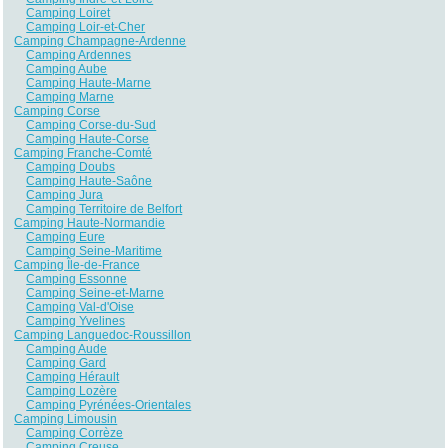
Camping Loiret
Camping Loir-et-Cher
Camping Champagne-Ardenne
Camping Ardennes
Camping Aube
Camping Haute-Marne
Camping Marne
Camping Corse
Camping Corse-du-Sud
Camping Haute-Corse
Camping Franche-Comté
Camping Doubs
Camping Haute-Saône
Camping Jura
Camping Territoire de Belfort
Camping Haute-Normandie
Camping Eure
Camping Seine-Maritime
Camping Île-de-France
Camping Essonne
Camping Seine-et-Marne
Camping Val-d'Oise
Camping Yvelines
Camping Languedoc-Roussillon
Camping Aude
Camping Gard
Camping Hérault
Camping Lozère
Camping Pyrénées-Orientales
Camping Limousin
Camping Corrèze
Camping Creuse