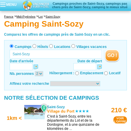
Campings proches de Saint-Sozy, campings pas
MENU
chers près de Saint-Sozy, camping le mieux situé
Campings
France
Midi-Pyrénées
Lot
Saint-Sozy
Hôtels
Camping Saint-Sozy
Locations vacances
Villages vacances
Comparez les offres de campings près de Saint-Sozy en un clic.
Campings
Hôtels
Locations
Villages vacances
GO !
Date d'arrivée
Date de départ
Hébergement :
Emplacement
Locatif
Nb. personnes
Affinez votre recherche
NOTRE SÉLECTION DE CAMPINGS
Saint-Sozy
1
210 €
Village du Port
C'est à Saint-Sozy, entre les
1km <
VOIR
départements du Lot et de la
L'OFFRE
Dordogne, et à une quinzaine de
kilomètres de ...