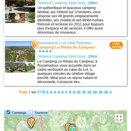
Distance Camping-Saint-Sozy :
10km
Un authentique et spacieux camping
familial, qui s'étend sur 2 hectares, vous
propose ses 49 grands emplacements
délimités, ses chalets et ses Mobil-homes.
Rénové et reclassé en 2011 pour toujours
plus d'espace et de services, il offre aussi
désormais de nouveaux ...
Rocamadour
|
Lot
|
Midi-Pyrénées
15
VOIR
Camping Le Relais du Campeur
L'OFFRE
Distance Camping-Saint-Sozy :
10km
Le Camping Le Relais du Campeur, à
Rocamadour, vous accueille dans un
cadre verdoyant au cœur du Lot, à
quelques minutes du célèbre village
perché. Idéal pour un séjour nature et
découverte, il propose des ...
Page
1
sur
27
1
2
3
4
5
6
7
8
9
10
11
12
13
14
15
>
Campings
Tourisme
3
12
7
9
1
3
6
1
2
2
10