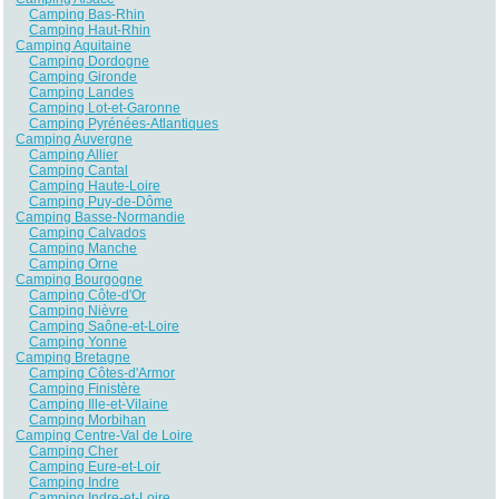
Camping Bas-Rhin
Camping Haut-Rhin
Camping Aquitaine
Camping Dordogne
Camping Gironde
Camping Landes
Camping Lot-et-Garonne
Camping Pyrénées-Atlantiques
Camping Auvergne
Camping Allier
Camping Cantal
Camping Haute-Loire
Camping Puy-de-Dôme
Camping Basse-Normandie
Camping Calvados
Camping Manche
Camping Orne
Camping Bourgogne
Camping Côte-d'Or
Camping Nièvre
Camping Saône-et-Loire
Camping Yonne
Camping Bretagne
Camping Côtes-d'Armor
Camping Finistère
Camping Ille-et-Vilaine
Camping Morbihan
Camping Centre-Val de Loire
Camping Cher
Camping Eure-et-Loir
Camping Indre
Camping Indre-et-Loire