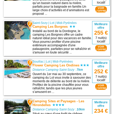
locatif
qu’un bassin naturel dans la rivière,
parfaits pour la baignade en famille.Un
VOIR
large choix d’activités et d’animations est
L'OFFRE
proposé ...
Saint-Sozy
|
Lot
|
Midi-Pyrénées
2
Meilleure
Camping Les Borgnes
offre
Installé au bord de la Dordogne, le
255 €
camping Les Borgnes offre un cadre
7 nuit(s)
naturel idéal pour des vacances en famille.
locatif
Vous pourrez profiter d'une piscine
extérieure accompagnée d'une
VOIR
pataugeoire, parfaites pour se rafraîchir et
L'OFFRE
s'amuser en toute sécurité ...
Souillac
|
Lot
|
Midi-Pyrénées
3
Meilleure
Flower Camping Les Ondines
offre
Distance Camping-Saint-Sozy :
7km
252 €
Ouvert du 1er mai au 30 septembre, ce
7 nuit(s)
camping du Lot vous invite à savourer des
locatif
moments de détente au bord de la rivière.
Profitez de la piscine chauffée pour vous
VOIR
rafraîchir, tandis que les plus jeunes
L'OFFRE
s’amusent en ...
Camping Sites et Paysages - Les
4
Meilleure
Hirondelles
offre
234 €
Distance Camping-Saint-Sozy :
10km
Situé au cœur d'une forêt de chênes