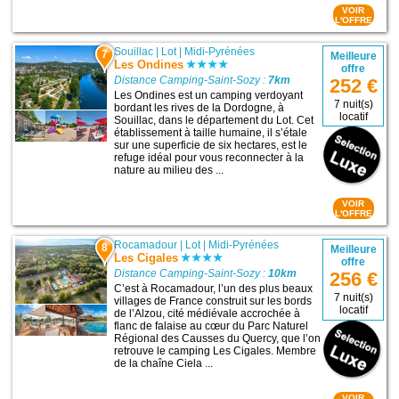
VOIR
L'OFFRE
Souillac
|
Lot
|
Midi-Pyrénées
7
Meilleure
Les Ondines
offre
Distance Camping-Saint-Sozy :
7km
252 €
Les Ondines est un camping verdoyant
7 nuit(s)
bordant les rives de la Dordogne, à
locatif
Souillac, dans le département du Lot. Cet
établissement à taille humaine, il s’étale
sur une superficie de six hectares, est le
refuge idéal pour vous reconnecter à la
nature au milieu des ...
VOIR
L'OFFRE
Rocamadour
|
Lot
|
Midi-Pyrénées
8
Meilleure
Les Cigales
offre
Distance Camping-Saint-Sozy :
10km
256 €
C’est à Rocamadour, l’un des plus beaux
7 nuit(s)
villages de France construit sur les bords
locatif
de l’Alzou, cité médiévale accrochée à
flanc de falaise au cœur du Parc Naturel
Régional des Causses du Quercy, que l’on
retrouve le camping Les Cigales. Membre
de la chaîne Ciela ...
VOIR