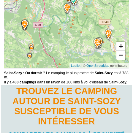
11
13
4
14
8
5
15
+
−
Leaflet
| ©
OpenStreetMap
contributors
Saint-Sozy : Ou dormir
? Le camping le plus proche de
Saint-Sozy
est à 788
m.
Il y a
400 campings
dans un rayon de 100 kms à vol d'oiseau de Saint-Sozy.
TROUVEZ LE CAMPING
AUTOUR DE SAINT-SOZY
SUSCEPTIBLE DE VOUS
INTÉRESSER