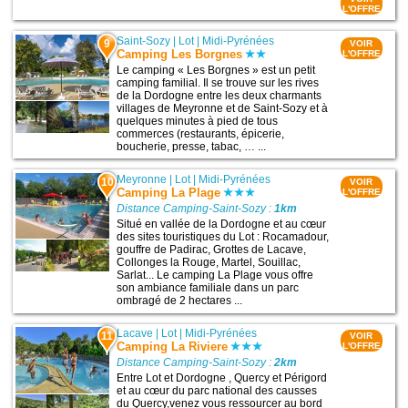
L'OFFRE
Saint-Sozy
|
Lot
|
Midi-Pyrénées
9
VOIR
Camping Les Borgnes
L'OFFRE
Le camping « Les Borgnes » est un petit
camping familial. Il se trouve sur les rives
de la Dordogne entre les deux charmants
villages de Meyronne et de Saint-Sozy et à
quelques minutes à pied de tous
commerces (restaurants, épicerie,
boucherie, presse, tabac, … ...
Meyronne
|
Lot
|
Midi-Pyrénées
10
VOIR
Camping La Plage
L'OFFRE
Distance Camping-Saint-Sozy :
1km
Situé en vallée de la Dordogne et au cœur
des sites touristiques du Lot : Rocamadour,
gouffre de Padirac, Grottes de Lacave,
Collonges la Rouge, Martel, Souillac,
Sarlat... Le camping La Plage vous offre
son ambiance familiale dans un parc
ombragé de 2 hectares ...
Lacave
|
Lot
|
Midi-Pyrénées
11
VOIR
Camping La Riviere
L'OFFRE
Distance Camping-Saint-Sozy :
2km
Entre Lot et Dordogne , Quercy et Périgord
et au cœur du parc national des causses
du Quercy,venez vous ressourcer au bord