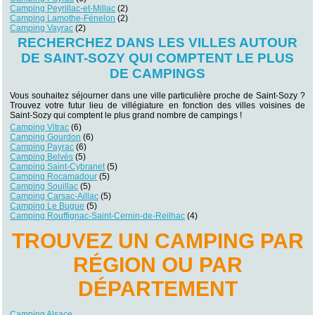
Camping Peyrillac-et-Millac
(2)
Camping Lamothe-Fénelon
(2)
Camping Vayrac
(2)
RECHERCHEZ DANS LES VILLES AUTOUR
DE SAINT-SOZY QUI COMPTENT LE PLUS
DE CAMPINGS
Vous souhaitez séjourner dans une ville particulière proche de Saint-Sozy ?
Trouvez votre futur lieu de villégiature en fonction des villes voisines de
Saint-Sozy qui comptent le plus grand nombre de campings !
Camping Vitrac
(6)
Camping Gourdon
(6)
Camping Payrac
(6)
Camping Belvès
(5)
Camping Saint-Cybranet
(5)
Camping Rocamadour
(5)
Camping Souillac
(5)
Camping Carsac-Aillac
(5)
Camping Le Bugue
(5)
Camping Rouffignac-Saint-Cernin-de-Reilhac
(4)
TROUVEZ UN CAMPING PAR
RÉGION OU PAR
DÉPARTEMENT
Camping Alsace