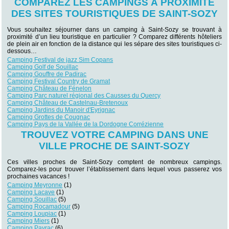
COMPAREZ LES CAMPINGS À PROXIMITÉ
DES SITES TOURISTIQUES DE SAINT-SOZY
Vous souhaitez séjourner dans un camping à Saint-Sozy se trouvant à
proximité d’un lieu touristique en particulier ? Comparez différents hôteliers
de plein air en fonction de la distance qui les sépare des sites touristiques ci-
dessous…
Camping Festival de jazz Sim Copans
Camping Golf de Souillac
Camping Gouffre de Padirac
Camping Festival Country de Gramat
Camping Château de Fénelon
Camping Parc naturel régional des Causses du Quercy
Camping Château de Castelnau-Bretenoux
Camping Jardins du Manoir d'Eyrignac
Camping Grottes de Cougnac
Camping Pays de la Vallée de la Dordogne Corrézienne
TROUVEZ VOTRE CAMPING DANS UNE
VILLE PROCHE DE SAINT-SOZY
Ces villes proches de Saint-Sozy comptent de nombreux campings.
Comparez-les pour trouver l’établissement dans lequel vous passerez vos
prochaines vacances !
Camping Meyronne
(1)
Camping Lacave
(1)
Camping Souillac
(5)
Camping Rocamadour
(5)
Camping Loupiac
(1)
Camping Miers
(1)
Camping Payrac
(6)