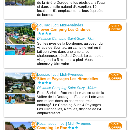
de la rivière Dordogne les pieds dans l'eau
et dans un site naturel d'exception. 19
locations, 91 emplacements tous équipés
de bornes ...
Souillac
|
Lot
|
Midi-Pyrénées
12
VOIR
Flower Camping Les Ondines
L'OFFRE
Distance Camping-Saint-Sozy :
7km
Sur les rives de la Dordogne, au coeur du
village de Souillac, un camping vert où il
fait bon vivre dans une ambiance
chaleureuse, très Sud-Ouest. Le centre du
village est à 5 minutes à pied. Vous
aimerez y faire votre ...
Loupiac
|
Lot
|
Midi-Pyrénées
13
VOIR
Sites et Paysages Les Hirondelles
L'OFFRE
Distance Camping-Saint-Sozy :
10km
Entre Sarlat et Rocamadour, au cœur de la
Vallée de la Dordogne, Élodie et Loïc vous
accueillent dans un cadre naturel et
ombragé. Le Camping Sites & Paysages
Les Hirondelles, 4 étoiles, dispose de 84
emplacements ...
Rocamadour
|
Lot
|
Midi-Pyrénées
14
VOIR
Camping Le Roc
L'OFFRE