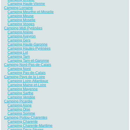
Camping Haute-Vienne
Camping Lorraine
Camping Meurthe-et-Moselle
Camping Meuse
Camping Moselle
Camping Vosges
Camping Midi-Pyrénées
Camping Ariège
Camping Aveyron
Camping Gers
Camping Haute-Garonne
Camping Hautes-Pyrénées
Camping Lot
Camping Tarn
Camping Tarn-et-Garonne
Camping Nord-Pas-de-Calais
Camping Nord
Camping Pas-de-Calais
Camping Pays de la Loire
Camping Loire-Atlantique
Camping Maine-et-Loire
Camping Mayenne
Camping Sarthe
Camping Vendée
Camping Picardie
Camping Aisne
Camping Oise
Camping Somme
Camping Poitou-Charentes
Camping Charente
Camping Charente-Maritime
Camping Deux-Sèvres