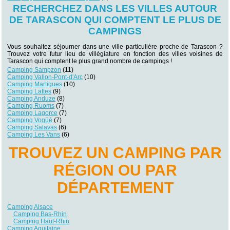
RECHERCHEZ DANS LES VILLES AUTOUR
DE TARASCON QUI COMPTENT LE PLUS DE
CAMPINGS
Vous souhaitez séjourner dans une ville particulière proche de Tarascon ?
Trouvez votre futur lieu de villégiature en fonction des villes voisines de
Tarascon qui comptent le plus grand nombre de campings !
Camping Sampzon
(11)
Camping Vallon-Pont-d'Arc
(10)
Camping Martigues
(10)
Camping Lattes
(9)
Camping Anduze
(8)
Camping Ruoms
(7)
Camping Lagorce
(7)
Camping Vogüé
(7)
Camping Salavas
(6)
Camping Les Vans
(6)
TROUVEZ UN CAMPING PAR
RÉGION OU PAR
DÉPARTEMENT
Camping Alsace
Camping Bas-Rhin
Camping Haut-Rhin
Camping Aquitaine