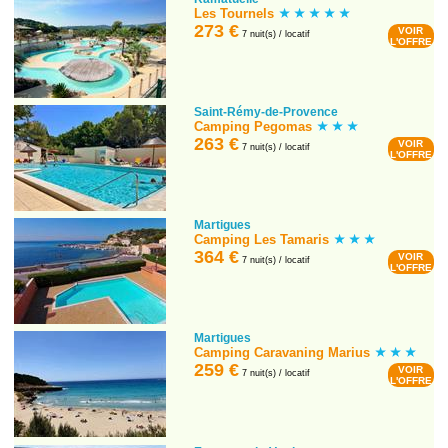
Les Tournels
273 €
VOIR
7 nuit(s) / locatif
L'OFFRE
Saint-Rémy-de-Provence
Camping Pegomas
263 €
VOIR
7 nuit(s) / locatif
L'OFFRE
Martigues
Camping Les Tamaris
364 €
VOIR
7 nuit(s) / locatif
L'OFFRE
Martigues
Camping Caravaning Marius
259 €
VOIR
7 nuit(s) / locatif
L'OFFRE