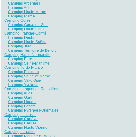
Camping Ardennes
Camping Aube
Camping Haute-Marne
Camping Marne
Camping Corse
Camping Corse-du-Sud
Camping Haute-Corse
Camping Franche-Comté
Camping Doubs
Camping Haute-Saône
Camping Jura
Camping Territoire de Belfort
Camping Haute-Normandie
Camping Eure
Camping Seine-Maritime
Camping Île-de-France
Camping Essonne
Camping Seine-et-Marne
Camping Val-d'Oise
Camping Yvelines
Camping Languedoc-Roussillon
Camping Aude
Camping Gard
Camping Hérault
Camping Lozère
Camping Pyrénées-Orientales
Camping Limousin
Camping Corrèze
Camping Creuse
Camping Haute-Vienne
Camping Lorraine
Camping Meurthe-et-Moselle