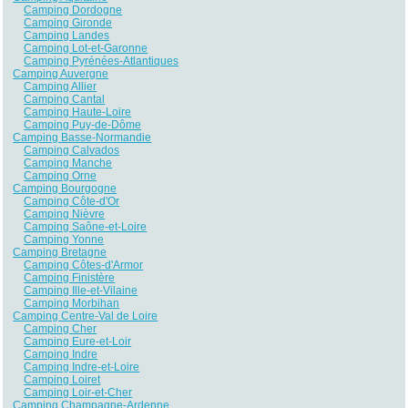
Camping Dordogne
Camping Gironde
Camping Landes
Camping Lot-et-Garonne
Camping Pyrénées-Atlantiques
Camping Auvergne
Camping Allier
Camping Cantal
Camping Haute-Loire
Camping Puy-de-Dôme
Camping Basse-Normandie
Camping Calvados
Camping Manche
Camping Orne
Camping Bourgogne
Camping Côte-d'Or
Camping Nièvre
Camping Saône-et-Loire
Camping Yonne
Camping Bretagne
Camping Côtes-d'Armor
Camping Finistère
Camping Ille-et-Vilaine
Camping Morbihan
Camping Centre-Val de Loire
Camping Cher
Camping Eure-et-Loir
Camping Indre
Camping Indre-et-Loire
Camping Loiret
Camping Loir-et-Cher
Camping Champagne-Ardenne