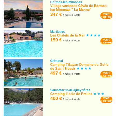
Bormes-les-Mimosas
Village vacances Cévéo de Bormes-
les-Mimosas " La Manne"
347 €
VOIR
7 nuit(s) / locatif
L'OFFRE
Martigues
Les Chalets de la Mer
159 €
VOIR
7 nuit(s) / locatif
L'OFFRE
Grimaud
Camping Tikayan Domaine du Golfe
de Saint Tropez
497 €
VOIR
7 nuit(s) / locatif
L'OFFRE
Saint-Martin-de-Queyrières
Camping l'Iscle de Prelles
400 €
VOIR
7 nuit(s) / locatif
L'OFFRE