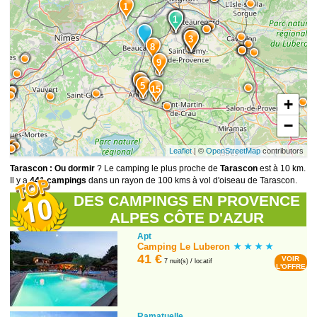
1
10
2
1
11
12
7
3
8
9
13
4
5
15
+
−
Leaflet
| ©
OpenStreetMap
contributors
Tarascon : Ou dormir
? Le camping le plus proche de
Tarascon
est à 10 km.
Il y a
441 campings
dans un rayon de 100 kms à vol d'oiseau de Tarascon.
DES CAMPINGS EN PROVENCE
ALPES CÔTE D'AZUR
Apt
Camping Le Luberon
41 €
VOIR
7 nuit(s) / locatif
L'OFFRE
Ramatuelle