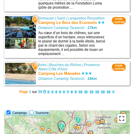
quelques mètres de la Fondation Luma
(pôle de promotion ...
Domazan
|
Gard
|
Languedoc-Roussillon
14
VOIR
Camping Le Bois des Ecureuils
L'OFFRE
Distance Camping-Tarascon :
17km
Au cœur d’un bois de chênes, sur une
superficie d’un hectare, vous retrouverez
le plaisir de dormir à la belle étoile, bercé
par le chant des cigales. Selon vos
équipements, il est possible de louer un
emplacement ...
Arles
|
Bouches-du-Rhône
|
Provence-
15
VOIR
Alpes-Côte d'Azur
L'OFFRE
Camping Les Manades
Distance Camping-Tarascon :
18km
Page
1
sur
30
1
2
3
4
5
6
7
8
9
10
11
12
13
14
15
>
Campings
Tourisme
3
14
6
2