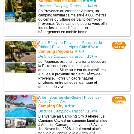
Sunêlia Mas de Nicolas
Distance Camping-Tarascon :
14km
En Provence au cœur des Alpilles, un
camping familial calme situé à 800 mètres
du centre du village de Saint Rémy-de-
Provence. Notre camping pourra vous offrir
toutes les commodités pour un
hébergement en mobile home ...
Saint-Rémy-de-Provence
|
Bouches-du-
12
VOIR
Rhône
|
Provence-Alpes-Côte d'Azur
L'OFFRE
Camping Pegomas
Distance Camping-Tarascon :
15km
Le Pegomas est une invitation à découvrir
la Provence dans ce qu’elle a de plus
authentique. Situé au cœur du massif des
Alpilles, à proximité de Saint-Rémy-de-
Provence, il offre un cadre naturel
privilégié, entre pinèdes, garrigue et
douceur de vivre ...
Arles
|
Bouches-du-Rhône
|
Provence-
13
VOIR
Alpes-Côte d'Azur
L'OFFRE
Camping City
Distance Camping-Tarascon :
15km
Bienvenue au Camping City 3 étoiles. Le
Camping City est un camping familial situé
à Arles en Camargue, ouvert du 3 Avril au
1er Novembre 2026. Idéalement placé,
non loin du centre-ville d’Arles, et à