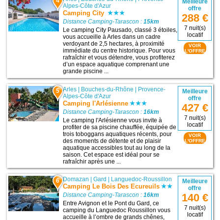
4
Meilleure
Alpes-Côte d'Azur
offre
Camping City
288 €
Distance Camping-Tarascon :
15km
7 nuit(s)
Le camping City Pausado, classé 3 étoiles,
locatif
vous accueille à Arles dans un cadre
verdoyant de 2,5 hectares, à proximité
VOIR
immédiate du centre historique. Pour vous
L'OFFRE
rafraîchir et vous détendre, vous profiterez
d’un espace aquatique comprenant une
grande piscine ...
Arles
|
Bouches-du-Rhône
|
Provence-
5
Meilleure
Alpes-Côte d'Azur
offre
Camping l'Arlésienne
427 €
Distance Camping-Tarascon :
16km
7 nuit(s)
Le camping l'Arlésienne vous invite à
locatif
profiter de sa piscine chauffée, équipée de
trois toboggans aquatiques récents, pour
VOIR
des moments de détente et de plaisir
L'OFFRE
aquatique accessibles tout au long de la
saison. Cet espace est idéal pour se
rafraîchir après une ...
Domazan
|
Gard
|
Languedoc-Roussillon
6
Meilleure
Camping Le Bois Des Ecureuils
offre
Distance Camping-Tarascon :
16km
140 €
Entre Avignon et le Pont du Gard, ce
7 nuit(s)
camping du Languedoc Roussillon vous
locatif
accueille à l’ombre de grands chênes,