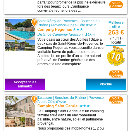
parfait pour profiter de la piscine extérieure
VOIR
lors des beaux jours.L’ambiance
L'OFFRE
conviviale règne lors des ...
Saint-Rémy-de-Provence
|
Bouches-du-
7
Meilleure
Rhône
|
Provence-Alpes-Côte d'Azur
offre
Camping Pegomas
263 €
Distance Camping-Tarascon :
14km
7 nuit(s)
Votre oasis au cœur des Alpilles ! Situé à
locatif
deux pas de Saint-Rémy-de-Provence, le
Camping Pegomas vous accueille dans un
véritable havre de paix au cœur des
Alpilles. Ici, on profite d’un cadre naturel
préservé, de l’ombre généreuse des
arbres et d’une atmosphère ...
VOIR
L'OFFRE
Acceptant les
Piscine
animaux
Tarascon
|
Bouches-du-Rhône
|
Provence-
8
VOIR
Alpes-Côte d'Azur
L'OFFRE
Camping Saint Gabriel
Le Camping Saint Gabriel est un camping
familial situé dans un environnement
paisible, entre nature, soleil et patrimoine
provençal.
Nous proposons des mobil-homes 1, 2 ou