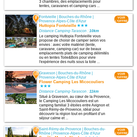
3 chambres, des emplacements pour
tentes, caravanes et camping-cars ...
Fontvieille
|
Bouches-du-Rhône
|
9
VOIR
Provence-Alpes-Côte d'Azur
L'OFFRE
Huttopia Fontvieille
Distance Camping-Tarascon :
10km
Le camping Huttopia Fontvieille vous
propose de choisir de camper selon vos
envies : avec votre matériel (tente,
caravane, camping-car) sur de beaux
emplacements plats de camping délimités
ou en tentes Toile&Bois pour vivre
l'expérience des nuits sous la toile ...
Graveson
|
Bouches-du-Rhône
|
10
VOIR
Provence-Alpes-Côte d'Azur
L'OFFRE
Flower Camping Les Micocouliers
Distance Camping-Tarascon :
11km
Situé à Graveson, au cœur de la Provence,
le Camping Les Micocouliers est un
camping familial 3 étoiles entre Avignon et
Saint-Rémy-de-Provence, idéal pour
découvrir la région tout en profitant d’un
séjour calme et ...
Saint-Rémy-de-Provence
|
Bouches-du-
11
VOIR
Rhône
|
Provence-Alpes-Côte d'Azur
L'OFFRE