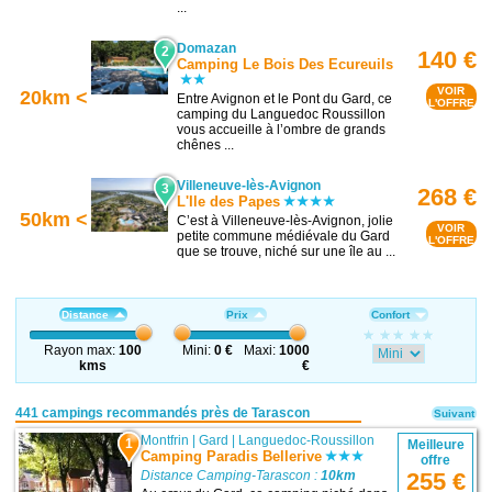
...
Domazan
2
140 €
Camping Le Bois Des Ecureuils
VOIR
20km <
Entre Avignon et le Pont du Gard, ce
L'OFFRE
camping du Languedoc Roussillon
vous accueille à l’ombre de grands
chênes ...
Villeneuve-lès-Avignon
3
268 €
L'Ile des Papes
50km <
C’est à Villeneuve-lès-Avignon, jolie
VOIR
petite commune médiévale du Gard
L'OFFRE
que se trouve, niché sur une île au ...
Distance
Prix
Confort
Rayon max:
100
Mini:
0 €
Maxi:
1000
kms
€
441 campings recommandés près de Tarascon
Suivant
Montfrin
|
Gard
|
Languedoc-Roussillon
1
Meilleure
Camping Paradis Bellerive
offre
Distance Camping-Tarascon :
10km
255 €