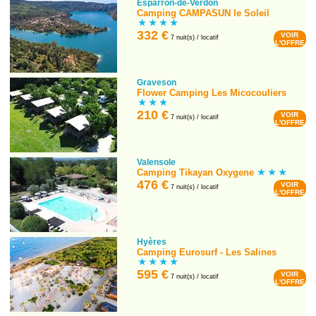
Esparron-de-Verdon
Camping CAMPASUN le Soleil
332 €
VOIR
7 nuit(s) / locatif
L'OFFRE
Graveson
Flower Camping Les Micocouliers
210 €
VOIR
7 nuit(s) / locatif
L'OFFRE
Valensole
Camping Tikayan Oxygene
476 €
VOIR
7 nuit(s) / locatif
L'OFFRE
Hyères
Camping Eurosurf - Les Salines
595 €
VOIR
7 nuit(s) / locatif
L'OFFRE