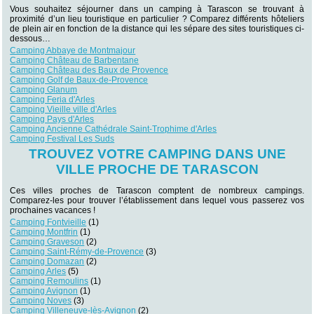
Vous souhaitez séjourner dans un camping à Tarascon se trouvant à
proximité d’un lieu touristique en particulier ? Comparez différents hôteliers
de plein air en fonction de la distance qui les sépare des sites touristiques ci-
dessous…
Camping Abbaye de Montmajour
Camping Château de Barbentane
Camping Château des Baux de Provence
Camping Golf de Baux-de-Provence
Camping Glanum
Camping Feria d'Arles
Camping Vieille ville d'Arles
Camping Pays d'Arles
Camping Ancienne Cathédrale Saint-Trophime d'Arles
Camping Festival Les Suds
TROUVEZ VOTRE CAMPING DANS UNE
VILLE PROCHE DE TARASCON
Ces villes proches de Tarascon comptent de nombreux campings.
Comparez-les pour trouver l’établissement dans lequel vous passerez vos
prochaines vacances !
Camping Fontvieille
(1)
Camping Montfrin
(1)
Camping Graveson
(2)
Camping Saint-Rémy-de-Provence
(3)
Camping Domazan
(2)
Camping Arles
(5)
Camping Remoulins
(1)
Camping Avignon
(1)
Camping Noves
(3)
Camping Villeneuve-lès-Avignon
(2)