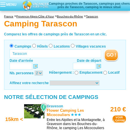
Campings proches de Tarascon, campings pas chers
MENU
près de Tarascon, camping le mieux situé
Campings
France
Provence-Alpes-Côte d'Azur
Bouches-du-Rhône
Tarascon
Hôtels
Camping Tarascon
Locations vacances
Villages vacances
Comparez les offres de campings près de Tarascon en un clic.
Campings
Hôtels
Locations
Villages vacances
GO !
Date d'arrivée
Date de départ
Hébergement :
Emplacement
Locatif
Nb. personnes
Affinez votre recherche
NOTRE SÉLECTION DE CAMPINGS
Graveson
1
210 €
Flower Camping Les
Micocouliers
VOIR
15km <
Entre les Alpilles et la Montagnette, à
L'OFFRE
Graveson dans les Bouches-du-
Rhône, le camping Les Micocouliers