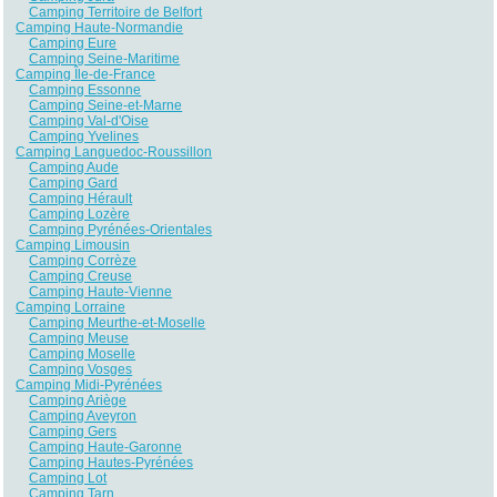
Camping Territoire de Belfort
Camping Haute-Normandie
Camping Eure
Camping Seine-Maritime
Camping Île-de-France
Camping Essonne
Camping Seine-et-Marne
Camping Val-d'Oise
Camping Yvelines
Camping Languedoc-Roussillon
Camping Aude
Camping Gard
Camping Hérault
Camping Lozère
Camping Pyrénées-Orientales
Camping Limousin
Camping Corrèze
Camping Creuse
Camping Haute-Vienne
Camping Lorraine
Camping Meurthe-et-Moselle
Camping Meuse
Camping Moselle
Camping Vosges
Camping Midi-Pyrénées
Camping Ariège
Camping Aveyron
Camping Gers
Camping Haute-Garonne
Camping Hautes-Pyrénées
Camping Lot
Camping Tarn