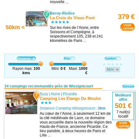
nouvelle ...
Berny-Rivière
2
379 €
La Croix du Vieux Pont
VOIR
50km <
Sur les rives de l’Aisne, entre
L'OFFRE
Soissons et Compiègne, à
respectivement 105, 238 et 241
kilomètres de Paris ...
Distance
Prix
Confort
Rayon max:
100
Mini:
0 €
Maxi:
1000
kms
€
34 campings recommandés près de Wissignicourt
Suivant
Suzy
|
Aisne
|
Picardie
1
Meilleure
Camping Les Etangs Du Moulin
offre
501 €
Distance Camping-Wissignicourt :
3km
7 nuit(s)
Au cœur de l’Aisne, à seulement 12 km de
locatif
la cité médiévale de Laon, ce domaine
vous accueille dans la nouvelle région des
VOIR
Hauts-de-France, ancienne Picardie. Ce
L'OFFRE
lieu paisible, à deux heures de Paris et
Lille ...