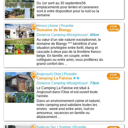
Du 1er avril au 30 septembre56
emplacements pour tentes et caravanes
sont à votre disposition pour la nuit ou la
semaine
Hirson
|
Aisne
|
Picardie
13
VOIR
Domaine de Blangy
L'OFFRE
Distance Camping-Wissignicourt :
65km
Au cœur d’un site naturel exceptionnel, le
domaine de Blangy *** bénéficie d’une
situation privilégiée entre forêt, étang et
cascade à deux pas de la frontière franco-
belge. En famille, en couple, entre
collègues ou entre amis, vous profiterez du
grand confort des ...
Angicourt
|
Oise
|
Picardie
14
VOIR
Camping La Faloise
L'OFFRE
Distance Camping-Wissignicourt :
73km
Le Camping La Faloise est situé à
Angicourt dans l'Oise et est ouvert toute
l'année.
Dans un environnement calme et naturel,
notre camping peut satisfaire toutes les
envies : week-end entre amis, nuit en
amoureux, vacances en famille ou
déplacement ...
Sailly-le-Sec
|
Somme
|
Picardie
VOIR