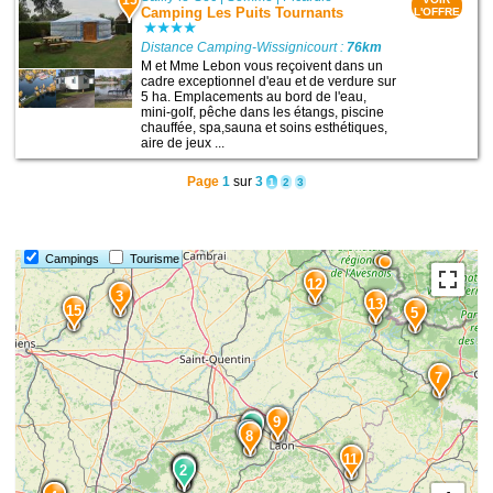
15
Camping Les Puits Tournants
L'OFFRE
Distance Camping-Wissignicourt :
76km
M et Mme Lebon vous reçoivent dans un
cadre exceptionnel d'eau et de verdure sur
5 ha. Emplacements au bord de l'eau,
mini-golf, pêche dans les étangs, piscine
chauffée, spa,sauna et soins esthétiques,
aire de jeux ...
Page
1
sur
3
1
2
3
Campings
Tourisme
12
3
13
15
5
7
9
1
1
8
11
10
2
6
2