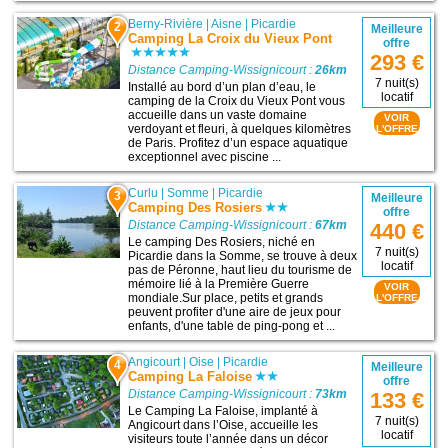
Berny-Rivière
|
Aisne
|
Picardie
2
Meilleure
Camping La Croix du Vieux Pont
offre
293 €
Distance Camping-Wissignicourt :
26km
7 nuit(s)
Installé au bord d’un plan d’eau, le
locatif
camping de la Croix du Vieux Pont vous
accueille dans un vaste domaine
VOIR
verdoyant et fleuri, à quelques kilomètres
L'OFFRE
de Paris. Profitez d’un espace aquatique
exceptionnel avec piscine ...
Curlu
|
Somme
|
Picardie
3
Meilleure
Camping Des Rosiers
offre
Distance Camping-Wissignicourt :
67km
440 €
Le camping Des Rosiers, niché en
7 nuit(s)
Picardie dans la Somme, se trouve à deux
locatif
pas de Péronne, haut lieu du tourisme de
mémoire lié à la Première Guerre
VOIR
mondiale.Sur place, petits et grands
L'OFFRE
peuvent profiter d'une aire de jeux pour
enfants, d'une table de ping-pong et ...
Angicourt
|
Oise
|
Picardie
4
Meilleure
Camping La Faloise
offre
Distance Camping-Wissignicourt :
73km
133 €
Le Camping La Faloise, implanté à
7 nuit(s)
Angicourt dans l’Oise, accueille les
locatif
visiteurs toute l’année dans un décor