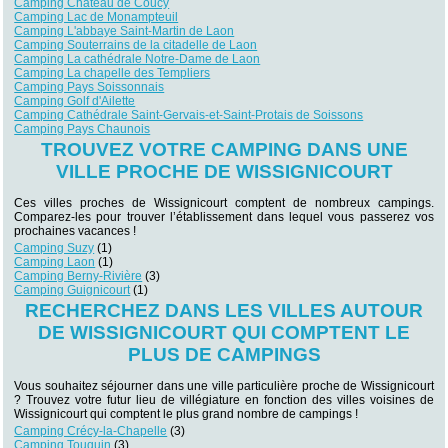
Camping Château de Coucy
Camping Lac de Monampteuil
Camping L'abbaye Saint-Martin de Laon
Camping Souterrains de la citadelle de Laon
Camping La cathédrale Notre-Dame de Laon
Camping La chapelle des Templiers
Camping Pays Soissonnais
Camping Golf d'Ailette
Camping Cathédrale Saint-Gervais-et-Saint-Protais de Soissons
Camping Pays Chaunois
TROUVEZ VOTRE CAMPING DANS UNE
VILLE PROCHE DE WISSIGNICOURT
Ces villes proches de Wissignicourt comptent de nombreux campings.
Comparez-les pour trouver l’établissement dans lequel vous passerez vos
prochaines vacances !
Camping Suzy
(1)
Camping Laon
(1)
Camping Berny-Rivière
(3)
Camping Guignicourt
(1)
RECHERCHEZ DANS LES VILLES AUTOUR
DE WISSIGNICOURT QUI COMPTENT LE
PLUS DE CAMPINGS
Vous souhaitez séjourner dans une ville particulière proche de Wissignicourt
? Trouvez votre futur lieu de villégiature en fonction des villes voisines de
Wissignicourt qui comptent le plus grand nombre de campings !
Camping Crécy-la-Chapelle
(3)
Camping Touquin
(3)