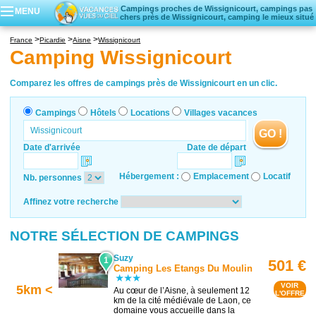
Campings proches de Wissignicourt, campings pas
MENU
chers près de Wissignicourt, camping le mieux situé
Campings
France
Picardie
Aisne
Wissignicourt
Hôtels
Camping Wissignicourt
Locations vacances
Villages vacances
Comparez les offres de campings près de Wissignicourt en un clic.
Campings
Hôtels
Locations
Villages vacances
GO !
Date d'arrivée
Date de départ
Hébergement :
Emplacement
Locatif
Nb. personnes
Affinez votre recherche
NOTRE SÉLECTION DE CAMPINGS
Suzy
1
501 €
Camping Les Etangs Du Moulin
VOIR
5km <
Au cœur de l’Aisne, à seulement 12
L'OFFRE
km de la cité médiévale de Laon, ce
domaine vous accueille dans la