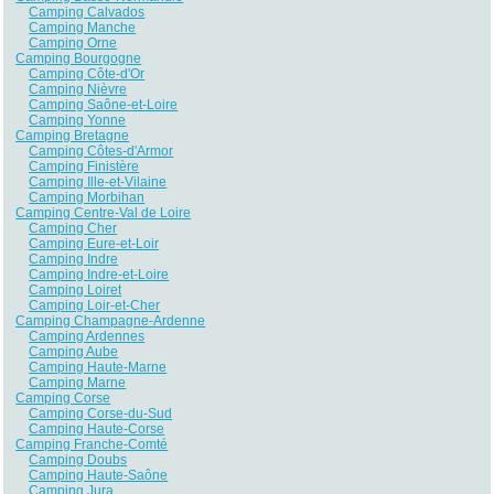
Camping Calvados
Camping Manche
Camping Orne
Camping Bourgogne
Camping Côte-d'Or
Camping Nièvre
Camping Saône-et-Loire
Camping Yonne
Camping Bretagne
Camping Côtes-d'Armor
Camping Finistère
Camping Ille-et-Vilaine
Camping Morbihan
Camping Centre-Val de Loire
Camping Cher
Camping Eure-et-Loir
Camping Indre
Camping Indre-et-Loire
Camping Loiret
Camping Loir-et-Cher
Camping Champagne-Ardenne
Camping Ardennes
Camping Aube
Camping Haute-Marne
Camping Marne
Camping Corse
Camping Corse-du-Sud
Camping Haute-Corse
Camping Franche-Comté
Camping Doubs
Camping Haute-Saône
Camping Jura