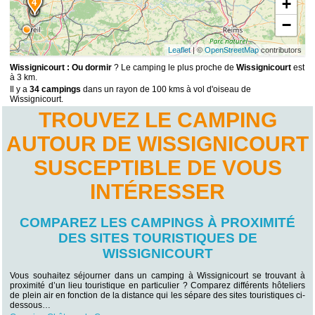
+
14
4
−
Leaflet
| ©
OpenStreetMap
contributors
Wissignicourt : Ou dormir
? Le camping le plus proche de
Wissignicourt
est
à 3 km.
Il y a
34 campings
dans un rayon de 100 kms à vol d'oiseau de
Wissignicourt.
TROUVEZ LE CAMPING
AUTOUR DE WISSIGNICOURT
SUSCEPTIBLE DE VOUS
INTÉRESSER
COMPAREZ LES CAMPINGS À PROXIMITÉ
DES SITES TOURISTIQUES DE
WISSIGNICOURT
Vous souhaitez séjourner dans un camping à Wissignicourt se trouvant à
proximité d’un lieu touristique en particulier ? Comparez différents hôteliers
de plein air en fonction de la distance qui les sépare des sites touristiques ci-
dessous…