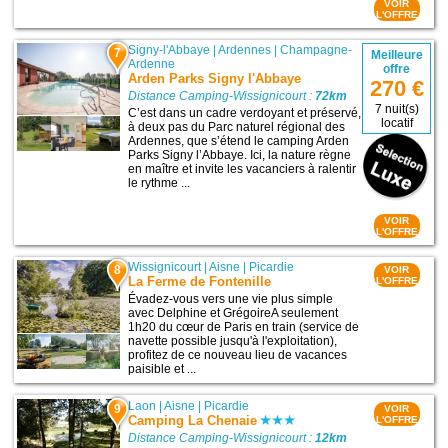
VOIR
L'OFFRE
Signy-l'Abbaye
|
Ardennes
|
Champagne-
7
Meilleure
Ardenne
offre
Arden Parks Signy l'Abbaye
270 €
Distance Camping-Wissignicourt :
72km
7 nuit(s)
C’est dans un cadre verdoyant et préservé,
locatif
à deux pas du Parc naturel régional des
Ardennes, que s’étend le camping Arden
Parks Signy l’Abbaye. Ici, la nature règne
en maître et invite les vacanciers à ralentir
le rythme ...
VOIR
L'OFFRE
Wissignicourt
|
Aisne
|
Picardie
8
VOIR
La Ferme de Fontenille
L'OFFRE
Évadez-vous vers une vie plus simple
avec Delphine et GrégoireA seulement
1h20 du cœur de Paris en train (service de
navette possible jusqu'à l'exploitation),
profitez de ce nouveau lieu de vacances
paisible et ...
Laon
|
Aisne
|
Picardie
9
VOIR
Camping La Chenaie
L'OFFRE
Distance Camping-Wissignicourt :
12km