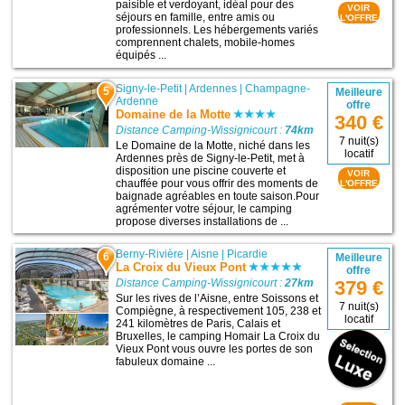
paisible et verdoyant, idéal pour des
VOIR
séjours en famille, entre amis ou
L'OFFRE
professionnels. Les hébergements variés
comprennent chalets, mobile-homes
équipés ...
Signy-le-Petit
|
Ardennes
|
Champagne-
5
Meilleure
Ardenne
offre
Domaine de la Motte
340 €
Distance Camping-Wissignicourt :
74km
7 nuit(s)
Le Domaine de la Motte, niché dans les
locatif
Ardennes près de Signy-le-Petit, met à
disposition une piscine couverte et
VOIR
chauffée pour vous offrir des moments de
L'OFFRE
baignade agréables en toute saison.Pour
agrémenter votre séjour, le camping
propose diverses installations de ...
Berny-Rivière
|
Aisne
|
Picardie
6
Meilleure
La Croix du Vieux Pont
offre
Distance Camping-Wissignicourt :
27km
379 €
Sur les rives de l’Aisne, entre Soissons et
7 nuit(s)
Compiègne, à respectivement 105, 238 et
locatif
241 kilomètres de Paris, Calais et
Bruxelles, le camping Homair La Croix du
Vieux Pont vous ouvre les portes de son
fabuleux domaine ...