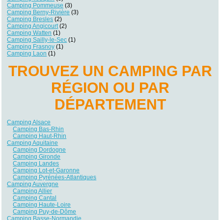
Camping Pommeuse
(3)
Camping Berny-Rivière
(3)
Camping Bresles
(2)
Camping Angicourt
(2)
Camping Watten
(1)
Camping Sailly-le-Sec
(1)
Camping Frasnoy
(1)
Camping Laon
(1)
TROUVEZ UN CAMPING PAR
RÉGION OU PAR
DÉPARTEMENT
Camping Alsace
Camping Bas-Rhin
Camping Haut-Rhin
Camping Aquitaine
Camping Dordogne
Camping Gironde
Camping Landes
Camping Lot-et-Garonne
Camping Pyrénées-Atlantiques
Camping Auvergne
Camping Allier
Camping Cantal
Camping Haute-Loire
Camping Puy-de-Dôme
Camping Basse-Normandie