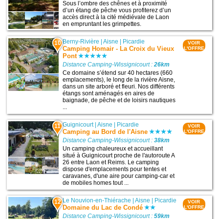
Sous l’ombre des chênes et à proximité
d’un étang de pêche vous profiterez d’un
accès direct à la cité médiévale de Laon
en empruntant les grimpettes.
Berny-Rivière
|
Aisne
|
Picardie
10
VOIR
Camping Homair - La Croix du Vieux
L'OFFRE
Pont
Distance Camping-Wissignicourt :
26km
Ce domaine s’étend sur 40 hectares (660
emplacements), le long de la rivière Aisne,
dans un site arboré et fleuri. Nos différents
étangs sont aménagés en aires de
baignade, de pêche et de loisirs nautiques
...
Guignicourt
|
Aisne
|
Picardie
11
VOIR
Camping au Bord de l'Aisne
L'OFFRE
Distance Camping-Wissignicourt :
38km
Un camping chaleureux et accueillant
situé à Guignicourt proche de l'autoroute A
26 entre Laon et Reims. Le camping
dispose d'emplacements pour tentes et
caravanes, d'une aire pour camping-car et
de mobiles homes tout ...
Le Nouvion-en-Thiérache
|
Aisne
|
Picardie
12
VOIR
Domaine du Lac de Condé
L'OFFRE
Distance Camping-Wissignicourt :
59km