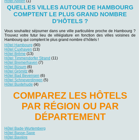
Hôtel Appen
(1)
QUELLES VILLES AUTOUR DE HAMBOURG
COMPTENT LE PLUS GRAND NOMBRE
D'HÔTELS ?
Vous souhaitez séjourner dans une ville particulière proche de Hambourg ?
Trouvez votre futur lieu de villégiature en fonction des villes voisines de
Hambourg qui comptent le plus grand nombre d’hôtels !
Hôtel Hambourg
(90)
Hôtel Cuxhaven
(13)
Hôtel Brême
(13)
Hôtel Timmendorfer Strand
(11)
Hôtel Bremerhaven
(7)
Hôtel Büsum
(6)
Hôtel Grömitz
(6)
Hôtel Bad Bevensen
(6)
Hôtel Schneverdingen
(5)
Hôtel Buxtehude
(4)
COMPAREZ LES HÔTELS
PAR RÉGION OU PAR
DÉPARTEMENT
Hôtel Bade-Wurtemberg
Hôtel Basse-Saxe
Hôtel Bavière