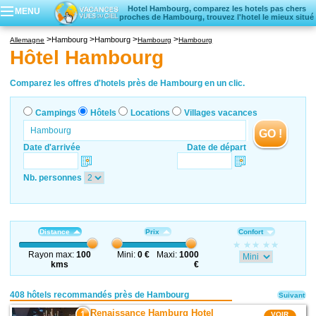
Hotel Hambourg, comparez les hotels pas chers
MENU
proches de Hambourg, trouvez l'hotel le mieux situé
Campings
Hambourg
Hambourg
Allemagne
Hambourg
Hambourg
Hôtels
Hôtel Hambourg
Locations vacances
Villages vacances
Comparez les offres d'hotels près de Hambourg en un clic.
Campings
Hôtels
Locations
Villages vacances
GO !
Date d'arrivée
Date de départ
Nb. personnes
Distance
Prix
Confort
Rayon max:
100
Mini:
0 €
Maxi:
1000
kms
€
408 hôtels recommandés près de Hambourg
Suivant
Renaissance Hamburg Hotel
1
VOIR