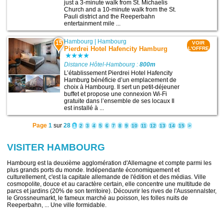
just a 3-minute walk from St. Michaelis
Church and a 10-minute walk from the St.
Pauli district and the Reeperbahn
entertainment mile ...
Hambourg
|
Hambourg
15
VOIR
Pierdrei Hotel Hafencity Hamburg
L'OFFRE
Distance Hôtel-Hambourg :
800m
L’établissement Pierdrei Hotel Hafencity
Hamburg bénéficie d’un emplacement de
choix à Hambourg. Il sert un petit-déjeuner
buffet et propose une connexion Wi-Fi
gratuite dans l’ensemble de ses locaux Il
est installé à ...
Page
1
sur
28
1
2
3
4
5
6
7
8
9
10
11
12
13
14
15
>
VISITER HAMBOURG
Hambourg est la deuxième agglomération d'Allemagne et compte parmi les
plus grands ports du monde. Indépendante économiquement et
culturellement, c'est la capitale allemande de l'édition et des médias. Ville
cosmopolite, douce et au caractère certain, elle concentre une multitude de
parcs et jardins (20% de son territoire). Découvrir les rives de l'Aussennalster,
le Grossneumarkt, le fameux marché au poisson, les folles nuits de
Reeperbahn, ... Une ville formidable.