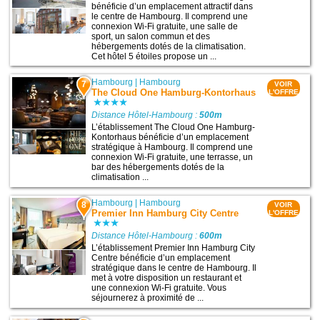
bénéficie d’un emplacement attractif dans
le centre de Hambourg. Il comprend une
connexion Wi-Fi gratuite, une salle de
sport, un salon commun et des
hébergements dotés de la climatisation.
Cet hôtel 5 étoiles propose un ...
Hambourg
|
Hambourg
7
VOIR
The Cloud One Hamburg-Kontorhaus
L'OFFRE
Distance Hôtel-Hambourg :
500m
L’établissement The Cloud One Hamburg-
Kontorhaus bénéficie d’un emplacement
stratégique à Hambourg. Il comprend une
connexion Wi-Fi gratuite, une terrasse, un
bar des hébergements dotés de la
climatisation ...
Hambourg
|
Hambourg
8
VOIR
Premier Inn Hamburg City Centre
L'OFFRE
Distance Hôtel-Hambourg :
600m
L’établissement Premier Inn Hamburg City
Centre bénéficie d’un emplacement
stratégique dans le centre de Hambourg. Il
met à votre disposition un restaurant et
une connexion Wi-Fi gratuite. Vous
séjournerez à proximité de ...