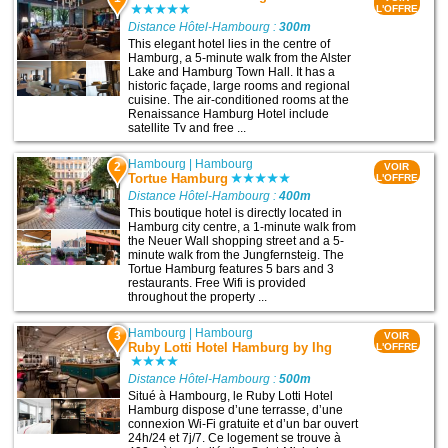
L'OFFRE
Distance Hôtel-Hambourg :
300m
This elegant hotel lies in the centre of
Hamburg, a 5-minute walk from the Alster
Lake and Hamburg Town Hall. It has a
historic façade, large rooms and regional
cuisine. The air-conditioned rooms at the
Renaissance Hamburg Hotel include
satellite Tv and free ...
Hambourg
|
Hambourg
2
VOIR
Tortue Hamburg
L'OFFRE
Distance Hôtel-Hambourg :
400m
This boutique hotel is directly located in
Hamburg city centre, a 1-minute walk from
the Neuer Wall shopping street and a 5-
minute walk from the Jungfernsteig. The
Tortue Hamburg features 5 bars and 3
restaurants. Free Wifi is provided
throughout the property ...
Hambourg
|
Hambourg
3
VOIR
Ruby Lotti Hotel Hamburg by Ihg
L'OFFRE
Distance Hôtel-Hambourg :
500m
Situé à Hambourg, le Ruby Lotti Hotel
Hamburg dispose d’une terrasse, d’une
connexion Wi-Fi gratuite et d’un bar ouvert
24h/24 et 7j/7. Ce logement se trouve à