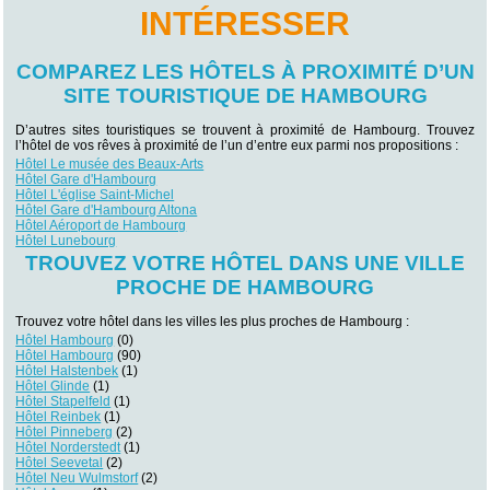
INTÉRESSER
COMPAREZ LES HÔTELS À PROXIMITÉ D’UN
SITE TOURISTIQUE DE HAMBOURG
D’autres sites touristiques se trouvent à proximité de Hambourg. Trouvez
l’hôtel de vos rêves à proximité de l’un d’entre eux parmi nos propositions :
Hôtel Le musée des Beaux-Arts
Hôtel Gare d'Hambourg
Hôtel L'église Saint-Michel
Hôtel Gare d'Hambourg Altona
Hôtel Aéroport de Hambourg
Hôtel Lunebourg
TROUVEZ VOTRE HÔTEL DANS UNE VILLE
PROCHE DE HAMBOURG
Trouvez votre hôtel dans les villes les plus proches de Hambourg :
Hôtel Hambourg
(0)
Hôtel Hambourg
(90)
Hôtel Halstenbek
(1)
Hôtel Glinde
(1)
Hôtel Stapelfeld
(1)
Hôtel Reinbek
(1)
Hôtel Pinneberg
(2)
Hôtel Norderstedt
(1)
Hôtel Seevetal
(2)
Hôtel Neu Wulmstorf
(2)