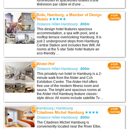
lumineuses et spacieuses dotées d'une
télévision par câble et d'une ...
Side, Hamburg, a Member of Design
12
VOIR
Hotels
L'OFFRE
Distance Hôtel-Hambourg :
800m
This design hotel features spacious
accommodation, a spa with pool, and a
rooftop terrace overlooking Hamburg. It is
just 2 underground stops from Hamburg
Central Station and includes free Wifi. All
rooms at the 5-star Side hotel feature an
eco-friendly ...
Alster-Hof
13
VOIR
L'OFFRE
Distance Hôtel-Hambourg :
800m
This privately run hotel in Hamburg is a 2-
minute walk from the Alster and Cch
Exhibition Centre. The Alster-Hof offers
free use of the modern fitness room and
sauna. The bright and spacious rooms at
the Alster-Hof Hamburg feature classic-
style décor. All rooms include satellite Tv ...
Hambourg
|
Hambourg
14
VOIR
Citadines Michel Hamburg
L'OFFRE
Distance Hôtel-Hambourg :
800m
The Citadines Michel Hamburg is
conveniently located near the River Elbe,