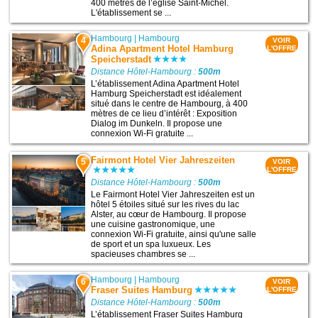
400 mètres de l’église Saint-Michel.
L'établissement se ...
Hambourg
|
Hambourg
4
VOIR
Adina Apartment Hotel Hamburg
L'OFFRE
Speicherstadt
Distance Hôtel-Hambourg :
500m
L’établissement Adina Apartment Hotel
Hamburg Speicherstadt est idéalement
situé dans le centre de Hambourg, à 400
mètres de ce lieu d’intérêt : Exposition
Dialog im Dunkeln. Il propose une
connexion Wi-Fi gratuite ...
Fairmont Hotel Vier Jahreszeiten
5
VOIR
L'OFFRE
Distance Hôtel-Hambourg :
500m
Le Fairmont Hotel Vier Jahreszeiten est un
hôtel 5 étoiles situé sur les rives du lac
Alster, au cœur de Hambourg. Il propose
une cuisine gastronomique, une
connexion Wi-Fi gratuite, ainsi qu'une salle
de sport et un spa luxueux. Les
spacieuses chambres se ...
Hambourg
|
Hambourg
6
VOIR
Fraser Suites Hamburg
L'OFFRE
Distance Hôtel-Hambourg :
500m
L’établissement Fraser Suites Hamburg