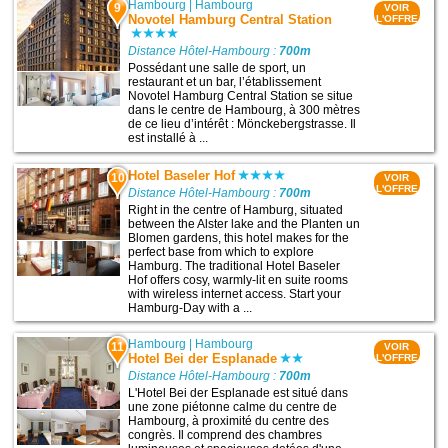
Hambourg
|
Hambourg
9
VOIR
Novotel Hamburg Central Station
L'OFFRE
Distance Hôtel-Hambourg :
700m
Possédant une salle de sport, un
restaurant et un bar, l’établissement
Novotel Hamburg Central Station se situe
dans le centre de Hambourg, à 300 mètres
de ce lieu d’intérêt : Mönckebergstrasse. Il
est installé à ...
Hotel Baseler Hof
10
VOIR
L'OFFRE
Distance Hôtel-Hambourg :
700m
Right in the centre of Hamburg, situated
between the Alster lake and the Planten un
Blomen gardens, this hotel makes for the
perfect base from which to explore
Hamburg. The traditional Hotel Baseler
Hof offers cosy, warmly-lit en suite rooms
with wireless internet access. Start your
Hamburg-Day with a ...
Hambourg
|
Hambourg
11
VOIR
Hotel Bei der Esplanade
L'OFFRE
Distance Hôtel-Hambourg :
700m
L'Hotel Bei der Esplanade est situé dans
une zone piétonne calme du centre de
Hambourg, à proximité du centre des
congrès. Il comprend des chambres