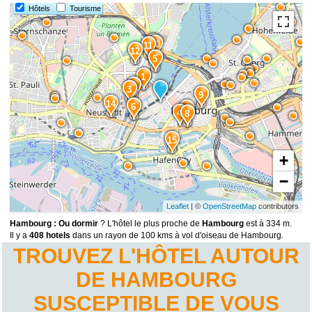
Hôtels
Tourisme
13
10
11
12
5
1
2
3
9
14
6
7
4
8
15
+
−
Leaflet
| ©
OpenStreetMap
contributors
Hambourg : Ou dormir
? L'hôtel le plus proche de
Hambourg
est à 334 m.
Il y a
408 hotels
dans un rayon de 100 kms à vol d'oiseau de Hambourg.
TROUVEZ L'HÔTEL AUTOUR
DE HAMBOURG
SUSCEPTIBLE DE VOUS