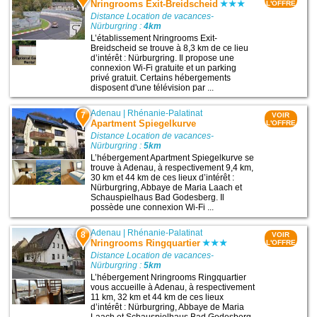
Nringrooms Exit-Breidscheid
L'OFFRE
Distance Location de vacances-
Nürburgring :
4km
L’établissement Nringrooms Exit-
Breidscheid se trouve à 8,3 km de ce lieu
d’intérêt : Nürburgring. Il propose une
connexion Wi-Fi gratuite et un parking
privé gratuit. Certains hébergements
disposent d'une télévision par ...
Adenau
|
Rhénanie-Palatinat
7
VOIR
Apartment Spiegelkurve
L'OFFRE
Distance Location de vacances-
Nürburgring :
5km
L’hébergement Apartment Spiegelkurve se
trouve à Adenau, à respectivement 9,4 km,
30 km et 44 km de ces lieux d’intérêt :
Nürburgring, Abbaye de Maria Laach et
Schauspielhaus Bad Godesberg. Il
possède une connexion Wi-Fi ...
Adenau
|
Rhénanie-Palatinat
8
VOIR
Nringrooms Ringquartier
L'OFFRE
Distance Location de vacances-
Nürburgring :
5km
L’hébergement Nringrooms Ringquartier
vous accueille à Adenau, à respectivement
11 km, 32 km et 44 km de ces lieux
d’intérêt : Nürburgring, Abbaye de Maria