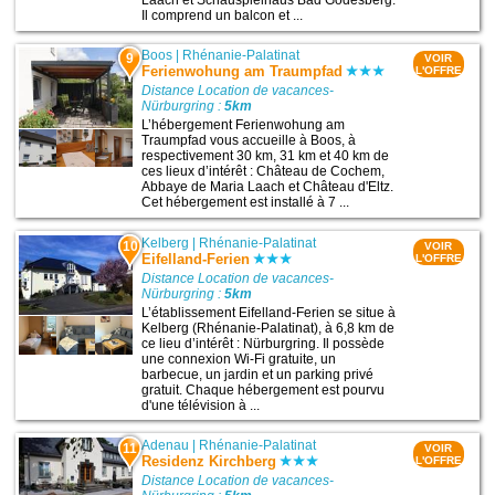
Laach et Schauspielhaus Bad Godesberg.
Il comprend un balcon et ...
Boos
|
Rhénanie-Palatinat
9
VOIR
Ferienwohung am Traumpfad
L'OFFRE
Distance Location de vacances-
Nürburgring :
5km
L’hébergement Ferienwohung am
Traumpfad vous accueille à Boos, à
respectivement 30 km, 31 km et 40 km de
ces lieux d’intérêt : Château de Cochem,
Abbaye de Maria Laach et Château d'Eltz.
Cet hébergement est installé à 7 ...
Kelberg
|
Rhénanie-Palatinat
10
VOIR
Eifelland-Ferien
L'OFFRE
Distance Location de vacances-
Nürburgring :
5km
L’établissement Eifelland-Ferien se situe à
Kelberg (Rhénanie-Palatinat), à 6,8 km de
ce lieu d’intérêt : Nürburgring. Il possède
une connexion Wi-Fi gratuite, un
barbecue, un jardin et un parking privé
gratuit. Chaque hébergement est pourvu
d'une télévision à ...
Adenau
|
Rhénanie-Palatinat
11
VOIR
Residenz Kirchberg
L'OFFRE
Distance Location de vacances-