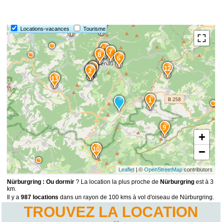
14
15
Locations-vacances
Tourisme
11
7
8
6
5
3
12
4
2
13
1
9
+
10
−
Leaflet
| ©
OpenStreetMap
contributors
Nürburgring : Ou dormir
? La location la plus proche de
Nürburgring
est à 3
km.
Il y a
987 locations
dans un rayon de 100 kms à vol d'oiseau de Nürburgring.
TROUVEZ LA LOCATION