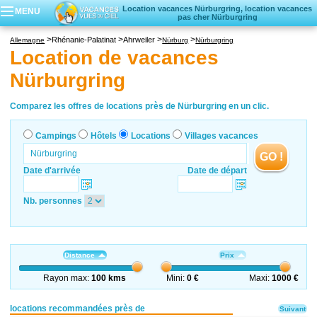
Location vacances Nürburgring, location vacances
MENU
pas cher Nürburgring
Campings
Rhénanie-Palatinat
Ahrweiler
Allemagne
Nürburg
Nürburgring
Hôtels
Location de vacances
Locations vacances
Nürburgring
Villages vacances
Comparez les offres de locations près de Nürburgring en un clic.
Campings
Hôtels
Locations
Villages vacances
GO !
Date d'arrivée
Date de départ
Nb. personnes
Distance
Prix
Rayon max:
100 kms
Mini:
0 €
Maxi:
1000 €
locations recommandées près de
Suivant