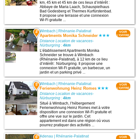
km, 45 km et 45 km de ces lieux d’intérêt :
Abbaye de Maria Laach, Schauspielhaus
Bad Godesberg et Thermes Kurfürstenbad.
Il propose une terrasse et une connexion
Wi-Fi gratuite ...
Wimbach
|
Rhénanie-Palatinat
4
VOIR
Apartments Monika Schneider
L'OFFRE
Distance Location de vacances-
Nürburgring :
4km
L’établissement Apartments Monika
Schneider se trouve à Wimbach
(Rhénanie-Palatinat), à 12 km de ce lieu
d’intérêt : Nürburgring. Il propose une
connexion Wi-Fi gratuite, un barbecue, un
jardin et un parking privé ...
Wimbach
|
Rhénanie-Palatinat
5
VOIR
Ferienwohnung Heinz Romes
L'OFFRE
Distance Location de vacances-
Nürburgring :
4km
Situé à Wimbach, l’hébergement
Ferienwohnung Heinz Romes met à votre
disposition une connexion Wi-Fi gratuite et
offre une vue sur le jardin. Cet
appartement est dans une région où vous
pourrez pratiquer des activités ...
Adenau
|
Rhénanie-Palatinat
6
VOIR