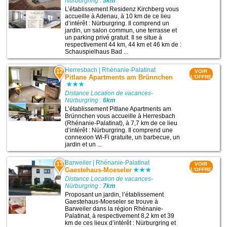
Nürburgring :
5km
L’établissement Residenz Kirchberg vous
accueille à Adenau, à 10 km de ce lieu
d’intérêt : Nürburgring. Il comprend un
jardin, un salon commun, une terrasse et
un parking privé gratuit. Il se situe à
respectivement 44 km, 44 km et 46 km de :
Schauspielhaus Bad ...
Herresbach
|
Rhénanie-Palatinat
12
VOIR
Pitlane Apartments am Brünnchen
L'OFFRE
Distance Location de vacances-
Nürburgring :
6km
L’établissement Pitlane Apartments am
Brünnchen vous accueille à Herresbach
(Rhénanie-Palatinat), à 7,7 km de ce lieu
d’intérêt : Nürburgring. Il comprend une
connexion Wi-Fi gratuite, un barbecue, un
jardin et un ...
Barweiler
|
Rhénanie-Palatinat
13
VOIR
Gaestehaus-Moeseler
L'OFFRE
Distance Location de vacances-
Nürburgring :
7km
Proposant un jardin, l’établissement
Gaestehaus-Moeseler se trouve à
Barweiler dans la région Rhénanie-
Palatinat, à respectivement 8,2 km et 39
km de ces lieux d’intérêt : Nürburgring et