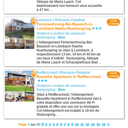
Abbaye de Maria Laach. Cet
établissement non-fumeurs vous accueille
à 47 km ...
Leimbach
|
Rhénanie-Palatinat
14
VOIR
Ferienwohnung-Bei-Bauesch-in-
L'OFFRE
Leimbach-Naehe-Nuerburgring
Distance Location de vacances-
Nürburgring :
8km
L’hébergement Ferienwohnung-Bei-
Bauesch-in-Leimbach-Naehe-
Nuerburgring se situe à Leimbach, à
respectivement 13 km, 34 km et 40 km de
ces lieux d’intérêt : Nürburgring, Abbaye
de Maria Laach et Schauspielhaus Bad ...
Reifferscheid
|
Rhénanie-Palatinat
15
VOIR
Beautiful Apartment In Reifferscheid
L'OFFRE
Distance Location de vacances-
Nürburgring :
9km
Situé à Reifferscheid, l’hébergement
Beautiful Apartment In Reifferscheid met à
votre disposition une connexion Wi-Fi
gratuite et offre une vue sur la montagne.
Cet hébergement est installé à 18 km de :
Nürburgring ...
Page
1
sur
66
1
2
3
4
5
6
7
8
9
10
11
12
13
14
15
>