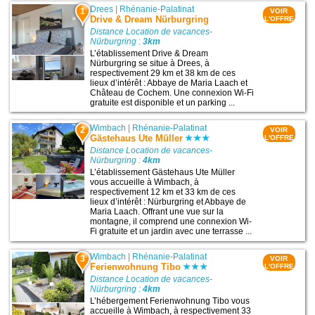
Drees
|
Rhénanie-Palatinat
1
VOIR
Drive & Dream Nürburgring
L'OFFRE
Distance Location de vacances-
Nürburgring :
3km
L’établissement Drive & Dream
Nürburgring se situe à Drees, à
respectivement 29 km et 38 km de ces
lieux d’intérêt : Abbaye de Maria Laach et
Château de Cochem. Une connexion Wi-Fi
gratuite est disponible et un parking ...
Wimbach
|
Rhénanie-Palatinat
2
VOIR
Gästehaus Ute Müller
L'OFFRE
Distance Location de vacances-
Nürburgring :
4km
L’établissement Gästehaus Ute Müller
vous accueille à Wimbach, à
respectivement 12 km et 33 km de ces
lieux d’intérêt : Nürburgring et Abbaye de
Maria Laach. Offrant une vue sur la
montagne, il comprend une connexion Wi-
Fi gratuite et un jardin avec une terrasse ...
Wimbach
|
Rhénanie-Palatinat
3
VOIR
Ferienwohnung Tibo
L'OFFRE
Distance Location de vacances-
Nürburgring :
4km
L’hébergement Ferienwohnung Tibo vous
accueille à Wimbach, à respectivement 33