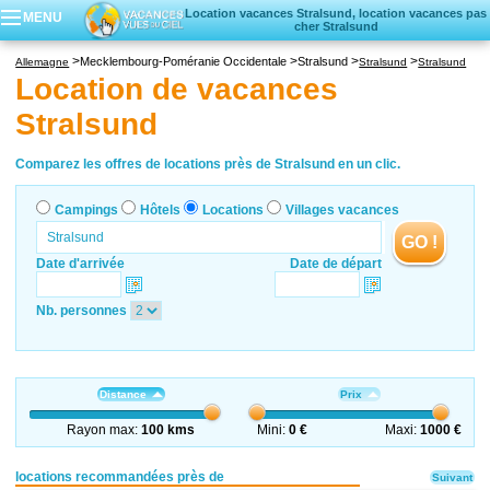
Location vacances Stralsund, location vacances pas
MENU
cher Stralsund
Campings
Mecklembourg-Poméranie Occidentale
Stralsund
Allemagne
Stralsund
Stralsund
Hôtels
Location de vacances
Locations vacances
Stralsund
Villages vacances
Comparez les offres de locations près de Stralsund en un clic.
Campings
Hôtels
Locations
Villages vacances
GO !
Date d'arrivée
Date de départ
Nb. personnes
Distance
Prix
Rayon max:
100 kms
Mini:
0 €
Maxi:
1000 €
locations recommandées près de
Suivant