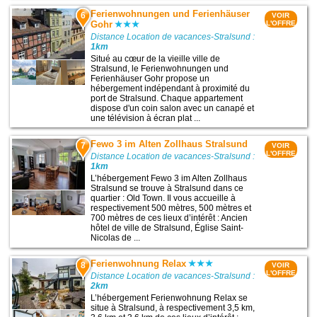
Ferienwohnungen und Ferienhäuser
6
VOIR
Gohr
L'OFFRE
Distance Location de vacances-Stralsund :
1km
Situé au cœur de la vieille ville de
Stralsund, le Ferienwohnungen und
Ferienhäuser Gohr propose un
hébergement indépendant à proximité du
port de Stralsund. Chaque appartement
dispose d'un coin salon avec un canapé et
une télévision à écran plat ...
Fewo 3 im Alten Zollhaus Stralsund
7
VOIR
L'OFFRE
Distance Location de vacances-Stralsund :
1km
L’hébergement Fewo 3 im Alten Zollhaus
Stralsund se trouve à Stralsund dans ce
quartier : Old Town. Il vous accueille à
respectivement 500 mètres, 500 mètres et
700 mètres de ces lieux d’intérêt : Ancien
hôtel de ville de Stralsund, Église Saint-
Nicolas de ...
Ferienwohnung Relax
8
VOIR
L'OFFRE
Distance Location de vacances-Stralsund :
2km
L’hébergement Ferienwohnung Relax se
situe à Stralsund, à respectivement 3,5 km,