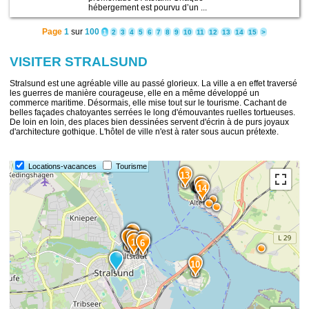
hébergement est pourvu d’un ...
Page
1
sur
100
1
2
3
4
5
6
7
8
9
10
11
12
13
14
15
>
VISITER STRALSUND
Stralsund est une agréable ville au passé glorieux. La ville a en effet traversé
les guerres de manière courageuse, elle en a même développé un
commerce maritime. Désormais, elle mise tout sur le tourisme. Cachant de
belles façades chatoyantes serrées le long d'émouvantes ruelles tortueuses.
De loin en loin, des places bien dessinées servent d'écrin à de purs joyaux
d'architecture gothique. L'hôtel de ville n'est à rater sous aucun prétexte.
12
Locations-vacances
Tourisme
13
15
14
5
3
2
4
7
1
6
10