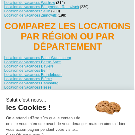
Location de vacances Wustrow
(314)
Location de vacances Börgerende-Rethwisch
(239)
Location de vacances Sellin
(200)
Location de vacances Zinnowitz
(198)
COMPAREZ LES LOCATIONS
PAR RÉGION OU PAR
DÉPARTEMENT
Location de vacances Bade-Wurtemberg
Location de vacances Basse-Saxe
Location de vacances Bavière
Location de vacances Berlin
Location de vacances Brandebourg
Location de vacances Brême
Location de vacances Hambourg
Location de vacances Hesse
Location de vacances Mecklembourg-Poméranie
Location de vacances Rhénanie du Nord-Westphalie
Salut c'est nous...
Location de vacances Rhénanie-Palatinat
Location de vacances Sarre
les Cookies !
Location de vacances Saxe
Location de vacances Saxe-Anhalt
Location de vacances Schleswig-Holstein
On a attendu d'être sûrs que le contenu de
Location de vacances Thuringe
ce site vous intéresse avant de vous déranger, mais on aimerait bien
vous accompagner pendant votre visite...
Qui sommes nous ?
|
Contactez-nous
|
Nos partenaires