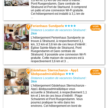
3,6 km et 3,6 km de ces lieux d’intérêt :
Pont Ruegendamm, Gare centrale de
Stralsund et Port de Starlsund. Il comprend
un patio et une connexion Wi-Fi gratuite.
Cet hébergement est installé à 3,1 km de
...
Ferienhaus Sundperle
9
VOIR
L'OFFRE
Distance Location de vacances-Stralsund :
2km
L’hébergement Ferienhaus Sundperle se
trouve à Stralsund, à respectivement 3,1
km, 3,5 km et 3,6 km de ces lieux d’intérêt :
Église Sainte-Marie de Stralsund, Pont
Ruegendamm et Gare centrale de
Stralsund. Il possède une connexion Wi-Fi
gratuite. Cette maison de vacances est à
respectivement 3,6 km et 3 ...
Gästehaus Sternschanze - App1
10
VOIR
&bdquoadmiral&ldquo
L'OFFRE
Distance Location de vacances-Stralsund :
3km
L’hébergement Gästehaus Sternschanze -
App1 &bdquoadmiral&ldquo vous
accueille à Stralsund, à respectivement 1,1
km et 1 km de ces lieux d’intérêt : Plage
Schwämmi et Pont Ruegendamm. Vous
pourrez pratiquer le vélo dans les
environs. Cet hébergement en bord de