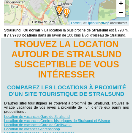
+
9
8
−
11
Leaflet
| ©
OpenStreetMap
contributors
Stralsund : Ou dormir
? La location la plus proche de
Stralsund
est à 798 m.
Il y a
9783 locations
dans un rayon de 100 kms à vol d'oiseau de Stralsund.
TROUVEZ LA LOCATION
AUTOUR DE STRALSUND
SUSCEPTIBLE DE VOUS
INTÉRESSER
COMPAREZ LES LOCATIONS À PROXIMITÉ
D’UN SITE TOURISTIQUE DE STRALSUND
D’autres sites touristiques se trouvent à proximité de Stralsund. Trouvez le
village vacances de vos rêves à proximité de l’un d’entre eux parmi nos
propositions :
Location de vacances Gare de Stralsund
Location de vacances Centres historiques de Stralsund et Wismar
Location de vacances Gare de Greifswald
Location de vacances Ahrenshoop