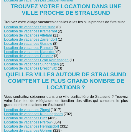
Location de vacances Les Stubbenkammer
TROUVEZ VOTRE LOCATION DANS UNE
VILLE PROCHE DE STRALSUND
Trouvez votre village vacances dans les villes les plus proches de Stralsund :
Location de vacances Stralsund
(0)
Location de vacances Kramerhof
(2)
Location de vacances Altefähr
(21)
Location de vacances Zarrendorf
(1)
Location de vacances Gustow
(8)
Location de vacances Rambin
(3)
Location de vacances Klausdorf
(9)
Location de vacances Poseritz
(3)
Location de vacances Groß Kordshagen
(1)
Location de vacances Sundhagen
(2)
Location de vacances Dreschvitz
(3)
QUELLES VILLES AUTOUR DE STRALSUND
COMPTENT LE PLUS GRAND NOMBRE DE
LOCATIONS ?
Vous souhaitez séjourner dans une ville particulière de Stralsund ? Trouvez
votre futur lieu de villégiature en fonction des villes qui comptent le plus
grand nombre locations en Stralsund !
Location de vacances Zingst
(1017)
Location de vacances Kühlungsborn
(702)
Location de vacances Binz
(486)
Location de vacances Prerow
(354)
Location de vacances Heringsdorf
(331)
Location de vacances Göhren
(329)