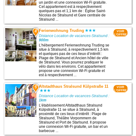
un jardin et une connexion Wi-Fi gratuite.
Cet appartement est à respectivement
quelques pas et 1,1 km de : Église Saint-
Nicolas de Stralsund et Gare centrale de
Stralsund ...
Ferienwohnung Truding
4
VOIR
L'OFFRE
Distance Location de vacances-Stralsund :
900m
L’hébergement Ferienwohnung Truding se
situe à Stralsund, à respectivement 1,5 km
et quelques pas de ces lieux d’intérêt :
Plage de Stralsund et Ancien hôtel de ville
de Stralsund. Vous pourrez pratiquer le
vélo dans les environs. Cet appartement
propose une connexion Wi-Fi gratuite et
est à respectivement ...
Altstadthaus Stralsund Külpstraße 11
5
VOIR
L'OFFRE
Distance Location de vacances-Stralsund :
1km
L’établissement Altstadthaus Stralsund
Külpstraße 11 se situe à Stralsund, à
proximité de ces lieux d’intérêt : Plage de
Stralsund, Théâtre Vorpommern de
Stralsund et Port de Starlsund. Il propose
une connexion Wi-Fi gratuite, un bar et un
barbecue ...