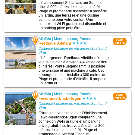
L’établissement Schlaffass am Sund se
situe à 900 mètres de ce lieu d’intérêt :
Plage et promenade d’Altefähr. Il possède
un jardin, une terrasse et une cuisine
commune pour votre confort. Une
connexion Wi-Fi gratuite est disponible et
un parking privé peut être ...
Altefähr
|
Mecklembourg-Poméranie
14
VOIR
Reethaus Altefähr
L'OFFRE
Distance Location de vacances-Stralsund :
4km
L’hébergement Reethaus Altefähr offre une
vue sur la mer, à environ 4,4 km de ce lieu
d’intérêt : Pont Ruegendamm. Il possède
une terrasse et une machine à café. Cet
hébergement est installé à 300 mètres de :
Plage et promenade d’Altefähr. Il propose
un jardin et ...
Altefähr
|
Mecklembourg-Poméranie
15
VOIR
Fewo-meerblick-Rügen
L'OFFRE
Distance Location de vacances-Stralsund :
4km
Offrant une vue sur la mer, l’établissement
Fewo-meerblick-Rügen comprend une
connexion Wi-Fi gratuite et un parking
privé gratuit. Il se trouve à Altefähr, à 300
mètres de ce lieu d’intérêt : Plage et
promenade d’Altefähr. Chaque