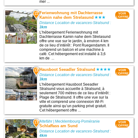
mer ...
Ferienwohnung mit Dachterrasse
11
VOIR
Kamin nahe dem Strelasund
L'OFFRE
Distance Location de vacances-Stralsund :
3km
L’hébergement Ferienwohnung mit
Dachterrasse Kamin nahe dem Strelasund
offre une vue sur le jardin, à environ 4 km
de ce lieu d’intérêt : Pont Ruegendamm. Il
comprend un balcon et une machine à
café. Cet hébergement est installé à 3,6
km de ...
Hausboot Seeadler Stralsund
12
VOIR
L'OFFRE
Distance Location de vacances-Stralsund :
3km
L’hébergement Hausboot Seeadler
Stralsund vous accueille à Stralsund, à
seulement 700 mètres de ce lieu d’intérêt :
Plage de Stralsund. Il offre une vue sur la
ville et comprend une connexion Wi-Fi
gratuite ainsi qu’un parking privé gratuit.
Cet hébergement offre ...
Altefähr
|
Mecklembourg-Poméranie
13
VOIR
Schlaffass am Sund
L'OFFRE
Distance Location de vacances-Stralsund :
4km