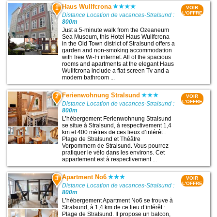
Haus Wullfcrona
1
VOIR
L'OFFRE
Distance Location de vacances-Stralsund :
800m
Just a 5-minute walk from the Ozeaneum
Sea Museum, this Hotel Haus Wullfcrona
in the Old Town district of Stralsund offers a
garden and non-smoking accommodation
with free Wi-Fi internet. All of the spacious
rooms and apartments at the elegant Haus
Wullfcrona include a flat-screen Tv and a
modern bathroom ...
Ferienwohnung Stralsund
2
VOIR
L'OFFRE
Distance Location de vacances-Stralsund :
800m
L’hébergement Ferienwohnung Stralsund
se situe à Stralsund, à respectivement 1,4
km et 400 mètres de ces lieux d’intérêt :
Plage de Stralsund et Théâtre
Vorpommern de Stralsund. Vous pourrez
pratiquer le vélo dans les environs. Cet
appartement est à respectivement ...
Apartment No6
3
VOIR
L'OFFRE
Distance Location de vacances-Stralsund :
800m
L’hébergement Apartment No6 se trouve à
Stralsund, à 1,4 km de ce lieu d’intérêt :
Plage de Stralsund. Il propose un balcon,