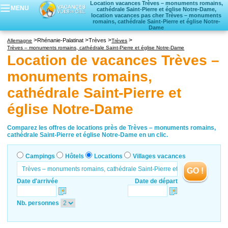
Location vacances Trèves – monuments romains,
MENU
cathédrale Saint-Pierre et église Notre-Dame,
location vacances pas cher Trèves – monuments
romains, cathédrale Saint-Pierre et église Notre-
Dame
Campings
Rhénanie-Palatinat
Trèves
Allemagne
Trèves
Hôtels
Trèves – monuments romains, cathédrale Saint-Pierre et église Notre-Dame
Location de vacances Trèves –
Locations vacances
Villages vacances
monuments romains,
cathédrale Saint-Pierre et
église Notre-Dame
Comparez les offres de locations près de Trèves – monuments romains,
cathédrale Saint-Pierre et église Notre-Dame en un clic.
Campings
Hôtels
Locations
Villages vacances
GO !
Date d'arrivée
Date de départ
Nb. personnes