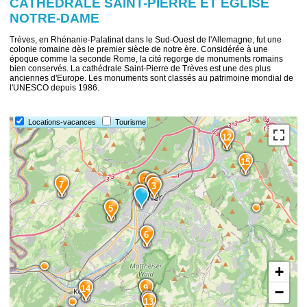
CATHÉDRALE SAINT-PIERRE ET ÉGLISE
NOTRE-DAME
Trèves, en Rhénanie-Palatinat dans le Sud-Ouest de l'Allemagne, fut une
colonie romaine dès le premier siècle de notre ère. Considérée à une
époque comme la seconde Rome, la cité regorge de monuments romains
bien conservés. La cathédrale Saint-Pierre de Trèves est une des plus
anciennes d'Europe. Les monuments sont classés au patrimoine mondial de
l'UNESCO depuis 1986.
10
8
Locations-vacances
Tourisme
12
15
2
4
7
3
1
5
6
+
9
14
−
11
13