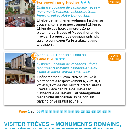
Ferienwohnung Fischer
L'OFFRE
Distance Location de vacances-Trèves –
monuments romains, cathédrale Saint-
Pierre et église Notre-Dame :
8km
L’hébergement Ferienwohnung Fischer se
trouve à Konz, à respectivement 11 km et
11 km de ces lieux d’intérêt : Zone
piétonne de Trèves et Musée rhénan de
Trèves. Il propose des équipements tels
qu’une connexion Wi-Fi gratuite et une
télévision ...
Mertesdorf
|
Rhénanie-Palatinat
15
VOIR
Fewo1926
L'OFFRE
Distance Location de vacances-Trèves –
monuments romains, cathédrale Saint-
Pierre et église Notre-Dame :
8km
L’hébergement Fewo1926 se trouve à
Mertesdorf, à respectivement 6,6 km, 8,8
km et 9,3 km de ces lieux d’intérêt : Arena
Trèves, Gare centrale de Trèves et
Cathédrale de Trèves. Cet hébergement
met à votre disposition un balcon, un
parking privé gratuit et une ...
Page
1
sur
58
1
2
3
4
5
6
7
8
9
10
11
12
13
14
15
>
VISITER TRÈVES – MONUMENTS ROMAINS,