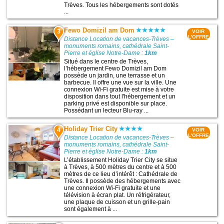
Trèves. Tous les hébergements sont dotés
...
Fewo Domizil am Dom
3
VOIR
L'OFFRE
Distance Location de vacances-Trèves –
monuments romains, cathédrale Saint-
Pierre et église Notre-Dame :
1km
Situé dans le centre de Trèves,
l’hébergement Fewo Domizil am Dom
possède un jardin, une terrasse et un
barbecue. Il offre une vue sur la ville. Une
connexion Wi-Fi gratuite est mise à votre
disposition dans tout l'hébergement et un
parking privé est disponible sur place.
Possédant un lecteur Blu-ray ...
Holiday Trier City
4
VOIR
L'OFFRE
Distance Location de vacances-Trèves –
monuments romains, cathédrale Saint-
Pierre et église Notre-Dame :
1km
L’établissement Holiday Trier City se situe
à Trèves, à 500 mètres du centre et à 500
mètres de ce lieu d’intérêt : Cathédrale de
Trèves. Il possède des hébergements avec
une connexion Wi-Fi gratuite et une
télévision à écran plat. Un réfrigérateur,
une plaque de cuisson et un grille-pain
sont également à ...