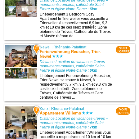
Distance Location de vacances-Trèves –
monuments romains, cathédrale Saint-
Pierre et église Notre-Dame :
6km
L’hébergement 3 Bedroom Cozy
Apartment In Trierweiler vous accueille à
Trierweiler, à respectivement 8,9 km, 9,3
km et 10 km de ces lieux d’intérêt : Zone
piétonne de Trèves, Cathédrale de Trèves
et Musée rhénan de ...
Newel
|
Rhénanie-Palatinat
8
VOIR
Ferienwohnung Reuscher, Trier-
L'OFFRE
Newel
Distance Location de vacances-Trèves –
monuments romains, cathédrale Saint-
Pierre et église Notre-Dame :
6km
L’hébergement Ferienwohnung Reuscher,
Trier-Newel se trouve à Newel, à
respectivement 8,7 km, 9,1 km et 9,3 km de
ces lieux d’intérêt : Zone piétonne de
Trèves, Cathédrale de Trèves et Gare
centrale de Trèves ...
Konz
|
Rhénanie-Palatinat
9
VOIR
Appartement Willems
L'OFFRE
Distance Location de vacances-Trèves –
monuments romains, cathédrale Saint-
Pierre et église Notre-Dame :
7km
L’hébergement Appartement Willems vous
accueille à respectivement 10 km et 10 km