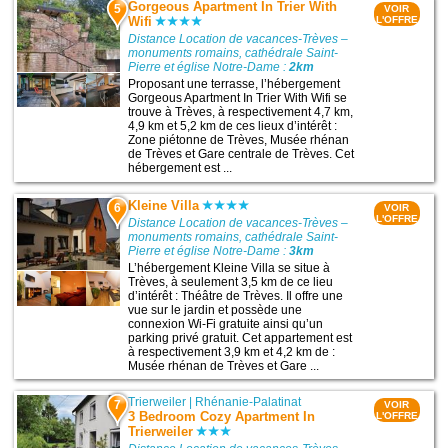
Gorgeous Apartment In Trier With
5
VOIR
Wifi
L'OFFRE
Distance Location de vacances-Trèves –
monuments romains, cathédrale Saint-
Pierre et église Notre-Dame :
2km
Proposant une terrasse, l’hébergement
Gorgeous Apartment In Trier With Wifi se
trouve à Trèves, à respectivement 4,7 km,
4,9 km et 5,2 km de ces lieux d’intérêt :
Zone piétonne de Trèves, Musée rhénan
de Trèves et Gare centrale de Trèves. Cet
hébergement est ...
Kleine Villa
6
VOIR
L'OFFRE
Distance Location de vacances-Trèves –
monuments romains, cathédrale Saint-
Pierre et église Notre-Dame :
3km
L’hébergement Kleine Villa se situe à
Trèves, à seulement 3,5 km de ce lieu
d’intérêt : Théâtre de Trèves. Il offre une
vue sur le jardin et possède une
connexion Wi-Fi gratuite ainsi qu’un
parking privé gratuit. Cet appartement est
à respectivement 3,9 km et 4,2 km de :
Musée rhénan de Trèves et Gare ...
Trierweiler
|
Rhénanie-Palatinat
7
VOIR
3 Bedroom Cozy Apartment In
L'OFFRE
Trierweiler