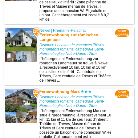
de ces lieux d’intérêt : Zone piétonne de
Trèves et Musée rhénan de Trèves. Il
propose une connexion Wi-Fi gratuite et
un bar. Cet hébergement est installé à 8,7
km de ...
Newel
|
Rhénanie-Palatinat
10
VOIR
Ferienwohnung zur römischen
L'OFFRE
Langmauer
Distance Location de vacances-Trèves –
monuments romains, cathédrale Saint-
Pierre et église Notre-Dame :
7km
L’hébergement Ferienwohnung zur
römischen Langmauer se trouve à Newel,
à respectivement 10 km, 10 km et 10 km
de ces lieux d’intérêt : Cathédrale de
Trèves, Gare centrale de Trèves et Théâtre
de Trèves ...
Ferienwohnung Marx
11
VOIR
L'OFFRE
Distance Location de vacances-Trèves –
monuments romains, cathédrale Saint-
Pierre et église Notre-Dame :
7km
L’hébergement Ferienwohnung Marx se
situe à Niedermennig, à respectivement 10
km, 11 km et 11 km de ces lieux d’intérêt :
Théâtre de Trèves, Musée rhénan de
Trèves et Gare centrale de Trèves. Il
possède un balcon et une connexion Wi-Fi
gratuite. Cet appartement est à