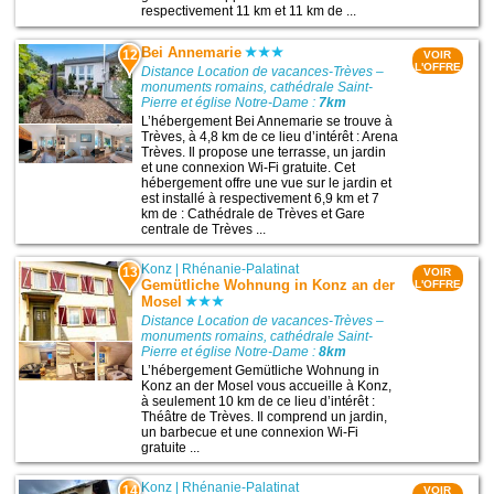
respectivement 11 km et 11 km de ...
Bei Annemarie
12
VOIR
L'OFFRE
Distance Location de vacances-Trèves –
monuments romains, cathédrale Saint-
Pierre et église Notre-Dame :
7km
L’hébergement Bei Annemarie se trouve à
Trèves, à 4,8 km de ce lieu d’intérêt : Arena
Trèves. Il propose une terrasse, un jardin
et une connexion Wi-Fi gratuite. Cet
hébergement offre une vue sur le jardin et
est installé à respectivement 6,9 km et 7
km de : Cathédrale de Trèves et Gare
centrale de Trèves ...
Konz
|
Rhénanie-Palatinat
13
VOIR
Gemütliche Wohnung in Konz an der
L'OFFRE
Mosel
Distance Location de vacances-Trèves –
monuments romains, cathédrale Saint-
Pierre et église Notre-Dame :
8km
L’hébergement Gemütliche Wohnung in
Konz an der Mosel vous accueille à Konz,
à seulement 10 km de ce lieu d’intérêt :
Théâtre de Trèves. Il comprend un jardin,
un barbecue et une connexion Wi-Fi
gratuite ...
Konz
|
Rhénanie-Palatinat
14
VOIR