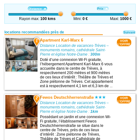
Distance
Prix
Rayon max:
100 kms
Mini:
0 €
Maxi:
1000 €
locations recommandées près de
Suivant
Apartment Karl-Marx 6
1
VOIR
L'OFFRE
Distance Location de vacances-Trèves –
monuments romains, cathédrale Saint-
Pierre et église Notre-Dame :
300m
Doté d’une connexion Wi-Fi gratuite,
l’hébergement Apartment Karl-Marx 6 vous
accueille dans le centre de Trèves, à
respectivement 200 mètres et 900 mètres
de ces lieux d’intérêt : Théâtre de Trèves et
Zone piétonne de Trèves. Cet appartement
est à respectivement 4,1 km et 6,3 km de ...
Fewos Deutschherrenstraße
2
VOIR
L'OFFRE
Distance Location de vacances-Trèves –
monuments romains, cathédrale Saint-
Pierre et église Notre-Dame :
1km
Possédant un jardin et une connexion Wi-
Fi gratuite, l’établissement Fewos
Deutschherrenstraße se situe dans le
centre de Trèves, près de ces lieux
d’intérêt : Zone piétonne de Trèves,
Théâtre de Trèves et Cathédrale de