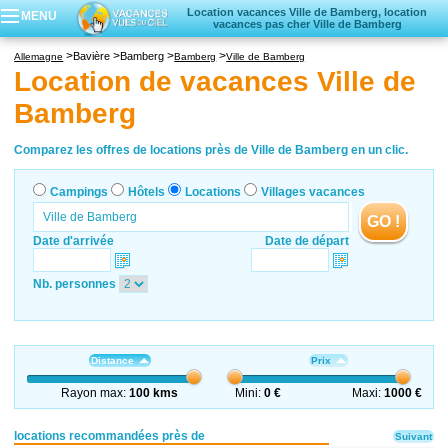
Location vacances Ville de Bamberg, location
MENU
vacances pas cher Ville de Bamberg
Campings
Bavière
Bamberg
Allemagne
Bamberg
Ville de Bamberg
Hôtels
Location de vacances Ville de
Locations vacances
Bamberg
Villages vacances
Comparez les offres de locations près de Ville de Bamberg en un clic.
Campings
Hôtels
Locations
Villages vacances
GO !
Date d'arrivée
Date de départ
Nb. personnes
Distance
Prix
Rayon max:
100 kms
Mini:
0 €
Maxi:
1000 €
locations recommandées près de
Suivant