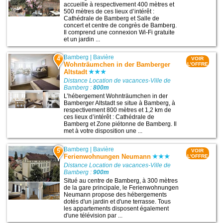
accueille à respectivement 400 mètres et
500 mètres de ces lieux d’intérêt :
Cathédrale de Bamberg et Salle de
concert et centre de congrès de Bamberg.
Il comprend une connexion Wi-Fi gratuite
et un jardin ...
Bamberg
|
Bavière
4
VOIR
Wohnträumchen in der Bamberger
L'OFFRE
Altstadt
Distance Location de vacances-Ville de
Bamberg :
800m
L’hébergement Wohnträumchen in der
Bamberger Altstadt se situe à Bamberg, à
respectivement 800 mètres et 1,2 km de
ces lieux d’intérêt : Cathédrale de
Bamberg et Zone piétonne de Bamberg. Il
met à votre disposition une ...
Bamberg
|
Bavière
5
VOIR
Ferienwohnungen Neumann
L'OFFRE
Distance Location de vacances-Ville de
Bamberg :
900m
Situé au centre de Bamberg, à 300 mètres
de la gare principale, le Ferienwohnungen
Neumann propose des hébergements
dotés d'un jardin et d'une terrasse. Tous
les appartements disposent également
d'une télévision par ...