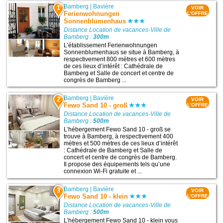
Bamberg
|
Bavière
1
VOIR
Ferienwohnungen
L'OFFRE
Sonnenblumenhaus
Distance Location de vacances-Ville de
Bamberg :
300m
L’établissement Ferienwohnungen
Sonnenblumenhaus se situe à Bamberg, à
respectivement 800 mètres et 600 mètres
de ces lieux d’intérêt : Cathédrale de
Bamberg et Salle de concert et centre de
congrès de Bamberg ...
Bamberg
|
Bavière
2
VOIR
Fewo Sand 10 - groß
L'OFFRE
Distance Location de vacances-Ville de
Bamberg :
500m
L’hébergement Fewo Sand 10 - groß se
trouve à Bamberg, à respectivement 400
mètres et 500 mètres de ces lieux d’intérêt
: Cathédrale de Bamberg et Salle de
concert et centre de congrès de Bamberg.
Il propose des équipements tels qu’une
connexion Wi-Fi gratuite et ...
Bamberg
|
Bavière
3
VOIR
Fewo Sand 10 - klein
L'OFFRE
Distance Location de vacances-Ville de
Bamberg :
500m
L’hébergement Fewo Sand 10 - klein vous