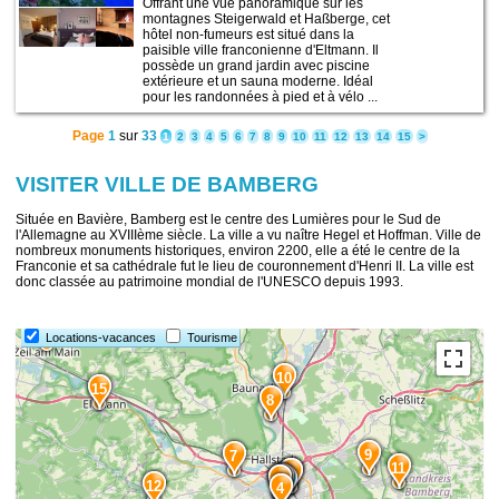
Offrant une vue panoramique sur les
montagnes Steigerwald et Haßberge, cet
hôtel non-fumeurs est situé dans la
paisible ville franconienne d'Eltmann. Il
possède un grand jardin avec piscine
extérieure et un sauna moderne. Idéal
pour les randonnées à pied et à vélo ...
Page
1
sur
33
1
2
3
4
5
6
7
8
9
10
11
12
13
14
15
>
VISITER VILLE DE BAMBERG
Située en Bavière, Bamberg est le centre des Lumières pour le Sud de
l'Allemagne au XVIIIème siècle. La ville a vu naître Hegel et Hoffman. Ville de
nombreux monuments historiques, environ 2200, elle a été le centre de la
Franconie et sa cathédrale fut le lieu de couronnement d'Henri II. La ville est
donc classée au patrimoine mondial de l'UNESCO depuis 1993.
14
Locations-vacances
Tourisme
10
15
8
9
7
11
6
5
1
3
2
12
4