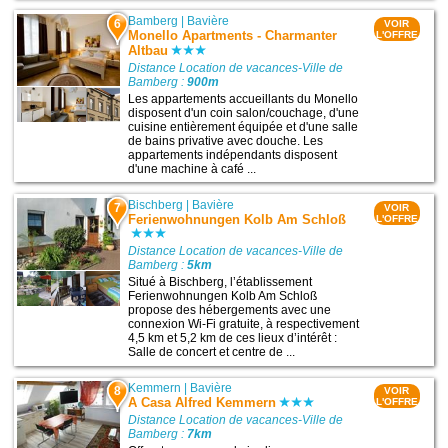
Bamberg
|
Bavière
6
VOIR
Monello Apartments - Charmanter
L'OFFRE
Altbau
Distance Location de vacances-Ville de
Bamberg :
900m
Les appartements accueillants du Monello
disposent d'un coin salon/couchage, d'une
cuisine entièrement équipée et d'une salle
de bains privative avec douche. Les
appartements indépendants disposent
d'une machine à café ...
Bischberg
|
Bavière
7
VOIR
Ferienwohnungen Kolb Am Schloß
L'OFFRE
Distance Location de vacances-Ville de
Bamberg :
5km
Situé à Bischberg, l’établissement
Ferienwohnungen Kolb Am Schloß
propose des hébergements avec une
connexion Wi-Fi gratuite, à respectivement
4,5 km et 5,2 km de ces lieux d’intérêt :
Salle de concert et centre de ...
Kemmern
|
Bavière
8
VOIR
A Casa Alfred Kemmern
L'OFFRE
Distance Location de vacances-Ville de
Bamberg :
7km