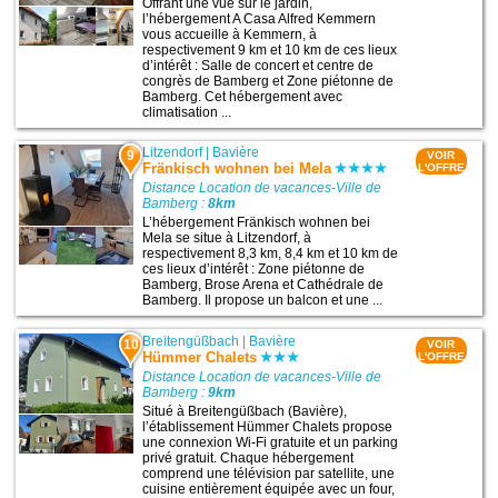
Offrant une vue sur le jardin,
l’hébergement A Casa Alfred Kemmern
vous accueille à Kemmern, à
respectivement 9 km et 10 km de ces lieux
d’intérêt : Salle de concert et centre de
congrès de Bamberg et Zone piétonne de
Bamberg. Cet hébergement avec
climatisation ...
Litzendorf
|
Bavière
9
VOIR
Fränkisch wohnen bei Mela
L'OFFRE
Distance Location de vacances-Ville de
Bamberg :
8km
L’hébergement Fränkisch wohnen bei
Mela se situe à Litzendorf, à
respectivement 8,3 km, 8,4 km et 10 km de
ces lieux d’intérêt : Zone piétonne de
Bamberg, Brose Arena et Cathédrale de
Bamberg. Il propose un balcon et une ...
Breitengüßbach
|
Bavière
10
VOIR
Hümmer Chalets
L'OFFRE
Distance Location de vacances-Ville de
Bamberg :
9km
Situé à Breitengüßbach (Bavière),
l’établissement Hümmer Chalets propose
une connexion Wi-Fi gratuite et un parking
privé gratuit. Chaque hébergement
comprend une télévision par satellite, une
cuisine entièrement équipée avec un four,