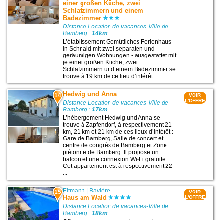
einer großen Küche, zwei
Schlafzimmern und einem
Badezimmer
Distance Location de vacances-Ville de
Bamberg :
14km
L’établissement Gemütliches Ferienhaus
in Schnaid mit zwei separaten und
geräumigen Wohnungen - ausgestattet mit
je einer großen Küche, zwei
Schlafzimmern und einem Badezimmer se
trouve à 19 km de ce lieu d’intérêt ...
Hedwig und Anna
14
VOIR
L'OFFRE
Distance Location de vacances-Ville de
Bamberg :
17km
L’hébergement Hedwig und Anna se
trouve à Zapfendorf, à respectivement 21
km, 21 km et 21 km de ces lieux d’intérêt :
Gare de Bamberg, Salle de concert et
centre de congrès de Bamberg et Zone
piétonne de Bamberg. Il propose un
balcon et une connexion Wi-Fi gratuite.
Cet appartement est à respectivement 22
...
Eltmann
|
Bavière
15
VOIR
Haus am Wald
L'OFFRE
Distance Location de vacances-Ville de
Bamberg :
18km