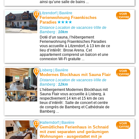
ainsi qu’une salle de bains ...
Litzendorf
|
Bavière
11
VOIR
Ferienwohnung Fraenkisches
L'OFFRE
Paradies
Distance Location de vacances-Ville de
Bamberg :
10km
Doté d’un sauna, l’hébergement
Ferienwohnung Fraenkisches Paradies
vous accueille à Litzendorf, à 13 km de ce
lieu d’intérêt : Brose Arena. Cet
appartement comprend un balcon et une
connexion Wi-Fi gratuite ...
Lisberg
|
Bavière
12
VOIR
Modernes Blockhaus mit Sauna Flair
L'OFFRE
Distance Location de vacances-Ville de
Bamberg :
12km
L’hébergement Modernes Blockhaus mit
Sauna Flair vous accueille à Lisberg, à
respectivement 14 km et 15 km de ces
lieux d’intérêt : Salle de concert et centre
de congrès de Bamberg et Cathédrale de
Bamberg ...
Hallerndorf
|
Bavière
13
VOIR
Gemütliches Ferienhaus in Schnaid
L'OFFRE
mit zwei separaten und geräumigen
Wohnungen - ausgestattet mit je