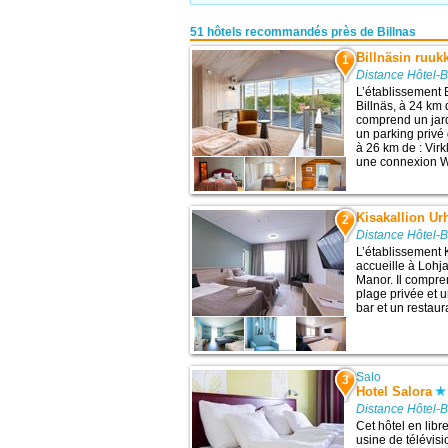
51 hôtels recommandés près de Billnas
Billnäsin ruuk
1
Distance Hôtel-B
L’établissement B
Billnäs, à 24 km d
comprend un jard
un parking privé g
à 26 km de : Vir
une connexion Wi-
Kisakallion Ur
2
Distance Hôtel-B
L’établissement 
accueille à Lohja
Manor. Il compren
plage privée et u
bar et un restaura
Salo
3
Hotel Salora
Distance Hôtel-B
Cet hôtel en libr
usine de télévisi