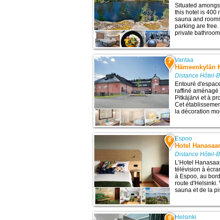
Situated amongs
this hotel is 400
sauna and rooms 
parking are free
private bathroom 
Vantaa
7
Hämeenkylän 
Distance Hôtel-B
Entouré d'espace
raffiné aménagé 
Pitkäjärvi et à p
Cet établisseme
la décoration mo
Espoo
8
Hotel Hanasaar
Distance Hôtel-B
L’Hotel Hanasaa
télévision à écra
à Espoo, au bord
route d'Helsinki.
sauna et de la pi
Helsinki
9