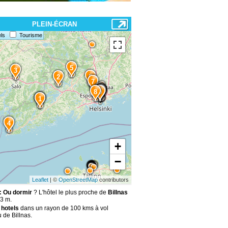
PLEIN-ÉCRAN
ls
Tourisme
5
3
6
2
7
13
12
11
15
14
10
8
9
1
4
+
−
Leaflet
| ©
OpenStreetMap
contributors
 : Ou dormir
? L'hôtel le plus proche de
Billnas
13 m.
 hotels
dans un rayon de 100 kms à vol
 de Billnas.