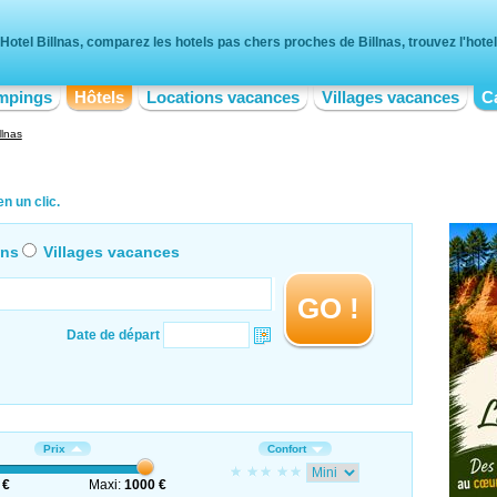
Hotel Billnas, comparez les hotels pas chers proches de Billnas, trouvez l'hotel
mpings
Hôtels
Locations vacances
Villages vacances
C
llnas
n un clic.
ons
Villages vacances
GO !
Date de départ
Prix
Confort
 €
Maxi:
1000 €