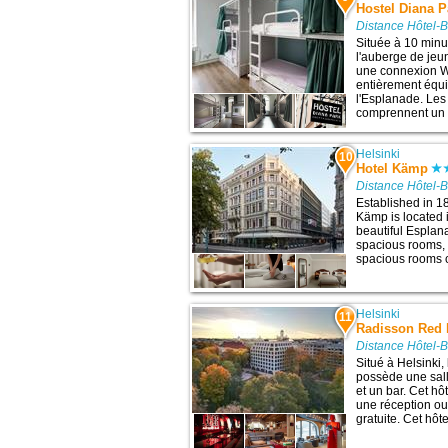
Hostel Diana P
Distance Hôtel-B
Située à 10 minut
l'auberge de je
une connexion Wi
entièrement équi
l'Esplanade. Les
comprennent un .
Helsinki
10
Hotel Kämp
Distance Hôtel-B
Established in 1
Kämp is located i
beautiful Esplan
spacious rooms, 
spacious rooms c
Helsinki
11
Radisson Red 
Distance Hôtel-B
Situé à Helsinki
possède une sall
et un bar. Cet hô
une réception ou
gratuite. Cet hôt