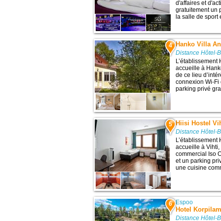
d'affaires et d'a
gratuitement un 
la salle de sport 
Hanko Villa A
4
Distance Hôtel-B
L’établissement
accueille à Hank
de ce lieu d’inté
connexion Wi-Fi g
parking privé gra
Hiisi Hostel Vi
5
Distance Hôtel-B
L’établissement H
accueille à Vihti,
commercial Iso 
et un parking pri
une cuisine comm
Espoo
6
Hotel Korpila
Distance Hôtel-B