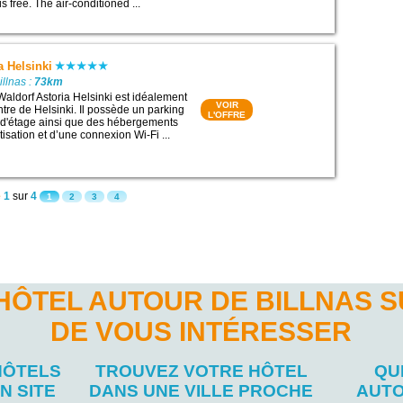
 free. The air-conditioned ...
a Helsinki
illnas :
73km
Waldorf Astoria Helsinki est idéalement
VOIR
ntre de Helsinki. Il possède un parking
L'OFFRE
e d'étage ainsi que des hébergements
tisation et d’une connexion Wi-Fi ...
e
1
sur
4
1
2
3
4
HÔTEL AUTOUR DE BILLNAS 
DE VOUS INTÉRESSER
HÔTELS
TROUVEZ VOTRE HÔTEL
QU
N SITE
DANS UNE VILLE PROCHE
AUTO