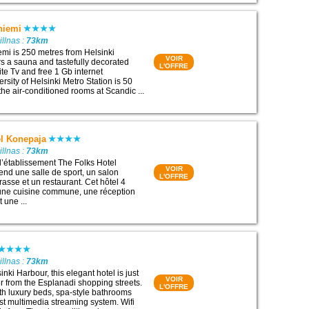
niemi
illnas :
73km
mi is 250 metres from Helsinki
VOIR
ers a sauna and tastefully decorated
L'OFFRE
ite Tv and free 1 Gb internet
rsity of Helsinki Metro Station is 50
the air-conditioned rooms at Scandic ...
el Konepaja
illnas :
73km
 l’établissement The Folks Hotel
VOIR
nd une salle de sport, un salon
L'OFFRE
asse et un restaurant. Cet hôtel 4
 une cuisine commune, une réception
 une ...
illnas :
73km
nki Harbour, this elegant hotel is just
VOIR
r from the Esplanadi shopping streets.
L'OFFRE
ith luxury beds, spa-style bathrooms
t multimedia streaming system. Wifi