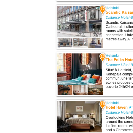
Helsinki
12
Scandic Kaisa
Distance Hôtel-B
Scandic Kaisanie
Cathedral. It off
rooms with satell
connection. Unive
metres away. All 
Helsinki
13
The Folks Hot
Distance Hôtel-B
Situé à Helsinki,
Konepaja compre
commun, une terr
étoiles propose
ouverte 24h/24 et
Helsinki
14
Hotel Haven
Distance Hôtel-B
Overlooking Helsi
around the corne
It offers rooms w
and a Chromecas