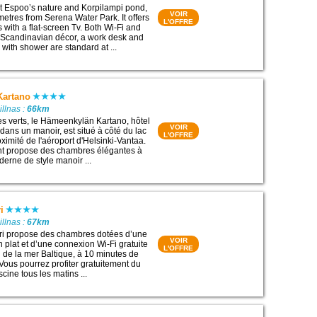
t Espoo’s nature and Korpilampi pond,
VOIR
 metres from Serena Water Park. It offers
L'OFFRE
with a flat-screen Tv. Both Wi-Fi and
. Scandinavian décor, a work desk and
with shower are standard at ...
Kartano
illnas :
66km
s verts, le Hämeenkylän Kartano, hôtel
VOIR
dans un manoir, est situé à côté du lac
L'OFFRE
roximité de l'aéroport d'Helsinki-Vantaa.
nt propose des chambres élégantes à
derne de style manoir ...
i
illnas :
67km
ri propose des chambres dotées d’une
VOIR
n plat et d’une connexion Wi-Fi gratuite
L'OFFRE
 de la mer Baltique, à 10 minutes de
 Vous pourrez profiter gratuitement du
scine tous les matins ...