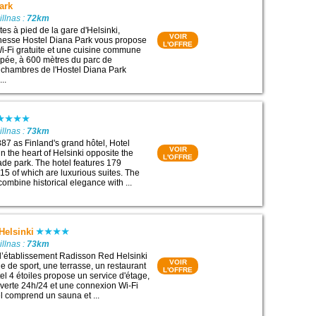
ark
illnas :
72km
es à pied de la gare d'Helsinki,
VOIR
unesse Hostel Diana Park vous propose
L'OFFRE
-Fi gratuite et une cuisine commune
pée, à 600 mètres du parc de
 chambres de l'Hostel Diana Park
..
illnas :
73km
887 as Finland's grand hôtel, Hotel
VOIR
n the heart of Helsinki opposite the
L'OFFRE
ade park. The hotel features 179
15 of which are luxurious suites. The
ombine historical elegance with ...
Helsinki
illnas :
73km
, l’établissement Radisson Red Helsinki
VOIR
e de sport, une terrasse, un restaurant
L'OFFRE
tel 4 étoiles propose un service d'étage,
verte 24h/24 et une connexion Wi-Fi
el comprend un sauna et ...