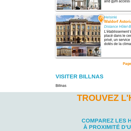
and gym access is
Helsinki
15
Waldorf Astori
Distance Hôtel-B
L’établissement 
placé dans le ce
privé, un servic
dotés de la clima
Pag
VISITER BILLNAS
Billnas
TROUVEZ L'
COMPAREZ LES 
À PROXIMITÉ D’U