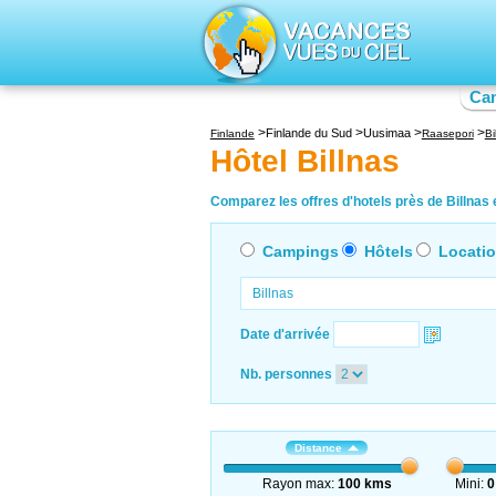
Ca
Finlande du Sud
Uusimaa
Finlande
Raasepori
Bi
Hôtel Billnas
Comparez les offres d'hotels près de Billnas e
Campings
Hôtels
Locati
Date d'arrivée
Nb. personnes
Distance
Rayon max:
100 kms
Mini:
0