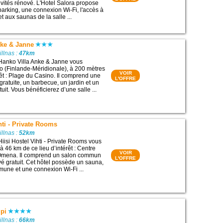
ctivités rénové. L'Hotel Salora propose
parking, une connexion Wi-Fi, l'accès à
et aux saunas de la salle ...
nke & Janne
illnas :
47km
 Hanko Villa Anke & Janne vous
o (Finlande-Méridionale), à 200 mètres
VOIR
rêt : Plage du Casino. Il comprend une
L'OFFRE
ratuite, un barbecue, un jardin et un
tuit. Vous bénéficierez d’une salle ...
hti - Private Rooms
illnas :
52km
iisi Hostel Vihti - Private Rooms vous
 à 46 km de ce lieu d’intérêt : Centre
VOIR
Omena. Il comprend un salon commun
L'OFFRE
vé gratuit. Cet hôtel possède un sauna,
une et une connexion Wi-Fi ...
mpi
illnas :
66km