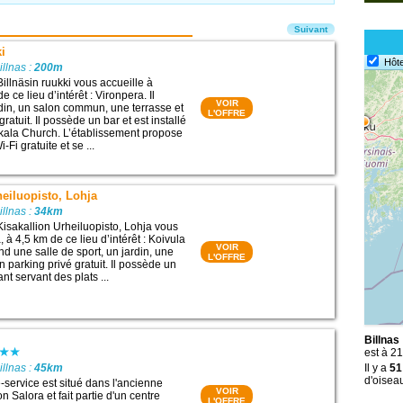
Suivant
ki
Hôte
illnas :
200m
illnäsin ruukki vous accueille à
e ce lieu d’intérêt : Vironpera. Il
VOIR
in, un salon commun, une terrasse et
L'OFFRE
ratuit. Il possède un bar et est installé
kkala Church. L’établissement propose
Fi gratuite et se ...
heiluopisto, Lohja
illnas :
34km
Kisakallion Urheiluopisto, Lohja vous
, à 4,5 km de ce lieu d’intérêt : Koivula
VOIR
d une salle de sport, un jardin, une
L'OFFRE
n parking privé gratuit. Il possède un
nt servant des plats ...
Billnas
est à 2
illnas :
45km
Il y a
51
d'oiseau
e-service est situé dans l'ancienne
VOIR
on Salora et fait partie d'un centre
L'OFFRE