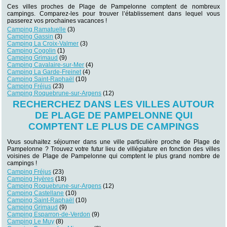
Ces villes proches de Plage de Pampelonne comptent de nombreux
campings. Comparez-les pour trouver l’établissement dans lequel vous
passerez vos prochaines vacances !
Camping Ramatuelle
(3)
Camping Gassin
(3)
Camping La Croix-Valmer
(3)
Camping Cogolin
(1)
Camping Grimaud
(9)
Camping Cavalaire-sur-Mer
(4)
Camping La Garde-Freinet
(4)
Camping Saint-Raphaël
(10)
Camping Fréjus
(23)
Camping Roquebrune-sur-Argens
(12)
RECHERCHEZ DANS LES VILLES AUTOUR
DE PLAGE DE PAMPELONNE QUI
COMPTENT LE PLUS DE CAMPINGS
Vous souhaitez séjourner dans une ville particulière proche de Plage de
Pampelonne ? Trouvez votre futur lieu de villégiature en fonction des villes
voisines de Plage de Pampelonne qui comptent le plus grand nombre de
campings !
Camping Fréjus
(23)
Camping Hyères
(18)
Camping Roquebrune-sur-Argens
(12)
Camping Castellane
(10)
Camping Saint-Raphaël
(10)
Camping Grimaud
(9)
Camping Esparron-de-Verdon
(9)
Camping Le Muy
(8)