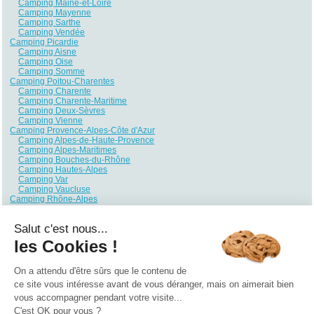
Camping Maine-et-Loire
Camping Mayenne
Camping Sarthe
Camping Vendée
Camping Picardie
Camping Aisne
Camping Oise
Camping Somme
Camping Poitou-Charentes
Camping Charente
Camping Charente-Maritime
Camping Deux-Sèvres
Camping Vienne
Camping Provence-Alpes-Côte d'Azur
Camping Alpes-de-Haute-Provence
Camping Alpes-Maritimes
Camping Bouches-du-Rhône
Camping Hautes-Alpes
Camping Var
Camping Vaucluse
Camping Rhône-Alpes
Camping Ain
Camping Ardèche
Salut c'est nous...
Camping Drôme
Camping Haute-Savoie
les Cookies !
Camping Isère
Camping Loire
Camping Rhône
On a attendu d'être sûrs que le contenu de
Camping Savoie
ce site vous intéresse avant de vous déranger, mais on aimerait bien
vous accompagner pendant votre visite...
Qui sommes nous ?
|
Contactez-nous
|
Nos partenaires
C'est OK pour vous ?