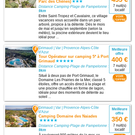
Parc des Chênes)
7 nuit(s)
Distance Camping-Plage de Pampelonne :
locatif
9km
Entre Saint-Tropez et Cavalaire, ce village
VOIR
vacances vous accueille dans un parc
L'OFFRE
arboré, propice à la détente. Dès le mois
de mai et jusqu’en septembre (selon la
météo), la piscine extérieure devient le lieu
idéal pour ...
Grimaud
|
Var
|
Provence-Alpes-Côte
4
Meilleure
d'Azur
offre
Tour Opérateur sur camping 5* à Port
400 €
Grimaud
7 nuit(s)
Distance Camping-Plage de Pampelonne :
locatif
9km
Situé à deux pas de Port Grimaud, le
VOIR
Domaine Les Prairies de la Mer, classé 5
L'OFFRE
étoiles, offre un accès direct à la plage et
une piscine chauffée en forme de lagon,
idéale pour des moments de détente au
soleil ...
Grimaud
|
Var
|
Provence-Alpes-Côte
5
Meilleure
d'Azur
offre
Camping Domaine des Naiades
350 €
7 nuit(s)
Distance Camping-Plage de Pampelonne :
locatif
9km