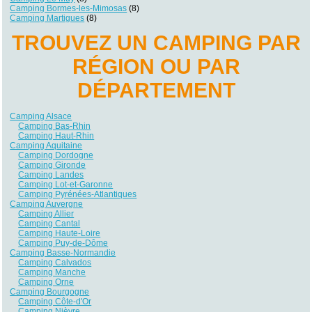
Camping Bormes-les-Mimosas
(8)
Camping Martigues
(8)
TROUVEZ UN CAMPING PAR
RÉGION OU PAR
DÉPARTEMENT
Camping Alsace
Camping Bas-Rhin
Camping Haut-Rhin
Camping Aquitaine
Camping Dordogne
Camping Gironde
Camping Landes
Camping Lot-et-Garonne
Camping Pyrénées-Atlantiques
Camping Auvergne
Camping Allier
Camping Cantal
Camping Haute-Loire
Camping Puy-de-Dôme
Camping Basse-Normandie
Camping Calvados
Camping Manche
Camping Orne
Camping Bourgogne
Camping Côte-d'Or
Camping Nièvre