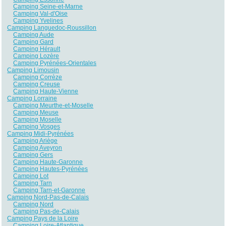
Camping Seine-et-Marne
Camping Val-d'Oise
Camping Yvelines
Camping Languedoc-Roussillon
Camping Aude
Camping Gard
Camping Hérault
Camping Lozère
Camping Pyrénées-Orientales
Camping Limousin
Camping Corrèze
Camping Creuse
Camping Haute-Vienne
Camping Lorraine
Camping Meurthe-et-Moselle
Camping Meuse
Camping Moselle
Camping Vosges
Camping Midi-Pyrénées
Camping Ariège
Camping Aveyron
Camping Gers
Camping Haute-Garonne
Camping Hautes-Pyrénées
Camping Lot
Camping Tarn
Camping Tarn-et-Garonne
Camping Nord-Pas-de-Calais
Camping Nord
Camping Pas-de-Calais
Camping Pays de la Loire
Camping Loire-Atlantique