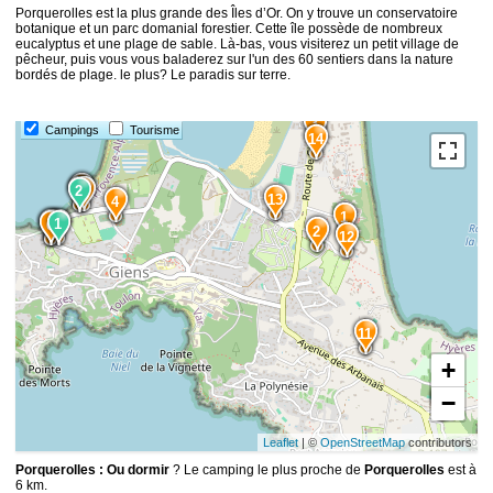
Porquerolles est la plus grande des Îles d’Or. On y trouve un conservatoire
botanique et un parc domanial forestier. Cette île possède de nombreux
eucalyptus et une plage de sable. Là-bas, vous visiterez un petit village de
pêcheur, puis vous vous baladerez sur l'un des 60 sentiers dans la nature
bordés de plage. le plus? Le paradis sur terre.
3
Campings
Tourisme
14
15
9
2
5
13
4
1
7
8
1
6
2
12
11
+
−
10
Leaflet
| ©
OpenStreetMap
contributors
Porquerolles : Ou dormir
? Le camping le plus proche de
Porquerolles
est à
6 km.