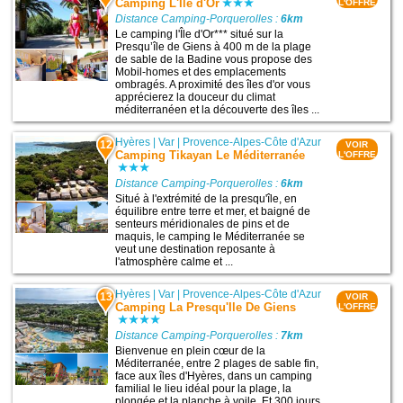
Camping L'Ile d'Or
L'OFFRE
Distance Camping-Porquerolles :
6km
Le camping l'Île d'Or*** situé sur la
Presqu’île de Giens à 400 m de la plage
de sable de la Badine vous propose des
Mobil-homes et des emplacements
ombragés. A proximité des îles d'or vous
apprécierez la douceur du climat
méditerranéen et la découverte des îles ...
Hyères
|
Var
|
Provence-Alpes-Côte d'Azur
12
VOIR
Camping Tikayan Le Méditerranée
L'OFFRE
Distance Camping-Porquerolles :
6km
Situé à l'extrémité de la presqu'île, en
équilibre entre terre et mer, et baigné de
senteurs méridionales de pins et de
maquis, le camping le Méditerranée se
veut une destination reposante à
l'atmosphère calme et ...
Hyères
|
Var
|
Provence-Alpes-Côte d'Azur
13
VOIR
Camping La Presqu'Ile De Giens
L'OFFRE
Distance Camping-Porquerolles :
7km
Bienvenue en plein cœur de la
Méditerranée, entre 2 plages de sable fin,
face aux îles d'Hyères, dans un camping
familial le lieu idéal pour la plage, la
plongée et la planche à voile. Et 300 jours