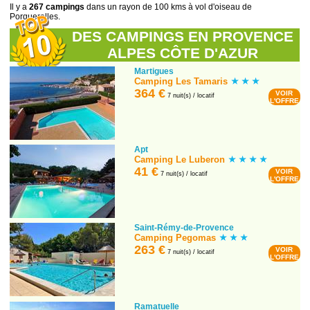
Il y a
267 campings
dans un rayon de 100 kms à vol d'oiseau de
Porquerolles.
DES CAMPINGS EN PROVENCE
ALPES CÔTE D'AZUR
Martigues
Camping Les Tamaris
364 €
VOIR
7 nuit(s) / locatif
L'OFFRE
Apt
Camping Le Luberon
41 €
VOIR
7 nuit(s) / locatif
L'OFFRE
Saint-Rémy-de-Provence
Camping Pegomas
263 €
VOIR
7 nuit(s) / locatif
L'OFFRE
Ramatuelle