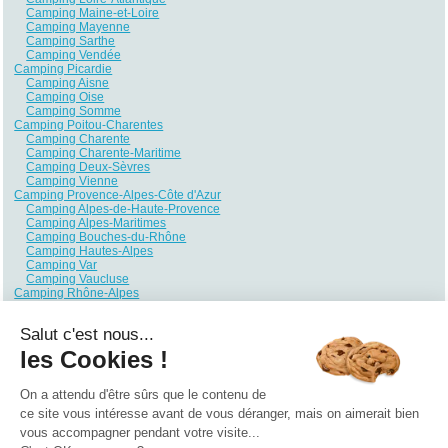
Camping Maine-et-Loire
Camping Mayenne
Camping Sarthe
Camping Vendée
Camping Picardie
Camping Aisne
Camping Oise
Camping Somme
Camping Poitou-Charentes
Camping Charente
Camping Charente-Maritime
Camping Deux-Sèvres
Camping Vienne
Camping Provence-Alpes-Côte d'Azur
Camping Alpes-de-Haute-Provence
Camping Alpes-Maritimes
Camping Bouches-du-Rhône
Camping Hautes-Alpes
Camping Var
Camping Vaucluse
Camping Rhône-Alpes
Camping Ain
Camping Ardèche
Salut c'est nous...
Camping Drôme
Camping Haute-Savoie
les Cookies !
Camping Isère
Camping Loire
Camping Rhône
On a attendu d'être sûrs que le contenu de
Camping Savoie
ce site vous intéresse avant de vous déranger, mais on aimerait bien
vous accompagner pendant votre visite...
Qui sommes nous ?
|
Contactez-nous
|
Nos partenaires