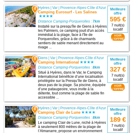
Hyères
|
Var
|
Provence-Alpes-Côte d'Azur
4
Meilleure
Camping Eurosurf - Les Salines
offre
595 €
Distance Camping-Porquerolles :
7km
7 nuit(s)
Installé sur la presqu'île de Giens à Hyères
locatif
les Palmiers, ce camping jouit d'un accès
immédiat à la plage, face à l'île de
VOIR
Porquerolles, grâce à de charmants
L'OFFRE
sentiers de sable menant directement au
rivage ...
Giens
|
Var
|
Provence-Alpes-Côte d'Azur
5
Meilleure
Camping International
offre
Distance Camping-Porquerolles :
8km
327 €
Situé à Hyères, dans le Var, le Camping
7 nuit(s)
International bénéficie d’une localisation
locatif
privilégiée sur la Presqu’île de Giens, à
deux pas de la plage. Sa piscine, équipée
VOIR
d’une pataugeoire, vous invite à la
L'OFFRE
détente, tout comme la plage de sable fin
accessible ...
Hyères
|
Var
|
Provence-Alpes-Côte d'Azur
6
Meilleure
Camping Clair de Lune
offre
Distance Camping-Porquerolles :
8km
189 €
Le camping Clair de Lune, niché à Hyères
7 nuit(s)
à seulement 800 mètres de la plage de
locatif
l’Almanarre, propose un environnement