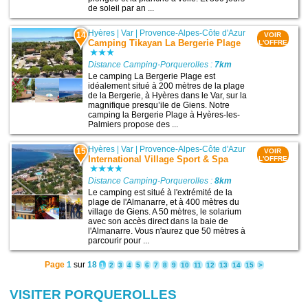
de soleil par an ...
Hyères
|
Var
|
Provence-Alpes-Côte d'Azur
14
VOIR
Camping Tikayan La Bergerie Plage
L'OFFRE
Distance Camping-Porquerolles :
7km
Le camping La Bergerie Plage est
idéalement situé à 200 mètres de la plage
de la Bergerie, à Hyères dans le Var, sur la
magnifique presqu’ile de Giens. Notre
camping la Bergerie Plage à Hyères-les-
Palmiers propose des ...
Hyères
|
Var
|
Provence-Alpes-Côte d'Azur
15
VOIR
International Village Sport & Spa
L'OFFRE
Distance Camping-Porquerolles :
8km
Le camping est situé à l'extrémité de la
plage de l'Almanarre, et à 400 mètres du
village de Giens. A 50 mètres, le solarium
avec son accès direct dans la baie de
l'Almanarre. Vous n'aurez que 50 mètres à
parcourir pour ...
Page
1
sur
18
1
2
3
4
5
6
7
8
9
10
11
12
13
14
15
>
VISITER PORQUEROLLES