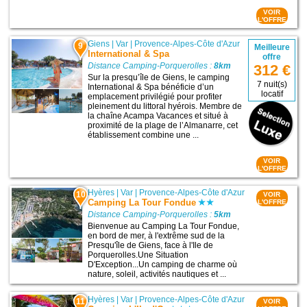
VOIR
L'OFFRE
Giens
|
Var
|
Provence-Alpes-Côte d'Azur
9
Meilleure
International & Spa
offre
Distance Camping-Porquerolles :
8km
312 €
Sur la presqu’île de Giens, le camping
7 nuit(s)
International & Spa bénéficie d’un
locatif
emplacement privilégié pour profiter
pleinement du littoral hyérois. Membre de
la chaîne Acampa Vacances et situé à
proximité de la plage de l’Almanarre, cet
établissement combine une ...
VOIR
L'OFFRE
Hyères
|
Var
|
Provence-Alpes-Côte d'Azur
10
VOIR
Camping La Tour Fondue
L'OFFRE
Distance Camping-Porquerolles :
5km
Bienvenue au Camping La Tour Fondue,
en bord de mer, à l'extrême sud de la
Presqu'île de Giens, face à l'Ile de
Porquerolles.Une Situation
D'Exception...Un camping de charme où
nature, soleil, activités nautiques et ...
Hyères
|
Var
|
Provence-Alpes-Côte d'Azur
11
VOIR