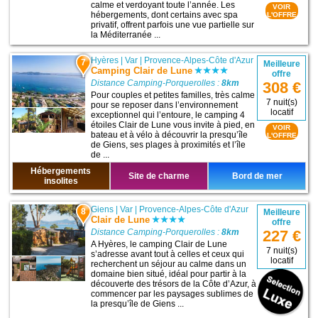
calme et verdoyant toute l’année. Les
VOIR
hébergements, dont certains avec spa
L'OFFRE
privatif, offrent parfois une vue partielle sur
la Méditerranée ...
Hyères
|
Var
|
Provence-Alpes-Côte d'Azur
7
Meilleure
Camping Clair de Lune
offre
Distance Camping-Porquerolles :
8km
308 €
Pour couples et petites familles, très calme
7 nuit(s)
pour se reposer dans l’environnement
locatif
exceptionnel qui l’entoure, le camping 4
étoiles Clair de Lune vous invite à pied, en
VOIR
bateau et à vélo à découvrir la presqu’île
L'OFFRE
de Giens, ses plages à proximités et l’île
de ...
Hébergements
Site de charme
Bord de mer
insolites
Giens
|
Var
|
Provence-Alpes-Côte d'Azur
8
Meilleure
Clair de Lune
offre
Distance Camping-Porquerolles :
8km
227 €
A Hyères, le camping Clair de Lune
7 nuit(s)
s’adresse avant tout à celles et ceux qui
locatif
recherchent un séjour au calme dans un
domaine bien situé, idéal pour partir à la
découverte des trésors de la Côte d’Azur, à
commencer par les paysages sublimes de
la presqu’île de Giens ...