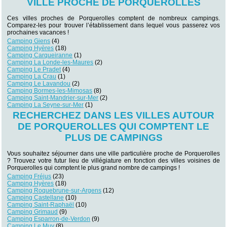
VILLE PROCHE DE PORQUEROLLES
Ces villes proches de Porquerolles comptent de nombreux campings.
Comparez-les pour trouver l’établissement dans lequel vous passerez vos
prochaines vacances !
Camping Giens
(4)
Camping Hyères
(18)
Camping Carqueiranne
(1)
Camping La Londe-les-Maures
(2)
Camping Le Pradet
(4)
Camping La Crau
(1)
Camping Le Lavandou
(2)
Camping Bormes-les-Mimosas
(8)
Camping Saint-Mandrier-sur-Mer
(2)
Camping La Seyne-sur-Mer
(1)
RECHERCHEZ DANS LES VILLES AUTOUR
DE PORQUEROLLES QUI COMPTENT LE
PLUS DE CAMPINGS
Vous souhaitez séjourner dans une ville particulière proche de Porquerolles
? Trouvez votre futur lieu de villégiature en fonction des villes voisines de
Porquerolles qui comptent le plus grand nombre de campings !
Camping Fréjus
(23)
Camping Hyères
(18)
Camping Roquebrune-sur-Argens
(12)
Camping Castellane
(10)
Camping Saint-Raphaël
(10)
Camping Grimaud
(9)
Camping Esparron-de-Verdon
(9)
Camping Le Muy
(8)