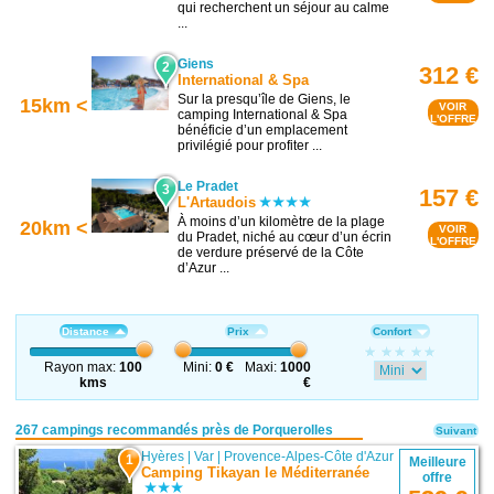
qui recherchent un séjour au calme
...
Giens
2
312 €
International & Spa
Sur la presqu’île de Giens, le
15km <
VOIR
camping International & Spa
L'OFFRE
bénéficie d’un emplacement
privilégié pour profiter ...
Le Pradet
3
157 €
L'Artaudois
À moins d’un kilomètre de la plage
20km <
VOIR
du Pradet, niché au cœur d’un écrin
L'OFFRE
de verdure préservé de la Côte
d’Azur ...
Distance
Prix
Confort
Rayon max:
100
Mini:
0 €
Maxi:
1000
kms
€
267 campings recommandés près de Porquerolles
Suivant
Hyères
|
Var
|
Provence-Alpes-Côte d'Azur
1
Meilleure
Camping Tikayan le Méditerranée
offre