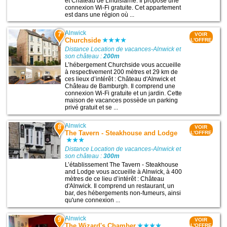
et Château de Lindisfarne. Il propose une
connexion Wi-Fi gratuite. Cet appartement
est dans une région où ...
Alnwick
7
VOIR
Churchside
L'OFFRE
Distance Location de vacances-Alnwick et
son château :
200m
L’hébergement Churchside vous accueille
à respectivement 200 mètres et 29 km de
ces lieux d’intérêt : Château d'Alnwick et
Château de Bamburgh. Il comprend une
connexion Wi-Fi gratuite et un jardin. Cette
maison de vacances possède un parking
privé gratuit et se ...
Alnwick
8
VOIR
The Tavern - Steakhouse and Lodge
L'OFFRE
Distance Location de vacances-Alnwick et
son château :
300m
L’établissement The Tavern - Steakhouse
and Lodge vous accueille à Alnwick, à 400
mètres de ce lieu d’intérêt : Château
d'Alnwick. Il comprend un restaurant, un
bar, des hébergements non-fumeurs, ainsi
qu'une connexion ...
Alnwick
9
VOIR
The Wizard's Chamber
L'OFFRE