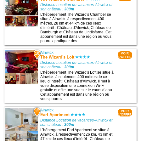
Distance Location de vacances-Alnwick et
son château :
300m
L’hébergement The Wizard's Chamber se
situe à Alnwick, à respectivement 400
mètres, 28 km et 44 km de ces lieux
d’intérêt : Château d'Alnwick, Château de
Bamburgh et Château de Lindisfarne. Cet
appartement est dans une région où vous
pourrez pratiquer des ...
Alnwick
10
VOIR
The Wizard's Loft
L'OFFRE
Distance Location de vacances-Alnwick et
son château :
300m
L’hébergement The Wizard's Loft se situe à
Alnwick, à seulement 400 mètres de ce
lieu d’intérêt : Château d'Alnwick. Il met à
votre disposition une connexion Wi-Fi
gratuite et offre une vue sur le cours d’eau.
Cet appartement est dans une région où
vous pourrez ...
Alnwick
11
VOIR
Earl Apartment
L'OFFRE
Distance Location de vacances-Alnwick et
son château :
300m
L’hébergement Earl Apartment se situe à
Alnwick, à respectivement 26 km, 43 km et
47 km de ces lieux d’intérêt : Château de