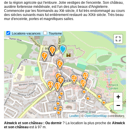
de la région agricole qui l'entoure. Jolie vestiges de l'enceinte. Son château,
austère forteresse médiévale, est l'un des plus beaux d'Angleterre.
Commencée par les Normands au XIè siècle, il fut très endommagé au cours
des siècles suivants mais fut entièrement restauré au XIXè siècle. Très beau
mur d'enceinte, portes et magnifiques salles.
Locations-vacances
Tourisme
3
4
2
1
7
5
6
12
8
11
10
9
15
14
13
+
−
Leaflet
| ©
OpenStreetMap
contributors
Alnwick et son château : Ou dormir
? La location la plus proche de
Alnwick
et son château
est à 97 m.