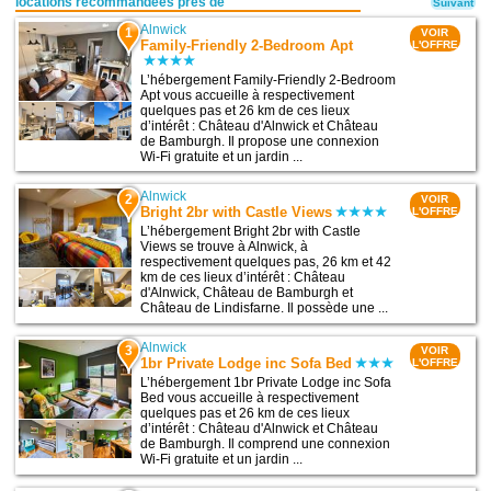
locations recommandées près de
Suivant
Alnwick
1
VOIR
Family-Friendly 2-Bedroom Apt
L'OFFRE
L’hébergement Family-Friendly 2-Bedroom
Apt vous accueille à respectivement
quelques pas et 26 km de ces lieux
d’intérêt : Château d'Alnwick et Château
de Bamburgh. Il propose une connexion
Wi-Fi gratuite et un jardin ...
Alnwick
2
VOIR
Bright 2br with Castle Views
L'OFFRE
L’hébergement Bright 2br with Castle
Views se trouve à Alnwick, à
respectivement quelques pas, 26 km et 42
km de ces lieux d’intérêt : Château
d'Alnwick, Château de Bamburgh et
Château de Lindisfarne. Il possède une ...
Alnwick
3
VOIR
1br Private Lodge inc Sofa Bed
L'OFFRE
L’hébergement 1br Private Lodge inc Sofa
Bed vous accueille à respectivement
quelques pas et 26 km de ces lieux
d’intérêt : Château d'Alnwick et Château
de Bamburgh. Il comprend une connexion
Wi-Fi gratuite et un jardin ...