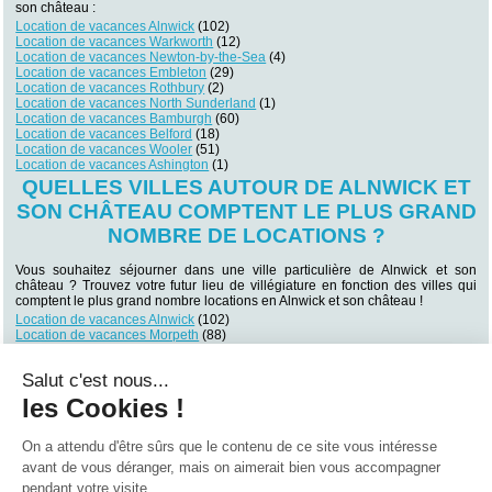
son château :
Location de vacances Alnwick
(102)
Location de vacances Warkworth
(12)
Location de vacances Newton-by-the-Sea
(4)
Location de vacances Embleton
(29)
Location de vacances Rothbury
(2)
Location de vacances North Sunderland
(1)
Location de vacances Bamburgh
(60)
Location de vacances Belford
(18)
Location de vacances Wooler
(51)
Location de vacances Ashington
(1)
QUELLES VILLES AUTOUR DE ALNWICK ET
SON CHÂTEAU COMPTENT LE PLUS GRAND
NOMBRE DE LOCATIONS ?
Vous souhaitez séjourner dans une ville particulière de Alnwick et son
château ? Trouvez votre futur lieu de villégiature en fonction des villes qui
comptent le plus grand nombre locations en Alnwick et son château !
Location de vacances Alnwick
(102)
Location de vacances Morpeth
(88)
Location de vacances Bamburgh
(60)
Location de vacances Wooler
(51)
Salut c'est nous...
Location de vacances Newcastle-upon-Tyne
(41)
Location de vacances Berwick-upon-Tweed
(35)
les Cookies !
Location de vacances Embleton
(29)
Location de vacances Carlisle
(25)
Location de vacances Durham
(24)
On a attendu d'être sûrs que le contenu de
Location de vacances Bishop Auckland
(24)
ce site vous intéresse avant de vous déranger, mais on aimerait bien
vous accompagner pendant votre visite...