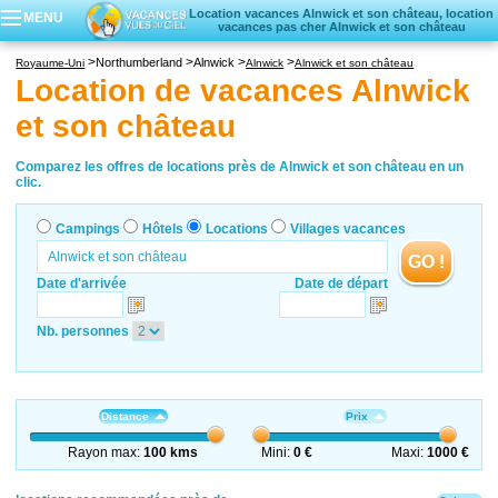
Location vacances Alnwick et son château, location
MENU
vacances pas cher Alnwick et son château
Campings
Northumberland
Alnwick
Royaume-Uni
Alnwick
Alnwick et son château
Hôtels
Location de vacances Alnwick
Locations vacances
et son château
Villages vacances
Comparez les offres de locations près de Alnwick et son château en un
clic.
Campings
Hôtels
Locations
Villages vacances
GO !
Date d'arrivée
Date de départ
Nb. personnes
Distance
Prix
Rayon max:
100 kms
Mini:
0 €
Maxi:
1000 €