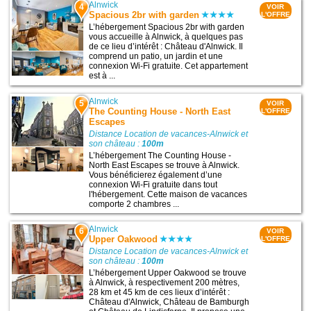
Alnwick
4
VOIR
Spacious 2br with garden
L'OFFRE
L’hébergement Spacious 2br with garden
vous accueille à Alnwick, à quelques pas
de ce lieu d’intérêt : Château d'Alnwick. Il
comprend un patio, un jardin et une
connexion Wi-Fi gratuite. Cet appartement
est à ...
Alnwick
5
VOIR
The Counting House - North East
L'OFFRE
Escapes
Distance Location de vacances-Alnwick et
son château :
100m
L’hébergement The Counting House -
North East Escapes se trouve à Alnwick.
Vous bénéficierez également d’une
connexion Wi-Fi gratuite dans tout
l'hébergement. Cette maison de vacances
comporte 2 chambres ...
Alnwick
6
VOIR
Upper Oakwood
L'OFFRE
Distance Location de vacances-Alnwick et
son château :
100m
L’hébergement Upper Oakwood se trouve
à Alnwick, à respectivement 200 mètres,
28 km et 45 km de ces lieux d’intérêt :
Château d'Alnwick, Château de Bamburgh