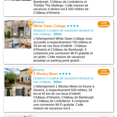
Bamburgh, Château de Lindisfarne et
Théâtre The Maltings. Cette maison de
vacances 4 étoiles est à 500 mètres de :
Château d'Alnwick ...
Alnwick
12
VOIR
White Swan Cottage
L'OFFRE
Distance Location de vacances-Alnwick et
son château :
300m
L’hébergement White Swan Cottage vous
accueille à respectivement 700 mètres et
28 km de ces lieux d’intérêt : Château
d'Alnwick et Château de Bamburgh. Il
comprend une connexion Wi-Fi gratuite et
un jardin. Cette maison de vacances
possède un parking privé gratuit ...
Alnwick
13
VOIR
1 Wesley Mews
L'OFFRE
Distance Location de vacances-Alnwick et
son château :
300m
L’hébergement 1 Wesley Mews se trouve à
Alnwick, à respectivement 500 mètres, 28
km et 45 km de ces lieux d’intérêt :
Château d'Alnwick, Château de Bamburgh
et Château de Lindisfarne. Il comprend
une connexion Wi-Fi gratuite. Cette
maison de vacances est à ...