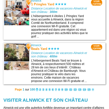
Alnwick
14
VOIR
1 Pringles Yard
L'OFFRE
Distance Location de vacances-Alnwick et
son château :
300m
L’hébergement 4 étoiles 1 Pringles Yard
vous accueille à Alnwick, dans la région
Comté de Northumberland. Il comprend
une connexion Wi-Fi gratuite. Cet
appartement est dans une région où vous
pourrez pratiquer des activités telles que le
golf ...
Alnwick
15
VOIR
Beals Yard
L'OFFRE
Distance Location de vacances-Alnwick et
son château :
400m
L’hébergement Beals Yard se trouve à
Alnwick, à respectivement 500 mètres et
28 km de ces lieux d’intérêt : Château
d'Alnwick et Château de Bamburgh. Vous
pourrez pratiquer le vélo dans les
environs. Cette maison de vacances
propose une connexion Wi-Fi gratuite et ...
Page
1
sur
100
1
2
3
4
5
6
7
8
9
10
11
12
13
14
15
>
VISITER ALNWICK ET SON CHÂTEAU
Alnwick est une ville autrefois fortifiée devenue un important centre d'affaires