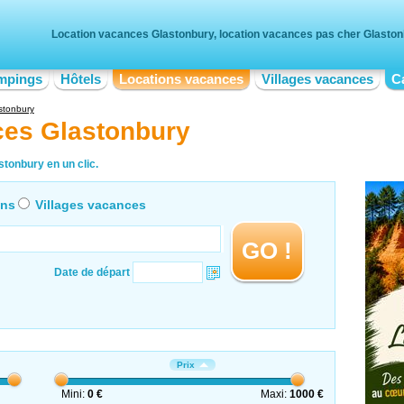
Location vacances Glastonbury, location vacances pas cher Glasto
mpings
Hôtels
Locations vacances
Villages vacances
C
stonbury
ces Glastonbury
tonbury en un clic.
ons
Villages vacances
GO !
Date de départ
Prix
Mini:
0 €
Maxi:
1000 €