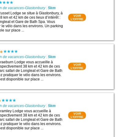
on de vacances-Glastonbury :
5km
sset Lodge se situe à Glastonbury, à
VOIR
 km et 42 km de ces lieux d’intérêt :
L'OFFRE
ongleat et Gare de Bath Spa. Vous
r le vélo dans les environs. Un parking
le sur place ...
ge
on de vacances-Glastonbury :
5km
raeburn Lodge vous accueille à
VOIR
espectivement 38 km et 42 km de ces
L'OFFRE
 Parc safari de Longleat et Gare de Bath
z pratiquer le vélo dans les environs.
est disponible sur place ...
e
on de vacances-Glastonbury :
5km
ramley Lodge vous accueille à
VOIR
espectivement 38 km et 42 km de ces
L'OFFRE
 Parc safari de Longleat et Gare de Bath
z pratiquer le vélo dans les environs.
est disponible sur place ...