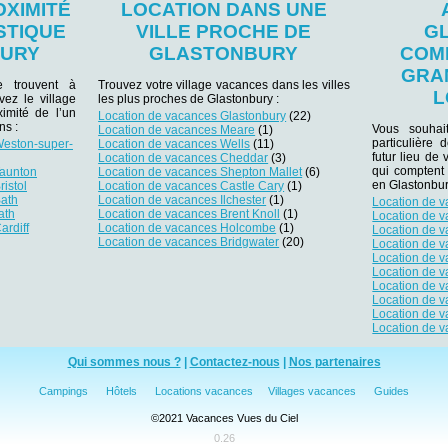
OXIMITÉ
LOCATION DANS UNE
STIQUE
VILLE PROCHE DE
G
BURY
GLASTONBURY
COM
GRA
se trouvent à
Trouvez votre village vacances dans les villes
L
vez le village
les plus proches de Glastonbury :
imité de l’un
Location de vacances Glastonbury
(22)
ns :
Vous souhai
Location de vacances Meare
(1)
particulière
Weston-super-
Location de vacances Wells
(11)
futur lieu de 
Location de vacances Cheddar
(3)
qui comptent
Taunton
Location de vacances Shepton Mallet
(6)
en Glastonbur
istol
Location de vacances Castle Cary
(1)
Bath
Location de vacances Ilchester
(1)
Location de 
ath
Location de vacances Brent Knoll
(1)
Location de 
ardiff
Location de vacances Holcombe
(1)
Location de 
Location de vacances Bridgwater
(20)
Location de v
Location de 
Location de 
Location de v
Location de 
Location de 
Location de 
Qui sommes nous ?
|
Contactez-nous
|
Nos partenaires
Campings
Hôtels
Locations vacances
Villages vacances
Guides
ialité, en garantissant la conformité avec les réglementations. Personnalisez vos 
©2021 Vacances Vues du Ciel
0.26