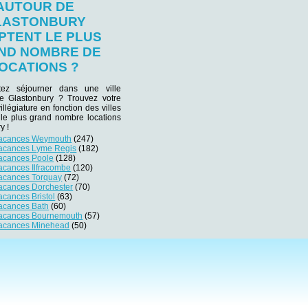
AUTOUR DE
LASTONBURY
PTENT LE PLUS
ND NOMBRE DE
OCATIONS ?
tez séjourner dans une ville
 de Glastonbury ? Trouvez votre
villégiature en fonction des villes
 le plus grand nombre locations
y !
vacances Weymouth
(247)
vacances Lyme Regis
(182)
vacances Poole
(128)
acances Ilfracombe
(120)
vacances Torquay
(72)
vacances Dorchester
(70)
acances Bristol
(63)
vacances Bath
(60)
vacances Bournemouth
(57)
vacances Minehead
(50)
préférences pour contrôler la manière dont vos informations sont manipulées.