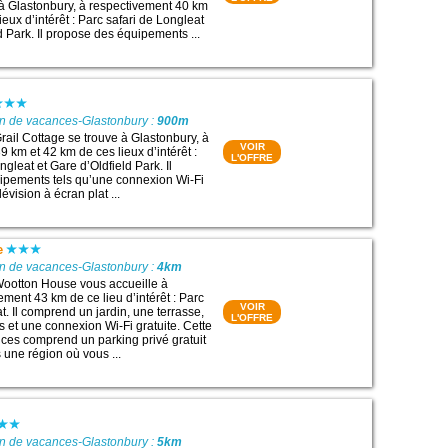
 à Glastonbury, à respectivement 40 km
ieux d’intérêt : Parc safari de Longleat
d Park. Il propose des équipements ...
on de vacances-Glastonbury :
900m
ail Cottage se trouve à Glastonbury, à
VOIR
 km et 42 km de ces lieux d’intérêt :
L'OFFRE
ngleat et Gare d’Oldfield Park. Il
ipements tels qu’une connexion Wi-Fi
lévision à écran plat ...
e
on de vacances-Glastonbury :
4km
ootton House vous accueille à
ment 43 km de ce lieu d’intérêt : Parc
VOIR
t. Il comprend un jardin, une terrasse,
L'OFFRE
s et une connexion Wi-Fi gratuite. Cette
ces comprend un parking privé gratuit
 une région où vous ...
on de vacances-Glastonbury :
5km