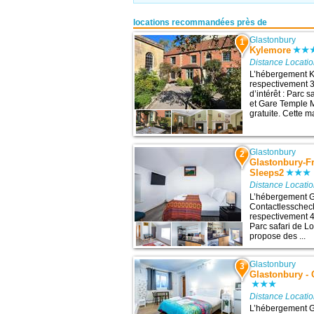
locations recommandées près de
Glastonbury
1
Kylemore
Distance Locati
L’hébergement K
respectivement 3
d’intérêt : Parc 
et Gare Temple 
gratuite. Cette m
Glastonbury
2
Glastonbury-F
Sleeps2
Distance Locati
L’hébergement G
Contactlesscheck
respectivement 40
Parc safari de Lo
propose des ...
Glastonbury
3
Glastonbury - 
Distance Locati
L’hébergement Gl