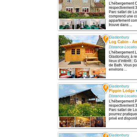
L’hébergement C
respectivement 35
Parc safari de Lo
comprend une con
appartement comp
trouve dans ...
Glastonbury
7
Log Cabin - A
Distance Locati
L’hébergement L
Glastonbury, à r
lieux d’intérêt :
de Bath. Vous po
environs ...
Glastonbury
8
Pippin Lodge
Distance Locati
L’hébergement Pi
respectivement 38
Parc safari de L
pourrez pratique
privé est disponib
Glastonbury
9