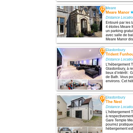
Meare
12
Meare Manor
Distance Locati
Entouré par les 
4 étoiles Meare
un parking gratu
avec salle de ba
Meare Manor disp
Glastonbury
13
Trident Funho
Distance Locati
L’hébergement T
Glastonbury, à r
lieux d’intérêt :
de Bath. Vous po
environs. Cet hé
Glastonbury
14
The Nest
Distance Locati
L’hébergement Th
à respectivement 
Gare Temple Mead
pourrez pratiquer
hébergement est i