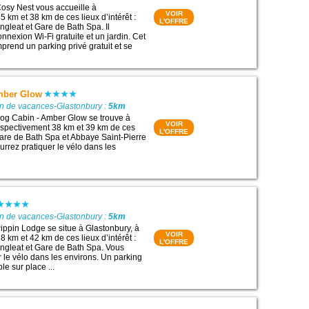
osy Nest vous accueille à
VOIR
 km et 38 km de ces lieux d’intérêt :
L'OFFRE
ngleat et Gare de Bath Spa. Il
nexion Wi-Fi gratuite et un jardin. Cet
rend un parking privé gratuit et se
mber Glow
on de vacances-Glastonbury :
5km
og Cabin - Amber Glow se trouve à
VOIR
espectivement 38 km et 39 km de ces
L'OFFRE
 Gare de Bath Spa et Abbaye Saint-Pierre
urrez pratiquer le vélo dans les
on de vacances-Glastonbury :
5km
ppin Lodge se situe à Glastonbury, à
VOIR
 km et 42 km de ces lieux d’intérêt :
L'OFFRE
ongleat et Gare de Bath Spa. Vous
r le vélo dans les environs. Un parking
le sur place ...