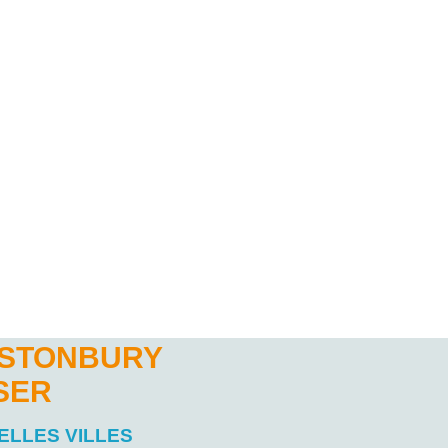
ASTONBURY
SER
ELLES VILLES