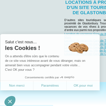
LOCATIONS À PR
D’UN SITE TOURI
DE GLASTON
D’autres sites touristiques 
proximité de Glastonbury. Trou
vacances de vos rêves à prox
d’entre eux parmi nos propositio
Location de vacances Gare de 
Mare
Location de vacances Gare de 
Salut c'est nous...
Location de vacances Gare de Br
les Cookies !
Location de vacances Gare de 
Location de vacances Ville de B
Location de vacances Gare de C
On a attendu d'être sûrs que le contenu
de ce site vous intéresse avant de vous déranger, mais on
aimerait bien vous accompagner pendant votre visite...
C'est OK pour vous ?
Consentements certifiés par
Non merci
Paramètres
OK pour moi
Axeptio consent
Plateforme de Gestion du Consentement : Personnalisez vos Options
Notre plateforme vous permet d'adapter et de gérer vos paramètres de confident