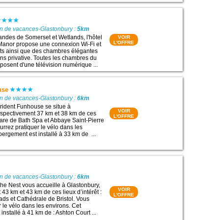
on de vacances-Glastonbury :
5km
landes de Somerset et Wetlands, l'hôtel
VOIR
L'OFFRE
 Manor propose une connexion Wi-Fi et
its ainsi que des chambres élégantes
ins privative. Toutes les chambres du
osent d'une télévision numérique ...
use
on de vacances-Glastonbury :
6km
rident Funhouse se situe à
VOIR
espectivement 37 km et 38 km de ces
L'OFFRE
 Gare de Bath Spa et Abbaye Saint-Pierre
urrez pratiquer le vélo dans les
bergement est installé à 33 km de ...
on de vacances-Glastonbury :
6km
e Nest vous accueille à Glastonbury,
VOIR
43 km et 43 km de ces lieux d’intérêt :
L'OFFRE
s et Cathédrale de Bristol. Vous
 le vélo dans les environs. Cet
nstallé à 41 km de : Ashton Court ...