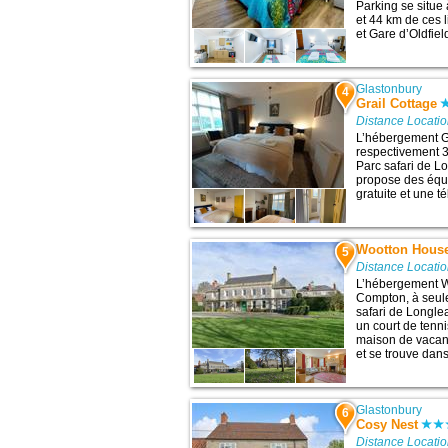
Parking se situe
et 44 km de ces l
et Gare d’Oldfiel
Glastonbury
4
Grail Cottage
Distance Locati
L’hébergement Gr
respectivement 39
Parc safari de Lo
propose des équ
gratuite et une té
Wootton Hous
5
Distance Locati
L’hébergement W
Compton, à seule
safari de Longlea
un court de tenni
maison de vacan
et se trouve dans
Glastonbury
6
Cosy Nest
Distance Locati