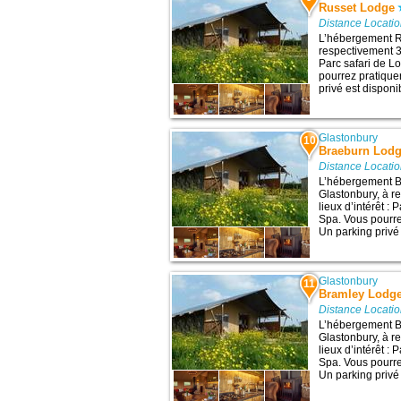
Russet Lodge
Distance Locati
L’hébergement Ru
respectivement 38
Parc safari de L
pourrez pratique
privé est disponib
Glastonbury
10
Braeburn Lod
Distance Locati
L’hébergement B
Glastonbury, à r
lieux d’intérêt :
Spa. Vous pourre
Un parking privé 
Glastonbury
11
Bramley Lodg
Distance Locati
L’hébergement B
Glastonbury, à r
lieux d’intérêt :
Spa. Vous pourre
Un parking privé 