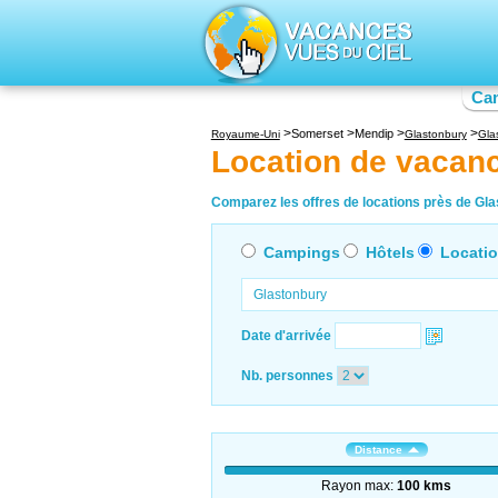
Ca
Somerset
Mendip
Royaume-Uni
Glastonbury
Gla
Location de vacan
Comparez les offres de locations près de Glas
Campings
Hôtels
Locati
Date d'arrivée
Nb. personnes
Distance
Rayon max:
100 kms