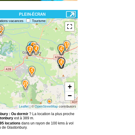
PLEIN-ÉCRAN
ations-vacances
Tourisme
12
4
13
1
4
7
6
3
2
10
11
9
8
5
15
+
−
Leaflet
| ©
OpenStreetMap
contributors
bury : Ou dormir
? La location la plus proche
tonbury
est à 389 m.
95 locations
dans un rayon de 100 kms à vol
u de Glastonbury.