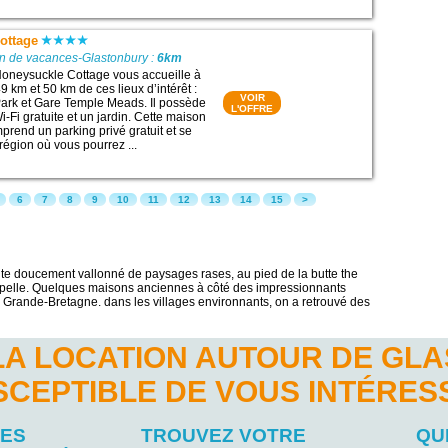
ottage
on de vacances-Glastonbury :
6km
oneysuckle Cottage vous accueille à
 km et 50 km de ces lieux d’intérêt :
VOIR
Park et Gare Temple Meads. Il possède
L'OFFRE
-Fi gratuite et un jardin. Cette maison
rend un parking privé gratuit et se
région où vous pourrez ...
6
7
8
9
10
11
12
13
14
15
>
site doucement vallonné de paysages rases, au pied de la butte the
apelle. Quelques maisons anciennes à côté des impressionnants
e Grande-Bretagne. dans les villages environnants, on a retrouvé des
LA LOCATION AUTOUR DE GL
SCEPTIBLE DE VOUS INTÉRES
LES
TROUVEZ VOTRE
QU