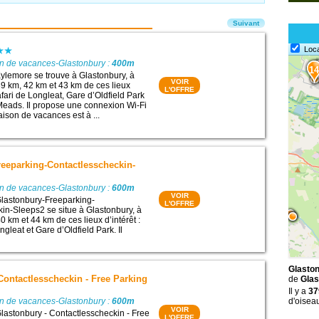
Suivant
Loc
on de vacances-Glastonbury :
400m
1
ylemore se trouve à Glastonbury, à
VOIR
9 km, 42 km et 43 km de ces lieux
L'OFFRE
safari de Longleat, Gare d’Oldfield Park
Meads. Il propose une connexion Wi-Fi
aison de vacances est à ...
reeparking-Contactlesscheckin-
on de vacances-Glastonbury :
600m
VOIR
lastonbury-Freeparking-
L'OFFRE
in-Sleeps2 se situe à Glastonbury, à
 km et 44 km de ces lieux d’intérêt :
ngleat et Gare d’Oldfield Park. Il
Glaston
Contactlesscheckin - Free Parking
de
Glas
Il y a
37
on de vacances-Glastonbury :
600m
d'oisea
VOIR
astonbury - Contactlesscheckin - Free
L'OFFRE