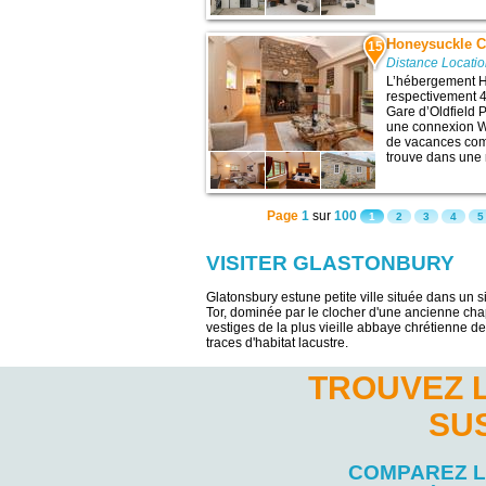
Honeysuckle C
15
Distance Locati
L’hébergement H
respectivement 49
Gare d’Oldfield 
une connexion Wi
de vacances comp
trouve dans une 
Page
1
sur
100
1
2
3
4
5
VISITER GLASTONBURY
Glatonsbury estune petite ville située dans un 
Tor, dominée par le clocher d'une ancienne ch
vestiges de la plus vieille abbaye chrétienne d
traces d'habitat lacustre.
TROUVEZ 
SU
COMPAREZ 