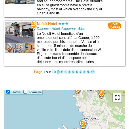
and soundproof rooms. The Hotel Arkadi’s
en suite guest rooms have a private
balcony, most of which overlook the city of
Chania and its ...
Nefeli Hotel
15
VOIR
L'OFFRE
Distance Hôtel-Ακρωτηρι :
6km
Le Nefeli Hotel bénéficie d'un
emplacement central à La Canée, à 200
mètres du port historique de Venise et à
seulement 5 minutes de marche de la
vieille ville. Il est doté d'une connexion Wi-
Fi gratuite dans l'ensemble des locaux,
d'un café-bar et d'un espace petit-
déjeuner. Les chambres, climatisées ...
Page
1
sur
10
1
2
3
4
5
6
7
8
9
10
7
Hôtels
Tourisme
8
2