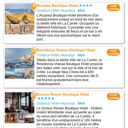
Alcanea Boutique Hotel
9
VOIR
L'OFFRE
Distance Hôtel-Ακρωτηρι :
6km
L'Alcanea Boutique Hotel bénéficie d'un
emplacement unique en bord de mer dans
la vieille ville de La Canée. Occupant un
bâtiment historique, il possède une cour
élégante entourée de fleurs et un bar à vin
offrant une vue panoramique sur le vieux
port ...
Residenza Vranas Boutique Hotel
10
VOIR
L'OFFRE
Distance Hôtel-Ακρωτηρι :
6km
Située dans la vieille ville de La Canée, la
Residenza Vranas Boutique Hotel propose
des suites avec vue sur la ville et la mer de
Crète. La plage Nea Chora est à 600
mètres seulement. Une connexion Wi-Fi
est fournie gratuitement dans tout
l’établissement ...
Domus Renier Boutique Hotel
11
VOIR
L'OFFRE
Distance Hôtel-Ακρωτηρι :
6km
Le Domus Renier Boutique Hotel - Historic
Hotels Worldwide vous accueille au cœur
du vieux port vénitien de La Canée. Il
bénéficie d'un emplacement à 100 mètres
du musée maritime de La Canée et offre