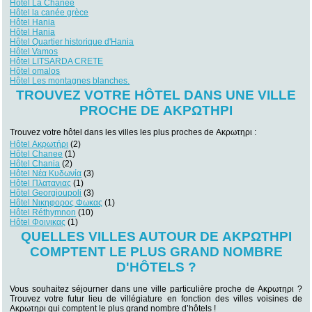
Hôtel La Chanée
Hôtel la canée grèce
Hôtel Hania
Hôtel Hania
Hôtel Quartier historique d'Hania
Hôtel Vamos
Hôtel LITSARDA CRETE
Hôtel omalos
Hôtel Les montagnes blanches.
TROUVEZ VOTRE HÔTEL DANS UNE VILLE
PROCHE DE ΑΚΡΩΤΗΡΙ
Trouvez votre hôtel dans les villes les plus proches de Ακρωτηρι :
Hôtel Ακρωτήρι
(2)
Hôtel Chanee
(1)
Hôtel Chania
(2)
Hôtel Νέα Κυδωνία
(3)
Hôtel Πλατανιας
(1)
Hôtel Georgioupoli
(3)
Hôtel Νικηφορος Φωκας
(1)
Hôtel Réthymnon
(10)
Hôtel Φοινικας
(1)
QUELLES VILLES AUTOUR DE ΑΚΡΩΤΗΡΙ
COMPTENT LE PLUS GRAND NOMBRE
D'HÔTELS ?
Vous souhaitez séjourner dans une ville particulière proche de Ακρωτηρι ?
Trouvez votre futur lieu de villégiature en fonction des villes voisines de
Ακρωτηρι qui comptent le plus grand nombre d’hôtels !