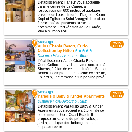
L’établissement Flâneur vous accueille
dans le centre de La Canée, à
respectivement 600 mètres et quelques
pas de ces lieux d’intérêt : Plage de Koum
Kapi et Église de Saint Anargyri. Il se situe
à proximité de plusieurs attractions,
notamment : Port vénitien de La Canée,
Place Mitropoleos ...
Ακρωτήρι
7
VOIR
Aulus Chania Resort, Curio
L'OFFRE
Collection by Hilton
Distance Hôtel-Ακρωτηρι :
5km
L’établissement Aulus Chania Resort,
Curio Collection by Hilton vous accueille à
Stavros, à 2 km de ce lieu d’intérêt : Sunset
Beach. Il comprend une piscine extérieure,
un jardin, une terrasse et un parking privé
...
Ακρωτήρι
8
VOIR
Paradisio Baby & Kinder Apartments
L'OFFRE
Distance Hôtel-Ακρωτηρι :
5km
L’établissement Paradisio Baby & Kinder
Apartments vous accueille à 1,5 km de ce
lieu d’intérêt : Gold Coast Beach. Il
propose un service de prêt de vélos, un
jardin, ainsi que des hébergements
disposant de la ...