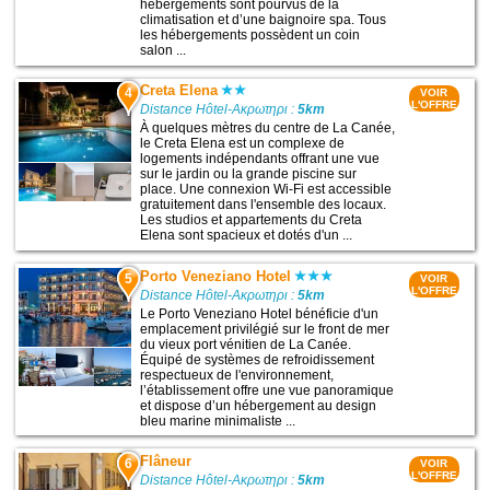
hébergements sont pourvus de la
climatisation et d’une baignoire spa. Tous
les hébergements possèdent un coin
salon ...
Creta Elena
4
VOIR
L'OFFRE
Distance Hôtel-Ακρωτηρι :
5km
À quelques mètres du centre de La Canée,
le Creta Elena est un complexe de
logements indépendants offrant une vue
sur le jardin ou la grande piscine sur
place. Une connexion Wi-Fi est accessible
gratuitement dans l'ensemble des locaux.
Les studios et appartements du Creta
Elena sont spacieux et dotés d'un ...
Porto Veneziano Hotel
5
VOIR
L'OFFRE
Distance Hôtel-Ακρωτηρι :
5km
Le Porto Veneziano Hotel bénéficie d'un
emplacement privilégié sur le front de mer
du vieux port vénitien de La Canée.
Équipé de systèmes de refroidissement
respectueux de l'environnement,
l’établissement offre une vue panoramique
et dispose d’un hébergement au design
bleu marine minimaliste ...
Flâneur
6
VOIR
L'OFFRE
Distance Hôtel-Ακρωτηρι :
5km