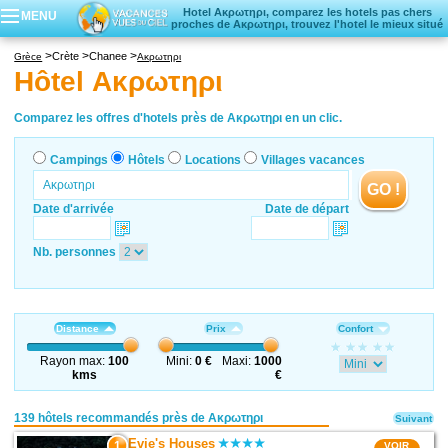
Hotel Ακρωτηρι, comparez les hotels pas chers
MENU
proches de Ακρωτηρι, trouvez l'hotel le mieux situé
Campings
Crète
Chanee
Grèce
Ακρωτηρι
Hôtels
Hôtel Ακρωτηρι
Locations vacances
Villages vacances
Comparez les offres d'hotels près de Ακρωτηρι en un clic.
Campings
Hôtels
Locations
Villages vacances
GO !
Date d'arrivée
Date de départ
Nb. personnes
Distance
Prix
Confort
Rayon max:
100
Mini:
0 €
Maxi:
1000
kms
€
139 hôtels recommandés près de Ακρωτηρι
Suivant
Evie's Houses
1
VOIR