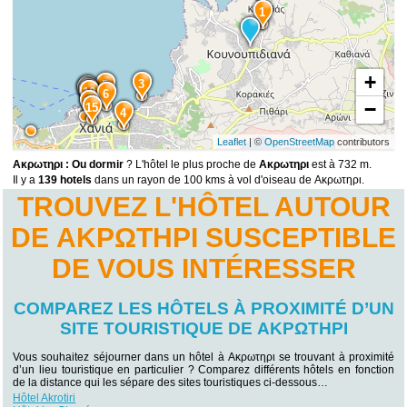
1
+
3
5
9
13
11
12
10
6
14
−
15
4
Leaflet
| ©
OpenStreetMap
contributors
Ακρωτηρι : Ou dormir
? L'hôtel le plus proche de
Ακρωτηρι
est à 732 m.
Il y a
139 hotels
dans un rayon de 100 kms à vol d'oiseau de Ακρωτηρι.
TROUVEZ L'HÔTEL AUTOUR
DE ΑΚΡΩΤΗΡΙ SUSCEPTIBLE
DE VOUS INTÉRESSER
COMPAREZ LES HÔTELS À PROXIMITÉ D’UN
SITE TOURISTIQUE DE ΑΚΡΩΤΗΡΙ
Vous souhaitez séjourner dans un hôtel à Ακρωτηρι se trouvant à proximité
d’un lieu touristique en particulier ? Comparez différents hôtels en fonction
de la distance qui les sépare des sites touristiques ci-dessous…
Hôtel Akrotiri