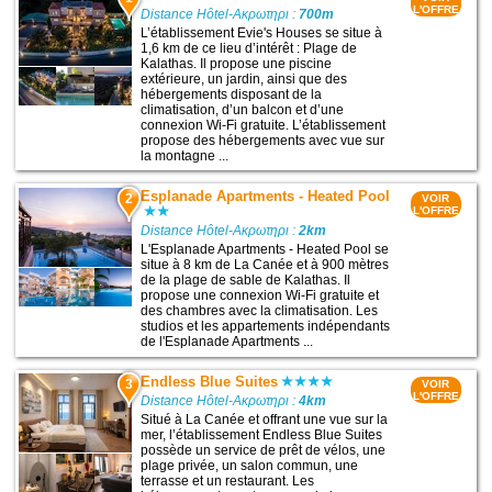
L'OFFRE
Distance Hôtel-Ακρωτηρι :
700m
L’établissement Evie's Houses se situe à
1,6 km de ce lieu d’intérêt : Plage de
Kalathas. Il propose une piscine
extérieure, un jardin, ainsi que des
hébergements disposant de la
climatisation, d’un balcon et d’une
connexion Wi-Fi gratuite. L’établissement
propose des hébergements avec vue sur
la montagne ...
Esplanade Apartments - Heated Pool
2
VOIR
L'OFFRE
Distance Hôtel-Ακρωτηρι :
2km
L'Esplanade Apartments - Heated Pool se
situe à 8 km de La Canée et à 900 mètres
de la plage de sable de Kalathas. Il
propose une connexion Wi-Fi gratuite et
des chambres avec la climatisation. Les
studios et les appartements indépendants
de l'Esplanade Apartments ...
Endless Blue Suites
3
VOIR
L'OFFRE
Distance Hôtel-Ακρωτηρι :
4km
Situé à La Canée et offrant une vue sur la
mer, l’établissement Endless Blue Suites
possède un service de prêt de vélos, une
plage privée, un salon commun, une
terrasse et un restaurant. Les