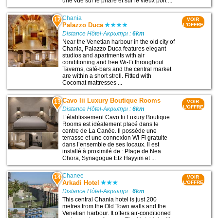
une vue sur le phare et sur le vieux port ...
Chania
12
VOIR
Palazzo Duca
L'OFFRE
Distance Hôtel-Ακρωτηρι :
6km
Near the Venetian harbour in the old city of
Chania, Palazzo Duca features elegant
studios and apartments with air
conditioning and free Wi-Fi throughout.
Taverns, café-bars and the central market
are within a short stroll. Fitted with
Cocomat mattresses ...
Cavo Iii Luxury Boutique Rooms
13
VOIR
L'OFFRE
Distance Hôtel-Ακρωτηρι :
6km
L’établissement Cavo Iii Luxury Boutique
Rooms est idéalement placé dans le
centre de La Canée. Il possède une
terrasse et une connexion Wi-Fi gratuite
dans l’ensemble de ses locaux. Il est
installé à proximité de : Plage de Nea
Chora, Synagogue Etz Hayyim et ...
Chanee
14
VOIR
Arkadi Hotel
L'OFFRE
Distance Hôtel-Ακρωτηρι :
6km
This central Chania hotel is just 200
metres from the Old Town walls and the
Venetian harbour. It offers air-conditioned