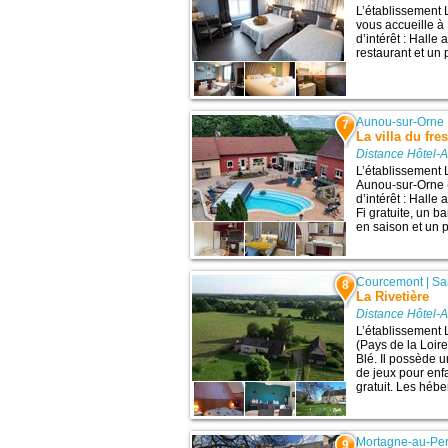
L’établissement 
vous accueille à
d’intérêt : Halle
restaurant et un p
Aunou-sur-Orne
7
La villa du fr
Distance Hôtel-
L’établissement 
Aunou-sur-Orne 
d’intérêt : Halle
Fi gratuite, un b
en saison et un pa
Courcemont
|
Sa
8
La Rivetière
Distance Hôtel-
L’établissement 
(Pays de la Loire
Blé. Il possède u
de jeux pour enfa
gratuit. Les héb
Mortagne-au-Pe
9