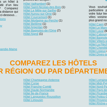
ns un hôtel à
Hôtel Valframbert
(1)
ité d’un lieu
Vous souhai
Hôtel Saint-Nicolas-des-Bois
(1)
r ? Comparez
particulière
Hôtel Le Mêle-sur-Sarthe
(1)
la distance qui
votre futur li
Hôtel Aunou-sur-Orne
(1)
es ci-dessous…
villes voisi
Hôtel Courcemont
(1)
tions
plus grand no
Hôtel Mortagne-au-Perche
(1)
Hôtel Bellême
(1)
Hôtel Caen
(2
ay
Hôtel Argentan
(1)
Hôtel Le Man
Hôtel Bagnoles-de-l'Orne
(7)
Hôtel Laval
(9
Hôtel Aigné
(1)
Hôtel Cabour
Hôtel Bagnole
Hôtel Villers-
Hôtel La Flèc
Hôtel Chenil
rmandie-Maine
Hôtel Lisieux
Hôtel Dives-s
COMPAREZ LES HÔTELS
R RÉGION OU PAR DÉPARTEM
Hôtel Champagne-Ardenne
Hôtel Lorrain
Hôtel Corse
Hôtel Midi-P
Hôtel Franche-Comté
Hôtel Nord-P
Hôtel Haute-Normandie
Hôtel Pays de
Hôtel Île-de-France
Hôtel Picardi
Hôtel Languedoc-Roussillon
Hôtel Poitou-
Hôtel Limousin
Hôtel Provenc
Hôtel Rhône-