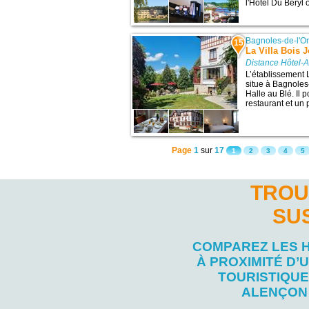
l'Hôtel Du Béryl 
Bagnoles-de-l'O
15
La Villa Bois J
Distance Hôtel-
L’établissement L
situe à Bagnoles-
Halle au Blé. Il 
restaurant et un p
Page
1
sur
17
1
2
3
4
5
TROU
SU
COMPAREZ LES 
À PROXIMITÉ D’U
TOURISTIQUE
ALENÇON