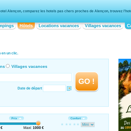
otel Alençon, comparez les hotels pas chers proches de Alençon, trouvez l'hote
mpings
Hôtels
Locations vacances
Villages vacances
C
en un clic.
ons
Villages vacances
GO !
Date de départ
Prix
Confort
 €
Maxi:
1000 €