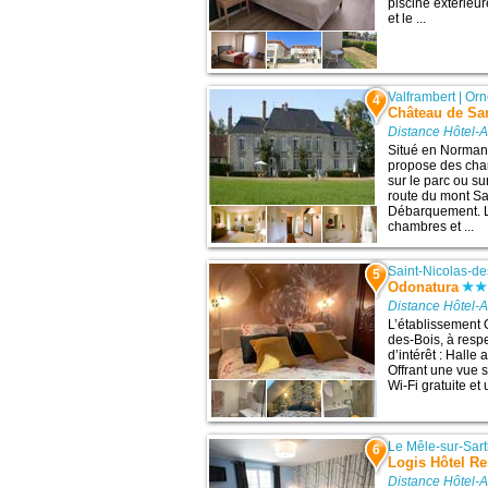
piscine extérieu
et le ...
Valframbert
|
Orn
4
Château de Sa
Distance Hôtel-
Situé en Normand
propose des cha
sur le parc ou su
route du mont Sa
Débarquement. L
chambres et ...
Saint-Nicolas-de
5
Odonatura
Distance Hôtel-
L’établissement 
des-Bois, à resp
d’intérêt : Halle
Offrant une vue s
Wi-Fi gratuite et 
Le Mêle-sur-Sar
6
Logis Hôtel Re
Distance Hôtel-