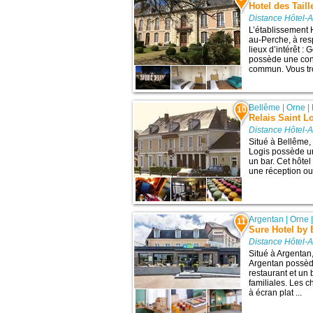
Hotel des Taill
Distance Hôtel-
L’établissement 
au-Perche, à res
lieux d’intérêt : 
possède une conn
commun. Vous tro
Bellême
|
Orne
|
10
Relais Saint L
Distance Hôtel-
Situé à Bellême, 
Logis possède un 
un bar. Cet hôtel
une réception ou
Argentan
|
Orne
11
Sure Hotel by 
Distance Hôtel-
Situé à Argentan
Argentan possède
restaurant et un
familiales. Les 
à écran plat ...