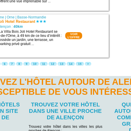
offrent une vue imprenable sur ...
rne
|
Orne
|
Basse-Normandie
oli Hotel Restaurant
Alençon :
40km
a Villa Bois Joli Hotel Restaurant se
VOIR
de-l'Orne, à 49 km de ce lieu d’intérêt :
L'OFFRE
possède un jardin, une terrasse, un
arking privé gratuit ...
6
7
8
9
10
11
12
13
14
15
>
VEZ L'HÔTEL AUTOUR DE AL
SCEPTIBLE DE VOUS INTÉRES
HÔTELS
TROUVEZ VOTRE HÔTEL
QU
N SITE
DANS UNE VILLE PROCHE
AUTO
 DE
DE ALENÇON
COM
GR
Trouvez votre hôtel dans les villes les plus
proches de Alençon :