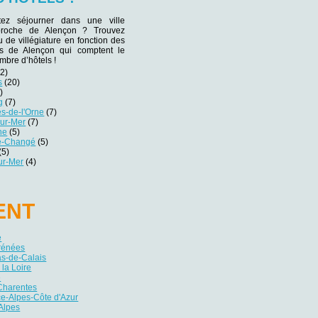
tez séjourner dans une ville
 proche de Alençon ? Trouvez
eu de villégiature en fonction des
nes de Alençon qui comptent le
mbre d’hôtels !
2)
s
(20)
)
g
(7)
s-de-l'Orne
(7)
sur-Mer
(7)
he
(5)
lé-Changé
(5)
(5)
ur-Mer
(4)
ENT
e
yrénées
as-de-Calais
 la Loire
e
Charentes
e-Alpes-Côte d'Azur
Alpes