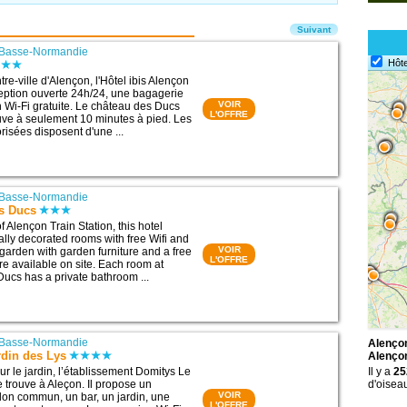
Suivant
Basse-Normandie
Hôte
tre-ville d'Alençon, l'Hôtel ibis Alençon
eption ouverte 24h/24, une bagagerie
VOIR
 Wi-Fi gratuite. Le château des Ducs
L'OFFRE
uve à seulement 10 minutes à pied. Les
isées disposent d'une ...
Basse-Normandie
es Ducs
of Alençon Train Station, this hotel
ally decorated rooms with free Wifi and
VOIR
 garden with garden furniture and a free
L'OFFRE
re available on site. Each room at
Ducs has a private bathroom ...
Basse-Normandie
Alençon
rdin des Lys
Alenço
ur le jardin, l’établissement Domitys Le
Il y a
25
e trouve à Aleçon. Il propose un
d'oisea
VOIR
alon commun, un bar, un jardin, une
L'OFFRE