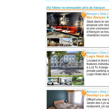
252 hôtels recommandés près de Alençon
Alençon
|
Orne
|
1
Ibis Alençon
Situé dans le cen
propose une réc
et une connexion
d'Alençon se tro
chambres insonor
Alençon
|
Orne
|
2
Logis Hotel d
Located in front 
features individu
a Lcd Tv. A large
private parking a
Logis Hotel des 
Alençon
|
Orne
|
3
Domitys Le Ja
Offrant une vue s
Jardin des Lys s
restaurant, un s