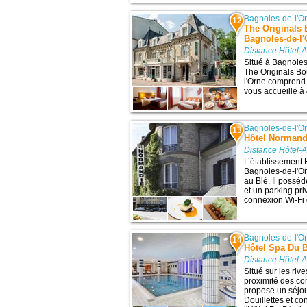
Bagnoles-de-l'O
12
The Originals 
Bagnoles-de-l
Distance Hôtel-
Situé à Bagnoles-
The Originals Bo
l'Orne comprend u
vous accueille à 4
Bagnoles-de-l'O
13
Hôtel Normand
Distance Hôtel-
L’établissement 
Bagnoles-de-l'Orn
au Blé. Il possèd
et un parking pri
connexion Wi-Fi g
Bagnoles-de-l'O
14
Hôtel Spa Du B
Distance Hôtel-
Situé sur les riv
proximité des co
propose un séjou
Douillettes et co