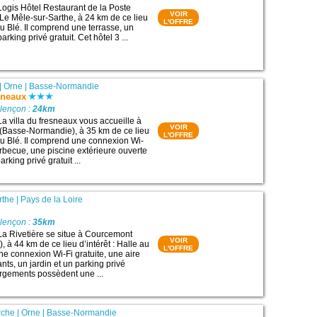
Logis Hôtel Restaurant de la Poste
VOIR
 Le Mêle-sur-Sarthe, à 24 km de ce lieu
L'OFFRE
 au Blé. Il comprend une terrasse, un
arking privé gratuit. Cet hôtel 3 ...
|
Orne
|
Basse-Normandie
esneaux
Alençon :
24km
La villa du fresneaux vous accueille à
VOIR
(Basse-Normandie), à 35 km de ce lieu
L'OFFRE
 au Blé. Il comprend une connexion Wi-
arbecue, une piscine extérieure ouverte
rking privé gratuit ...
rthe
|
Pays de la Loire
Alençon :
35km
La Rivetière se situe à Courcemont
VOIR
), à 44 km de ce lieu d’intérêt : Halle au
L'OFFRE
ne connexion Wi-Fi gratuite, une aire
nts, un jardin et un parking privé
ergements possèdent une ...
rche
|
Orne
|
Basse-Normandie