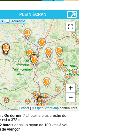
PLEIN-ÉCRAN
ls
Tourisme
11
7
15
14
13
12
9
6
5
4
1
2
3
10
8
+
−
Leaflet
| ©
OpenStreetMap
contributors
 : Ou dormir
? L'hôtel le plus proche de
n
est à 378 m.
2 hotels
dans un rayon de 100 kms à vol
u de Alençon.