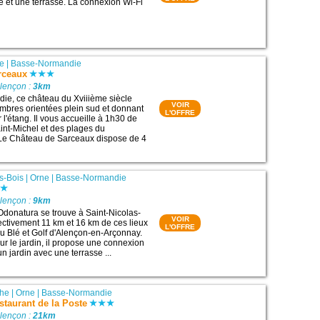
re et une terrasse. La connexion Wi-Fi
e
|
Basse-Normandie
rceaux
Alençon :
3km
ie, ce château du Xviiième siècle
VOIR
mbres orientées plein sud et donnant
L'OFFRE
r l'étang. Il vous accueille à 1h30 de
int-Michel et des plages du
e Château de Sarceaux dispose de 4
s-Bois
|
Orne
|
Basse-Normandie
Alençon :
9km
Odonatura se trouve à Saint-Nicolas-
VOIR
ectivement 11 km et 16 km de ces lieux
L'OFFRE
 au Blé et Golf d'Alençon-en-Arçonnay.
ur le jardin, il propose une connexion
un jardin avec une terrasse ...
the
|
Orne
|
Basse-Normandie
staurant de la Poste
Alençon :
21km