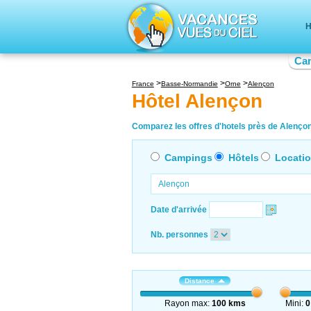
H
Ca
France
Basse-Normandie
Orne
Alençon
Hôtel Alençon
Comparez les offres d'hotels près de Alençon 
Campings
Hôtels
Locati
Date d'arrivée
Nb. personnes
Distance
Rayon max:
100 kms
Mini:
0