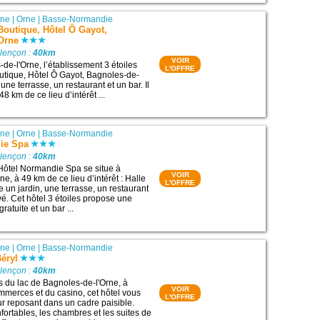
rne
|
Orne
|
Basse-Normandie
Boutique, Hôtel Ô Gayot,
'Orne
Alençon :
40km
VOIR
de-l'Orne, l’établissement 3 étoiles
L'OFFRE
utique, Hôtel Ô Gayot, Bagnoles-de-
ne terrasse, un restaurant et un bar. Il
8 km de ce lieu d’intérêt ...
rne
|
Orne
|
Basse-Normandie
ie Spa
Alençon :
40km
Hôtel Normandie Spa se situe à
VOIR
e, à 49 km de ce lieu d’intérêt : Halle
L'OFFRE
e un jardin, une terrasse, un restaurant
vé. Cet hôtel 3 étoiles propose une
ratuite et un bar ...
rne
|
Orne
|
Basse-Normandie
éryl
Alençon :
40km
es du lac de Bagnoles-de-l'Orne, à
VOIR
mmerces et du casino, cet hôtel vous
L'OFFRE
r reposant dans un cadre paisible.
nfortables, les chambres et les suites de