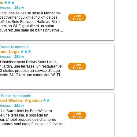
es
Alençon :
35km
Hotel des Tailles se situe à Mortagne-
VOIR
pectivement 35 km et 40 km de ces
L'OFFRE
Golf des Bois-Francs et Halle au Blé. Il
exion Wi-Fi gratuite et un salon
uverez une salle de bains privative ...
Basse-Normandie
ouis, Logis
Alençon :
35km
l’établissement Relais Saint Louis,
VOIR
jardin, une terrasse, un restaurant et
L'OFFRE
 3 étoiles propose un service d'étage,
verte 24h/24 et une connexion Wi-Fi ...
|
Basse-Normandie
Best Western Argentan
Alençon :
35km
, Le Sure Hotel by Best Western
VOIR
 une terrasse. Il possède un
L'OFFRE
 bar. L'hôtel propose des chambres
chambres sont équipées d'une télévision