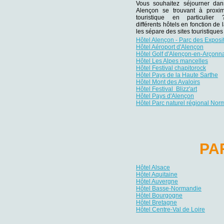
Vous souhaitez séjourner da
Alençon se trouvant à proxim
touristique en particulie
différents hôtels en fonction de 
les sépare des sites touristiqu
Hôtel Alençon - Parc des Exposi
Hôtel Aéroport d'Alençon
Hôtel Golf d'Alençon-en-Arçonn
Hôtel Les Alpes mancelles
Hôtel Festival chapitorock
Hôtel Pays de la Haute Sarthe
Hôtel Mont des Avaloirs
Hôtel Festival Blizz'art
Hôtel Pays d'Alençon
Hôtel Parc naturel régional No
PA
Hôtel Alsace
Hôtel Aquitaine
Hôtel Auvergne
Hôtel Basse-Normandie
Hôtel Bourgogne
Hôtel Bretagne
Hôtel Centre-Val de Loire