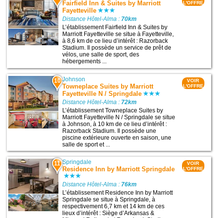
Fairfield Inn & Suites by Marriott
L'OFFRE
Fayetteville
Distance Hôtel-Alma :
70km
L’établissement Fairfield Inn & Suites by
Marriott Fayetteville se situe à Fayetteville,
à 8,6 km de ce lieu d’intérêt : Razorback
Stadium. Il possède un service de prêt de
vélos, une salle de sport, des
hébergements ...
Johnson
10
VOIR
Towneplace Suites by Marriott
L'OFFRE
Fayetteville N / Springdale
Distance Hôtel-Alma :
72km
L’établissement Towneplace Suites by
Marriott Fayetteville N / Springdale se situe
à Johnson, à 10 km de ce lieu d’intérêt :
Razorback Stadium. Il possède une
piscine extérieure ouverte en saison, une
salle de sport et ...
Springdale
11
VOIR
Residence Inn by Marriott Springdale
L'OFFRE
Distance Hôtel-Alma :
76km
L’établissement Residence Inn by Marriott
Springdale se situe à Springdale, à
respectivement 6,7 km et 14 km de ces
lieux d’intérêt : Siège d’Arkansas &