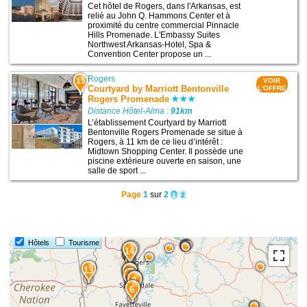
Cet hôtel de Rogers, dans l'Arkansas, est
relié au John Q. Hammons Center et à
proximité du centre commercial Pinnacle
Hills Promenade. L'Embassy Suites
Northwest Arkansas-Hotel, Spa &
Convention Center propose un ...
Rogers
15
VOIR
Courtyard by Marriott Bentonville
L'OFFRE
Rogers Promenade
Distance Hôtel-Alma :
91km
L’établissement Courtyard by Marriott
Bentonville Rogers Promenade se situe à
Rogers, à 11 km de ce lieu d’intérêt :
Midtown Shopping Center. Il possède une
piscine extérieure ouverte en saison, une
salle de sport ...
Page
1
sur
2
1
2
Hôtels
Tourisme
15
14
13
12
11
10
9
8
6