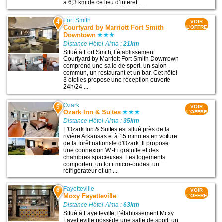
à 6,3 km de ce lieu d’intérêt ...
Fort Smith
4
VOIR
Courtyard by Marriott Fort Smith
L'OFFRE
Downtown
Distance Hôtel-Alma :
21km
Situé à Fort Smith, l’établissement
Courtyard by Marriott Fort Smith Downtown
comprend une salle de sport, un salon
commun, un restaurant et un bar. Cet hôtel
3 étoiles propose une réception ouverte
24h/24 ...
Ozark
5
VOIR
Ozark Inn & Suites
L'OFFRE
Distance Hôtel-Alma :
35km
L'Ozark Inn & Suites est situé près de la
rivière Arkansas et à 15 minutes en voiture
de la forêt nationale d'Ozark. Il propose
une connexion Wi-Fi gratuite et des
chambres spacieuses. Les logements
comportent un four micro-ondes, un
réfrigérateur et un ...
Fayetteville
6
VOIR
Moxy Fayetteville
L'OFFRE
Distance Hôtel-Alma :
63km
Situé à Fayetteville, l’établissement Moxy
Fayetteville possède une salle de sport, un