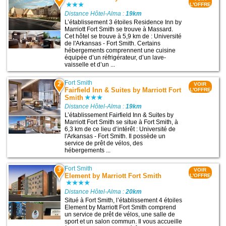
L'OFFRE
Distance Hôtel-Alma :
19km
L’établissement 3 étoiles Residence Inn by
Marriott Fort Smith se trouve à Massard.
Cet hôtel se trouve à 5,9 km de : Université
de l'Arkansas - Fort Smith. Certains
hébergements comprennent une cuisine
équipée d’un réfrigérateur, d’un lave-
vaisselle et d’un ...
Fort Smith
2
VOIR
Fairfield Inn & Suites by Marriott Fort
L'OFFRE
Smith
Distance Hôtel-Alma :
19km
L’établissement Fairfield Inn & Suites by
Marriott Fort Smith se situe à Fort Smith, à
6,3 km de ce lieu d’intérêt : Université de
l'Arkansas - Fort Smith. Il possède un
service de prêt de vélos, des
hébergements ...
Fort Smith
3
VOIR
Element by Marriott Fort Smith
L'OFFRE
Distance Hôtel-Alma :
20km
Situé à Fort Smith, l’établissement 4 étoiles
Element by Marriott Fort Smith comprend
un service de prêt de vélos, une salle de
sport et un salon commun. Il vous accueille