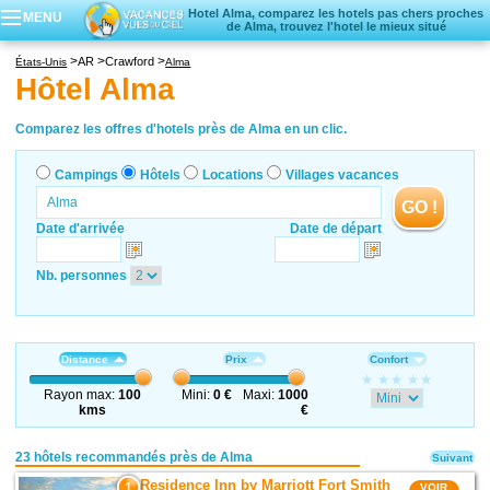
Hotel Alma, comparez les hotels pas chers proches
MENU
de Alma, trouvez l'hotel le mieux situé
Campings
AR
Crawford
États-Unis
Alma
Hôtels
Hôtel Alma
Locations vacances
Villages vacances
Comparez les offres d'hotels près de Alma en un clic.
Campings
Hôtels
Locations
Villages vacances
GO !
Date d'arrivée
Date de départ
Nb. personnes
Distance
Prix
Confort
Rayon max:
100
Mini:
0 €
Maxi:
1000
kms
€
23 hôtels recommandés près de Alma
Suivant
Residence Inn by Marriott Fort Smith
1
VOIR