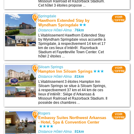
Missouri Railroad et Razorback Stadium.
Cet hôtel 3 étoiles propose ...
Springdale
12
VOIR
Hawthorn Extended Stay by
L'OFFRE
Wyndham Springdale
Distance Hôtel-Alma :
76km
L’établissement Hawthorn Extended Stay
by Wyndham Springdale vous accueille à
Springdale, à respectivement 14 km et 17
km de ces lieux d’intérêt : Razorback
Stadium et Fayetteville Town Center. Cet
hôtel 2 étoiles ...
Siloam Springs
13
VOIR
Hampton Inn Siloam Springs
L'OFFRE
Distance Hôtel-Alma :
81km
L’établissement 3 étoiles Hampton Inn
Siloam Springs se situe à Siloam Springs,
à respectivement 37 km et 44 km de ces
lieux d’intérêt : Siège d’Arkansas &
Missouri Railroad et Razorback Stadium. Il
possède des chambres ...
Rogers
14
VOIR
Embassy Suites Northwest Arkansas
L'OFFRE
- Hotel, Spa & Convention Center
Distance Hôtel-Alma :
91km