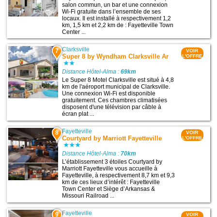
salon commun, un bar et une connexion
Wi-Fi gratuite dans l’ensemble de ses
locaux. Il est installé à respectivement 1,2
km, 1,5 km et 2,2 km de : Fayetteville Town
Center ...
Clarksville
7
VOIR
Super 8 by Wyndham Clarksville Ar
L'OFFRE
Distance Hôtel-Alma :
69km
Le Super 8 Motel Clarksville est situé à 4,8
km de l'aéroport municipal de Clarksville.
Une connexion Wi-Fi est disponible
gratuitement. Ces chambres climatisées
disposent d'une télévision par câble à
écran plat ...
Fayetteville
8
VOIR
Courtyard by Marriott Fayetteville
L'OFFRE
Distance Hôtel-Alma :
70km
L’établissement 3 étoiles Courtyard by
Marriott Fayetteville vous accueille à
Fayetteville, à respectivement 8,7 km et 9,3
km de ces lieux d’intérêt : Fayetteville
Town Center et Siège d’Arkansas &
Missouri Railroad ...
Fayetteville
9
VOIR